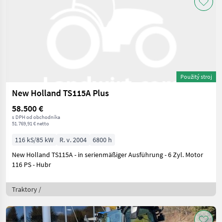
Použitý stroj
New Holland TS115A Plus
58.500 €
s DPH od obchodníka
51.769,91 € netto
116 kS/85 kW
R. v. 2004
6800 h
New Holland TS115A - in serienmäßiger Ausführung - 6 Zyl. Motor
116 PS - Hubr
Traktory /