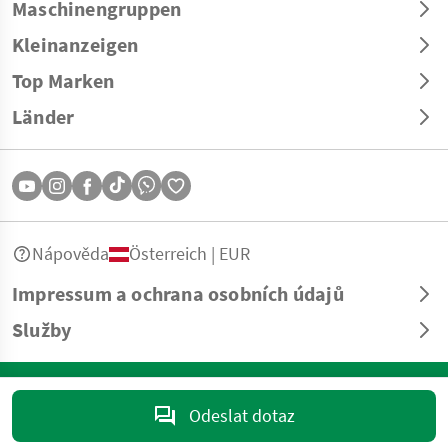
Maschinengruppen
Kleinanzeigen
Top Marken
Länder
Nápověda
Österreich | EUR
Impressum a ochrana osobních údajů
Služby
© Copyright 2026 Landwirt.com GmbH Všechna práva vyhrazena. Veškeré
informace bez záruky – vyhrazeny tiskové a sazební chyby.
Odeslat dotaz
marktplatz@landwirt.com