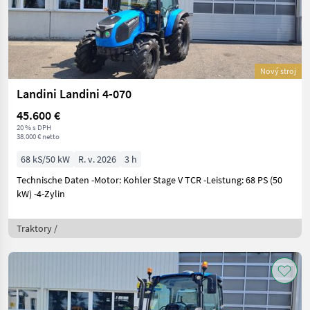
Nový stroj
Landini Landini 4-070
45.600 €
20 % s DPH
38.000 € netto
68 kS/50 kW
R. v. 2026
3 h
Technische Daten -Motor: Kohler Stage V TCR -Leistung: 68 PS (50
kW) -4-Zylin
Traktory /