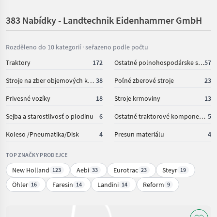
383 Nabídky - Landtechnik Eidenhammer GmbH
Rozděleno do 10 kategorií · seřazeno podle počtu
Traktory
172
Ostatné poľnohospodárske silové stroje
57
Stroje na zber objemových krmív
38
Poľné zberové stroje
23
Privesné vozíky
18
Stroje krmoviny
13
Sejba a starostlivosť o plodinu
6
Ostatné traktorové komponenty
5
Koleso /Pneumatika/Disk
4
Presun materiálu
4
TOP ZNAČKY PRODEJCE
New Holland
Aebi
Eurotrac
Steyr
123
33
23
19
Öhler
Faresin
Landini
Reform
16
14
14
9