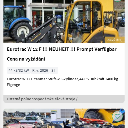
Nový stroj
Eurotrac W 12 F !!! NEUHEIT !!! Prompt Verfügbar
Cena na vyžádání
44 kS/32 kW
R. v. 2026
3 h
Eurotrac W 12 F Yanmar Stufe-V 3-Zylinder, 44 PS Hubkraft 1400 kg
Eigenge
Ostatné poľnohospodárske silové stroje /