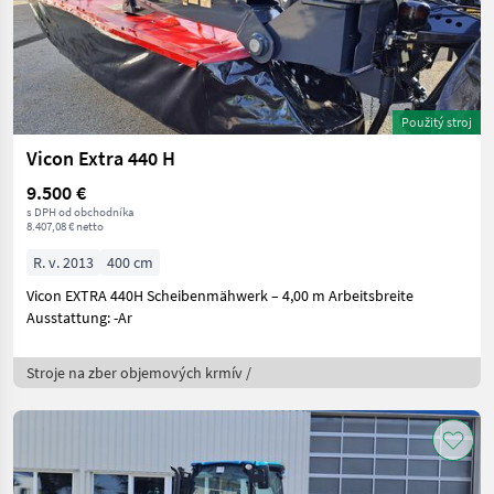
Použitý stroj
Vicon Extra 440 H
9.500 €
s DPH od obchodníka
8.407,08 € netto
R. v. 2013
400 cm
Vicon EXTRA 440H Scheibenmähwerk – 4,00 m Arbeitsbreite
Ausstattung: -Ar
Stroje na zber objemových krmív /