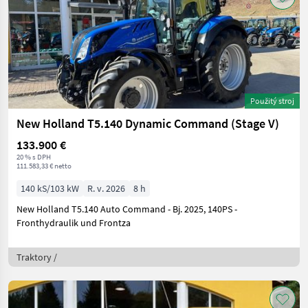
Použitý stroj
New Holland T5.140 Dynamic Command (Stage V)
133.900 €
20 % s DPH
111.583,33 € netto
140 kS/103 kW
R. v. 2026
8 h
New Holland T5.140 Auto Command - Bj. 2025, 140PS -
Fronthydraulik und Frontza
Traktory /