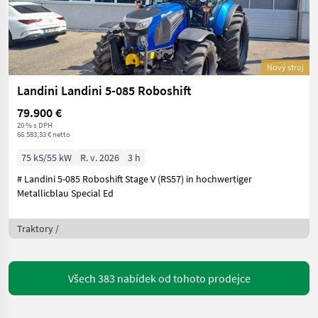
Nový stroj
Landini Landini 5-085 Roboshift
79.900 €
20 % s DPH
66.583,33 € netto
75 kS/55 kW
R. v. 2026
3 h
# Landini 5-085 Roboshift Stage V (RS57) in hochwertiger
Metallicblau Special Ed
Traktory /
Všech 383 nabídek od tohoto prodejce