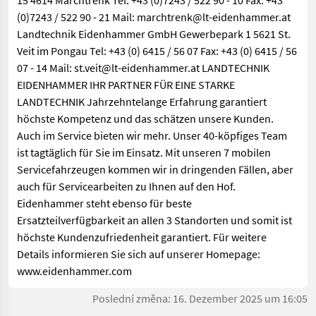
15 4614 Marchtrenk Tel: +43 (0)7243 / 522 90 - 10 Fax: +43
(0)7243 / 522 90 - 21 Mail: marchtrenk@lt-eidenhammer.at
Landtechnik Eidenhammer GmbH Gewerbepark 1 5621 St.
Veit im Pongau Tel: +43 (0) 6415 / 56 07 Fax: +43 (0) 6415 / 56
07 - 14 Mail: st.veit@lt-eidenhammer.at LANDTECHNIK
EIDENHAMMER IHR PARTNER FÜR EINE STARKE
LANDTECHNIK Jahrzehntelange Erfahrung garantiert
höchste Kompetenz und das schätzen unsere Kunden.
Auch im Service bieten wir mehr. Unser 40-köpfiges Team
ist tagtäglich für Sie im Einsatz. Mit unseren 7 mobilen
Servicefahrzeugen kommen wir in dringenden Fällen, aber
auch für Servicearbeiten zu Ihnen auf den Hof.
Eidenhammer steht ebenso für beste
Ersatzteilverfügbarkeit an allen 3 Standorten und somit ist
höchste Kundenzufriedenheit garantiert. Für weitere
Details informieren Sie sich auf unserer Homepage:
www.eidenhammer.com
Poslední změna: 16. Dezember 2025 um 16:05