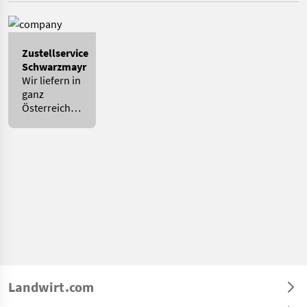
Zustellservice
Schwarzmayr
Wir liefern in
ganz
Österreich
und
angrenzendes
Bayern.
Landwirt.com