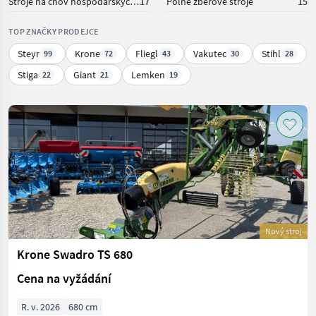
Stroje na chov hospodárskych zvierat
17
Poľné zberové stroje
15
TOP ZNAČKY PRODEJCE
Steyr
Krone
Fliegl
Vakutec
Stihl
99
72
43
30
28
Stiga
Giant
Lemken
22
21
19
Nový stroj
Krone Swadro TS 680
Cena na vyžádání
R. v. 2026
680 cm