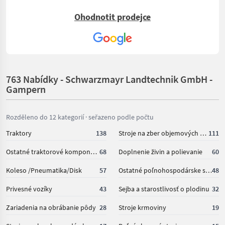
Ohodnotit prodejce
763 Nabídky - Schwarzmayr Landtechnik GmbH -
Gampern
Rozděleno do 12 kategorií · seřazeno podle počtu
Traktory
138
Stroje na zber objemových krmív
111
Ostatné traktorové komponenty
68
Doplnenie živin a polievanie
60
Koleso /Pneumatika/Disk
57
Ostatné poľnohospodárske silové stroje
48
Privesné vozíky
43
Sejba a starostlivosť o plodinu
32
Zariadenia na obrábanie pôdy
28
Stroje krmoviny
19