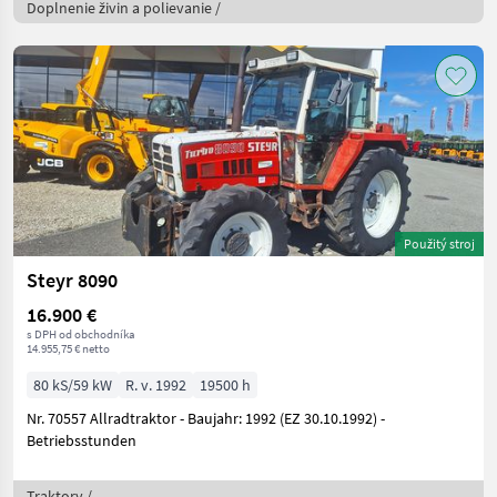
Doplnenie živin a polievanie /
Použitý stroj
Steyr 8090
16.900 €
s DPH od obchodníka
14.955,75 € netto
80 kS/59 kW
R. v. 1992
19500 h
Nr. 70557 Allradtraktor - Baujahr: 1992 (EZ 30.10.1992) -
Betriebsstunden
Traktory /