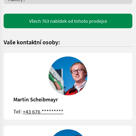
Všech 763 nabídek od tohoto prodejce
Vaše kontaktní osoby:
Martin Scheibmayr
Tel:
+43 676 *********