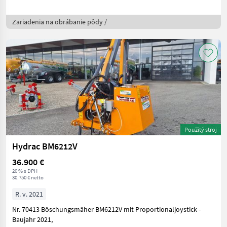
Zariadenia na obrábanie pôdy /
Použitý stroj
Hydrac BM6212V
36.900 €
20 % s DPH
30.750 € netto
R. v. 2021
Nr. 70413 Böschungsmäher BM6212V mit Proportionaljoystick -
Baujahr 2021,