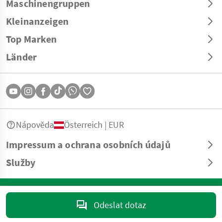
Maschinengruppen
Kleinanzeigen
Top Marken
Länder
Nápověda
Österreich | EUR
Impressum a ochrana osobních údajů
Služby
© Copyright 2026 Landwirt.com GmbH Všechna práva vyhrazena. Veškeré
informace bez záruky – vyhrazeny tiskové a sazební chyby.
Odeslat dotaz
marktplatz@landwirt.com