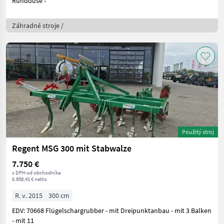
Runddüse -
Záhradné stroje /
Použitý stroj
Regent MSG 300 mit Stabwalze
7.750 €
s DPH od obchodníka
6.858,41 € netto
R. v. 2015
300 cm
EDV: 70668 Flügelschargrubber - mit Dreipunktanbau - mit 3 Balken
- mit 11