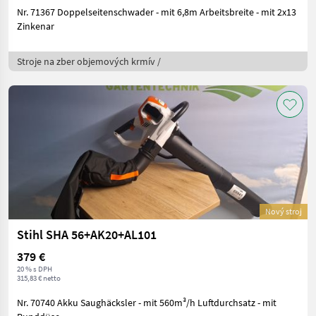
Nr. 71367 Doppelseitenschwader - mit 6,8m Arbeitsbreite - mit 2x13
Zinkenar
Stroje na zber objemových krmív /
Nový stroj
Stihl SHA 56+AK20+AL101
379 €
20 % s DPH
315,83 € netto
Nr. 70740 Akku Saughäcksler - mit 560m³/h Luftdurchsatz - mit