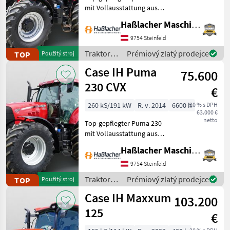
mit Vollausstattung aus
erster Hand. Kein
Haßlacher Maschinenhandel
Lohnunternehmer – nur
am eigenen Betrieb
9754 Steinfeld
gelaufen. Durchgehend
Traktory /
Prémiový zlatý prodejce
TOP
Použitý stroj
gewartet, einsatzbereit,
Case IH
Case IH Puma
aufbereitet
75.600
230 CVX
€
260 kS/191 kW
R. v. 2014
6600 h
20 % s DPH
63.000 €
netto
Top-gepflegter Puma 230
mit Vollausstattung aus
erster Hand. Kein
Haßlacher Maschinenhandel
Lohnunternehmer – nur
am eigenen Betrieb
9754 Steinfeld
gelaufen. Durchgehend
Traktory /
Prémiový zlatý prodejce
TOP
Použitý stroj
gewartet, einsatzbereit,
Case IH
Case IH Maxxum
aufbereitet
103.200
125
€