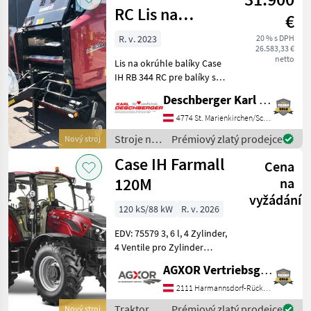
Luxu
Case IH
RC Lis na
€
okrúhle balíky
R. v. 2023
20 % s DPH
26.583,33 €
netto
Lis na okrúhle balíky Case
IH RB 344 RC pre balíky s
rozmermi: šírka: 1, 20 m /
Deschberger Karl Landtechnik GesmbH & Co KG
priemer: 1, 25 m s horným
závesom, ťažným okom,
4774 St. Marienkirchen/Schärding
opornou nohou,
Stroje na
Prémiový zlatý prodejce
Nový stroj
širokouhlým kardanovým h
zber
Case IH Farmall
Cena
objemových
krmív /
120M
na
Case IH
vyžádání
120 kS/88 kW
R. v. 2026
EDV: 75579 3, 6 l, 4 Zylinder,
4 Ventile pro Zylinder
Kraftstoffsystem -
AGXOR Vertriebsgesellschaft Ost GmbH
Common-Rail-
Hochdruckeinspritzung
2111 Harmannsdorf-Rückersdorf
Abgasnorm Stufe V,
Traktory /
Prémiový zlatý prodejce
Nový stroj