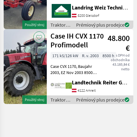
Landring Weiz Technikzentrum Süd
8200 Gleisdorf
Traktory /
Prémiový plus prodejce
Použitý stroj
Case IH
Case IH CVX 1170
48.800
Profimodell
€
171 kS/126 kW
R. v. 2003
8500 h
s DPH od
obchodníka
43.185,84 €
Case CVX 1170, Baujahr
netto
2003, EZ Nov 2003 8500
Stunden Fronthydraulik
Landtechnik Reiter GmbH.
Frontzapfwelle Druckluft
hydr. Bremse 4 elektr. Stg.
4122 Arnreit
Load Sensing Pumpe
Traktory /
Prémiový plus prodejce
Použitý stroj
113Liter Power
Case IH