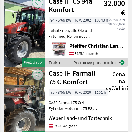
Case IH CS 94a
32.000
Komfort
€
94 kS/69 kW
R. v. 2002
10343 h
20 % s DPH
26.666,67 €
netto
Luftsitz neu, alle Öle und
Filter neu, Reifen neu
Pohon: Pohon všetkých
Pfeiffer Christian Landtechnik
kolies, , Stanovište
rušňovodiča: Vodičská
3925 Arbesbach
kabína, Vývodový hriadeľ
Traktory /
Prémiový plus prodejce
Použitý stroj
hnacieho hriadeľa:
Case IH
Case IH Farmall
430/540/7
Cena
75 C Komfort
na
vyžádání
75 kS/55 kW
R. v. 2020
1101 h
CASE Farmall 75 C: 4
Zylinder-Motor mit 75 PS,
Baujahr 2020, 1101
Weber Land- und Tortechnik
Betriebsstunden, 12x12
Gang Getriebe, 40 km/h, 3
7563 Königsdorf
dw Steuergeräte Traktor,