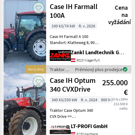
Case IH
Case IH Farmall
Cena
100A
na
vyžádání
100 kS/74 kW
R. v. 2026
Case IH Farmall A 100
Standort: Klatteweg 8, 9020
Klagenfurt - 4 Zylinder
Zankl Landtechnik GmbH
Motor 3.600 cm³ - Leistung:
100 PS - Vorderräder:
9020 Klagenfurt
440/65R24 Verstellfelgen -
Traktory /
Prémiový plus prodejce
Nový stroj
Hin
Case IH
Case IH Optum
255.000
340 CVXDrive
€
340 kS/250 kW
R. v. 2024
900 h
20 % s DPH
212.500 €
netto
Traktor Case Optum 340
CVX Drive ==
Vorführmaschine == 601 l
LT-PROFI GmbH
Haupt- und
Zusatzkraftstofftanks + 96 l
8230 Hartberg