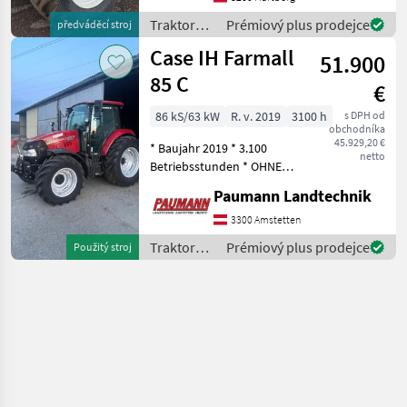
AdBlue Tank ohne
Traktory /
Prémiový plus prodejce
předváděcí stroj
Tankschutz 250 A
Case IH
Case IH Farmall
Lichtmaschine 6, 7 l
51.900
85 C
€
86 kS/63 kW
R. v. 2019
3100 h
s DPH od
obchodníka
45.929,20 €
* Baujahr 2019 * 3.100
netto
Betriebsstunden * OHNE
AdBlue * 3
Paumann Landtechnik
Hecksteuergeräte mit 6
DeLuxe-Steckkupplungen
3300 Amstetten
inkl. Ölauffangbehälter *
Traktory /
Prémiový plus prodejce
Použitý stroj
Stoff Fahrersitz Luftgefedert
Case IH
15