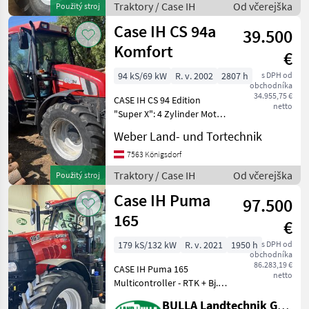
Traktory / Case IH
Od včerejška
Použitý stroj
Frontlader auf Mittensteu
Case IH CS 94a
39.500
Komfort
€
94 kS/69 kW
R. v. 2002
2807 h
s DPH od
obchodníka
34.955,75 €
CASE IH CS 94 Edition
netto
"Super X": 4 Zylinder Motor
mit 94 PS, Baujahr 2002,
Weber Land- und Tortechnik
originale 2807
Beitriebsstunden,
7563 Königsdorf
Lastschaltgetriebe, 40
Traktory / Case IH
Od včerejška
Použitý stroj
km/h, Multicontroller, 4 Z
Case IH Puma
97.500
165
€
179 kS/132 kW
R. v. 2021
1950 h
s DPH od
obchodníka
86.283,19 €
CASE IH Puma 165
netto
Multicontroller - RTK + Bj.
2021 + 1950 h + 19/6 Gang
BULLA Landtechnik GmbH