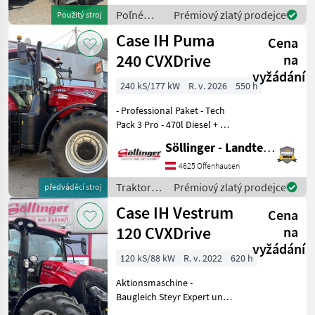
vytriasadlo, hydrostatický ,
Poľné
Prémiový zlatý prodejce
Použitý stroj
Pohon vš
zberové
Case IH Puma
Cena
stroje /
Case IH
240 CVXDrive
na
vyžádání
240 kS/177 kW
R. v. 2026
550 h
- Professional Paket - Tech
Pack 3 Pro - 470l Diesel + 54l
AdBlue Tank - 250 A
Söllinger - Landtechnik GmbH
Lichtmaschine - 6, 7l Motor
Stufe V mit Umkehrlüfter -
4625 Offenhausen
Motorstaubremse - CVX-
Traktory /
Prémiový zlatý prodejce
předváděcí stroj
Driv
Case IH
Case IH Vestrum
Cena
120 CVXDrive
na
vyžádání
120 kS/88 kW
R. v. 2022
620 h
Aktionsmaschine -
Baugleich Steyr Expert und
New Holland T5 Auto