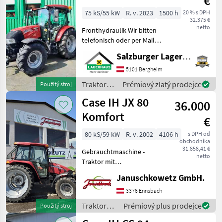
€
75 kS/55 kW
R. v. 2023
1500 h
20 % s DPH
32.375 €
netto
Fronthydraulik Wir bitten
telefonisch oder per Mail
Ihren Besuch
Salzburger Lagerhaus-Technik
bekanntzugeben, um
ausreichend Zeit für die
5101 Bergheim
Beratung und eventuell
Traktory /
Prémiový zlatý prodejce
Použitý stroj
einer Probefahrt für Sie zu
Case IH
Case IH JX 80
reser
36.000
Komfort
€
80 kS/59 kW
R. v. 2002
4106 h
s DPH od
obchodníka
31.858,41 €
Gebrauchtmaschine -
netto
Traktor mit
Zwillingsbereifung
Januschkowetz GmbH.
Ausstattung: - Iveco 4
Zylinder Diesel,
3376 Ennsbach
wassergekühlt - Getriebe
Traktory /
Prémiový plus prodejce
Použitý stroj
24/24 Power Shuttle -
Case IH
Zapfwelle 540, 5