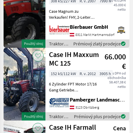
308 kS/227 kW
R. v. 2007
7990 h
20 % s DPH
45.000 €
netto
Case Magnum zu
Verkaufen! FHY, 2-Leiter
DrucklufT, 4x DW Heck VA-
Bierbauer GmbH
Federung,
Spurführungssystem
8311 Markt Hartmannsdorf
Trimble Bei Interesse an
Traktory /
Prémiový zlatý prodejce
Použitý stroj
dieser Maschine oder
Case IH
Case IH Maxxum
Fragen zum techni
66.000
MC 125
€
152 kS/112 kW
R. v. 2012
3905 h
s DPH od
obchodníka
58.407,08 €
6 Zylinder FPT Motor 17/16
netto
Gang Getriebe
Fronthydraulik
Pamberger Landmaschinentechnik GmbH
Frontzapfwelle Frontlader
Hydrac EK 2300 mit EURO
3123 Obritzberg
Aufnahme Multikuppler 3.
Traktory /
Prémiový plus prodejce
Použitý stroj
Funktion Klimaanlage
Case IH
Case IH Farmall
Druck
Cena