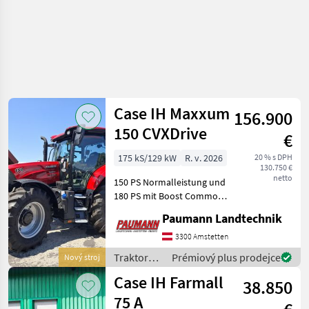
Case IH Maxxum
156.900
150 CVXDrive
€
175 kS/129 kW
R. v. 2026
20 % s DPH
130.750 €
netto
150 PS Normalleistung und
180 PS mit Boost Common
Rail Motor mit 6, 7 lt.
Paumann Landtechnik
Hubraum, 6 Zylinder und
740Nm max. Drehmoment
3300 Amstetten
und Abgasstufe V
Traktory /
Prémiový plus prodejce
Nový stroj
Stufenloses Getriebe 50
Case IH
Case IH Farmall
km/
38.850
75 A