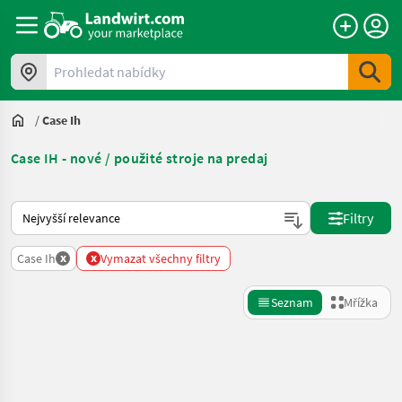
Prohledat nabídky
/
Case Ih
Case IH - nové / použité stroje na predaj
Takto se řadí nabídky na Landwirt.com
Filtry
x
x
Case Ih
Vymazat všechny filtry
Seznam
Mřížka
Zpřesnit