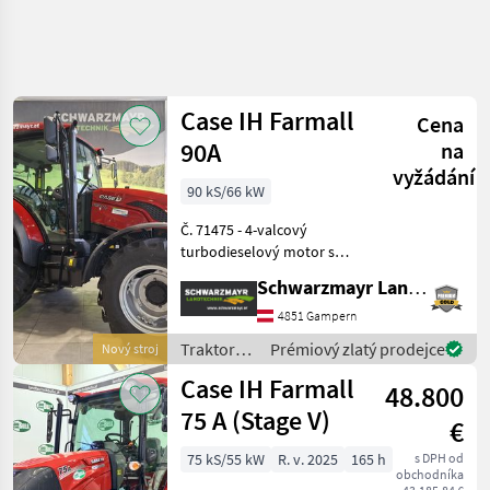
Case IH Farmall
Cena
90A
na
vyžádání
90 kS/66 kW
Č. 71475 - 4-valcový
turbodieselový motor s
technológiou Common
Schwarzmayr Landtechnik GmbH - Gampern
Rail, zdvihovým objemom
3, 6 l a menovitým
4851 Gampern
výkonom 90 PS Sériová
Traktory /
Prémiový zlatý prodejce
Nový stroj
výbava s balíkom
Case IH
Case IH Farmall
SELECTION: - 3
48.800
75 A (Stage V)
€
75 kS/55 kW
R. v. 2025
165 h
s DPH od
obchodníka