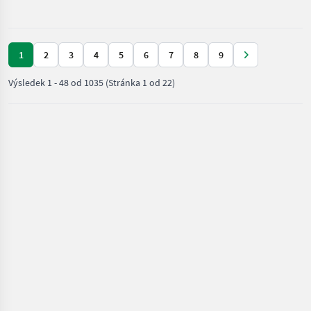
Case IH
konštru
1
2
3
4
5
6
7
8
9
Výsledek
1
-
48
od
1035
(Stránka 1 od 22)