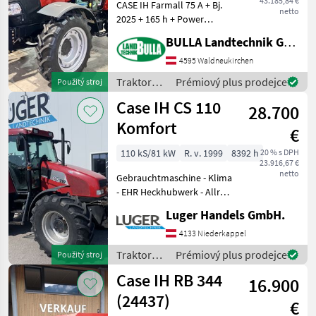
43.185,84 €
CASE IH Farmall 75 A + Bj.
netto
2025 + 165 h + Power
Shuttle Getriebe +
BULLA Landtechnik GmbH
Fronthubwerk mit
Unterzug + 2 Leitungen
4595 Waldneukirchen
nach vorne + 5x DW
Traktory /
Prémiový plus prodejce
Použitý stroj
Zusatzsteuergeräte (3x
Case IH
Case IH CS 110
hinten und
28.700
Komfort
€
110 kS/81 kW
R. v. 1999
8392 h
20 % s DPH
23.916,67 €
netto
Gebrauchtmaschine - Klima
- EHR Heckhubwerk - Allrad
- Fronthubwerk -
Luger Handels GmbH.
Druckluftbremse Pohon:
Pohon všetkých kolies,
4133 Niederkappel
Zapájanie počas
Traktory /
Prémiový plus prodejce
Použitý stroj
zaťažovania , Stanovište ruš
Case IH
Case IH RB 344
16.900
(24437)
€