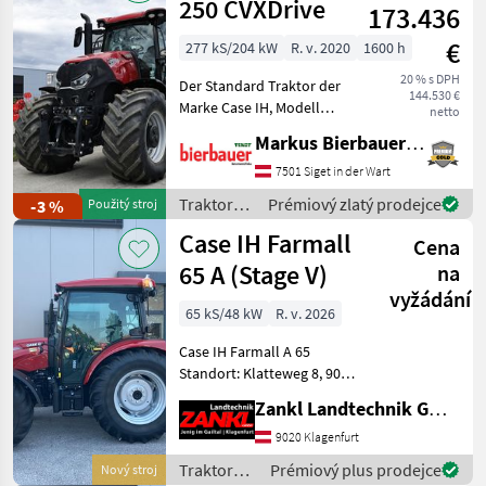
250 CVXDrive
173.436
€
277 kS/204 kW
R. v. 2020
1600 h
20 % s DPH
Der Standard Traktor der
144.530 €
Marke Case IH, Modell
netto
Optum 250 CVXDrive, ist ein
Markus Bierbauer GmbH
wunderschönes Fahrzeug
mit einer Leistung von 277
7501 Siget in der Wart
PS und einem Baujahr von
Traktory /
Prémiový zlatý prodejce
-3 %
Použitý stroj
2020. Es verfüg
Case IH
Case IH Farmall
Cena
65 A (Stage V)
na
vyžádání
65 kS/48 kW
R. v. 2026
Case IH Farmall A 65
Standort: Klatteweg 8, 9020
Klagenfurt - 3 Zylinder
Zankl Landtechnik GmbH
Motor - Leistung: 65 PS - 2
Hecksteuergeräte mit
9020 Klagenfurt
Standard
Traktory /
Prémiový plus prodejce
Nový stroj
Hydraulikkupplungen -