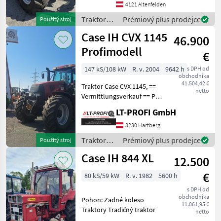
4121 Altenfelden
Automat.
Anhängevorrichtung Ehr
Traktory /
Prémiový plus prodejce
Použitý stroj
Traktory Tradičný traktor
Case IH
Case IH CVX 1145
46.900
Profimodell
€
147 kS/108 kW
R. v. 2004
9642 h
s DPH od
obchodníka
41.504,42 €
Traktor Case CVX 1145, ==
netto
Vermittlungsverkauf == PS
145, EZ 05/2004 50 km/h, 4
LT-PROFI GmbH
el. Heckstg., Stemplinger FH
mit Außenbedienung, 1x
8230 Hartberg
DW Leitung vorne, Stemplin
Traktory /
Prémiový plus prodejce
Použitý stroj
Case IH
Case IH 844 XL
12.500
€
80 kS/59 kW
R. v. 1982
5600 h
s DPH od
obchodníka
Pohon: Zadné koleso
11.061,95 €
Traktory Tradičný traktor
netto