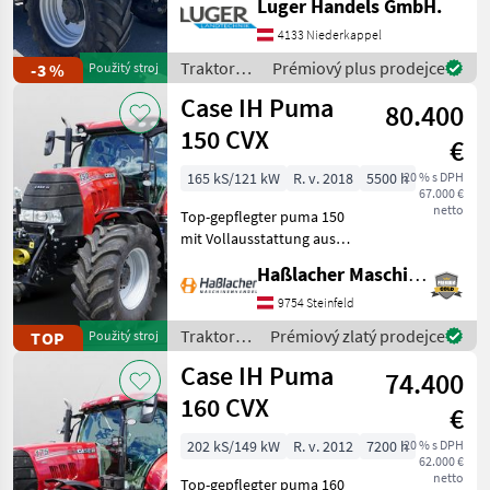
Luger Handels GmbH.
Druckluftbremse - EHR -
Fronthydraulik -
4133 Niederkappel
Frontzapfwelle - gefederte
Traktory /
Prémiový plus prodejce
-3 %
Použitý stroj
Vorderachse - Getriebe:
Case IH
Case IH Puma
Stufe
80.400
150 CVX
€
165 kS/121 kW
R. v. 2018
5500 h
20 % s DPH
67.000 €
netto
Top-gepflegter puma 150
mit Vollausstattung aus
erster Hand. Kein
Haßlacher Maschinenhandel
Lohnunternehmer – nur
am eigenen Betrieb
9754 Steinfeld
gelaufen. Durchgehend
Traktory /
Prémiový zlatý prodejce
TOP
Použitý stroj
gewartet, einsatzbereit,
Case IH
Case IH Puma
aufbereitet
74.400
160 CVX
€
202 kS/149 kW
R. v. 2012
7200 h
20 % s DPH
62.000 €
netto
Top-gepflegter puma 160