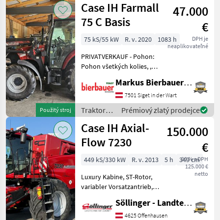
Case IH Farmall
47.000
75 C Basis
€
75 kS/55 kW
R. v. 2020
1083 h
DPH je
neaplikovateľné
PRIVATVERKAUF - Pohon:
Pohon všetkých kolies, ,
Stanovište rušňovodiča:
Markus Bierbauer GmbH
Vodičská kabína, : Traktory
Tradičný traktor
7501 Siget in der Wart
Traktory /
Prémiový zlatý prodejce
Použitý stroj
Case IH
Case IH Axial-
150.000
Flow 7230
€
449 kS/330 kW
R. v. 2013
5 h
349 cm
20 % s DPH
125.000 €
netto
Luxury Kabine, ST-Rotor,
variabler Vorsatzantrieb,
Allrad 800/70R38 u.
Söllinger - Landtechnik GmbH
600/65R28 Redekop Motor
NEU Počet vytriasadiel: 0
4625 Offenhausen