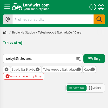
Prohledat nabídky
/
Stroje Na Stavbu
/
Teleskopové Nakladače
/
Case
Trh se stroji
Takto se řadí nabídky na Landwirt.com
Filtry
x
x
x
x
Stroje Na Stavbu
Teleskopove Nakladace
Case
x
Vymazat všechny filtry
Seznam
Mřížka