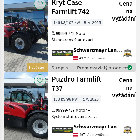
Kryt Case
Prevodovka
Cena
Case IH
Farmlift 742
na
vyžádání
146 kS/107 kW
R. v. 2025
Č. 99999-742 Motor –
Štandardný štartovací
systém do -15 °C (nemecká
Schwarzmayr Landtechnik GmbH - Aurolzmünster
norma) – Štandardný
chladiaci systém –
4971 Aurolzmünster
ventilátor – Motor 96 kW /
Stroje na
Prémiový zlatý prodejce
Nový stroj
145 PS, stupeň V
stavbu /
Puzdro Farmlift
Prevodovka –
Cena
Case IH
737
na
vyžádání
133 kS/98 kW
R. v. 2025
Č. 99999-737 Motor –
Systém štartovania za
studena pri teplotách pod
Schwarzmayr Landtechnik GmbH - Aurolzmünster
-15 °C, posilnená batéria,
predohrev nasávaného
4971 Aurolzmünster