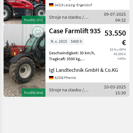
(h): 30 %, Tragkraft: 4200 kg,
04319 Leipzig -Engelsdorf
Hubhöhe: 700 cm ____
09-07-2025
Stroje na stavbu /
04:32
Použitý stroj
Case IH
Case Farmlift 935
53.550
€
R. v. 2015
5400 h
19 % s DPH
Geschwindigkeit: 30 km/h,
45.000 €
Tragkraft: 3500 kg,
netto
Hubhöhe: 900 cm,
Igl Landtechnik GmbH & Co.KG
Arbeitsscheinwerfer 2x
hinten, Arbeitsscheinwerfer
92536 Pfreimd
2x vorn, Allrad,
10-03-2025
Luftgefederter Sitz, Radio,
Stroje na stavbu /
15:30
Použitý stroj
Case IH