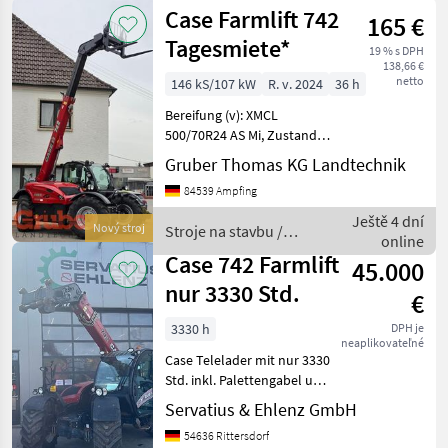
Case Farmlift 742
165 €
Tagesmiete*
19 % s DPH
138,66 €
netto
146 kS/107 kW
R. v. 2024
36 h
Bereifung (v): XMCL
500/70R24 AS Mi, Zustand-
Bereifung (v): 100 %,
Gruber Thomas KG Landtechnik
Bereifung (h): XMCL
84539 Ampfing
500/70R24 AS MI, Zustand-
Bereifung (h): 100 %,
Ještě 4 dní
Nový stroj
Stroje na stavbu /
Geschwindigkeit: 40 km/h,
online
Case IH
Case 742 Farmlift
45.000
nur 3330 Std.
€
3330 h
DPH je
neaplikovateľné
Case Telelader mit nur 3330
Std. inkl. Palettengabel und
Adapterrahmen X
Servatius & Ehlenz GmbH
Euroaufnahme Der Preis
54636 Rittersdorf
der Maschine bezieht sich