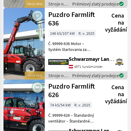
vzduchu – Štandardný
Stroje na
Prémiový zlatý prodejce
Nový stroj
chladiaci systém – ventilá
stavbu /
Puzdro Farmlift
Cena
Case IH
636
na
vyžádání
146 kS/107 kW
R. v. 2025
Č. 99999-636 Motor –
Systém štartovania za
studena pri teplotách pod
Schwarzmayr Landtechnik GmbH - Aurolzmünster
-15 °C, posilnená batéria,
predohrev nasávaného
4971 Aurolzmünster
vzduchu – Štandardný
Stroje na
Prémiový zlatý prodejce
Nový stroj
chladiaci systém – ventilát
stavbu /
Puzdro Farmlift
Cena
Case IH
626
na
vyžádání
74 kS/54 kW
R. v. 2025
Č. 99999-626 – Štandardný
ventilátor – Štandardné
jazdné svetlá – Po dva LED
Schwarzmayr Landtechnik GmbH - Aurolzmünster