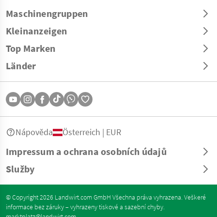
Maschinengruppen
Kleinanzeigen
Top Marken
Länder
Nápověda
Österreich | EUR
Impressum a ochrana osobních údajů
Služby
© Copyright 2026 Landwirt.com GmbH Všechna práva vyhrazena. Veškeré
informace bez záruky – vyhrazeny tiskové a sazební chyby.
marktplatz@landwirt.com