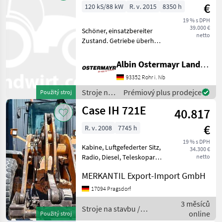
€
120 kS/88 kW
R. v. 2015
8350 h
19 % s DPH
39.000 €
Schöner, einsatzbereiter
netto
Zustand. Getriebe überholt.
Mit Palettengabel.
hidraulicky zablokovať
Albin Ostermayr Landmaschinenhandel e.K.
nástroje , Klimatizácia
93352 Rohr i. Nb
Stroje na stavbu
Teleskopové nakladače
Stroje na
Prémiový plus prodejce
Použitý stroj
stavbu /
Case IH 721E
40.817
Case IH
€
R. v. 2008
7745 h
19 % s DPH
Kabine, Luftgefederter Sitz,
34.300 €
Radio, Diesel, Teleskoparm
netto
(Längenverstellung)
MERKANTIL Export-Import GmbH
________ Baujahr 2008
Betriebsstunden 7745 h
17094 Pragsdorf
Klimatizácia Stroje na
3 měsíců
stavbu Teleskopo
Stroje na stavbu /
online
Použitý stroj
Case IH