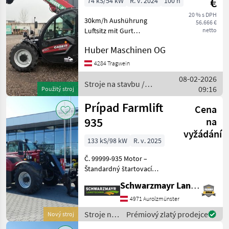
€
74 kS/54 kW
R. v. 2024
100 h
20 % s DPH
30km/h Aushührung
56.666 €
Luftsitz mit Gurt
netto
Klimaanlage Hyd
Huber Maschinen OG
Verriegelung mir Euro
Aufnahme Bereifung 280/80
4284 Tragwein
R20 Fernschmierung und 5
08-02-2026
Punkte Schmierleiste
Stroje na stavbu /
09:16
Použitý stroj
Case IH
Prípad Farmlift
Cena
935
na
vyžádání
133 kS/98 kW
R. v. 2025
Č. 99999-935 Motor –
Štandardný štartovací
systém do -15 °C (nemecká
Schwarzmayr Landtechnik GmbH - Aurolzmünster
norma) – Štandardný
chladiaci systém –
4971 Aurolzmünster
ventilátor – Motor 96 kW /
Stroje na
Prémiový zlatý prodejce
Nový stroj
145 PS, stupeň V
stavbu /