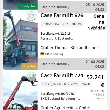
auf den technischen
25-10-2025
Použitý stroj
Stroje na stavbu /
Zustand und die Ausrüs
04:33
Case IH
Case Farmlift 626
Cena
na
75 kS/55 kW
57 h
200 cm
vyžádání
Bereifung (v): 12.5-18
Agrarprofil, Zustand-
Bereifung (v): 100 %,
Gruber Thomas KG Landtechnik
Bereifung (h): 12.5-18
Agrarprofil, Zustand-
84539 Ampfing
Bereifung (h): 100 %,
21-08-2025
Geschwindigkeit: 30 km/h,
Stroje na stavbu /
04:02
Nový stroj
Tr
Case IH
Case Farmlift 724
52.241
€
130 kS/96 kW
R. v. 2020
5242 h
19 % s DPH
Bereifung (v): 500/70 R24
43.900 €
BKT, Zustand-Bereifung (v):
netto
30 %, Bereifung (h): 500/70
Gruber Agrartechnik GmbH.
R24 BKT, Zustand-Bereifung