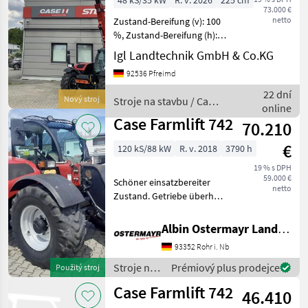
48 kS/35 kW
R. v. 2026
225 cm
73.000 €
netto
Zustand-Bereifung (v): 100
%, Zustand-Bereifung (h):
100 %, Geschwindigkeit: 30
Igl Landtechnik GmbH & Co.KG
km/h, Tragkraft: 2600 kg,
92536 Pfreimd
Hubhöhe: 600 cm,
Hydraulikleistung: 80,
22 dní
Nový stroj
Stroje na stavbu / Case
Arbeitsschein
online
IH
Case Farmlift 742
70.210
€
120 kS/88 kW
R. v. 2018
3790 h
19 % s DPH
59.000 €
Schöner einsatzbereiter
netto
Zustand. Getriebe überholt.
hidraulicky zablokovať
nástroje Stroje na stavbu
Albin Ostermayr Landmaschinenhandel e.K.
Teleskopové nakladače
93352 Rohr i. Nb
Stroje na
Prémiový plus prodejce
Použitý stroj
stavbu /
Case Farmlift 742
46.410
Case IH