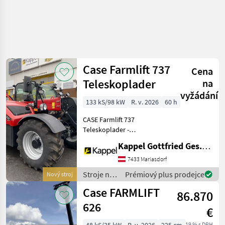
Case Farmlift 737
Cena
Teleskoplader
na
vyžádání
133 kS/98 kW
R. v. 2026
60 h
CASE Farmlift 737
Teleskoplader -
Neumaschine - Reichweite:
Kappel Gottfried Ges.m.b.H.
7 m - Hubkraft: 3.700 kg -
Motor: 4-Zylinder FBT
7433 Mariasdorf
Motor mit 133 PS, Stufe V -
Stroje na
Prémiový plus prodejce
Nový stroj
Getriebe: Powershift 6x
stavbu /
Case FARMLIFT
86.870
Case IH
626
€
19 % s DPH