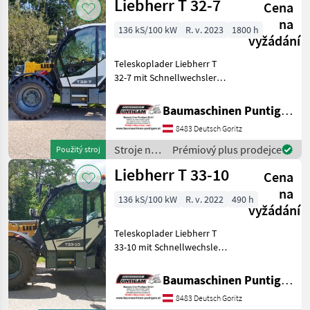
Liebherr T 32-7
erhältlich! Referenzn
Cena
Liebherr
na
136 kS/100 kW
R. v. 2023
1800 h
vyžádání
Teleskoplader Liebherr T
32-7 mit Schnellwechsler
JCB Q-Fit, Palettengabel,
Hubkraft 3200 kg, Hubhöhe
Baumaschinen Puntigam GmbH
6, 9 m, Optional
8483 Deutsch Goritz
Leichtgutschaufel gegen
Aufpreis Leichtgutschau
Stroje na
Prémiový plus prodejce
Použitý stroj
stavbu /
Liebherr T 33-10
Cena
Liebherr
na
136 kS/100 kW
R. v. 2022
490 h
vyžádání
Teleskoplader Liebherr T
33-10 mit Schnellwechsler
JCB Q-Fit, Gewicht 8230 kg,
Referenznummer: 4603
Baumaschinen Puntigam GmbH
Baumaschinen Puntigam
8483 Deutsch Goritz
GmbH Unser Spezialgebiet: