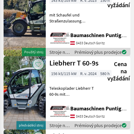
143 kS/105 kW
R. v. 2023
150 h
vyžádání
mit Schaufel und
Straßenzulassung
Referenznummer: 15688
Baumaschinen Puntigam
Baumaschinen Puntigam GmbH
GmbH Unser Spezialgebiet:
8483 Deutsch Goritz
Ankauf - Verkauf -
Vermietung von
Stroje na
Prémiový plus prodejce
Použitý stroj
Baumaschinen Besuchen
stavbu /
Liebherr T 60-9s
Cena
Liebherr
na
156 kS/115 kW
R. v. 2024
580 h
vyžádání
Teleskoplader Liebherr T
60-9s mit
Straßenzulassung,
Schnellwechsler
Baumaschinen Puntigam GmbH
Claas/Kramer,
8483 Deutsch Goritz
Palettengabel Optional
gegen Aufpreis
Stroje na
Prémiový plus prodejce
předváděcí stroj
Leichtgutschaufel
stavbu /