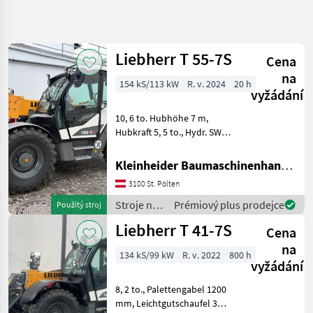
Zpřesnit
hledání
Liebherr T 55-7S
Cena
Kategorie
Země
Filtry
4
na
154 kS/113 kW
R. v. 2024
20 h
vyžádání
Zobrazit
AKTUÁLNÍ
Obnovit
11
10, 6 to. Hubhöhe 7 m,
CESTA
výsledků
Hubkraft 5, 5 to., Hydr. SW
stavebná
System Volvo,
technika
Fahrschwingungsdämpfer,
Kleinheider Baumaschinenhandel GmbH.
Stroje
luftgefedertert Sitz, Klima,
Na
3100 St. Pölten
Inbetriebnahme 2.2026,
Stavbu
öster. Straßenzulassung 30
Stroje na
Prémiový plus prodejce
Použitý stroj
Teleskopove
stavbu /
Nakladace
Liebherr T 41-7S
Cena
Liebherr
Liebherr
na
134 kS/99 kW
R. v. 2022
800 h
vyžádání
VYBRAT
KATEGORII
8, 2 to., Palettengabel 1200
mm, Leichtgutschaufel 3
Liebherr