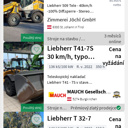
85.900 €
netto
Liebherr 509 Tele - 40km/h
MARKETPLACE
-100% Diff.sperre - Stereo
Lenkung - LED
Zimmerei Jöchl GmbH
Nabídky
Arbeitsscheinwerfer -
Marketplace
Inzeráty
prodejců
6380 St.Johann in Tirol
Fahrschwingungsdämpfer -
Partikelfilter - kein AD-Blue -
3 měsíců
Použitý stroj
Stroje na stavbu /
Außenspie
online
Liebherr
Liebherr T41-7S
Cena
30 km/h, typové
na
vyžádání
označenie
136 kS/100 kW
R. v. 2022
350 h
vrátane lopaty a
Teleskopický nakladač
PG
Liebherr T41 - 7S v stave
ako nový s - motorom
MAUCH Gesellschaft m.b.H. & Co.KG
Deutz - rýchlosťou 30 km/h
- typovou klasifikáciou -
5274 Burgkirchen
lopatou a paletovými
Stroje na
Prémiový zlatý prodejce
Použitý stroj
vidlicami - zdvihovou
stavbu /
Liebherr T 32-7
Cena
Liebherr
na