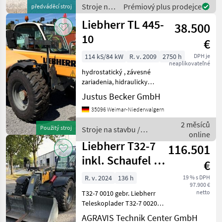
Ankauf - Verk
Stroje na
Prémiový plus prodejce
předváděcí stroj
stavbu /
Liebherr TL 445-
38.500
Liebherr
10
€
114 kS/84 kW
R. v. 2009
2750 h
DPH je
neaplikovateľné
hydrostatický , závesné
zariadenia, hidraulicky
zablokovať nástroje , 4-
Justus Becker GmbH
kolesový, : hydrostatický, :
35096 Weimar-Niederwalgern
4-kolesový Stroje na stavbu
Teleskopové nakladače
2 měsíců
Použitý stroj
Stroje na stavbu /
online
Liebherr
Liebherr T32-7
116.501
inkl. Schaufel +
€
Gabel
R. v. 2024
136 h
19 % s DPH
97.900 €
netto
T32-7 0010 gebr. Liebherr
Teleskoplader T32-7 0020
Hubkraft 3.200 kg 0030
AGRAVIS Technik Center GmbH