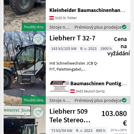
m3 2400 mm breit,
Überlastwarneinrichtung,
Kleinheider Baumaschinenhandel GmbH.
Manitou
Klimaanlage, luftgefederter
3100 St. Pölten
Sitz mit Heizung, Display 3,
JCB
5 ", Hydr. SW
Stroje na
Prémiový plus prodejce
Použitý stroj
stavbu /
Liebherr T 32-7
Claas
Cena
Liebherr
na
143 kS/105 kW
R. v. 2023
1900 h
Merlo
vyžádání
mit Schnellwechsler JCB Q-
Dieci
FIT, Palettengabel,
Hubhöhe 6, 90 m, Tragkraft
Zobrazit
3.200 kg, mit
všech
Baumaschinen Puntigam GmbH
Strassenzulassung,
35
8483 Deutsch Goritz
Optional gegen Aufpreis
MODEL
Leichtgutschaufel
Stroje na
Prémiový plus prodejce
Použitý stroj
erhältlich! Refe
stavbu /
Liebherr 509
103.080
Liebherr
Tele Stereo
€
T
Schnellläufer
32-
73 kS/54 kW
R. v. 2023
890 h
20 % s DPH
7