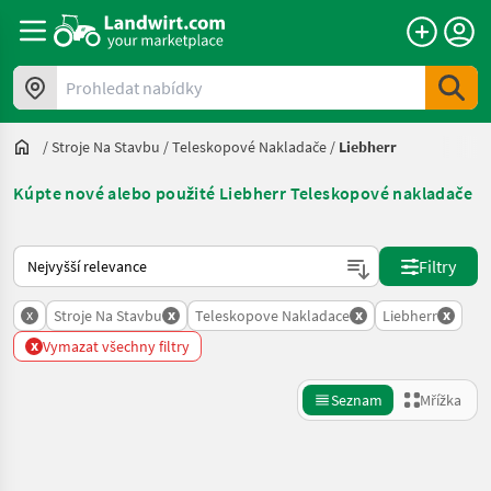
Prohledat nabídky
/
Stroje Na Stavbu
/
Teleskopové Nakladače
/
Liebherr
Kúpte nové alebo použité Liebherr Teleskopové nakladače
Takto se řadí nabídky na Landwirt.com
Filtry
x
x
x
x
Stroje Na Stavbu
Teleskopove Nakladace
Liebherr
x
Vymazat všechny filtry
Seznam
Mřížka