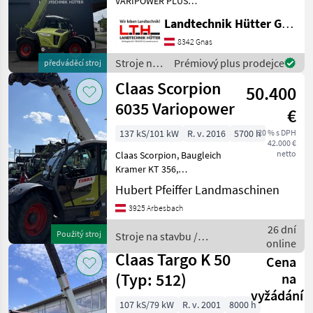
VARIPOWER PLUS
Generation 2 Teleskoplader
Landtechnik Hütter GmbH & Co KG
Manitou
mit 8, 01 m Aushubhöhe
und 4.800 kg Hubkraft
8342 Gnas
JCB
Teleskoparm: - Zweiteiliger,
Stroje na
Prémiový plus prodejce
předváděcí stroj
hydraulisch ausfahrbarer T
stavbu /
Claas Scorpion
Merlo
50.400
Claas
6035 Variopower
€
Dieci
137 kS/101 kW
R. v. 2016
5700 h
20 % s DPH
42.000 €
Kramer
netto
Claas Scorpion, Baugleich
Kramer KT 356,
Zobrazit
Strassenzulassung,
Hubert Pfeiffer Landmaschinen
všech
Geräteveriegelung
35
3925 Arbesbach
hydraulisch, guter Zustandt
Preis ohne werkzeug.
26 dní
MODEL
Použitý stroj
Stroje na stavbu /
Palettengabel und Schaufel
online
Claas
auf lag
Claas Targo K 50
Cena
(Typ: 512)
na
Scorpion
vyžádání
1033
107 kS/79 kW
R. v. 2001
8000 h