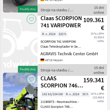
nakladače
15 dní
Použitý stroj
Stroje na stavbu /
online
Claas
Claas SCORPION
109.361
741 VARIPOWER
€
R. v. 2024
320 h
19 % s DPH
91.900 €
netto
SCORPION 741 VARIPOW
Claas Teleskoplader in Serie
LT_B04 CLAAS
AGRAVIS Technik Center GmbH
Werkzeugträger,
49716 Meppen
hydraulisch, inkl.
Hebebolzen LT_B06
15 dní
Použitý stroj
Stroje na stavbu /
Schwenkwinkel 150° / 152°
online
Claas
LT_B10 Teleskoparmführu
CLAAS
159.341
SCORPION 746
€
VARIPOWER ST5
142 kS/104 kW
R. v. 2024
30 h
19 % s DPH
133.900 €
netto
11180873 - Neumaschine: -
CLAAS Scorpion 746