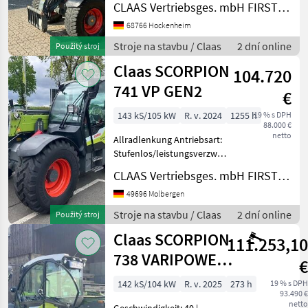
CLAAS Vertriebsges. mbH FIRST CLAAS USED Center Hockenheim
Druckluftbremse
Freisprecheinrichtung
68766 Hockenheim
Gesamtgewicht: 10700 kg
Stroje na stavbu / Claas
2 dní online
Použitý stroj
Größe Frontbereifung:
Claas SCORPION
500/70 R24 Größe
104.720
Heckbereifung
741 VP GEN2
€
143 kS/105 kW
R. v. 2024
1255 h
19 % s DPH
88.000 €
netto
Allradlenkung Antriebsart:
Stufenlos/leistungsverzweigt
Betriebsstunden: 1255 h
CLAAS Vertriebsges. mbH FIRST CLAAS USED Center Molbergen
Bordcomputer Größe
Frontbereifung: 500/70 R 24
49696 Molbergen
Größe Heckbereifung:
Stroje na stavbu / Claas
2 dní online
Použitý stroj
500/70 R 24 Handg
Claas SCORPION
111.253,10
738 VARIPOWER
€
2
142 kS/104 kW
R. v. 2025
273 h
19 % s DPH
93.490 €
netto
Geschwindigkeit: 40 |