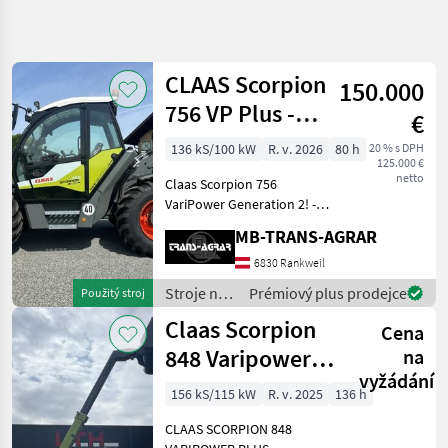
Zpřesnit
hledání
CLAAS Scorpion
150.000
Kategorie
Země
Filtry
4
756 VP Plus -
€
Gen2
Zobrazit
136 kS/100 kW
R. v. 2026
80 h
20 % s DPH
AKTUÁLNÍ
Obnovit
121
125.000 €
CESTA
netto
výsledků
Claas Scorpion 756
stavebná
VariPower Generation 2! -
technika
Teleskoplader mit 7, 03 m
MB-TRANS-AGRAR
Stroje
Aushubhöhe und 5.600 kg
Na
Hubkraft Teleskoparm: -
6830 Rankweil
Stavbu
Zweiteiliger, hydraulisch
Stroje na
Prémiový plus prodejce
Použitý stroj
Teleskopove
ausfahrbarer Teleskop
stavbu /
Nakladace
Claas Scorpion
Cena
Claas
Claas
848 Varipower
na
vyžádání
Plus Generation
VYBRAT
156 kS/115 kW
R. v. 2025
136 h
KATEGORII
2
CLAAS SCORPION 848
Claas