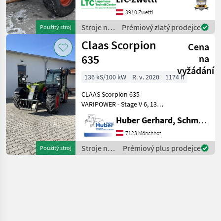
Perkins; Getriebetyp:
3910 Zwettl
Automatisch;
Höchstgeschwindigkeit
Stroje na
Prémiový zlatý prodejce
Použitý stroj
(km/h): 40; Ar
stavbu /
Claas Scorpion
Cena
Claas
635
na
vyžádání
136 kS/100 kW
R. v. 2020
1174 h
CLAAS Scorpion 635
VARIPOWER - Stage V 6, 13
m Hubhöhe, 3.500 kg
Huber Gerhard, Schmiede und Landmaschinen GmbH.
Hubkraft Deutzmotor 100
kW/ 136 PS
7123 Mönchhof
Druckluftbremsanlage, 2-
Stroje na
Prémiový plus prodejce
Použitý stroj
Leiter
stavbu /
Schnellwechselplatte,
Claas
hydrauli