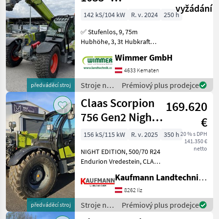
vyžádání
9,75m/3,3t
142 kS/104 kW
R. v. 2024
250 h
MARKETPLACE
✅ Stufenlos, 9, 75m
Nabídky
Marketplace
Inzeráty
Hubhöhe, 3, 3t Hubkraft✅
prodejců
Der gebrauchte CLAAS
Wimmer GmbH
SCORPION 1033 überzeugt
mit modernster Technik,
4633 Kematen
hoher Hubleistung und
Stroje na
Prémiový plus prodejce
předváděcí stroj
maximalem Bedienkomfort.
stavbu /
Claas Scorpion
Mit
169.620
Claas
756 Gen2 Night
€
Edition
156 kS/115 kW
R. v. 2025
350 h
20 % s DPH
141.350 €
netto
NIGHT EDITION, 500/70 R24
Endurion Vredestein, CLAAS
Werkzeugträger
Kaufmann Landtechnik GmbH
hydraulisch,
Teleskoparmführung
8262 Ilz
seitlich, Steckdose Front 4-
Stroje na
Prémiový plus prodejce
předváděcí stroj
polig, Steckdose Heck 7-
stavbu /