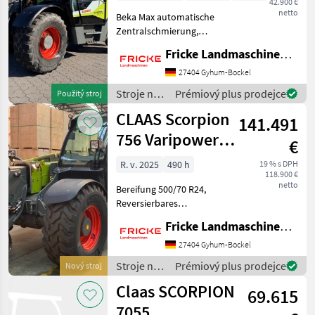
42.900 €
netto
Beka Max automatische
Zentralschmierung,
Klimaanlage, 3. Steuerkreis,
Fricke Landmaschinen GmbH
automatische
Anhängekupplung, 40
27404 Gyhum-Bockel
km/h, Deutz Motor Tier 4,
Stroje na
Prémiový plus prodejce
Použitý stroj
Dynamic Power,
stavbu /
CLAAS Scorpion
Langsamfahreinrichtun
141.491
Claas
756 Varipower
€
Plus -
R. v. 2025
490 h
19 % s DPH
118.900 €
Generation 2
netto
Bereifung 500/70 R24,
Reversierbares
Kühlergebläse inklusive
Fricke Landmaschinen GmbH
Automatikfunktion, LED-
Arbeitsbeleuchtung,
27404 Gyhum-Bockel
Druckentlastung Front,
Stroje na
Prémiový plus prodejce
Nový stroj
Langsamfahreinrichtung
stavbu /
Claas SCORPION
und Handgas, Fa
69.615
Claas
7055