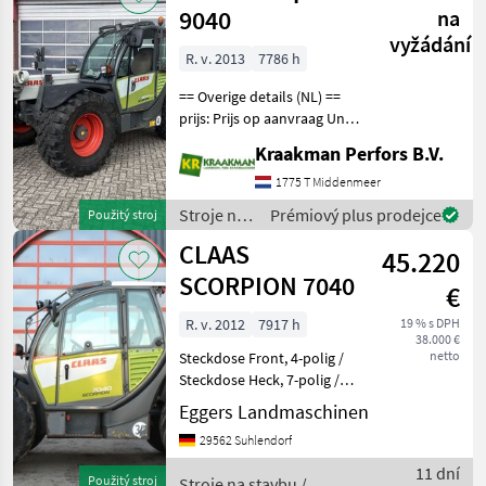
9040
na
vyžádání
R. v. 2013
7786 h
== Overige details (NL) ==
prijs: Prijs op aanvraag Unit:
Stuk License Plate: TKL-64-J
Kraakman Perfors B.V.
null Claas scorpion 9040
8164 uur Omkeervin
1775 T Middenmeer
Giekvering 1 DW ventiel
Stroje na
Prémiový plus prodejce
Použitý stroj
Micheli
stavbu /
CLAAS
45.220
Claas
SCORPION 7040
€
R. v. 2012
7917 h
19 % s DPH
38.000 €
netto
Steckdose Front, 4-polig /
Steckdose Heck, 7-polig /
Hydraulikanschluss Front
Eggers Landmaschinen
am Werkzeugträger,
29562 Suhlendorf
doppeltwirkend / 30 km/h -
VARIPOWER / Bereifung
11 dní
Použitý stroj
Stroje na stavbu /