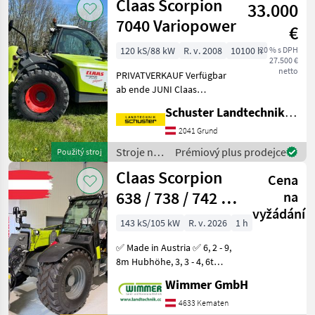
Claas Scorpion
polig, Druckl
33.000
Claas
7040 Variopower
€
120 kS/88 kW
R. v. 2008
10100 h
20 % s DPH
27.500 €
netto
PRIVATVERKAUF Verfügbar
ab ende JUNI Claas
Scorpion 7040 Variopower
Schuster Landtechnik Grund
40 Km/h, BJ 2008 mit ca
10100 h, Klima, Lüftermotor
2041 Grund
reviesierbar, Bereifung
Stroje na
Prémiový plus prodejce
Použitý stroj
Industrie Profil,
stavbu /
Claas Scorpion
Cena
Claas
638 / 738 / 742 /
na
vyžádání
746 / 733 / 1033
143 kS/105 kW
R. v. 2026
1 h
✅ Made in Austria ✅ 6, 2 - 9,
8m Hubhöhe, 3, 3 - 4, 6t
Hubkraft,
Wimmer GmbH
Stufenlosgetriebe✅ Der
neue CLAAS SCORPION
4633 Kematen