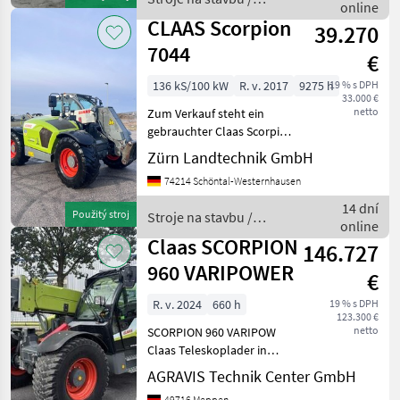
500/70 R24 / Abdeck
online
Claas
CLAAS Scorpion
39.270
7044
€
136 kS/100 kW
R. v. 2017
9275 h
19 % s DPH
33.000 €
netto
Zum Verkauf steht ein
gebrauchter Claas Scorpion
Teleskoplader 7040 Baujahr
Zürn Landtechnik GmbH
2017 mit 9275
74214 Schöntal-Westernhausen
Betriebsstunden. - 4, 1L 4
Zylindermotor mit 136PS
14 dní
Použitý stroj
Stroje na stavbu /
von Deutz - Maximale Hu
online
Claas
Claas SCORPION
146.727
960 VARIPOWER
€
R. v. 2024
660 h
19 % s DPH
123.300 €
netto
SCORPION 960 VARIPOW
Claas Teleskoplader in
Serienausstattung Stroje na
AGRAVIS Technik Center GmbH
stavbu Teleskopové
49716 Meppen