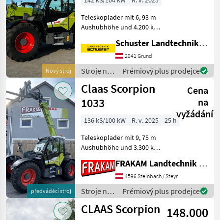
142 kS/104 kW
R. v. 2025
Teleskoplader mit 6, 93 m
Aushubhöhe und 4.200 kg
Hubkraft Teleskoparm:
Schuster Landtechnik Grund
Zweiteiliger, hydraulisch
ausfahrbarer Teleskoparm
2041 Grund
Hub- und Teleskopzylinder
Stroje na
Prémiový plus prodejce
Nový stroj
mit Endlage
stavbu /
Claas Scorpion
Cena
Claas
1033
na
vyžádání
136 kS/100 kW
R. v. 2025
25 h
Teleskoplader mit 9, 75 m
Aushubhöhe und 3.300 kg
Hubkraft Teleskoparm:
FRAKAM Landtechnik GmbH
Zweiteiliger, hydraulisch
ausfahrbarer Teleskoparm
4596 Steinbach / Steyr
Hub- und Teleskopzylinder
Stroje na
Prémiový plus prodejce
předváděcí stroj
mit Endlage
stavbu /
CLAAS Scorpion
148.000
Claas