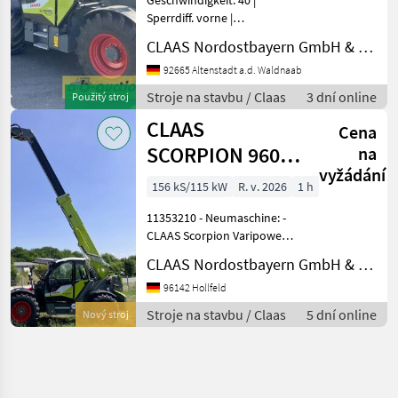
Sperrdiff. vorne |
Steuergerät dw | Wird am
CLAAS Nordostbayern GmbH & Co. KG, Altenstadt
19.08.2026 auf ab-
auction.com versteigert: -
92665 Altenstadt a.d. Waldnaab
CLAAS Scorpion 738
Stroje na stavbu / Claas
3 dní online
Použitý stroj
Varipower2 - Baujahr: 2025
CLAAS
Technikj
Cena
SCORPION 960
na
vyžádání
VARIPOWER 2 +
156 kS/115 kW
R. v. 2026
1 h
11353210 - Neumaschine: -
CLAAS Scorpion Varipower2
Plus - Baujahr: 2026
CLAAS Nordostbayern GmbH & Co. KG, Hollfeld
Technikjahr: 2026 -
Betriebsstunden: ca. 5 h -
96142 Hollfeld
Teleskoplader mit 8, 79m
Stroje na stavbu / Claas
5 dní online
Nový stroj
Aushubhöhe und 6.000k