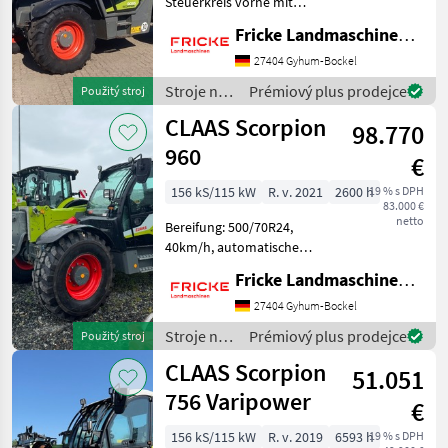
Steuerkreis vorne mit
Dauerfunktion,
Fricke Landmaschinen GmbH
Druckentlastung vorne,
Klimaanlage, 460/70R24, 30
27404 Gyhum-Bockel
km/h
Stroje na
Prémiový plus prodejce
Použitý stroj
Höchstgeschwindigkeit,
stavbu /
CLAAS Scorpion
Varipower Plus Fahrantrie
98.770
Claas
960
€
156 kS/115 kW
R. v. 2021
2600 h
19 % s DPH
83.000 €
netto
Bereifung: 500/70R24,
40km/h, automatische
Anhängevorrichtung,
Fricke Landmaschinen GmbH
Klimaanlage, hydr.
Werkzeugverriegelung,
27404 Gyhum-Bockel
Zentralschmierung -für
Stroje na
Prémiový plus prodejce
Použitý stroj
Bühnenbetrieb nach BG
stavbu /
CLAAS Scorpion
Norm nachgerüste
51.051
Claas
756 Varipower
€
156 kS/115 kW
R. v. 2019
6593 h
19 % s DPH