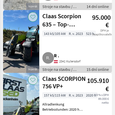
Stroje na stavbu /
14 dní online
Inzerát
Teleskopové
Claas Scorpion
95.000
nakladače
635 – Top-
€
Zustand – nur
DPH je
143 kS/105 kW
R. v. 2023
523 h
neaplikovateľné
523 Bstd.
R .
2041 Wullersdorf
Stroje na stavbu /
15 dní online
Inzerát
Teleskopové
Claas SCORPION
105.910
nakladače
756 VP+
€
157 kS/115 kW
R. v. 2023
2020 h
19 % s DPH
89.000 €
netto
Allradlenkung
Betriebsstunden: 2020 h
Bordcomputer