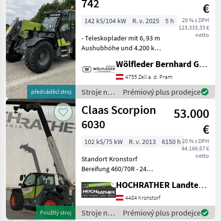
742
€
142 kS/104 kW
R. v. 2025
5 h
20 % s DPH
123.333,33 €
netto
- Teleskoplader mit 6, 93 m
Aushubhöhe und 4.200 kg
Hubkraft Teleskoparm: -
Wölfleder Bernhard GmbH
Zweiteiliger, hydraulisch
ausfahrbarer Teleskoparm -
4755 Zell a. d. Pram
Hub- und Teleskopzylinder
Stroje na
Prémiový plus prodejce
předváděcí stroj
mit Endlag
stavbu /
Claas Scorpion
53.000
Claas
6030
€
102 kS/75 kW
R. v. 2013
6150 h
20 % s DPH
44.166,67 €
netto
Standort Kronstorf
Bereifung 460/70R - 24
hydrostatischer Antrieb 3
HOCHRATHER Landtechnik GmbH
Fahrstufen 40 km/h
Endgeschwindigkeit
4484 Kronstorf
Kipperanschluss hinten
Stroje na
Prémiový plus prodejce
Použitý stroj
hydr. Ballengabel