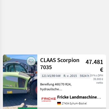
CLAAS Scorpion
47.481
7035
€
121 kS/89 kW
R. v. 2015
5924 h
19 % s DPH
39.900 €
netto
Bereifung 460/70 R24,
hydraulische
Geräteverriegelung, 3.
Fricke Landmaschinen GmbH
Steuerkreis, automatische
Anhängekupplung, 1x DW
27404 Gyhum-Bockel
Steuergerät hinten, Radio,