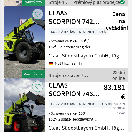
Stroje na
Prémiový plus prodejce
Použitý stroj
Klimaanlage, Deutz Motor,
stavbu /
CLAAS
40km/
Cena
Claas
SCORPION 742
na
vyžádání
VARIPOWER
143 kS/105 kW
R. v. 2026
68 h
- Schwenkwinkel 150° /
152°- Feinsteuerung der
Arbeitshydraulik-
Claas Südostbayern GmbH, Töging
Schwingungsdämpfung-
84513 Töging am Inn
Rüttelfunktion
Kippzylinder-
23 dní
Použitý stroj
Stroje na stavbu /
ÜberlastwarneinrichtungFür
online
Claas
weitere Informa
CLAAS
83.181
SCORPION 746
€
VARIPOWER
136 kS/100 kW
R. v. 2020
3015 h
19 % s DPH
69.900 €
netto
- Schwenkwinkel 150° /
152°- Zusatz-Heckgewicht
430 kg- 3. & 4.
Claas Südostbayern GmbH, Töging
Zusatzsteuerkreis Front