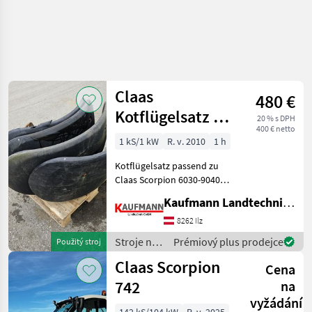
Claas
480 €
Kotflügelsatz zu
20 % s DPH
400 € netto
Scorpion 6030-
1 kS/1 kW
R. v. 2010
1 h
9040
Kotflügelsatz passend zu
Claas Scorpion 6030-9040
hydrostatický , Palivo: , 4-
Kaufmann Landtechnik GmbH
kolesový, : hydrostatický, :
4-kolesový Stroje na stavbu
8262 Ilz
Teleskopové nakladače
Stroje na
Prémiový plus prodejce
Použitý stroj
stavbu /
Claas Scorpion
Cena
Claas
742
na
vyžádání