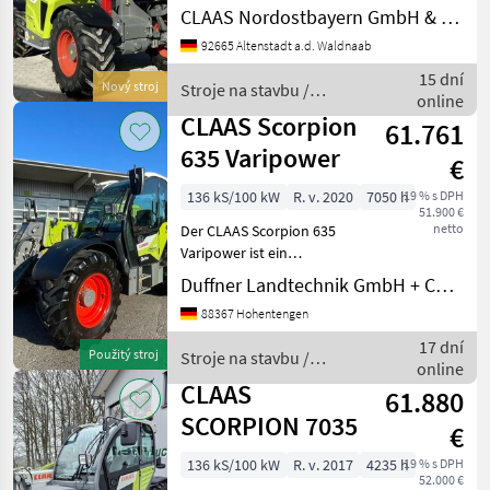
VariPower- Baujahr: 2024
CLAAS Nordostbayern GmbH & Co. KG, Altenstadt
Technikjahr: 2024 -
92665 Altenstadt a.d. Waldnaab
Betriebsstunden: ca. 5 h -
Teleskoplader mit 7, 03m
15 dní
Nový stroj
Stroje na stavbu /
Aushubhöhe und 4.600kg H
online
Claas
CLAAS Scorpion
61.761
635 Varipower
€
136 kS/100 kW
R. v. 2020
7050 h
19 % s DPH
51.900 €
netto
Der CLAAS Scorpion 635
Varipower ist ein
leistungsstarker
Duffner Landtechnik GmbH + Co KG
Teleskoplader aus dem
88367 Hohentengen
Jahr 2020, der mit 7050
Betriebsstunden bereits
17 dní
Použitý stroj
Stroje na stavbu /
seine Zuverlässigkeit unter
online
Claas
Beweis ge
CLAAS
61.880
SCORPION 7035
€
136 kS/100 kW
R. v. 2017
4235 h
19 % s DPH
52.000 €