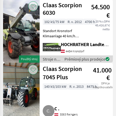
stavbu /
Claas Scorpion
Klimaanla
54.500
Claas
6030
€
102 kS/75 kW
R. v. 2012
4700 h
20 % s DPH
45.416,67 €
netto
Standort Kronstorf
Klimaanlage 40 km/h
Endgeschwindigkeit
HOCHRATHER Landtechnik GmbH
luftgefederter Fahrersitz
hydr. Anschluss hinten
4484 Kronstorf
Anhängevorrichtung hinten
Stroje na
Prémiový plus prodejce
Použitý stroj
hydr. Werkzeugverriegelu
stavbu /
Claas Scorpion
41.000
Claas
7045 Plus
€
DPH je
140 kS/103 kW
R. v. 2013
8475 h
neaplikovateľné
C .
3863 Reingers