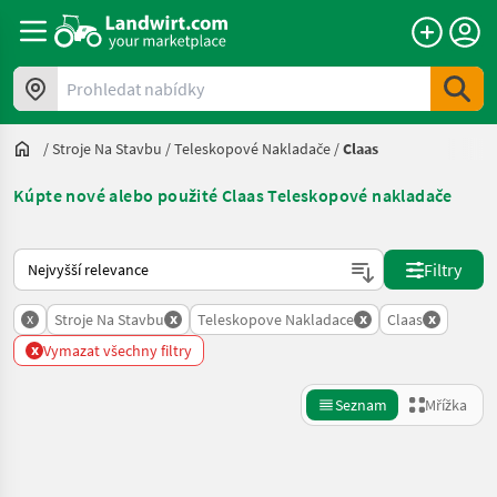
Prohledat nabídky
/
Stroje Na Stavbu
/
Teleskopové Nakladače
/
Claas
Kúpte nové alebo použité Claas Teleskopové nakladače
Takto se řadí nabídky na Landwirt.com
Filtry
x
x
x
x
Stroje Na Stavbu
Teleskopove Nakladace
Claas
x
Vymazat všechny filtry
Seznam
Mřížka