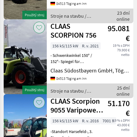
84513 Töging am Inn
(dw) inkl. Dauerfunktion-
Druckentlastung Front, aus
23 dní
Použitý stroj
Stroje na stavbu /
der Kabine und a
online
Claas
CLAAS
95.081
SCORPION 756
€
156 kS/115 kW
R. v. 2021
19 % s DPH
79.900 €
netto
- Schwenkwinkel 150° /
152°- Spiegel für
Anhängekupplung- Spiegel
Claas Südostbayern GmbH, Töging
vorne / hinten-
84513 Töging am Inn
Zusatzsteuerkreis Heck - dw
& ew inkl. Dauerfunktion-
25 dní
Použitý stroj
Stroje na stavbu /
Schwingungsdämpfung-
online
Claas
CLAAS Scorpion
51.170
9055 Varipower
€
Plus
156 kS/115 kW
R. v. 2016
7001 h
19 % s DPH
43.000 €
netto
-Standort Harsefeld-, 3.