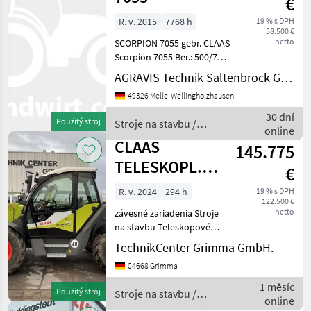
€
R. v. 2015
7768 h
19 % s DPH
58.500 €
netto
SCORPION 7055 gebr. CLAAS
Scorpion 7055 Ber.: 500/700
R24 Zentralschmieranlage
AGRAVIS Technik Saltenbrock GmbH
Luftsitz
49326 Melle-Wellingholzhausen
Langsamfahreinrichtung
Schaufelrückführautomatik
30 dní
Použitý stroj
Stroje na stavbu /
40 km/h Variopower P
online
Claas
CLAAS
145.775
TELESKOPL.
€
SCORPION 746
R. v. 2024
294 h
19 % s DPH
122.500 €
netto
závesné zariadenia Stroje
na stavbu Teleskopové
nakladače
TechnikCenter Grimma GmbH.
04668 Grimma
1 měsíc
Použitý stroj
Stroje na stavbu /
online
Claas