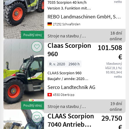
netto
7035 Scorpion 40 km/h
Version 3. Funktion mit
Dauerbetrieb 5 ASW vorne 4
REBO Landmaschinen GmbH, Schwaförden
ASW hinten Handgas
27252 Schwaförden
autom. Zugmaul 1 ew
hinten Klimaanlage autom.
18 dní
Použitý stroj
Stroje na stavbu /
Schaufelrückstellung Luftsi
online
Claas
Claas Scorpion
101.508
960
€
R. v. 2020
2960 h
Všeobecný
kľúč (8,1 %)
93.901,94 €
CLAAS Scorpion 960
netto
Baujahr / année: 2020
Stunden / heures: 2960 MFK
Serco Landtechnik AG
/ Expertise: 03.12.2025 -
4538 Oberbipp
Tablier Scorpion à
verrouillage hydraulique -
19 dní
Použitý stroj
Stroje na stavbu /
Angle de bennage
online
Claas
CLAAS Scorpion
29.750
7040 Antrieb
€