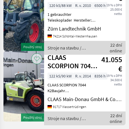
defekt
120 kS/88 kW
R. v. 2010
6500 h
19 % s DPH
25.000 €
netto
1 gebrauchter
Teleskoplader Hersteller:
Claas Modell: Scorpion
Zürn Landtechnik GmbH
7040 Varipower Baujahr:
74214 Schöntal-Westernhausen
2010 Betriebsstunden: 6360
h Seriennummer:
22 dní
Použitý stroj
Stroje na stavbu /
402030409
online
Claas
Erfassungsnummer: 4356
CLAAS
41.055
SCORPION 7044
€
K2
122 kS/90 kW
R. v. 2014
8356 h
19 % s DPH
34.500 €
netto
CLAAS SCORPION 7044
K2Baujahr
2014Betriebsstunden
CLAAS Main-Donau GmbH & Co. KG, Wassertrüdingen
8.656Steckdose Front, 4-
91717 Wassertrüdingen
poligSteckdose Heck, 7-
poligAnhängekupplung,
22 dní
Použitý stroj
Stroje na stavbu /
automatischSpiegel mit
online
Claas
HalterungLoad-Sensing m