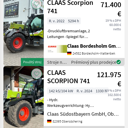
CLAAS Scorpion
71.400
741
€
R. v. 2022
5294 h
19 % s DPH
60.000 €
netto
-Druckluftbremsanlage, 2
Leitungen -Spiegel für
Anhängekupplung -3. + 4.
Claas Bordesholm GmbH
Zusatzsteuerkreis Front
(dw) inkl. Dauerfunktion -
24582 Bordesholm-Wattenbek
Zusatzsteuerkreis Heck - dw
Stroje na
Prémiový plus prodejce
Použitý stroj
+ ew inkl. Dau
stavbu /
CLAAS
121.975
Claas
SCORPION 741
€
142 kS/104 kW
R. v. 2024
1330 h
19 % s DPH
102.500 €
netto
- Hydr.
Werkzeugverrichtung- Hydr.
Anschluss Heck-
Claas Südostbayern GmbH, Obersöchering
HundegangFür weitere
82395 Obersöchering
Informationen sprechen Sie