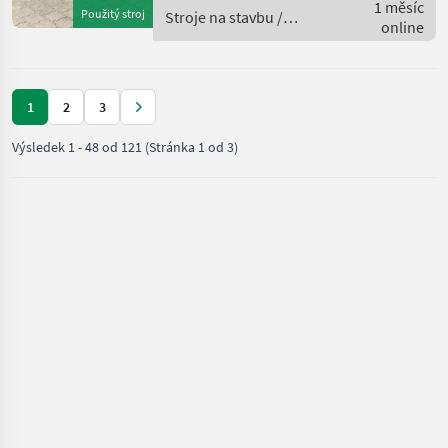
uns gerne an.Wir sprechen
1 měsíc
Použitý stroj
Stroje na stavbu /
Deutsch;We speak
online
Claas
English.Der Preis ist f
1
2
3
Výsledek
1
-
48
od
121
(Stránka 1 od 3)