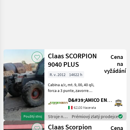
Claas SCORPION
Cena
9040 PLUS
na
vyžádání
R. v. 2012
14622 h
Cabina a/c, mt. 9, 00, 40 qli,
forca a 3 punte, zavorre
(motore rifatto con 3500
D&#39;AMICO ENGLES SRL
ore attualmente + ponte
anteriore Revisionato)
62100 Macerata
Stroje na stavbu
Stroje na
Prémiový zlatý prodejce
Použitý stroj
Teleskopové nakladače
stavbu /
Claas Scorpion
Cena
Claas