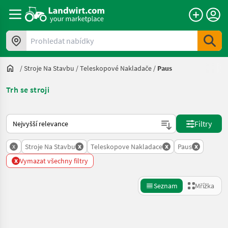
Prohledat nabídky
/
Stroje Na Stavbu
/
Teleskopové Nakladače
/
Paus
Trh se stroji
Takto se řadí nabídky na Landwirt.com
Filtry
x
x
x
x
Stroje Na Stavbu
Teleskopove Nakladace
Paus
x
Vymazat všechny filtry
Seznam
Mřížka