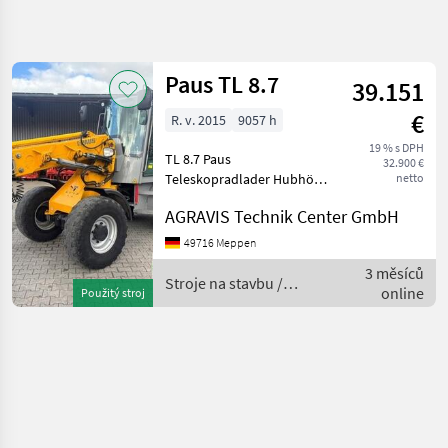
Zpřesnit
hledání
Paus TL 8.7
39.151
Kategorie
Země
Filtry
4
€
R. v. 2015
9057 h
Zobrazit
19 % s DPH
AKTUÁLNÍ
TL 8.7 Paus
Obnovit
1
32.900 €
CESTA
Teleskopradlader Hubhöhe
netto
výsledků
4, 08 m Knicklenkung AHK
stavebná
AGRAVIS Technik Center GmbH
technika
automatisch
Anhängerelektrik Motor
Stroje
49716 Meppen
Na
TD2.9 Deutz
3 měsíců
Stavbu
Unterfahrschutz Bereifung
Stroje na stavbu /
online
Použitý stroj
405/70 R20 Dunlop Allr
Teleskopove
Paus
Nakladace
Paus
VYBRAT
KATEGORII
Paus