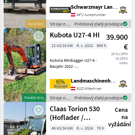
Kat 3
Schwarzmayr Landtechnik GmbH - Aurolzmünster
Unterlenkerfanghacken
verschiebbar von KAT 2 auf
4971 Aurolzmünster
KAT 3 - mit Gabel für
Stroje na
Prémiový zlatý prodejce
Nový stroj
Oberlenker Das Verkaufste
stavbu /
Kubota U27-4 HI
39.900
Sonstige
€
22 kS/16 kW
R. v. 2022
860 h
20 % s DPH
33.250 €
Kubota Minibagger U27-4 -
netto
Baujahr 2022 -
Einsatzgewicht 2, 7t -
Powertilt - hydr.
Landmaschinenhandel Ouschan Anton
Schnellwechsler -
9102 Mittertrixen
Böschungslöffel 100cm -
Zahnlöffel 70cm -
Stroje na
Prémiový zlatý prodejce
Použitý stroj
Schneidlöffel 4
stavbu /
Claas Torion 530
Cena
Kubota
(Hoflader /
na
vyžádání
Radlader)
46 kS/34 kW
R. v. 2024
70 h