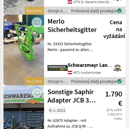
Teleskopausleger mit 40
4774 St. Marienkirchen/Schärding
km/h 2-Gang-Getriebe,
Stroje na
Prémiový zlatý prodejce
Nový stroj
Kubota 54, 6 kW (73 PS)
stavbu /
Merlo
Dieselm
Cena
Dieci
Sicherheitsgitter
na
vyžádání
Nr. 33333 Sicherheitsgitter
Merlo - passend zu allen
Merlo Modellen Das
Verkaufsteam der Fa.
Schwarzmayr Landtechnik GmbH - Aurolzmünster
Schwarzmayr zeigt Ihnen
das Gerät/Maschine gerne
4971 Aurolzmünster
und bittet um T
Stroje na
Prémiový zlatý prodejce
Nový stroj
stavbu /
Sonstige Saphir
1.790
Merlo
Adapter JCB 3-
€
Punkt
R. v. 2023
20 % s DPH
1.491,67 €
netto
Nr. 62873 Adapter - mit
Aufnahme zu JCB Q-fit - mit