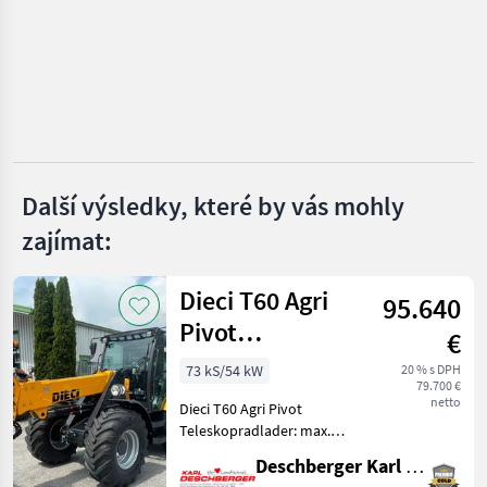
Manitou
JCB
Claas
Merlo
Další výsledky, které by vás mohly
zajímat:
Dieci
Zobrazit
Dieci T60 Agri
všech
95.640
33
Pivot
€
Teleskopradlader
MARKETPLACE
73 kS/54 kW
20 % s DPH
79.700 €
Nabídky
netto
Dieci T60 Agri Pivot
Marketplace
Inzeráty
prodejců
Teleskopradlader: max.
Hubhöhe: 4, 7 m; max.
Deschberger Karl Landtechnik GesmbH & Co KG
Tragkraft: 2.250 kg mit