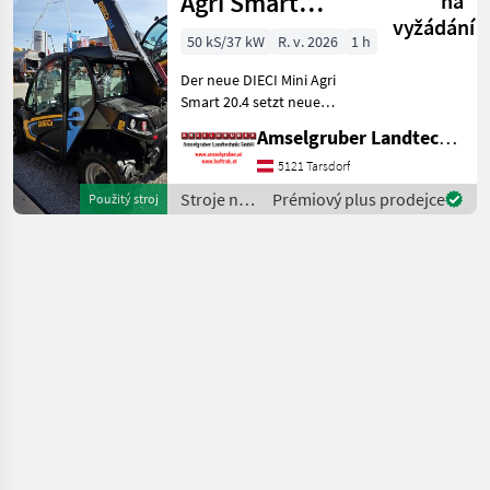
Agri Smart
na
vyžádání
ELEKTRO
50 kS/37 kW
R. v. 2026
1 h
Teleskoplader
Der neue DIECI Mini Agri
TOP
Smart 20.4 setzt neue
Maßstäbe auf dem Mini-
Amselgruber Landtechnik GmbH
Teleskopladermarkt. 100 %
Elektro! -Größte Kabine
5121 Tarsdorf
(Baugleich vom Modell 26.6
Stroje na
Prémiový plus prodejce
Použitý stroj
Mini Agri) -Echt
stavbu /
Dieci