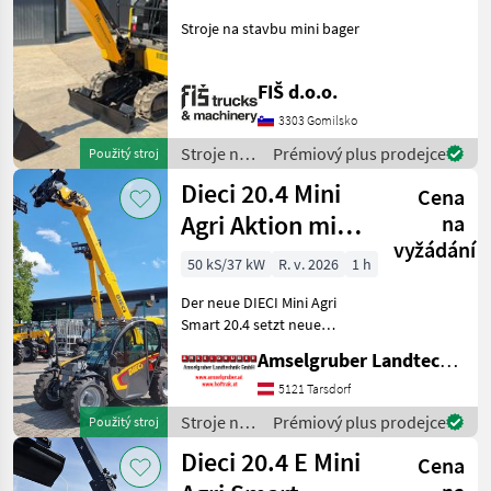
Stroje na stavbu mini bager
FIŠ d.o.o.
3303 Gomilsko
Stroje na
Prémiový plus prodejce
Použitý stroj
stavbu /
Dieci 20.4 Mini
Cena
JCB
Agri Aktion mit
na
vyžádání
Österreichpaket
50 kS/37 kW
R. v. 2026
1 h
Der neue DIECI Mini Agri
Smart 20.4 setzt neue
Maßstäbe auf dem Mini-
Amselgruber Landtechnik GmbH
Teleskopladermarkt. Stufe
5 Motor - -Größte Kabine
5121 Tarsdorf
(Baugleich vom Modell 26.6
Stroje na
Prémiový plus prodejce
Použitý stroj
Mini Agri) -50
stavbu /
Dieci 20.4 E Mini
Cena
Dieci