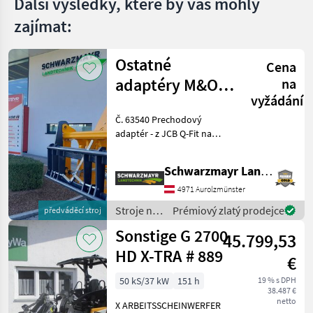
Další výsledky, které by vás mohly
zajímat:
Ostatné
Cena
adaptéry M&O
na
vyžádání
JCB Q –
Č. 63540 Prechodový
kompatibilné s
adaptér - z JCB Q-Fit na
EURO
upevnenie EURO - s
centrálnym aretovaním - s
Schwarzmayr Landtechnik GmbH - Aurolzmünster
nosnosťou 3, 0 t VFG –
použitý Predajný tím
4971 Aurolzmünster
spoločnosti Schwarzmayr v
Stroje na
Prémiový zlatý prodejce
předváděcí stroj
stavbu /
Sonstige G 2700
45.799,53
Sonstige
HD X-TRA # 889
€
50 kS/37 kW
151 h
19 % s DPH
38.487 €
netto
X ARBEITSSCHEINWERFER