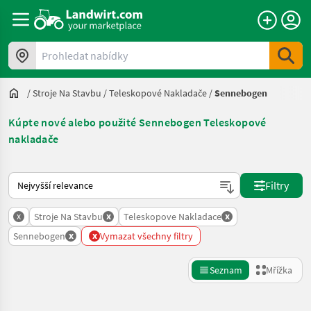
Prohledat nabídky
/
Stroje Na Stavbu
/
Teleskopové Nakladače
/
Sennebogen
Kúpte nové alebo použité Sennebogen Teleskopové
nakladače
Takto se řadí nabídky na Landwirt.com
Filtry
x
x
x
Stroje Na Stavbu
Teleskopove Nakladace
x
x
Sennebogen
Vymazat všechny filtry
Seznam
Mřížka