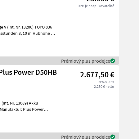
DPH je neaplikovateľné
10 m Hubhöhe /
Prémiový plus prodejce
Plus Power D50HB
2.677,50 €
19 % s DPH
2.250 € netto
. Nr. 13089) Akku
Manufaktur: Plus Power
55,
Prémiový plus prodejce