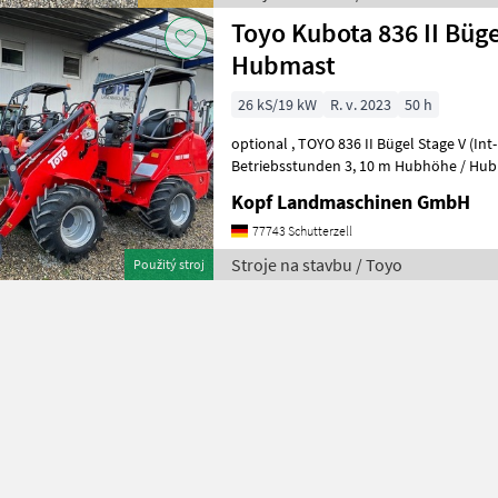
Toyo Kubota 836 II Büge
Hubmast
26 kS/19 kW
R. v. 2023
50 h
optional , TOYO 836 II Bügel Stage V (Int-Nr.: 12626) Bj 2023 ca 50
Betriebsstunden 3, 10 m Hubhöhe / Hubmast Allradantr
Kardanwelle hydrostatischer Antrieb
Kopf Landmaschinen GmbH
77743 Schutterzell
Stroje na stavbu / Toyo
Použitý stroj