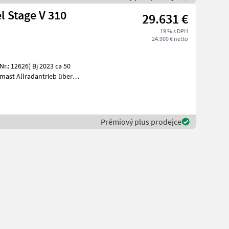
l Stage V 310
29.631 €
19 % s DPH
24.900 € netto
ieb über
Prémiový plus prodejce