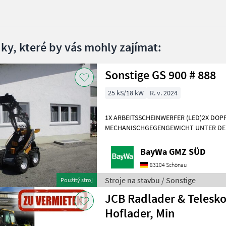
dky, které by vás mohly zajímat:
Sonstige GS 900 # 888
25 kS/18 kW
R. v. 2024
1X ARBEITSSCHEINWERFER (LED)2X DO
MECHANISCHGEGENGEWICHT UNTER DE
WERKZEUGAUFNAHMEMotor- Moderner 
Dreizylinderdieselmotor, Typ
BayWa GMZ SÜD
83104 Schönau
Stroje na stavbu / Sonstige
Použitý stroj
JCB Radlader & Telesko
Hoflader, Min