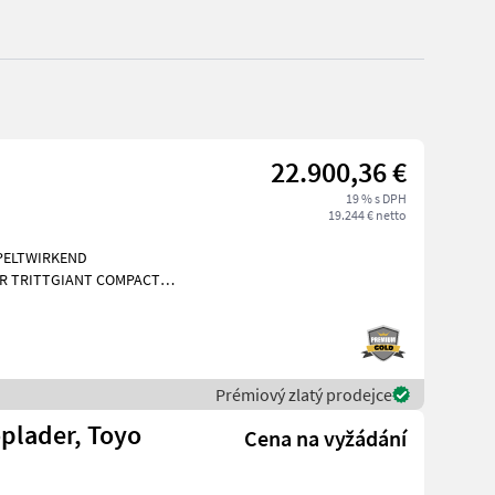
22.900,36 €
19 % s DPH
19.244 € netto
PPELTWIRKEND
R TRITTGIANT COMPACT
Kubota
Prémiový zlatý prodejce
plader, Toyo
Cena na vyžádání