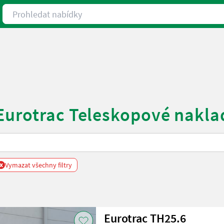
Prohledat nabídky
 Eurotrac Teleskopové nakla
x
Vymazat všechny filtry
Eurotrac TH25.6