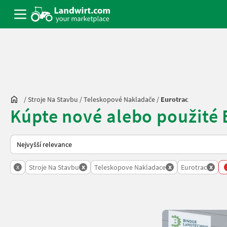
/
Stroje Na Stavbu
/
Teleskopové Nakladače
/
Eurotrac
Kúpte nové alebo použité
Takto se řadí nabídky na Landwirt.com
x
x
x
x
Stroje Na Stavbu
Teleskopove Nakladace
Eurotrac