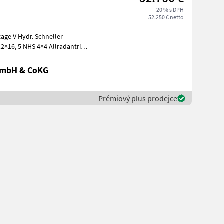
20 % s DPH
52.250 € netto
age V Hydr. Schneller
2×16, 5 NHS 4×4 Allradantrieb
GmbH & CoKG
Prémiový plus prodejce