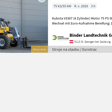
75 kS/55 kW
R. v. 2026
3 h
Kubota V3307 (4 Zylinder) Motor 75 PS St
Wechsel mit Euro-Aufnahme Bereifung: 1
und 4-Rad-Lenkung zusätzliche Hy
Binder Landtechnik 
5113 St. Georgen bei Salzburg
Stroje na stavbu / Eurotrac
Nový stroj