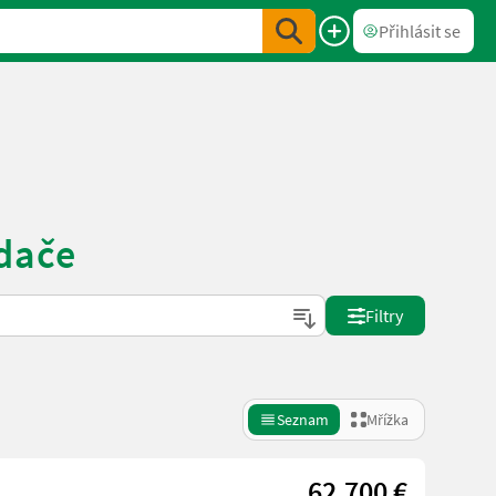
Přihlásit se
dače
Filtry
Seznam
Mřížka
62.700 €