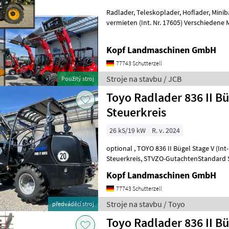
Radlader, Teleskoplader, Hoflader, Minibagger, Minidumper zu
vermieten (Int. Nr. 17605) Verschiedene Maschinen zu vermieten -
Minibagger - Hoflader (Toyo) - JCB Te
Kopf Landmaschinen GmbH
77743 Schutterzell
Stroje na stavbu / JCB
Použitý stroj
Toyo Radlader 836 II Bü
Steuerkreis
26 kS/19 kW
R. v. 2024
optional , TOYO 836 II Bügel Stage V (Int-Nr.: 14820) BLACK Edition, 4.
Steuerkreis, STVZO-GutachtenStandard Schaufel 110 cm und
Palettengabel Neumaschine 2024 3, 1
Kopf Landmaschinen GmbH
77743 Schutterzell
Stroje na stavbu / Toyo
předváděcí stroj
Toyo Radlader 836 II Bü