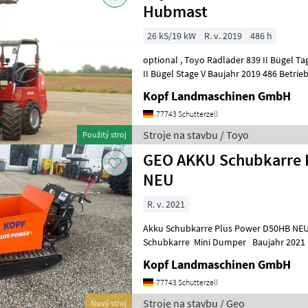
Hubmast
26 kS/19 kW
R. v. 2019
486 h
optional , Toyo Radlader 839 II Bügel Tage V (Int. Nr. 13206) TOYO 836
II Bügel Stage V Baujahr 2019 486 Betriebsstunden 3, 
Hubmast Allradantrieb übe
Kopf Landmaschinen GmbH
77743 Schutterzell
Stroje na stavbu / Toyo
Použitý stroj
GEO AKKU Schubkarre 
NEU
R. v. 2021
Akku Schubkarre Plus Power D50HB NEU (Int
Schubkarre Mini Dumper Baujahr 2021 
Modell: D50HB Engine: B+S Net weight: 2
Kopf Landmaschinen GmbH
77743 Schutterzell
Stroje na stavbu / Geo
Nový stroj