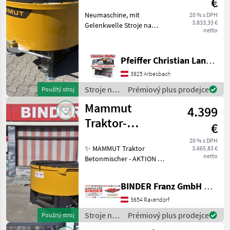
€
Neumaschine, mit
20 % s DPH
3.833,33 €
Gelenkwelle Stroje na
netto
stavbu Miešačka betónu
Pfeiffer Christian Landtechnik
3925 Arbesbach
Stroje na
Prémiový plus prodejce
Použitý stroj
stavbu /
Mammut
4.399
Mammut
Traktor-
€
Betonmischer
20 % s DPH
✨ MAMMUT Traktor
3.665,83 €
TM 150 lagernd
netto
Betonmischer - AKTION ✔️
Modell : Turbo Mix TM 150
NEU - lagernd ✔️ in
BINDER Franz GmbH & CoKG
serienmäßiger Ausführung
✔️ Serienmäßig wird der
3654 Raxendorf
TURBO MIX ✔️ mittels Tra
Stroje na
Prémiový plus prodejce
Použitý stroj
stavbu /