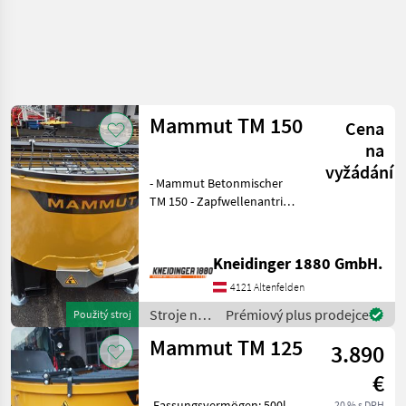
Mammut TM 150
Cena
na
vyžádání
- Mammut Betonmischer
TM 150 - Zapfwellenantrieb
- Schutzgitter -
Sackaufreißer -
schwenkbare
Kneidinger 1880 GmbH.
Auslaufrutsche -
4121 Altenfelden
verstellbare Stützfüße -
Trommeldurchmesser 1500
Stroje na
Prémiový plus prodejce
Použitý stroj
stavbu /
Mammut TM 125
3.890
Mammut
€
-Fassungsvermögen: 500l -
20 % s DPH