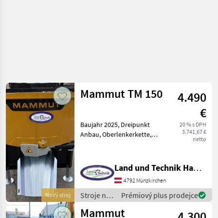
Mammut TM 150
4.490
€
Baujahr 2025, Dreipunkt
20 % s DPH
3.741,67 €
Anbau, Oberlenkerkette,
netto
Flanschöffnung für
Sandbefüllung, SILO FILL
oder QUICK FILL,
Land und Technik HandelsgesmbH
Schutzgitter klappbar,
4792 Münzkirchen
Traktorschutzblech,
Staplereinsch
Stroje na
Prémiový plus prodejce
Nový stroj
stavbu /
Mammut
4.300
Mammut