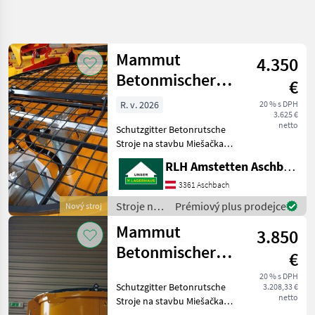
Zpřesnit
hledání
Mammut
4.350
Kategorie
Země
Filtry
4
Betonmischer
€
Turbo Mix TM
Zobrazit
R. v. 2026
20 % s DPH
AKTUÁLNÍ
Obnovit
29
3.625 €
150
CESTA
netto
výsledků
Schutzgitter Betonrutsche
stavebná
Stroje na stavbu Miešačka
technika
betónu
RLH Amstetten Aschbach
Stroje
Na
3361 Aschbach
Stavbu
Stroje na
Prémiový plus prodejce
Nový stroj
Miesacka
stavbu /
Betonu
Mammut
3.850
Mammut
Mammut
Betonmischer
€
Turbo Mix TM
VYBRAT
20 % s DPH
KATEGORII
Schutzgitter Betonrutsche
3.208,33 €
125
netto
Stroje na stavbu Miešačka
Mammut
betónu