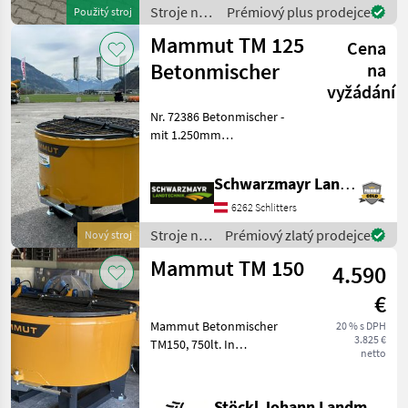
Stroje na
Prémiový plus prodejce
Použitý stroj
stavbu /
Mammut TM 125
Cena
Mammut
Betonmischer
na
vyžádání
Nr. 72386 Betonmischer -
mit 1.250mm
Durchmesseer - mit 500lt.
Nutzmenge - mit 3-
Schwarzmayr Landtechnik GmbH - Schlitters
Punktanbindung für
Oberlenker - mit
6262 Schlitters
Staplereinschub - mit
Stroje na
Prémiový zlatý prodejce
Nový stroj
Auflagebügel - mi
stavbu /
Mammut TM 150
4.590
Mammut
€
Mammut Betonmischer
20 % s DPH
3.825 €
TM150, 750lt. In
netto
serienmäßiger Ausführung
Stroje na stavbu Miešačka
betónu
Stöckl Johann Landmaschinen GesmbH & Co KG