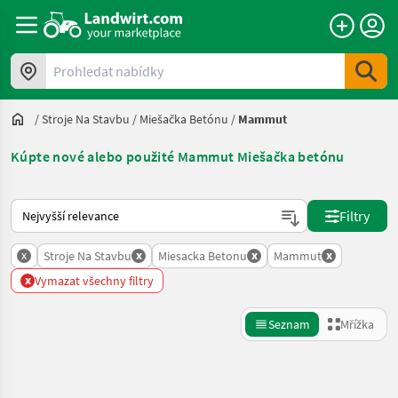
Prohledat nabídky
/
Stroje Na Stavbu
/
Miešačka Betónu
/
Mammut
Kúpte nové alebo použité Mammut Miešačka betónu
Takto se řadí nabídky na Landwirt.com
Filtry
x
x
x
x
Stroje Na Stavbu
Miesacka Betonu
Mammut
x
Vymazat všechny filtry
Seznam
Mřížka