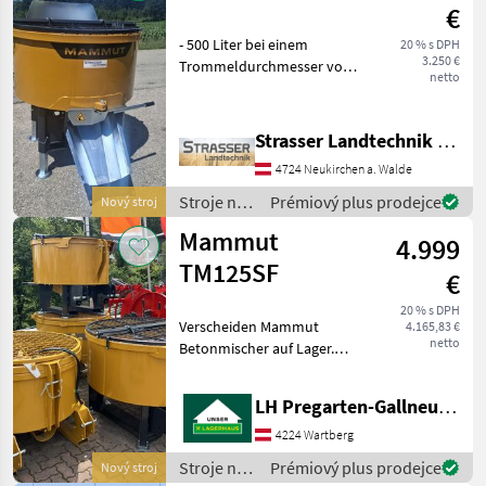
€
- 500 Liter bei einem
20 % s DPH
3.250 €
Trommeldurchmesser von
netto
1250mm - ca. 500kg -
höhenverstellbare
Stützfüße - 4 gefederte
Strasser Landtechnik GmbH
Rührarme - Schutzgitter mit
4724 Neukirchen a. Walde
Sackaufreißer - Traktors
Stroje na
Prémiový plus prodejce
Nový stroj
stavbu /
Mammut
4.999
Mammut
TM125SF
€
20 % s DPH
Verscheiden Mammut
4.165,83 €
netto
Betonmischer auf Lager.
Gelenkwelle gegen Aufpreis
erhältlich!
LH Pregarten-Gallneukirchen, Pregarten
Serienausstattung Modell
2025: Dreipunktaufnahme,
4224 Wartberg
Zapfwellenbetrieben,
Stroje na
Prémiový plus prodejce
Nový stroj
Schutzbl