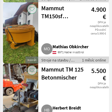
Miešačka betónu
Mammut
4.900
TM150sf
€
Zwangsmischer
DPH je
neaplikovateľné
Původní
TM150sf
cena 5.990 €
Mathias Obkircher
9971 Matrei in osttirol
Stroje na stavbu /
1 měsíc online
Inzerát
Miešačka betónu
Mammut TM 125
5.500
Betonmischer
€
DPH je
neaplikovateľné
Herbert Breidt