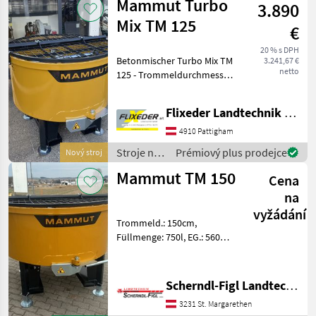
Mammut Turbo
3.890
Mammut
Mix TM 125
€
20 % s DPH
Betonmischer Turbo Mix TM
3.241,67 €
netto
125 - Trommeldurchmesser
1250 mm, 500 l Nutzmenge
geeignet für
Flixeder Landtechnik GmbH
Zapfwellenantrieb
einstufiges Getriebe,
4910 Pattigham
Übersetzung 7, 75:1
Stroje na
Prémiový plus prodejce
Nový stroj
Mischen und
stavbu /
Mammut TM 150
Cena
Mammut
na
vyžádání
Trommeld.: 150cm,
Füllmenge: 750l, EG.: 560kg,
Stapleraufnahme,
Stützfüße, Rutsche, GW,
Sandabfüllung Stroje na
Scherndl-Figl Landtechnik
stavbu Miešačka betónu
3231 St. Margarethen