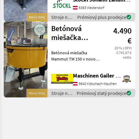
6363 Westendorf
Stroje na
Prémiový plus prodejce
Nový stroj
stavbu /
Betónová
4.490
Mammut
miešačka
€
Mammut TM
20 % s DPH
Betónová miešačka
3.741,67 €
150, nútená
netto
Mammut TM 150 v novom
miešačka, 750
dizajne * Objem nádrže 750
litrov * Priemer bubna cca
litrov
Maschinen Gailer GmbH
1500 mm * Hmotnosť cca
560 kg * Nastaviteľné
9640 Kötschach-Mauthen
oporné nohy * 4 odpružen
Stroje na
Prémiový zlatý prodejce
Nový stroj
stavbu /
Mammut