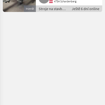
4784 Schardenberg
Stroje na stavbu /
Ještě 6 dní online
Inzerát
Miešačka betónu