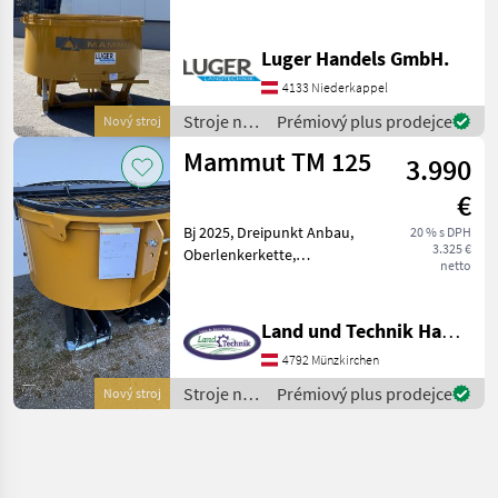
Trommeldurchmesser
1500mm -
Zapfwellenantrieb - 4
Luger Handels GmbH.
gefederte Rührarme -
4133 Niederkappel
Dreipunktanbau -
Schwenbare Auslaufrutsche
Stroje na
Prémiový plus prodejce
Nový stroj
- mechanischer
stavbu /
Mammut TM 125
3.990
Mammut
€
Bj 2025, Dreipunkt Anbau,
20 % s DPH
3.325 €
Oberlenkerkette,
netto
Flanschöffnung für
Sandbefüllung, SILO FILL
oder QUICK FILL,
Land und Technik HandelsgesmbH
Schutzgitter klappbar,
4792 Münzkirchen
Traktorschutzblech,
Staplereinschub, s
Stroje na
Prémiový plus prodejce
Nový stroj
stavbu /
Mammut