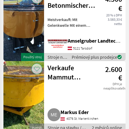
Betonmischer
€
Turbo Mix TM
20 % s DPH
Meistverkauft: Mit
3.583,33 €
125
netto
Gelenkwelle Mit einem
Beton-Nutzvolumen von
500 Liter und einem
Amselgruber Landtechnik GmbH
Trommeldurchmesser von
1.250 mm gehört der TM
5121 Tarsdorf
125 zu den meistverkauften
Stroje na
Prémiový plus prodejce
Použitý stroj
Zwangs
stavbu /
Verkaufe
2.600
Mammut
Mammut
€
Betonmischer
DPH je
neaplikovateľné
Markus Eder
4076 St. Marienkirchen
Stroje na stavbu /
2 měsíců online
Inzerát