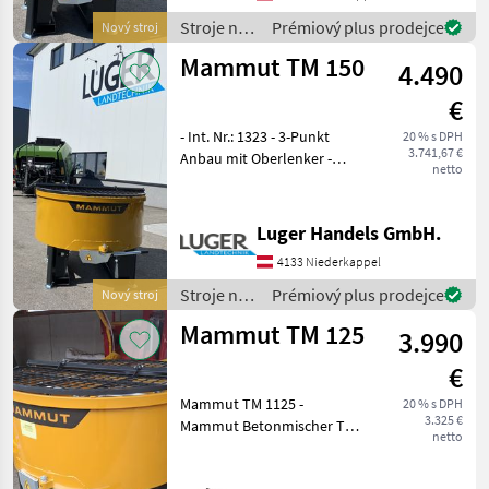
Sackaufreiser -
Staplereinschub -
Stroje na
Prémiový plus prodejce
Nový stroj
stavbu /
Mammut TM 150
4.490
Mammut
€
- Int. Nr.: 1323 - 3-Punkt
20 % s DPH
3.741,67 €
Anbau mit Oberlenker -
netto
Flanschöffnung für
Sandsackbefüllung -
Schutzgitter -
Luger Handels GmbH.
Traktorschutzblech -
4133 Niederkappel
Sackaufreiser -
Staplereinschub
Stroje na
Prémiový plus prodejce
Nový stroj
stavbu /
Mammut TM 125
3.990
Mammut
€
Mammut TM 1125 -
20 % s DPH
3.325 €
Mammut Betonmischer TM
netto
125 -Neues Modell! -
Dreipunktanbau -Stapler