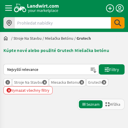
Prohledat nabídky
/
Stroje Na Stavbu
/
Miešačka Betónu
/
Grutech
Kúpte nové alebo použité Grutech Miešačka betónu
Takto se řadí nabídky na Landwirt.com
Filtry
x
x
x
x
Stroje Na Stavbu
Miesacka Betonu
Grutech
x
Vymazat všechny filtry
Seznam
Mřížka