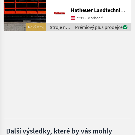
Betonherstellung auf der
Hatheuer Landtechnik GmbH & Co.KG.
Mammut
Baustelle ermöglicht. Es
ermöglicht den Bau von
5233 Pischelsdorf
Zementbettungen, trock
Stockmann
Stroje na
Prémiový plus prodejce
Nový stroj
stavbu /
Fliegl
Grutech
Iveco
SAT
Zobrazit
všech
14
MARKETPLACE
Nabídky
Marketplace
Inzeráty
prodejců
Další výsledky, které by vás mohly