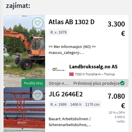
zajímat:
Atlas AB 1302 D
3.300
€
R. v. 1979
== Mer informasjon (NO) ==
mascus_category:
excavators Please provide
reference number upon
Landbrukssalg.no AS
request: 9504 See
7080 H Trondheim – Tromsø
en.landbrukssalg.no/9504
for more images Specificati
Stroje na
Prémiový plus prodejce
Použitý stroj
stavbu /
JLG 2646E2
7.080
Atlas
€
R. v. 1999
1406 h
1170 cm
20 % s DPH
5.900 €
Bauart: Arbeitsbühnen /
netto
Scherenarbeitsbühne,
Tragkraft: 340kg, Hubhöhe: