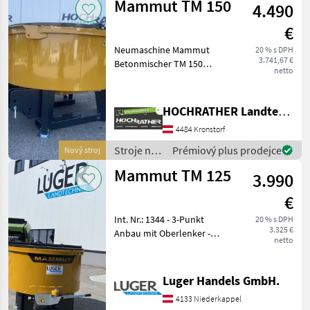
Mammut TM 150
4.490
Mammut
€
Neumaschine Mammut
20 % s DPH
3.741,67 €
Betonmischer TM 150
netto
(neues Modell - Standort
Aschbach) Ausstattung: -
großer Durchmesser vom
HOCHRATHER Landtechnik GmbH
Standrohr - Rührarme -
4484 Kronstorf
Federzinken aus einem Stü
Stroje na
Prémiový plus prodejce
Nový stroj
stavbu /
Mammut TM 125
3.990
Mammut
€
Int. Nr.: 1344 - 3-Punkt
20 % s DPH
3.325 €
Anbau mit Oberlenker -
netto
Flanschöffnung für
Sandsackbefüllung -
Schutzgitter -
Luger Handels GmbH.
Traktorschutzblech -
4133 Niederkappel
Sackaufreiser -