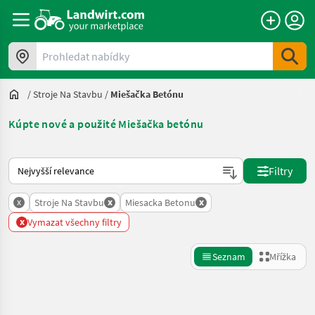
Prohledat nabídky
/
Stroje Na Stavbu
/
Miešačka Betónu
Kúpte nové a použité Miešačka betónu
Takto se řadí nabídky na Landwirt.com
Filtry
x
x
x
Stroje Na Stavbu
Miesacka Betonu
x
Vymazat všechny filtry
Seznam
Mřížka