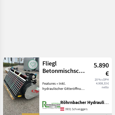
Sonstige
Fliegl
5.890
Betonmischschaufel
€
350L
20 % s DPH
Features » Inkl.
4.908,33 €
netto
hydraulischer Gitteröffnung
» Feuerverzinkte Befüll
Öffnung mit gezahnten
Röhrnbacher Hydraulik, KFZ, Land- & Baumaschinen Handel
Flachstahl zum leichten
öffnen von Zementsäcken »
3931 Schweiggers
Hochverschleißfeste