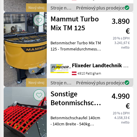
65 mm Mischerwelle aus
Stroje na
Prémiový plus prodejce
Nový stroj
C45 Volls
stavbu /
Mammut Turbo
3.890
Bullforce
Mix TM 125
€
20 % s DPH
Betonmischer Turbo Mix TM
3.241,67 €
netto
125 - Trommeldurchmesser
1250 mm, 500 l Nutzmenge
geeignet für
Flixeder Landtechnik GmbH
Zapfwellenantrieb
einstufiges Getriebe,
4910 Pattigham
Übersetzung 7, 75:1
Stroje na
Prémiový plus prodejce
Nový stroj
Mischen und
stavbu /
Sonstige
4.990
Mammut
Betonmischschaufel
€
1,40 oder 1,60m
20 % s DPH
Betonmischschaufel 140cm
4.158,33 €
netto
- 140cm Breite - 540kg
Gewicht - 576l max.
Volumen auch mit 160cm