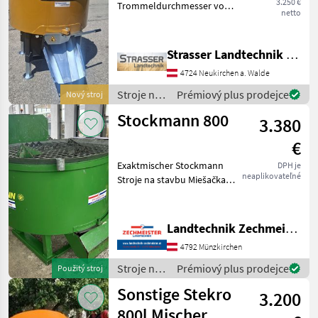
3.250 €
Trommeldurchmesser von
netto
1250mm - ca. 500kg -
höhenverstellbare
Stützfüße - 4 gefederte
Strasser Landtechnik GmbH
Rührarme - Schutzgitter mit
4724 Neukirchen a. Walde
Sackaufreißer - Traktors
Stroje na
Prémiový plus prodejce
Nový stroj
stavbu /
Stockmann 800
3.380
Mammut
€
Exaktmischer Stockmann
DPH je
neaplikovateľné
Stroje na stavbu Miešačka
betónu
Landtechnik Zechmeister GmbH & Co KG
4792 Münzkirchen
Stroje na
Prémiový plus prodejce
Použitý stroj
stavbu /
Sonstige Stekro
3.200
Stockmann
800l Mischer