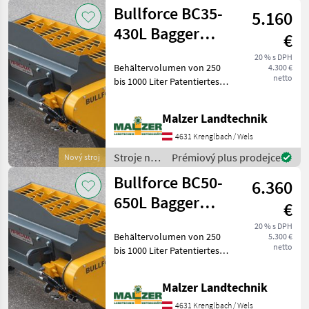
stavbu /
Bullforce BC35-
5.160
Sonstige
430L Bagger
€
Teleskoplader
20 % s DPH
Behältervolumen von 250
4.300 €
Hoflader
netto
bis 1000 Liter Patentiertes
Kreuzmischsystem ALLE
VERSCHLEISSTEILE AUS
Malzer Landtechnik
HARDOX
Mischerschneckenringe 15 x
4631 Krenglbach / Wels
65 mm Mischerwelle aus
Stroje na
Prémiový plus prodejce
Nový stroj
C45 Volls
stavbu /
Bullforce BC50-
6.360
Bullforce
650L Bagger
€
Teleskoplader
20 % s DPH
Behältervolumen von 250
5.300 €
Hoflader
netto
bis 1000 Liter Patentiertes
Kreuzmischsystem ALLE
VERSCHLEISSTEILE AUS
Malzer Landtechnik
HARDOX
Mischerschneckenringe 15 x
4631 Krenglbach / Wels