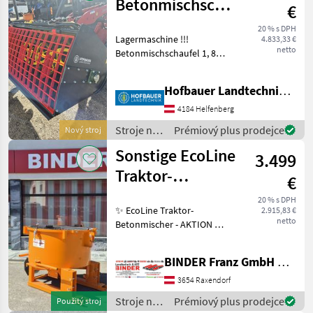
Betonmischschaufel
€
1,8 Meter Euro
20 % s DPH
Lagermaschine !!!
4.833,33 €
netto
Betonmischschaufel 1, 8
Meter mit Euro Aufnahme
Stroje na stavbu Miešačka
Hofbauer Landtechnik GmbH
betónu
4184 Helfenberg
Stroje na
Prémiový plus prodejce
Nový stroj
stavbu /
Sonstige EcoLine
3.499
Sonstige
Traktor-
€
Betonmischer
20 % s DPH
✨ EcoLine Traktor-
2.915,83 €
TBM 800
netto
Betonmischer - AKTION ✔️
Modell : TBM 800 ✔️ in
serienmäßiger Ausführung
BINDER Franz GmbH & CoKG
✔️ Antrieb - über die
Traktorzapfwelle ✔️ mit
3654 Raxendorf
Gelenkwelle (nicht im
Stroje na
Prémiový plus prodejce
Použitý stroj