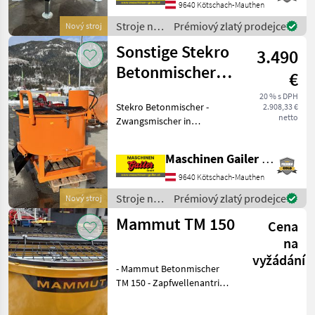
560 kg * Nastaviteľné
9640 Kötschach-Mauthen
oporné nohy * 4 odpružen
Stroje na
Prémiový zlatý prodejce
Nový stroj
stavbu /
Sonstige Stekro
3.490
Mammut
Betonmischer
€
800Liter
20 % s DPH
Stekro Betonmischer -
2.908,33 €
Kombiantrieb
netto
Zwangsmischer in
serienmäßiger Ausführung.
* 800 Liter Behälter mit
Maschinen Gailer GmbH
125cm Innendurchmesser *
Kombiantrieb mittels
9640 Kötschach-Mauthen
Zapfwelle oder Hydraulikm
Stroje na
Prémiový zlatý prodejce
Nový stroj
stavbu /
Mammut TM 150
Cena
Sonstige
na
vyžádání
- Mammut Betonmischer
TM 150 - Zapfwellenantrieb
- Schutzgitter -
Sackaufreißer -