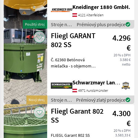
schwenkbare
Kneidinger 1880 GmbH.
Auslaufrutsche -
4121 Altenfelden
verstellbare Stützfüße -
Trommeldurchmesser 1500
Stroje na
Prémiový plus prodejce
Použitý stroj
stavbu /
Fliegl GARANT
4.296
Mammut
802 SS
€
20 % s DPH
Č. 62360 Betónová
3.580 €
netto
miešačka - s objemom
miešacej nádoby 800 l - s
úchytom pre
Schwarzmayr Landtechnik GmbH - Aurolzmünster
vysokozdvižný vozík:
rozmery úchytov: 152 mm x
4971 Aurolzmünster
72 mm - s 3-lopatkovými
Stroje na
Prémiový zlatý prodejce
Nový stroj
miešacími lopa
stavbu /
Fliegl Garant 802
4.300
Fliegl
SS
€
20 % s DPH
FLIEGL Garant 802 SS
3.583,33 €