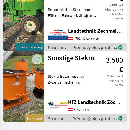
1000 ESK
s DPH od
Betonmischer Stockmann
obchodníka
6.371,68 €
ESK mit Fahrwerk Stroje na
netto
stavbu Miešačka betónu
Landtechnik Zechmeister GmbH & Co KG
4792 Münzkirchen
Stroje na
Prémiový plus prodejce
předváděcí stroj
stavbu /
Sonstige Stekro
3.500
Stockmann
€
Stekro Betonmischer -
20 % s DPH
2.916,67 €
Zwangsmischer in
netto
serienmäßiger Ausführung.
1200 Liter Behälter mit
150cm Innendurchmesser 3
KFZ Landtechnik Zöchbauer GmbH
Punktanbau
3242 Texing
Stapleraufnahme Auslauf
Stroje na
Prémiový plus prodejce
Nový stroj
stavbu /