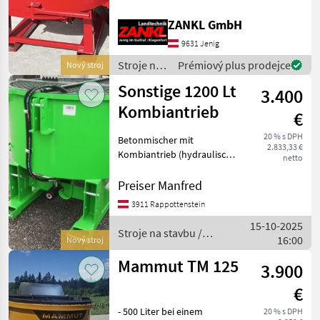
9631 Jenig 7 - Nový stroj -
Objem 800 litrov - Pohon
ZANKL GmbH
cez vývodový hriadeľ -
Veľká prevodovka -
9631 Jenig
Ochranná mriežka
Stroje na
Prémiový plus prodejce
Nový stroj
stavbu /
Sonstige 1200 Lt
3.400
Sonstige
Kombiantrieb
€
20 % s DPH
Betonmischer mit
2.833,33 €
Kombiantrieb (hydraulisch
netto
und Zapfwelle) mit zwei
Auslässen und Rutsche.
Preiser Manfred
Wasserzulauf mit
3911 Rappottenstein
Wasserzähler, Schutzbügel
15-10-2025
und Prallblech. Dreipunkt
Stroje na stavbu /
16:00
und S
Nový stroj
Sonstige
Mammut TM 125
3.900
€
- 500 Liter bei einem
20 % s DPH