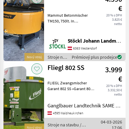
€
Mammut Betonmischer
20 % s DPH
3.825 €
TM150, 750lt. In
netto
serienmäßiger Ausführung
Stroje na stavbu Miešačka
betónu
Stöckl Johann Landmaschinen GesmbH & Co KG
6363 Westendorf
Stroje na
Prémiový plus prodejce
Nový stroj
stavbu /
Fliegl 802 SS
3.999
Mammut
€
FLIEGL Zwangsmischer
20 % s DPH
Garant 802 SS »Garant 802
3.332,50 €
SS« » Leistung: ca. 12 m3/h »
netto
Kraftbedarf: min. 80 PS »
Ganglbauer Landtechnik SAME Massey Ferguson, Pöttinger
Einfülldurchmesser: 1500
mm » Volumen: 800 l »
4595 Waldneukirchen
Eigeng
04-03-2026
Stroje na stavbu /
17:06
Nový stroj