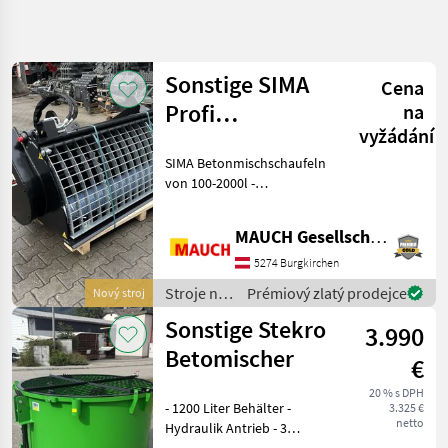
Zpřesnit
hledání
Sonstige SIMA
Cena
Kategorie
Země
Filtry
3
Profi
na
vyžádání
Betonmischschaufel
Zobrazit
AKTUÁLNÍ
SIMA Betonmischschaufeln
Obnovit
166
CESTA
von 100-2000l -
výsledků
stavebná
Mischerschneckenringe aus
technika
verschleißfestem Hardox
MAUCH Gesellschaft m.b.H. & Co.KG
Stroje
500 stärke 12mm; -
Na
Mischerwelle aus C45
5274 Burgkirchen
Stavbu
Vollstahl; Durchmesser
Stroje na
Prémiový zlatý prodejce
Nový stroj
Miesacka
60mm;
stavbu /
Betonu
Sonstige Stekro
3.990
Sonstige
Betomischer
VYBRAT
€
KATEGORII
20 % s DPH
- 1200 Liter Behälter -
Sonstige
80
3.325 €
netto
Hydraulik Antrieb - 3
Punktanbau -