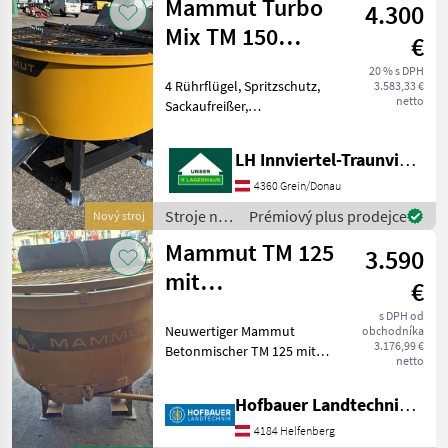
Mammut Turbo
4.300
Sonstige
Mix TM 150
€
(neues Modell)
20 % s DPH
4 Rührflügel, Spritzschutz,
3.583,33 €
netto
Sackaufreißer,
Auslaufrutsche, > Ebenfalls
erhältlich und auf Lager:
LH Innviertel-Traunviertel-Urfahr
Turbo Mix TM 125 SF
Selbstbefüller € 5.660, - inkl.
4360 Grein/Donau
Mwst., Turbo
Stroje na
Prémiový plus prodejce
Nový stroj
stavbu /
Mammut TM 125
3.590
Mammut
mit
€
Hydraulikantrieb
s DPH od
Neuwertiger Mammut
obchodníka
3.176,99 €
Betonmischer TM 125 mit
netto
Hydraulik-Motor-Antrieb ,
Staplergabel-und-
Hofbauer Landtechnik GmbH
Dreipunkt-Aufnahme ,
Schwenkrutsche mit
4184 Helfenberg