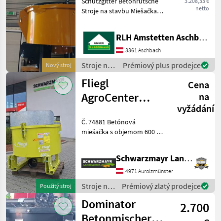
Schutzgitter Betonrutsche
3.208,33 €
125
netto
Stroje na stavbu Miešačka
betónu
RLH Amstetten Aschbach
3361 Aschbach
Stroje na
Prémiový plus prodejce
Nový stroj
stavbu /
Fliegl
Cena
Mammut
AgroCenter
na
vyžádání
Favorite 600 l.
Č. 74881 Betónová
Betónová
miešačka s objemom 600 l -
miešačka
s priemerom plniaceho
otvoru: 1300 mm - so 4
Schwarzmayr Landtechnik GmbH - Aurolzmünster
odpruženými 3-
lopatkovými miešacími
4971 Aurolzmünster
lopatkami - s výpustným
Stroje na
Prémiový zlatý prodejce
Použitý stroj
uzáverom vza
stavbu /
Dominator
2.700
Fliegl
Betonmischer