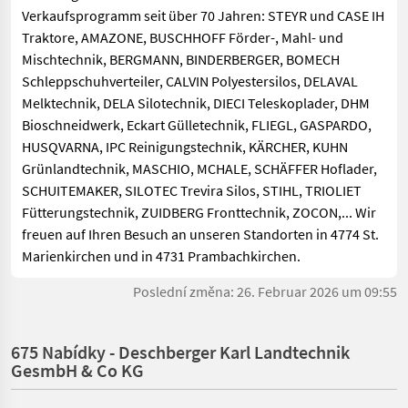
Verkaufsprogramm seit über 70 Jahren: STEYR und CASE IH
Traktore, AMAZONE, BUSCHHOFF Förder-, Mahl- und
Mischtechnik, BERGMANN, BINDERBERGER, BOMECH
Schleppschuhverteiler, CALVIN Polyestersilos, DELAVAL
Melktechnik, DELA Silotechnik, DIECI Teleskoplader, DHM
Bioschneidwerk, Eckart Gülletechnik, FLIEGL, GASPARDO,
HUSQVARNA, IPC Reinigungstechnik, KÄRCHER, KUHN
Grünlandtechnik, MASCHIO, MCHALE, SCHÄFFER Hoflader,
SCHUITEMAKER, SILOTEC Trevira Silos, STIHL, TRIOLIET
Fütterungstechnik, ZUIDBERG Fronttechnik, ZOCON,... Wir
freuen auf Ihren Besuch an unseren Standorten in 4774 St.
Marienkirchen und in 4731 Prambachkirchen.
Poslední změna: 26. Februar 2026 um 09:55
675 Nabídky - Deschberger Karl Landtechnik
GesmbH & Co KG