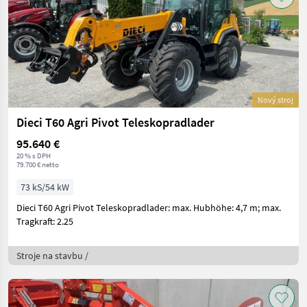
Nový stroj
Dieci T60 Agri Pivot Teleskopradlader
95.640 €
20 % s DPH
79.700 € netto
73 kS/54 kW
Dieci T60 Agri Pivot Teleskopradlader: max. Hubhöhe: 4,7 m; max.
Tragkraft: 2.25
Stroje na stavbu /