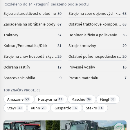
Rozděleno do 14 kategorií · seřazeno podle počtu
Sejba a starostlivosť o plodinu
80
Stroje na zber objemových krmív
68
Zariadenia na obrábanie pôdy
67
Ostatné traktorové komponenty
63
Traktory
57
Doplnenie živin a polievanie
56
Koleso /Pneumatika/Disk
31
Stroje krmoviny
29
Stroje na chov hospodárskych zvierat
29
Ostatné poľnohospodárske silové stroje
20
Ochrana rastlín
17
Privesné vozíky
16
Spracovanie obilia
9
Presun materiálu
7
TOP ZNAČKY PRODEJCE
Amazone
Husqvarna
Maschio
Fliegl
53
47
39
33
Steyr
Kuhn
Gaspardo
Stekro
30
26
16
14