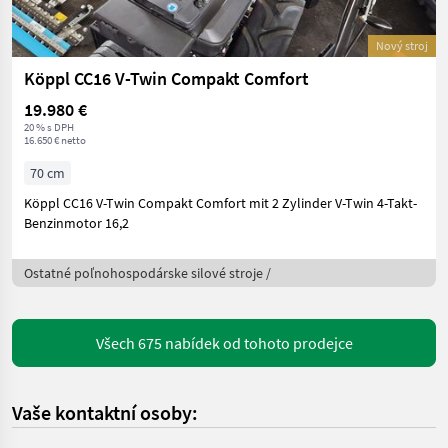
Nový stroj
Köppl CC16 V-Twin Compakt Comfort
19.980 €
20 % s DPH
16.650 € netto
70 cm
Köppl CC16 V-Twin Compakt Comfort mit 2 Zylinder V-Twin 4-Takt-
Benzinmotor 16,2
Ostatné poľnohospodárske silové stroje /
Všech 675 nabídek od tohoto prodejce
Vaše kontaktní osoby: