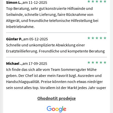
Simon L.
,am 11-12-2025
Top Beratung, sehr gut konstruierte Hilfswinde und
Seilwinde, schnelle Lieferung, faire Rücknahme von
Altgerät, und freundliche telefonische Hilfestellung bei
Inbetriebnahme.
Günter P.
,am 05-12-2025
Schnelle und unkomplizierte Abwicklung einer
Ersatzteillieferung. Freundliche und kompetente Beratung
Michael .
,am 17-09-2025
Ich finde das sich alle vom Team Sommersguter Mühe
geben. Der Chef ist aber mein Favorit bzgl. Ausreden und
Handschlagqualität. Preise könnten noch etwas niedriger
sein sonst alles top. Vorallem ist der Markt jedes Jahr super
gemacht mit den Maschinenvorführungen. Cool wäre noch
Ohodnotit prodejce
wenns die Wiese hinten zulässt das man die ausgestellten
Traktoren testen könnte beim Markt