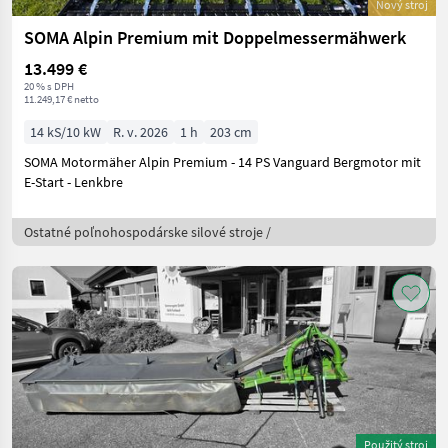
Nový stroj
SOMA Alpin Premium mit Doppelmessermähwerk
13.499 €
20 % s DPH
11.249,17 € netto
14 kS/10 kW
R. v. 2026
1 h
203 cm
SOMA Motormäher Alpin Premium - 14 PS Vanguard Bergmotor mit
E-Start - Lenkbre
Ostatné poľnohospodárske silové stroje /
Použitý stroj