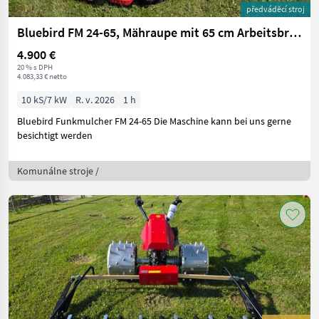
předváděcí stroj
Bluebird FM 24-65, Mähraupe mit 65 cm Arbeitsbreite
4.900 €
20 % s DPH
4.083,33 € netto
10 kS/7 kW
R. v. 2026
1 h
Bluebird Funkmulcher FM 24-65 Die Maschine kann bei uns gerne
besichtigt werden
Komunálne stroje /