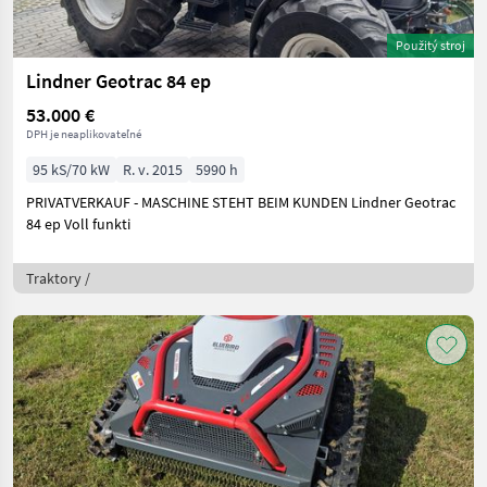
Použitý stroj
Lindner Geotrac 84 ep
53.000 €
DPH je neaplikovateľné
95 kS/70 kW
R. v. 2015
5990 h
PRIVATVERKAUF - MASCHINE STEHT BEIM KUNDEN Lindner Geotrac
84 ep Voll funkti
Traktory /