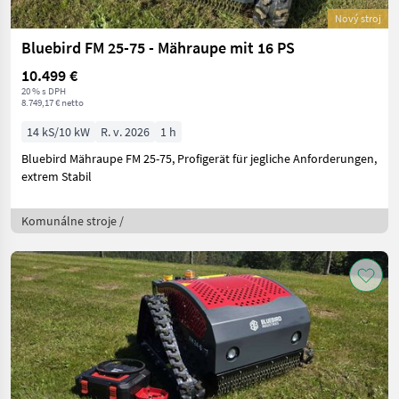
Nový stroj
Bluebird FM 25-75 - Mähraupe mit 16 PS
10.499 €
20 % s DPH
8.749,17 € netto
14 kS/10 kW
R. v. 2026
1 h
Bluebird Mähraupe FM 25-75, Profigerät für jegliche Anforderungen,
extrem Stabil
Komunálne stroje /