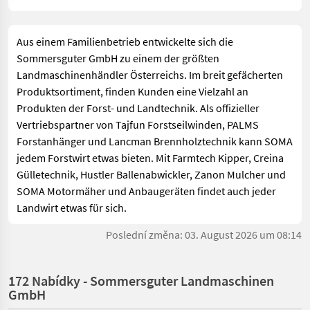
Elmar H.
,am 02-08-2025
Sehr gut sortierter und freundlicher
Aus einem Familienbetrieb entwickelte sich die
Landmaschinenhändler! Haben am Wochenende mal
Sommersguter GmbH zu einem der größten
vorbei geschaut und es wurde sich sogar außerhalb der
Landmaschinenhändler Österreichs. Im breit gefächerten
Geschäftszeiten für ein Gespräch Zeit genommen
Produktsortiment, finden Kunden eine Vielzahl an
Produkten der Forst- und Landtechnik. Als offizieller
Vertriebspartner von Tajfun Forstseilwinden, PALMS
Forstanhänger und Lancman Brennholztechnik kann SOMA
jedem Forstwirt etwas bieten. Mit Farmtech Kipper, Creina
Gülletechnik, Hustler Ballenabwickler, Zanon Mulcher und
SOMA Motormäher und Anbaugeräten findet auch jeder
Landwirt etwas für sich.
Poslední změna: 03. August 2026 um 08:14
172 Nabídky - Sommersguter Landmaschinen
GmbH