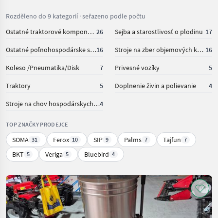
Rozděleno do 9 kategorií · seřazeno podle počtu
Ostatné traktorové komponenty
26
Sejba a starostlivosť o plodinu
17
Ostatné poľnohospodárske silové stroje
16
Stroje na zber objemových krmív
16
Koleso /Pneumatika/Disk
7
Privesné vozíky
5
Traktory
5
Doplnenie živin a polievanie
4
Stroje na chov hospodárskych zvierat
4
TOP ZNAČKY PRODEJCE
SOMA
Ferox
SIP
Palms
Tajfun
31
10
9
7
7
BKT
Veriga
Bluebird
5
5
4