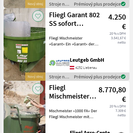
Seitenwandabstreifer +
Stroje na
Prémiový plus prodejce
Nový stroj
Auslaufruts
stavbu /
Fliegl Garant 802
4.250
Fliegl
SS sofort
€
verfügbar
20 % s DPH
Fliegl Mischmeister
3.541,67 €
netto
»Garant« Ein »Garant« der
seinen Namen in all den
Aufgabenbereichen gerecht
Leutgeb GmbH
wird. Überzeugen Sie sich
selbst durch höchste
4252 Liebenau
Qualität und einer st
Stroje na
Prémiový plus prodejce
Nový stroj
stavbu /
Fliegl
8.770,80
Fliegl
Mischmeister
€
»1000 FA« 1000 l
20 % s DPH
Mischmeister »1000 FA« Der
7.309 €
/ Füllautomatik
netto
Fliegl Mischmeister mit
Europapatent ist zum
Mischen von Beton, Estrich,
Fliegl Agro-Center GmbH