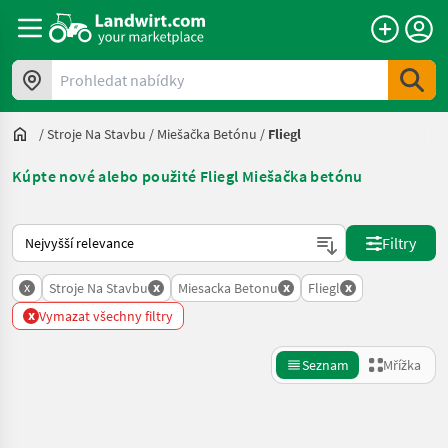
Prohledat nabídky
/
Stroje Na Stavbu
/
Miešačka Betónu
/
Fliegl
Kúpte nové alebo použité Fliegl Miešačka betónu
Takto se řadí nabídky na Landwirt.com
Filtry
x
x
x
x
Stroje Na Stavbu
Miesacka Betonu
Fliegl
x
Vymazat všechny filtry
Seznam
Mřížka