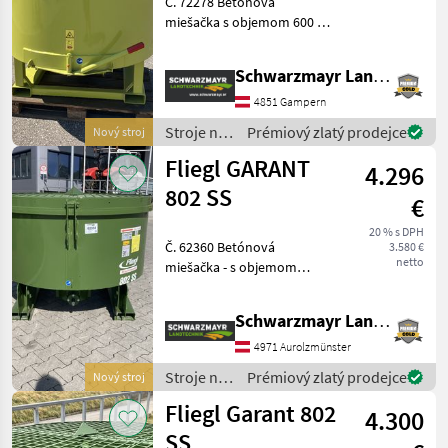
Č. 72278 Betónová
miešačka s objemom 600 l -
MARKETPLACE
s priemerom plniaceho
Nabídky
otvoru: 1300 mm - so 4
Marketplace
Inzeráty
Schwarzmayr Landtechnik GmbH - Gampern
prodejců
odpruženými trojlistovými
miešacími lopatkami - s
4851 Gampern
výpustným uzáverom vzad
Stroje na
Prémiový zlatý prodejce
Nový stroj
stavbu /
Fliegl GARANT
4.296
Fliegl
802 SS
€
20 % s DPH
Č. 62360 Betónová
3.580 €
netto
miešačka - s objemom
miešacej nádoby 800 l - s
úchytom pre
Schwarzmayr Landtechnik GmbH - Aurolzmünster
vysokozdvižný vozík:
rozmery úchytov: 152 mm x
4971 Aurolzmünster
72 mm - s 3-lopatkovými
Stroje na
Prémiový zlatý prodejce
Nový stroj
miešacími lopa
stavbu /
Fliegl Garant 802
4.300
Fliegl
SS