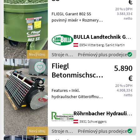
€
20 % s DPH
FLIEGL Garant 802 SS
3.583,33 €
netto
povinný mixér + Rozmery
koncovky pre
vysokozdvižný vozík: 152
BULLA Landtechnik GmbH
mm x 72 mm + 3 lopatkové
miešacie pružiny
8954 Mitterberg /Sankt Martin
nastaviteľné v uhle +
Stroje na
Prémiový plus prodejce
Nový stroj
Škrabka na bočn
stavbu /
Fliegl
5.890
Fliegl
Betonmischschaufel
€
350L
20 % s DPH
Features » Inkl.
4.908,33 €
netto
hydraulischer Gitteröffnung
» Feuerverzinkte Befüll
Öffnung mit gezahnten
Röhrnbacher Hydraulik, KFZ, Land- & Baumaschinen Handel
Flachstahl zum leichten
öffnen von Zementsäcken »
3931 Schweiggers
Hochverschleißfeste
Stroje na
Prémiový plus prodejce
Nový stroj
stavbu /