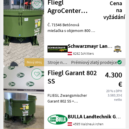
Fliegl
Cena
Fliegl
AgroCenter
na
vyžádání
Favorite 800 l
Č. 71546 Betónová
miešačka s objemom 800 l -
s priemerom plniaceho
otvoru: 1 580 mm - so 4
Schwarzmayr Landtechnik GmbH - Schlitters
odpruženými 3-
lopatkovými miešacími
6262 Schlitters
lopatkami - s výpustným
Stroje na
Prémiový zlatý prodejce
Nový stroj
uzáverom vzad
stavbu /
Fliegl Garant 802
4.300
Fliegl
SS
€
20 % s DPH
FLIEGL Zwangsmischer
3.583,33 €
netto
Garant 802 SS +
Stapleraufnahme
Laschenmaße: 152 mm x 72
BULLA Landtechnik GmbH
mm + 3-Blatt Mischfedern
im Winkel verstellbar +
4595 Waldneukirchen