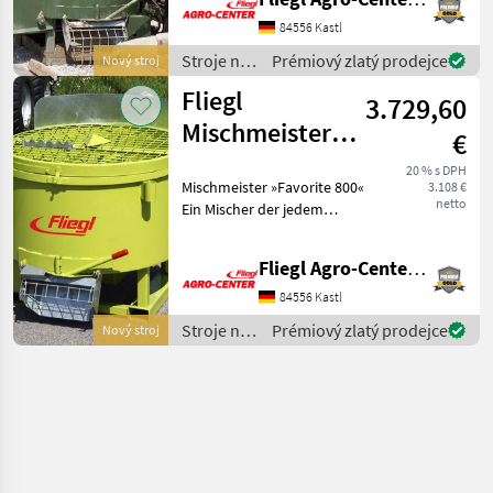
Mörtel, Getreide und
Dünger geeignet. Die
84556 Kastl
gefederten Rührarme
Stroje na
Prémiový zlatý prodejce
Nový stroj
stavbu /
Fliegl
3.729,60
Fliegl
Mischmeister
€
»Favorite 800«
20 % s DPH
Mischmeister »Favorite 800«
3.108 €
netto
Ein Mischer der jedem
Bauvorhaben gerecht wird
und sich bei einem noch so
Fliegl Agro-Center GmbH
harten Einsatz stellt.
Features » Einstellbarer
84556 Kastl
Seitenwand
Stroje na
Prémiový zlatý prodejce
Nový stroj
stavbu /
Fliegl