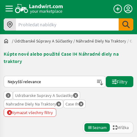
Prohledat nabídky
/
Údržbarské Súpravy A Súčiastky
/
Náhradné Diely Na Traktory
/
Cas
Kúpte nové alebo použité Case IH Náhradné diely na
traktory
Takto se řadí nabídky na Landwirt.com
Filtry
x
x
Udrzbarske Supravy A Suciastky
x
x
Nahradne Diely Na Traktory
Case Ih
x
Vymazat všechny filtry
Seznam
Mřížka