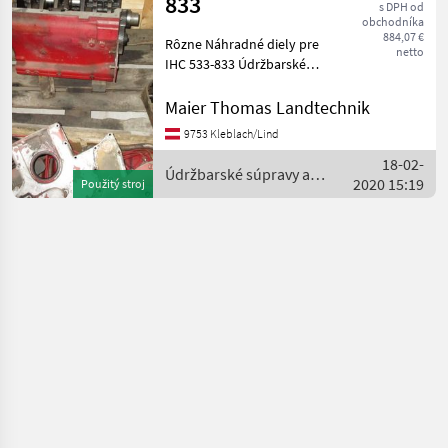
833
Marketplace
Inzeráty
s DPH od
prodejců
obchodníka
884,07 €
Rôzne Náhradné diely pre
netto
IHC 533-833 Údržbarské
súpravy a súčiastky
Náhradné diely na traktory
Maier Thomas Landtechnik
9753 Kleblach/Lind
18-02-
Údržbarské súpravy a
2020 15:19
Použitý stroj
súčiastky / Case IH