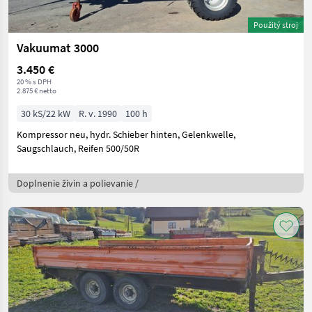
Použitý stroj
Vakuumat 3000
3.450 €
20 % s DPH
2.875 € netto
30 kS/22 kW
R. v. 1990
100 h
Kompressor neu, hydr. Schieber hinten, Gelenkwelle,
Saugschlauch, Reifen 500/50R
Doplnenie živin a polievanie /