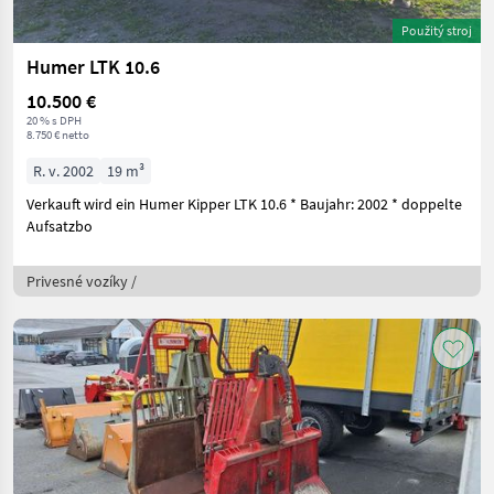
Použitý stroj
Humer LTK 10.6
10.500 €
20 % s DPH
8.750 € netto
R. v. 2002
19 m³
Verkauft wird ein Humer Kipper LTK 10.6 * Baujahr: 2002 * doppelte
Aufsatzbo
Privesné vozíky /