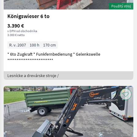
Použitý stroj
Königswieser 6 to
3.390 €
s DPH od obchodníka
3.000 € netto
R. v. 2007
100 h
170 cm
* 6to Zugkraft * Funkfernbedienung * Gelenkswelle
*************************
Lesnícke a drevárske stroje /