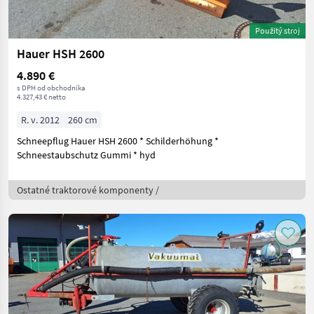
Použitý stroj
Hauer HSH 2600
4.890 €
s DPH od obchodníka
4.327,43 € netto
R. v. 2012
260 cm
Schneepflug Hauer HSH 2600 * Schilderhöhung *
Schneestaubschutz Gummi * hyd
Ostatné traktorové komponenty /