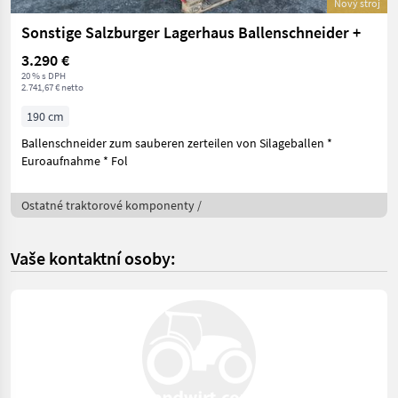
Nový stroj
Sonstige Salzburger Lagerhaus Ballenschneider +
3.290 €
20 % s DPH
2.741,67 € netto
190 cm
Ballenschneider zum sauberen zerteilen von Silageballen *
Euroaufnahme * Fol
Ostatné traktorové komponenty /
Vaše kontaktní osoby: