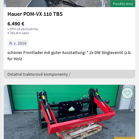
Použitý stroj
Hauer POM-VX 110 TBS
6.490 €
s DPH od obchodníka
5.743,36 € netto
R. v. 2016
schöner Frontlader mit guter Ausstattung: * 2x DW Singleventil (z.b.
für Holz
Ostatné traktorové komponenty /