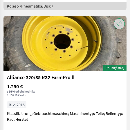
Koleso /Pneumatika/Disk /
Použitý stroj
Alliance 320/85 R32 FarmPro ll
1.250 €
s DPH od obchodníka
1.106,19 € netto
R. v. 2016
Klassifizierung: Gebrauchtmaschine; Maschinentyp: Teile; Reifentyp:
Rad; Herstel