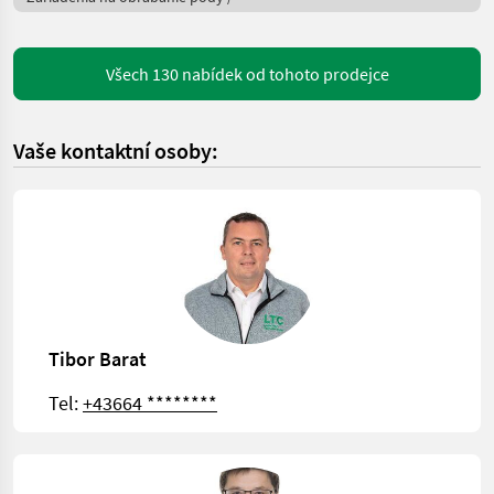
Všech 130 nabídek od tohoto prodejce
Vaše kontaktní osoby:
Tibor Barat
Tel:
+43664 ********