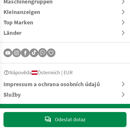
Maschinengruppen
Kleinanzeigen
Top Marken
Länder
Nápověda
Österreich | EUR
Impressum a ochrana osobních údajů
Služby
© Copyright 2026 Landwirt.com GmbH Všechna práva vyhrazena. Veškeré
informace bez záruky – vyhrazeny tiskové a sazební chyby.
Odeslat dotaz
marktplatz@landwirt.com