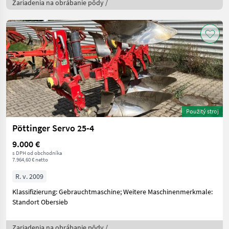
Zariadenia na obrábanie pôdy /
Použitý stroj
Pöttinger Servo 25-4
9.000 €
s DPH od obchodníka
7.964,60 € netto
R. v. 2009
Klassifizierung: Gebrauchtmaschine; Weitere Maschinenmerkmale:
Standort Obersieb
Zariadenia na obrábanie pôdy /