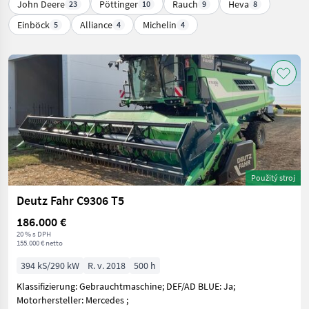
John Deere
Pöttinger
Rauch
Heva
23
10
9
8
Einböck
Alliance
Michelin
5
4
4
Použitý stroj
Deutz Fahr C9306 T5
186.000 €
20 % s DPH
155.000 € netto
394 kS/290 kW
R. v. 2018
500 h
Klassifizierung: Gebrauchtmaschine; DEF/AD BLUE: Ja;
Motorhersteller: Mercedes ;