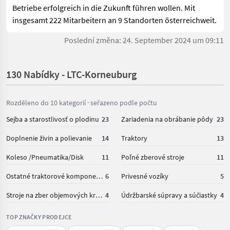
Betriebe erfolgreich in die Zukunft führen wollen. Mit
insgesamt 222 Mitarbeitern an 9 Standorten österreichweit.
Poslední změna: 24. September 2024 um 09:11
130 Nabídky - LTC-Korneuburg
Rozděleno do 10 kategorií · seřazeno podle počtu
Sejba a starostlivosť o plodinu
23
Zariadenia na obrábanie pôdy
23
Doplnenie živin a polievanie
14
Traktory
13
Koleso /Pneumatika/Disk
11
Poľné zberové stroje
11
Ostatné traktorové komponenty
6
Privesné vozíky
5
Stroje na zber objemových krmív
4
Údržbarské súpravy a súčiastky
4
TOP ZNAČKY PRODEJCE