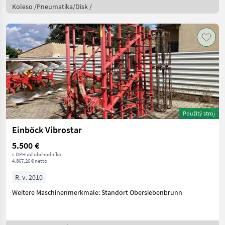
Koleso /Pneumatika/Disk /
Použitý stroj
Einböck Vibrostar
5.500 €
s DPH od obchodníka
4.867,26 € netto
R. v. 2010
Weitere Maschinenmerkmale: Standort Obersiebenbrunn