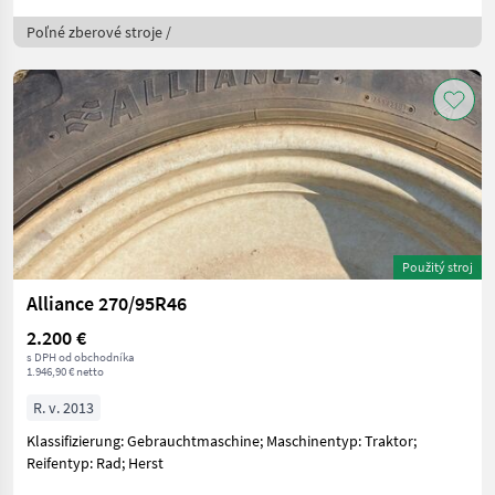
Poľné zberové stroje /
Použitý stroj
Alliance 270/95R46
2.200 €
s DPH od obchodníka
1.946,90 € netto
R. v. 2013
Klassifizierung: Gebrauchtmaschine; Maschinentyp: Traktor;
Reifentyp: Rad; Herst