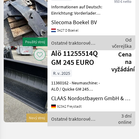
950 € netto
T6000 Delta
Informationen auf Deutsch:
Einrichtung: Vorderlader
MwSt.: Der angezeigte Preis
Slecoma Boekel BV
versteht sich ohne MwSt.
5427 D Boekel
Alö Quicke Frontlader-
Anbaugeräte Baujahr 2010
Od
Použitý stroj
Ostatné traktorové
H
včerejška
komponenty / Alö
Alö 11255514Q
Cena
GM 245 EURO
na
vyžádání
R. v. 2025
11360162 - Neumaschine: -
ALÖ / Quicke GM 245
Universalschaufel - EURO
CLAAS Nordostbayern GmbH & Co. KG, Freystadt
Artikelnummer: 11255514Q
92342 Freystadt
- Baujahr: 2025 - EURO-
Aufnahme; 2, 45m Breite; 0,
3 dní
Nový stroj
Ostatné traktorové
90m Tiefe; 0, 76m Hö
online
komponenty / Alö