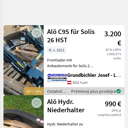
Alö C9S für Solis
3.200
26 HST
€
R. v. 2021
20 % s DPH
2.666,67 €
netto
Frontlader mit
Anbaukonsole für Solis 26
HST mit Skid Skeer
Grundbichler Josef - Landmaschinen
Aufnahme LAGER Kuchl
Kellau 35 Ostatné
5431 Kuchl
traktorové komponenty
Ostatné
Prémiový plus prodejce
Nový stroj
Čelný nakladač
traktorové
Alö Hydr.
990 €
komponenty
/ Alö
Niederhalter
DPH je
neaplikovateľné
Hydr. Niederhalter zu