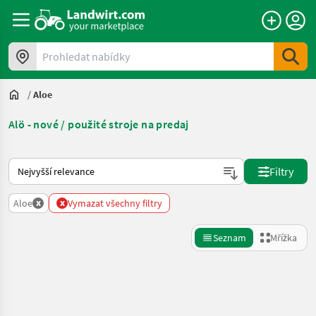
Prohledat nabídky
/
Aloe
Alö - nové / použité stroje na predaj
Takto se řadí nabídky na Landwirt.com
Filtry
x
x
Aloe
Vymazat všechny filtry
Seznam
Mřížka
Zpřesnit