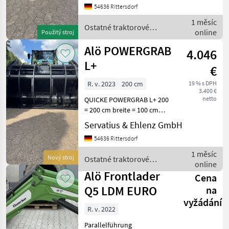
Euroaufnahme
54636 Rittersdorf
*SONDERPRES* (ca. 10
1 měsíc
Stunden eingesetzt) Viele
Ostatné traktorové
online
Použitý stroj
weitere Mo
komponenty / Alö
Alö POWERGRAB
4.046
L+
€
R. v. 2023
200 cm
19 % s DPH
3.400 €
netto
QUICKE POWERGRAB L+ 200
= 200 cm breite = 100 cm
tiefe = 200 cm
Servatius & Ehlenz GmbH
Öffnungsweite = Gewicht:
54636 Rittersdorf
917 kg = Euroaufnahme
(geschraubt, andere
1 měsíc
Nový stroj
Ostatné traktorové
Aufnahmen möglich)
online
komponenty / Alö
*SONDERPREIS*
Alö Frontlader
Cena
Q5 LDM EURO
na
vyžádání
R. v. 2022
Parallelführung