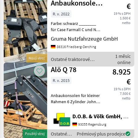
/ Alö
Anbaukonsolen
€
Nr. 14351575
R. v. 2022
19 % s DPH
1.500 €
netto
Farbe: schwarz ________
für Case Farmall C und New
Holland T5 (Kleine 4-
Gruma Nutzfahrzeuge GmbH
Zylinder Traktoren) Case IH
86316 Friedberg-Derching
Farmall 65 C - Stage 5 Case
IH Farmall 75 C Case IH
1 měsíc
Nový stroj
Ostatné traktorové
Farmall
online
komponenty / Alö
Alö Q 78
8.925
€
R. v. 2015
19 % s DPH
7.500 €
Anbaukonsolen für kleiner
netto
Rahmen 6 Zylinder John
Deere Zavesený nosník,
Rýchlo-jazdná záklopka,
D.O.B. & Völk GmbH, Filiale Regensburg
Zdvíhač pracovného valca:
93055 Regensburg
Dvojfunkčný, Rovnobežné
zoraďovanie, Rýchlo str
Ostatné
Prémiový plus prodejce
Použitý stroj