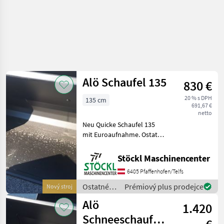
Alö Schaufel 135
830 €
20 % s DPH
135 cm
691,67 €
netto
Neu Quicke Schaufel 135
mit Euroaufnahme. Ostatné
traktorové komponenty
Pracovné stroje
Stöckl Maschinencenter
príveskového čelného
6405 Pfaffenhofen/Telfs
nakladača
Ostatné
Prémiový plus prodejce
Nový stroj
traktorové
Alö
1.420
komponenty
/ Alö
Schneeschaufel