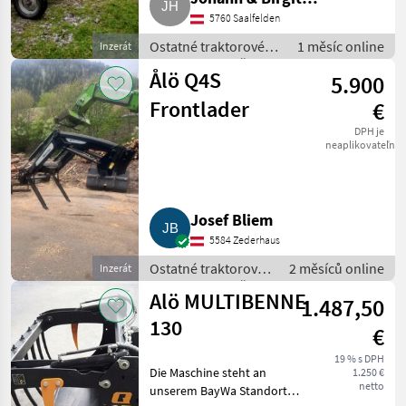
5760 Saalfelden
Hinterholzer
Ostatné traktorové
1 měsíc online
Inzerát
komponenty / Čelný
Ålö Q4S
5.900
nakladač
Frontlader
€
DPH je
neaplikovateľné
Josef Bliem
5584 Zederhaus
Ostatné traktorové
2 měsíců online
Inzerát
komponenty / Čelný
Alö MULTIBENNE
1.487,50
nakladač
130
€
19 % s DPH
Die Maschine steht an
1.250 €
netto
unserem BayWa Standort in