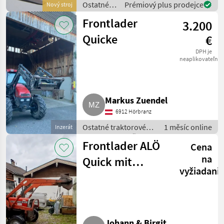
Ostatné
Prémiový plus prodejce
Nový stroj
stroje príveskového
traktorové
čelného n
Frontlader
3.200
komponenty
/ Alö
Quicke
€
DPH je
neaplikovateľné
Markus Zuendel
6912 Hörbranz
Ostatné traktorové
1 měsíc online
Inzerát
komponenty / Čelný
Frontlader ALÖ
Cena
nakladač
na
Quick mit
vyžiadani
Konsole
Johann & Birgit