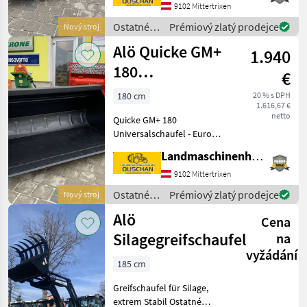
Höhe 83cm - Volumen
9102 Mittertrixen
Wassermaß 1.04m3 -
Ostatné
Prémiový zlatý prodejce
Nový stroj
Gewicht 235kg - Schürfleite
traktorové
Alö Quicke GM+
100x14 Fü
1.940
komponenty
/ Alö
180
€
Universalschaufel
180 cm
20 % s DPH
1.616,67 €
netto
Quicke GM+ 180
Universalschaufel - Euro
oder Haueraufnahme
Landmaschinenhandel Ouschan Anton
möglich - Breite 178cm -
Tiefe 104, 5cm - Höhe 78cm
9102 Mittertrixen
- Volumen wassermaß 0,
Ostatné
Prémiový zlatý prodejce
Nový stroj
81m3 - Schürfleiste 150x
traktorové
Alö
Cena
komponenty
/ Alö
Silagegreifschaufel
na
vyžádání
185 cm
Greifschaufel für Silage,
extrem Stabil Ostatné