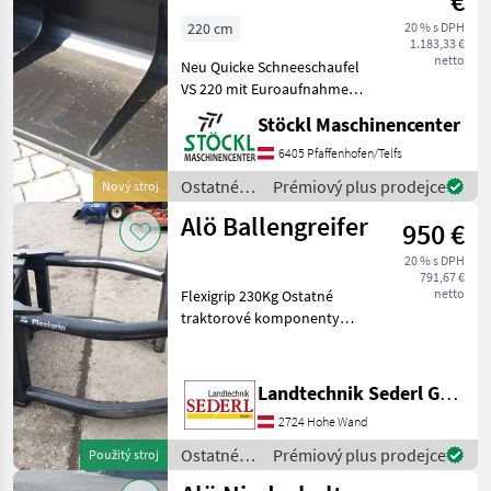
€
220
220 cm
20 % s DPH
1.183,33 €
netto
Neu Quicke Schneeschaufel
VS 220 mit Euroaufnahme.
Ostatné traktorové
Stöckl Maschinencenter
komponenty Pracovné
stroje príveskového
6405 Pfaffenhofen/Telfs
čelného nakladača
Ostatné
Prémiový plus prodejce
Nový stroj
traktorové
Alö Ballengreifer
950 €
komponenty
/ Alö
20 % s DPH
791,67 €
netto
Flexigrip 230Kg Ostatné
traktorové komponenty
Pracovné stroje
príveskového čelného
nakladača
Landtechnik Sederl GmbH
2724 Hohe Wand
Ostatné
Prémiový plus prodejce
Použitý stroj
traktorové