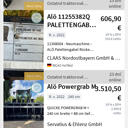
23 dní
Geräteverriegelung -
Ostatné traktorové
online
Nový stroj
komponenty / Alö
Alö 11255382Q
606,90
PALETTENGABEL-
€
RÜCKEN
R. v. 2022
19 % s DPH
510 € netto
11308004 - Neumaschine: -
ALÖ Palettengabel Rücken
M 1400 Artikelnummer:
CLAAS Nordostbayern GmbH & Co. KG, Hollfeld
11255382Q - Passend für
96142 Hollfeld
Zettelmeyer 402. - Baujahr:
2022 - 1, 40m breiter
23 dní
Nový stroj
Ostatné traktorové
Rücken, vielseitig
online
komponenty / Alö
Alö Powergrab M
3.510,50
€
R. v. 2022
240 cm
19 % s DPH
QUICKE POWERGRAB M =
2.950 €
240 cm breite = 88 cm tiefe
netto
= 162 cm Öffnungsweite =
Servatius & Ehlenz GmbH
Gewicht: 755 kg =