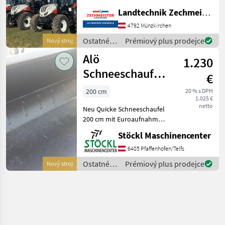
traktorové komponenty
Landtechnik Zechmeister GmbH & Co KG
Pracovné stroje
príveskového čelného
4792 Münzkirchen
nakladača
Ostatné
Prémiový plus prodejce
Nový stroj
traktorové
Alö
1.230
komponenty
/ Alö
Schneeschaufel
€
200
200 cm
20 % s DPH
1.025 €
netto
Neu Quicke Schneeschaufel
200 cm mit Euroaufnahme.
Ostatné traktorové
Stöckl Maschinencenter
komponenty Pracovné
stroje príveskového
6405 Pfaffenhofen/Telfs
čelného nakladača
Ostatné
Prémiový plus prodejce
Nový stroj
traktorové
komponenty
/ Alö