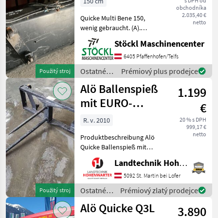
150 cm
s DPH od
obchodníka
2.035,40 €
Quicke Multi Bene 150,
netto
wenig gebraucht. (A).
Ostatné traktorové
Stöckl Maschinencenter
komponenty Pracovné
stroje príveskového
6405 Pfaffenhofen/Telfs
čelného nakladača
Ostatné
Prémiový plus prodejce
Použitý stroj
traktorové
Alö Ballenspieß
1.199
komponenty
/ Alö
mit EURO-
€
Aufnahme
R. v. 2010
20 % s DPH
999,17 €
(14642)
netto
Produktbeschreibung Alö
Quicke Ballenspieß mit
EURO-Aufnahme Ich freue
Landtechnik Hohenwarter GmbH
mich, Ihnen im
Maschinenzentrum St.
5092 St. Martin bei Lofer
Martin den Alö Quicke
Ostatné
Prémiový zlatý prodejce
Použitý stroj
Ballenspieß mit EURO-
traktorové
Alö Quicke Q3L
Aufnahme ausfü
3.890
komponenty