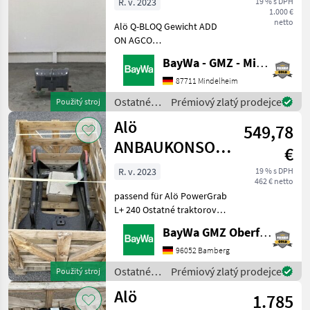
R. v. 2023
19 % s DPH
1.000 €
netto
Alö Q-BLOQ Gewicht ADD
ON AGCO
600kgZusatzgewicht für
BayWa - GMZ - Mindelheim
Bestehendes ALÖ-Gewicht
Ostatné traktorové
87711 Mindelheim
komponenty Čelný
Ostatné
Prémiový zlatý prodejce
Použitý stroj
nakladač
traktorové
Alö
549,78
komponenty
/ Alö
ANBAUKONSOLEN
€
FÜR
R. v. 2023
19 % s DPH
462 € netto
SENNEBOGEN
passend für Alö PowerGrab
L+ 240 Ostatné traktorové
komponenty Čelný
BayWa GMZ Oberfranken
nakladač
96052 Bamberg
Ostatné
Prémiový zlatý prodejce
Použitý stroj
traktorové
Alö
1.785
komponenty