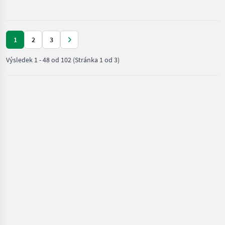
traktorové
komponenty
/ Alö
1
2
3
Výsledek
1
-
48
od
102
(Stránka 1 od 3)