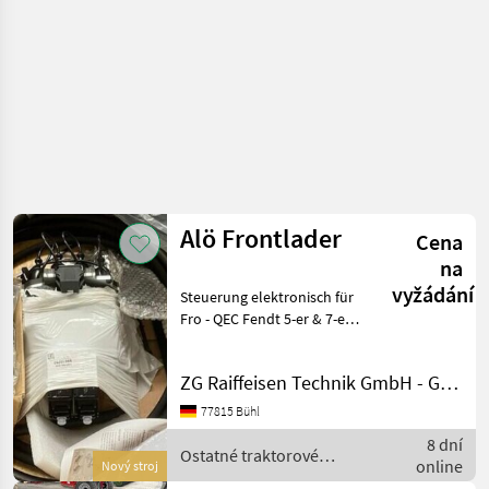
Alö Frontlader
Cena
na
vyžádání
Steuerung elektronisch für
Fro - QEC Fendt 5-er & 7-er
S4 - Neu - Ostatné
traktorové komponenty
ZG Raiffeisen Technik GmbH - Gebrauchtmaschinenzentrum
Čelný nakladač
77815 Bühl
8 dní
Ostatné traktorové
online
Nový stroj
komponenty / Alö