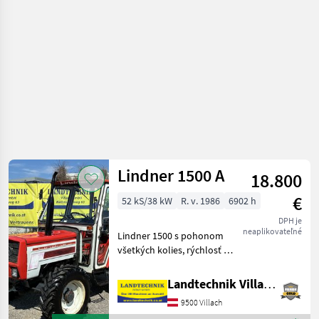
Lindner 1500 A
18.800
€
52 kS/38 kW
R. v. 1986
6902 h
DPH je
neaplikovateľné
Lindner 1500 s pohonom
všetkých kolies, rýchlosť 30
km/h, prevodovka (8/4) s
bočným radením, uzavretá
Landtechnik Villach GmbH
kabína s kúrením,
9500 Villach
vývodový hriadeľ: