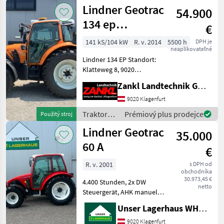
Lindner
Lindner Geotrac
54.900
134 ep
€
Kommunal
141 kS/104 kW
R. v. 2014
5500 h
DPH je
neaplikovateľné
Lindner 134 EP Standort:
Klatteweg 8, 9020
Klagenfurt - Baujahr 2014 -
Zankl Landtechnik GmbH
ca. 5.500 Betriebsstunden -
Fronthydraulik mit
9020 Klagenfurt
Kommunalplatte -
Traktory /
Prémiový plus prodejce
Použitý stroj
Klimaanlage - 3 x DW
Lindner
Lindner Geotrac
35.000
60 A
€
R. v. 2001
s DPH od
obchodníka
30.973,45 €
4.400 Stunden, 2x DW
netto
Steuergerät, AHK manuell,
guter Zustand; Informieren
Unser Lagerhaus WHG, Kärnten, Klagenfurt
Sie sichbitte vor Fahrt-
Antritt telefonisch, ob die
9020 Klagenfurt