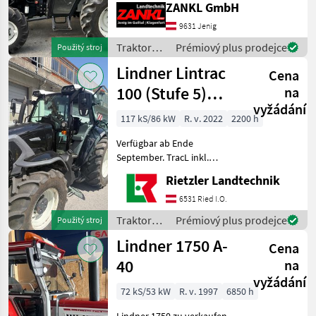
lt. Zähler - 3-Zylindermotor
ZANKL GmbH
- Kabine - MHR - 1 DW
9631 Jenig
Steuergeräte im Heck
Traktory /
Prémiový plus prodejce
Použitý stroj
Lindner
Lindner Lintrac
Cena
100 (Stufe 5)
na
vyžádání
4Rad-Lenkung
117 kS/86 kW
R. v. 2022
2200 h
Verfügbar ab Ende
September. TracL inkl.
Mobile (Smartphone-
Rietzler Landtechnik
Verbindung über OBD-
Stecker mit Bluetooth)
6531 Ried I.O.
Bereifung 540/65- R30 Mitas
Traktory /
Prémiový plus prodejce
Použitý stroj
AC65- 420/65- R20- Mitas AC
Lindner
Lindner 1750 A-
Cena
40
na
vyžádání
72 kS/53 kW
R. v. 1997
6850 h
Lindner 1750 zu verkaufen.