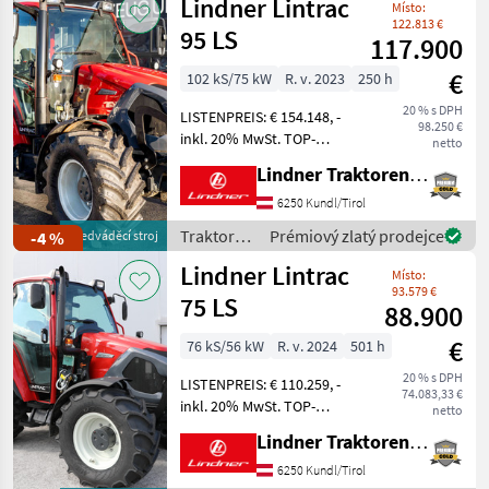
Lindner Lintrac
Kipperleitu
Místo:
122.813 €
95 LS
117.900
€
102 kS/75 kW
R. v. 2023
250 h
20 % s DPH
LISTENPREIS: € 154.148, -
98.250 €
inkl. 20% MwSt. TOP-
netto
AUSSTATTUNG: 2 Leitungen
Lindner Traktorenwerk GesmbH
nach vorne, 6
Kipperleitungen + 1
6250 Kundl/Tirol
Rücklauf (inkl.
Traktory /
Prémiový zlatý prodejce
-4 %
předváděcí stroj
Staubschutz), 7-polige
Lindner
Lindner Lintrac
Steckdose vorne, Alpi
Místo:
93.579 €
75 LS
88.900
€
76 kS/56 kW
R. v. 2024
501 h
20 % s DPH
LISTENPREIS: € 110.259, -
74.083,33 €
inkl. 20% MwSt. TOP-
netto
AUSSTATTUNG: 6
Lindner Traktorenwerk GesmbH
Kipperleitungen + 1
Rücklauf (inkl.
6250 Kundl/Tirol