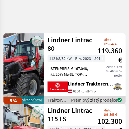
Lindner Lintrac
Místo:
125.642 €
80
119.360
€
112 kS/82 kW
R. v. 2023
501 h
20 % s DPH
LISTENPREIS: € 167.048, -
99.466,67 €
inkl. 20% MwSt. TOP-
netto
AUSSTATTUNG: 5
Lindner Traktorenwerk GesmbH
Steuergeräte,
Anhängerbremsventil,
6250 Kundl/Tirol
elektronische
Traktory /
Prémiový zlatý prodejce
-5 %
předváděcí stroj
Fronhubwerksregelung mit
Lindner
Lindner Lintrac
Geräteentlastung,
Místo:
Frontladerk
106.563 €
115 LS
102.300