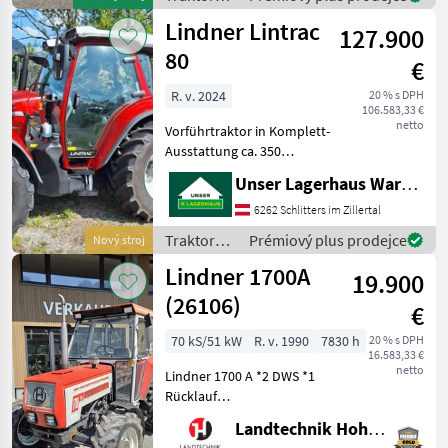
Lindner
Lindner Lintrac
127.900
80
€
R. v. 2024
20 % s DPH
106.583,33 €
netto
Vorführtraktor in Komplett-
Ausstattung ca. 350
Betriebsstunden Baujahr
Unser Lagerhaus Warenhandelsges.m.b.H.
2024 Informieren Sie sich
bitte vor Fahrt-Antritt
6262 Schlitters im Zillertal
telefonisch, ob die von
Traktory /
Prémiový plus prodejce
Nový stroj
Ihnen angefragte
Lindner
Lindner 1700A
19.900
(26106)
€
70 kS/51 kW
R. v. 1990
7830 h
20 % s DPH
16.583,33 €
netto
Lindner 1700 A *2 DWS *1
Rücklauf
*Einhebelsteuergerät
Landtechnik Hohenwarter GmbH
*Zugmaul Mech,