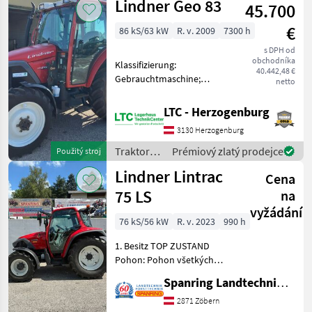
Lindner Geo 83
45.700
€
86 kS/63 kW
R. v. 2009
7300 h
s DPH od
obchodníka
Klassifizierung:
40.442,48 €
Gebrauchtmaschine;
netto
Getriebetyp:
Teillastschaltgetriebe;
LTC - Herzogenburg
Name des Getriebes:
3130 Herzogenburg
Schaltgetriebe;
Hydraulische Lenkung: Ja;
Traktory /
Prémiový zlatý prodejce
Použitý stroj
Oberlenker vorne: Ja;
Lindner
Lindner Lintrac
Kreuzste
Cena
75 LS
na
vyžádání
76 kS/56 kW
R. v. 2023
990 h
1. Besitz TOP ZUSTAND
Pohon: Pohon všetkých
kolies, Zapájanie počas
Spanring Landtechnik Gmbh
zaťažovania , Stanovište
rušňovodiča: Vodičská
2871 Zöbern