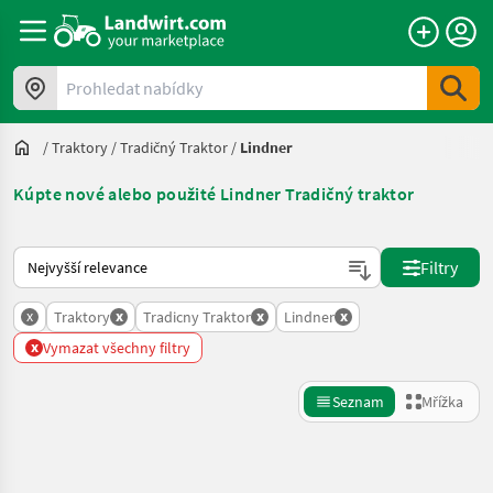
Prohledat nabídky
/
Traktory
/
Tradičný Traktor
/
Lindner
Kúpte nové alebo použité Lindner Tradičný traktor
Takto se řadí nabídky na Landwirt.com
Filtry
x
x
x
x
Traktory
Tradicny Traktor
Lindner
x
Vymazat všechny filtry
Seznam
Mřížka