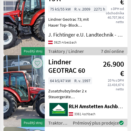
€
75 kS/55 kW
R. v. 2009
2271 h
s DPH od
obchodníka
40.707,96 €
Lindner Geotrac 73; mit
netto
Hauer Top- Block
Frontladerkonsole inkl.
J. Fichtinger e.U. Landtechnik - Metalltechnik
Faster Unterteil und
Einhebelbedienung,
3925 Arbesbach
Lindner Fronthydraulik, 2
Traktory / Lindner
7 dní online
Použitý stroj
Anschlüsse nach vorne zu
Lindner
Anfahrsch
26.900
GEOTRAC 60
€
64 kS/47 kW
R. v. 1997
20 % s DPH
22.416,67 €
netto
Zusatzhubzylinder 2 x
Steuergeräte
doppeltwirkend Service u.
RLH Amstetten Aschbach
Pickerl neu Bj. 10/1997 8430
Bh Preis inkl. 13% MwSt.
3361 Aschbach
Beznáporov tlaková,
Traktory /
Prémiový plus prodejce
Použitý stroj
spiatkovo-tečúca vetva, Će
Lindner