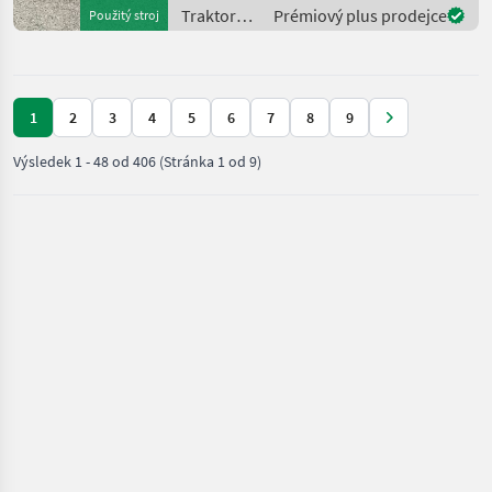
kabína, Vývodový hriadeľ
Traktory /
Prémiový plus prodejce
Použitý stroj
hnacieho hriadeľa: , Najvyšš
Lindner
1
2
3
4
5
6
7
8
9
Výsledek
1
-
48
od
406
(Stránka 1 od 9)