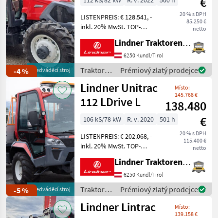
€
112 kS/82 kW
R. v. 2022
500 h
20 % s DPH
LISTENPREIS: € 128.541, -
85.250 €
inkl. 20% MwSt. TOP-
netto
AUSSTATTUNG:
Lindner Traktorenwerk GesmbH
Druckluftbremse,
Fronthydraulik, Hub &
6250 Kundl/Tirol
Druckeinrichtung,
Traktory /
Prémiový zlatý prodejce
-4 %
předváděcí stroj
Kabinenfederung,
Lindner
Lindner Unitrac
Klimaanlage, 5
Místo:
Steuergeräte DE
145.768 €
112 LDrive L
138.480
€
106 kS/78 kW
R. v. 2020
501 h
20 % s DPH
LISTENPREIS: € 202.068, -
115.400 €
inkl. 20% MwSt. TOP-
netto
AUSSTATTUNG: 50 km/h, 4-
Lindner Traktorenwerk GesmbH
Radlenkung und
Hinterachsverstellung,
6250 Kundl/Tirol
Rückfahrkamera mit
Traktory /
Prémiový zlatý prodejce
-5 %
předváděcí stroj
Magnetfuß inkl. IBC-
Lindner
Lindner Lintrac
Videoeingang, Sig
Místo:
139.158 €