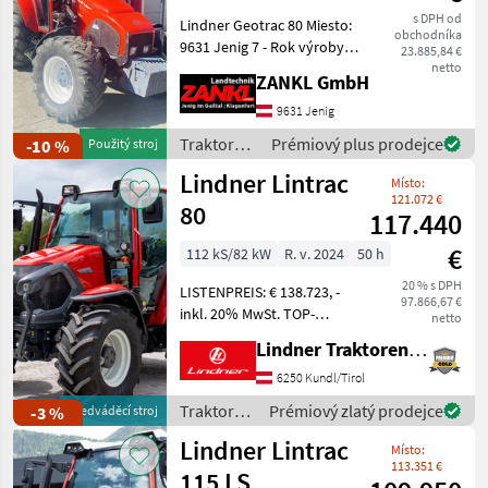
s DPH od
Lindner Geotrac 80 Miesto:
Lintrac
obchodníka
9631 Jenig 7 - Rok výroby
70
23.885,84 €
(Stufe
1998 - 80 PS - cca 6300
netto
ZANKL GmbH
5)
prevádzkových hodín! -
Kabína s ventiláciou a
9631 Jenig
1600
A
kúrením - 16/8
Traktory /
Prémiový plus prodejce
-10 %
Použitý stroj
synchronizovaná prevodov
Lindner
Lintrac
Lindner Lintrac
115 LS
Místo:
121.072 €
80
1500
117.440
A
€
112 kS/82 kW
R. v. 2024
50 h
1700
A
20 % s DPH
LISTENPREIS: € 138.723, -
97.866,67 €
inkl. 20% MwSt. TOP-
620
netto
SA
AUSSTATTUNG: LINDNER-
Lindner Traktorenwerk GesmbH
Hinterachslenkung, Lindner
Geotrac
Fronthydraulik verstärkt, 2
6250 Kundl/Tirol
100 A
Leitungen nach vorne, 3x
Traktory /
Prémiový zlatý prodejce
-3 %
předváděcí stroj
Geotrac
EHS dws Steuerge
Lindner
83 A
Lindner Lintrac
Místo:
Zobrazit
113.351 €
115 LS
vše