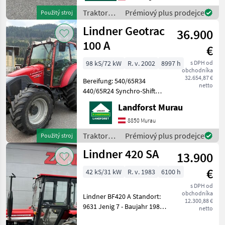
von Ihnen angefragte
Traktory /
Prémiový plus prodejce
Použitý stroj
Maschineaktuell be
Lindner
Lindner Geotrac
36.900
100 A
€
98 kS/72 kW
R. v. 2002
8997 h
s DPH od
obchodníka
32.654,87 €
Bereifung: 540/65R34
netto
440/65R24 Synchro-Shift
Getriebe Kreuzhebel
Landforst Murau
Fronthubwerk
Frontzapfwelle Druckloser
8850 Murau
Rücklauf verstellbare
Traktory /
Prémiový plus prodejce
Použitý stroj
Lenksäule
Lindner
Lindner 420 SA
Arbeitsscheinwerfe
13.900
€
42 kS/31 kW
R. v. 1983
6100 h
s DPH od
obchodníka
Lindner BF420 A Standort:
12.300,88 €
9631 Jenig 7 - Baujahr 1983
netto
- ca. 6.100 Betriebsstunden