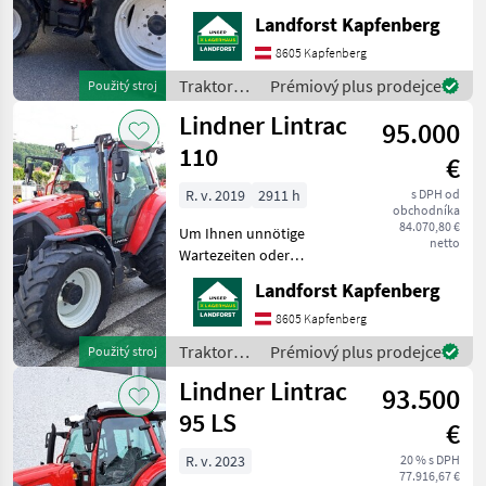
Wegstrecken zu ersparen,
Landforst Kapfenberg
bitten wir Sie um vorherige
Kontaktaufnahme, falls Sie
8605 Kapfenberg
eine unserer Maschinen
Traktory /
Prémiový plus prodejce
Použitý stroj
besichtigen bzw. Probe fahr
Lindner
Lindner Lintrac
95.000
110
€
R. v. 2019
2911 h
s DPH od
obchodníka
84.070,80 €
Um Ihnen unnötige
netto
Wartezeiten oder
Wegstrecken zu ersparen,
Landforst Kapfenberg
bitten wir Sie um vorherige
Kontaktaufnahme, falls Sie
8605 Kapfenberg
eine unserer Maschinen
Traktory /
Prémiový plus prodejce
Použitý stroj
besichtigen bzw. Probe fahr
Lindner
Lindner Lintrac
93.500
95 LS
€
R. v. 2023
20 % s DPH
77.916,67 €