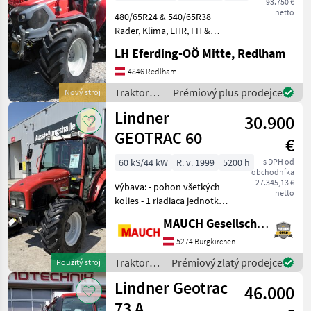
93.750 €
netto
480/65R24 & 540/65R38
Räder, Klima, EHR, FH &
FZW, Druckluft, stufenlos
LH Eferding-OÖ Mitte, Redlham
Getriebe, Luftsitz, gef.
Vorderachse, 50km/h,
4846 Redlham
540/750/1000, 3 DW STG, 2
Traktory /
Prémiový plus prodejce
Nový stroj
Leitungen nac
Lindner
Lindner
30.900
GEOTRAC 60
€
60 kS/44 kW
R. v. 1999
5200 h
s DPH od
obchodníka
27.345,13 €
Výbava: - pohon všetkých
netto
kolies - 1 riadiaca jednotka
DW - 1 riadiaca jednotka DW
MAUCH Gesellschaft m.b.H. & Co.KG
- mechanické horné
rameno - ťažné zariadenie -
5274 Burgkirchen
podložné kliny - 2 pracovné
Traktory /
Prémiový zlatý prodejce
Použitý stroj
svetlom
Lindner
Lindner Geotrac
46.000
73 A