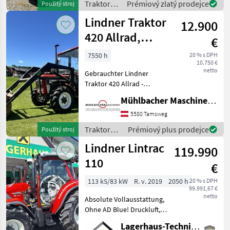
540/1000, 1x riadiaca jedno
Traktory /
Prémiový zlatý prodejce
Použitý stroj
Lindner
Lindner Traktor
12.900
420 Allrad,
€
gebraucht
7550 h
20 % s DPH
10.750 €
netto
Gebrauchter Lindner
Traktor 420 Allrad -
Servolenkung - 25km/h
Mühlbacher Maschinen GmbH
Getriebe - nicht
pickerlpflichtig - mit
5580 Tamsweg
Frontlader und Schaufel -
Traktory /
Prémiový plus prodejce
Použitý stroj
ca. 7.550 Betriebsstunden -
Lindner
Lindner Lintrac
119.990
110
€
113 kS/83 kW
R. v. 2019
2050 h
20 % s DPH
99.991,67 €
netto
Absolute Vollausstattung,
Ohne AD Blue! Druckluft,
Fronthyfraulik mit
Lagerhaus-Technik Bruck
Frontzapfwelle, Frontlader