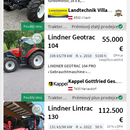
turbomotor, 16 x 8,
prevodovka s rýchlosťou 40
Landtechnik Villach GmbH
km/h, komfortná kabína s
kúrením a ventiláciou,
9500 Villach
rádio, sedadlo spolujazdca,
Traktory /
Prémiový zlatý prodejce
Použitý stroj
predná hydraulik
Lindner
Lindner Geotrac
55.000
104
€
106 kS/78 kW
R. v. 2010
5100 h
DPH je
neaplikovateľné
LINDNER GEOTRAC 104 PRO
• Gebrauchtmaschine •
Baujahr: 2010 •
Kappel Gottfried Ges.m.b.H.
Betriebsstunden: 5.100 h • 4
Gang-Lastschaltgetriebe •
7433 Mariasdorf
50 km/h •
Traktory /
Prémiový plus prodejce
Použitý stroj
Vorderachsfederung •
Lindner
Lindner Lintrac
Kabinenfed
112.500
130
€
131 kS/96 kW
R. v. 2022
50 h
20 % s DPH