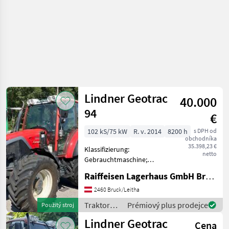
Lindner Geotrac
40.000
94
€
102 kS/75 kW
R. v. 2014
8200 h
s DPH od
obchodníka
35.398,23 €
Klassifizierung:
netto
Gebrauchtmaschine;
Getriebetyp:
Raiffeisen Lagerhaus GmbH Bruck/Leitha
Teillastschaltgetriebe;
Hydraulische Lenkung: Ja;
2460 Bruck/Leitha
Anzahl der Steuergeräte
Traktory /
Prémiový plus prodejce
Použitý stroj
doppeltwirkend vorne: 1;
Lindner
Lindner Geotrac
Frontlader Marke:
Cena