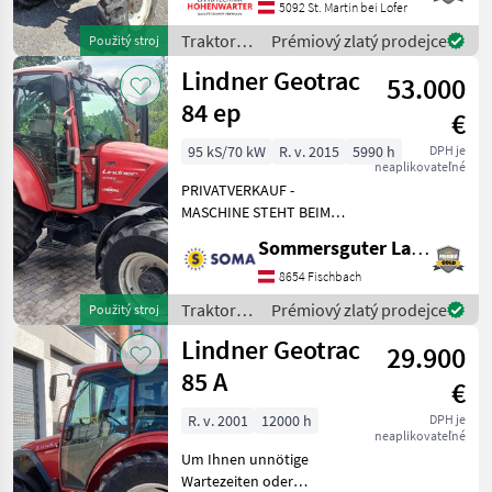
Oberlenker Nachstehend
5092 St. Martin bei Lofer
finden Sie ähnliche
Traktory /
Prémiový zlatý prodejce
Použitý stroj
Suchbegriffe und
Lindner
Lindner Geotrac
alternative Bezeichnungen
53.000
für Trakt
84 ep
€
95 kS/70 kW
R. v. 2015
5990 h
DPH je
neaplikovateľné
PRIVATVERKAUF -
MASCHINE STEHT BEIM
KUNDEN Lindner Geotrac
Sommersguter Landmaschinen GmbH
84 ep Voll funktionsfähig BJ
2015 ca. 5990
8654 Fischbach
Betriebsstunden
Traktory /
Prémiový zlatý prodejce
Použitý stroj
Frontzapfwelle
Lindner
Lindner Geotrac
Fronthubwerk Halter für
29.900
85 A
€
R. v. 2001
12000 h
DPH je
neaplikovateľné
Um Ihnen unnötige
Wartezeiten oder