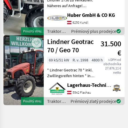
Näheres auf Anfrage!
Pohon: Pohon všetkých
Huber GmbH & CO KG
kolies, , Stanovište
rušňovodiča: Vodičská
6250 Kundl
kabína, Vývodový hriadeľ
Traktory /
Prémiový plus prodejce
Použitý stroj
hnacieho hriadeľa:
Lindner
Lindner Geotrac
430/540/750
31.500
70 / Geo 70
€
69 kS/51 kW
R. v. 1998
4800 h
s DPH od
obchodníka
27.876,11 €
* Lindner Geotrac 70 * inkl.
netto
Zwillingsreifen hinten * inkl.
gebrauchten Schneeketten
Lagerhaus-Technik Flachau
Pewag Netzketten * 2DW
Steuergeräte *
5542 Flachau
mechanische
Traktory /
Prémiový zlatý prodejce
Použitý stroj
Hubwerksregelung * Stund
Lindner