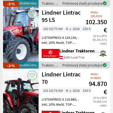
Staubschutz),
Traktory /
Prémiový zlatý prodejce
-5 %
předváděcí stroj
Anhängerbremsventil 2-
Lindner
Lindner Lintrac
Leiter, Frontladerkonsole
Místo:
TOP B
105.515 €
95 LS
102.350
€
102 kS/75 kW
R. v. 2024
250 h
20 % s DPH
LISTENPREIS: € 129.156, -
85.291,67 €
inkl. 20% MwSt. TOP-
netto
AUSSTATTUNG: 4
Lindner Traktorenwerk GesmbH
Kipperleitungen + 1
Rücklauf, Lindner
6250 Kundl/Tirol
Fronthydraulik,
Traktory /
Prémiový zlatý prodejce
-3 %
předváděcí stroj
Kabinenfederung, TracLink-
Lindner
Lindner Lintrac
Freisichtkabine mit Klim
Místo:
97.804 €
70
94.870
€
101 kS/74 kW
R. v. 2024
250 h
20 % s DPH
LISTENPREIS: € 116.880, -
79.058,33 €
inkl. 20% MwSt. TOP-
netto
AUSSTATTUNG: 3
Lindner Traktorenwerk GesmbH