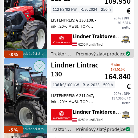
109.950
€
112 kS/82 kW
R. v. 2024
250 h
MARKETPLACE
20 % s DPH
LISTENPREIS: € 130.188, -
Nabídky
91.625 €
Marketplace
Inzeráty
inkl. 20% MwSt. TOP-
netto
prodejců
AUSSTATTUNG: 2 Leitungen
Lindner Traktorenwerk GesmbH
nach vorne, 6
Kipperleitungen + 1
6250 Kundl/Tirol
Rücklauf (inkl.
Traktory /
Prémiový zlatý prodejce
-3 %
předváděcí stroj
Staubschutz), 7-polige
Lindner
Lindner Lintrac
Steckdose vorne, Li
Místo:
173.516 €
130
164.840
€
136 kS/100 kW
R. v. 2023
500 h
20 % s DPH
LISTENPREIS: € 211.047, -
137.366,67 €
inkl. 20% MwSt. TOP-
netto
AUSSTATTUNG: 4 Leitungen
Lindner Traktorenwerk GesmbH
nach vorne auf
Anfahrschutz, 5x EHS dws
6250 Kundl/Tirol
Steuergeräte, 7-polige
Traktory /
Prémiový zlatý prodejce
-5 %
předváděcí stroj
Steckdose vorne, 8
Lindner