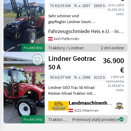
75 kS/55 kW
R. v. 2007
2650 h
20 % s DPH
41.583,33 €
netto
Sehr schöner und
gepflegter Lindner Geotrac
73 zu verkaufen. Nur 2.650
Fahrzeugschmiede Heis e.U. - Inh. Johannes Heis
Betriebsstunden.
Druckluftanlage,
6405 Pfaffenhofen
Frontlader, Fronthydraulik,
Traktory / Lindner
2 dní online
Použitý stroj
Frontzapfwelle. Der Traktor
Lindner Geotrac
steh
36.900
50 A
€
50 kS/37 kW
R. v. 1998
4115 h
s DPH od
obchodníka
32.654,87 €
Lindner GEO Trac 50 Allrad
netto
Kleiner Allrad Traktor mit
40 KM/H Getriebe Heck
Landmaschinenhandel Ouschan Anton
Hubwerk mit
Aussenliegenden
9102 Mittertrixen
Zusatzhubzylinder
Traktory /
Prémiový zlatý prodejce
Použitý stroj
Bauhöhe 226 cm
Lindner
Hydraulikanschlüsse