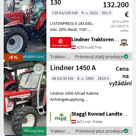
130
132.200
€
136 kS/100 kW
R. v. 2022
501 h
20 % s DPH
LISTENPREIS: € 183.630, -
110.166,67 €
inkl. 20% MwSt. TOP-
netto
AUSSTATTUNG: 5
Lindner Traktorenwerk GesmbH
Steuergeräte,
Bauartgeschwindigkeit
6250 Kundl/Tirol
50km/h, Druckluftbremse,
Traktory /
Prémiový zlatý prodejce
-5 %
předváděcí stroj
hydraulisches
Lindner
Lindner 1450 A
Anhängerbremsventil, Hub
Cena
& D
na
48 kS/35 kW
R. v. 1985
2810 h
vyžádání
Lindner 1450 Allrad Kabine
Anhängekupplung
mechanisch Oberlenker
hinten Hydraulikgestänge
Staggl Konrad Landtechnik Oberland
mit CBM Schnellkuppler
6471 Arzl i.Pitztal
Hauer Frontladerkonsole
mit Einhebelsteuerung
Traktory /
Prémiový plus prodejce
Použitý stroj