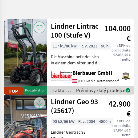
Zpřesnit
hledání
Lindner Lintrac
104.000
Kategorie
Země
Filtry
4
100 (Stufe V)
€
Zobrazit
117 kS/86 kW
R. v. 2023
90 h
s DPH od
AKTUÁLNÍ
Obnovit
406
obchodníka
CESTA
92.035,40 €
výsledků
Die Maschine befindet sich
netto
poľnohospodárska
in einem dem Alter und der
technika
Nutzung entsprechenden
Bierbauer GmbH
Zustand und kann nach
Traktory
telefonischer Vereinbarung
8311 Markt Hartmannsdorf
Tradicny
gerne vor Ort besichtigt
Traktor
Traktory /
Prémiový zlatý prodejce
TOP
Použitý stroj
und geprüft we
Lindner
Lindner
Lindner Geo 93
42.900
(25617)
VYBRAT
€
KATEGORII
90 kS/66 kW
R. v. 2004
4800 h
s DPH od
obchodníka
Lindner
37.964,60 €
Lindner Geotrac 93
netto