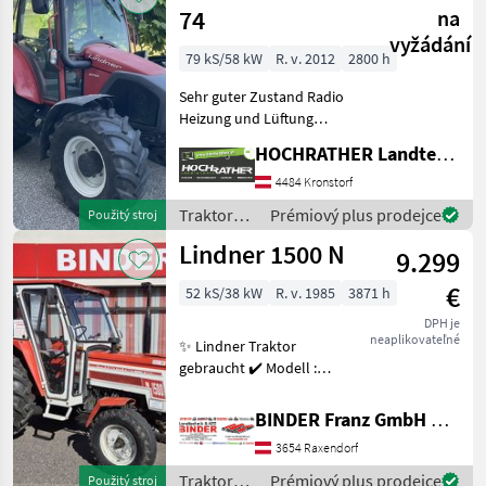
74
na
vyžádání
79 kS/58 kW
R. v. 2012
2800 h
Sehr guter Zustand Radio
Heizung und Lüftung
Lastschaltung Drehlicht
HOCHRATHER Landtechnik GmbH
Fronthdraulik mit 2
Leitungen nach vorne
4484 Kronstorf
Anhängeschlitten mit
Traktory /
Prémiový plus prodejce
Použitý stroj
Anhängekupplung 3 DWS
Lindner
Lindner 1500 N
Ste
9.299
€
52 kS/38 kW
R. v. 1985
3871 h
DPH je
neaplikovateľné
✨ Lindner Traktor
gebraucht ✔️ Modell :
1500N mit WZW! ✔️ in
serienmäßiger Ausführung
BINDER Franz GmbH & CoKG
✔️ Hinterradtraktor
3654 Raxendorf
gebraucht ✔️ Baujahr : 1985
✔️ gepflegter TOP-Zustand
Traktory /
Prémiový plus prodejce
Použitý stroj