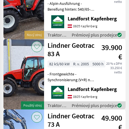
netto
- Alpin-Ausführung -
Bereifung hinten: 540/65-
R30 Mitas AC 65 - Bereifung
Landforst Kapfenberg
vorne: 440/65-R20 BKT RT
657 - Lintrac Design
8605 Kapfenberg
Kotflügel - Bohrungen für
Traktory /
Prémiový plus prodejce
Nový stroj
Zwillingsbereifun
Lindner
Lindner Geotrac
39.900
83 A
€
82 kS/60 kW
R. v. 2005
5000 h
20 % s DPH
33.250 €
netto
- Frontgewichte -
Synchronisierung (V+R) neu
- Kabinenlager neu -
Landforst Kapfenberg
Mittelachsaufhängung neu
gelagert -
8605 Kapfenberg
Dieselvorförderpumpe neu
Traktory /
Prémiový plus prodejce
Použitý stroj
- Zapfwellenkupplung neu
Lindner
Lindner Geotrac
Um Ihnen un
49.900
73 A
€