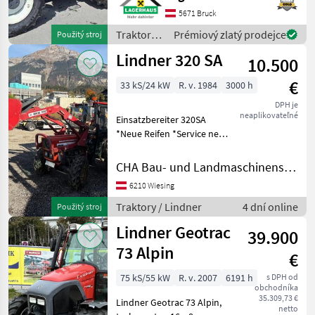
Hauer XB 90,
5671 Bruck
Leichtgutschaufel,
Traktory /
Prémiový zlatý prodejce
Použitý stroj
Palettengabel,
Lindner
Lindner 320 SA
Schneeketten Wir bit
10.500
€
33 kS/24 kW
R. v. 1984
3000 h
DPH je
neaplikovateľné
Einsatzbereiter 320SA
*Neue Reifen *Service neu
*Allrad *Mit Hydraulischen
Frontlader incl. 2 Schaufeln
CHA Bau- und Landmaschinenservice
*4To Winde , mit
6210 Wiesing
Schneeketten Pohon:
Pohon všetkých k
Traktory / Lindner
4 dní online
Použitý stroj
Lindner Geotrac
39.900
73 Alpin
€
75 kS/55 kW
R. v. 2007
6191 h
s DPH od
obchodníka
35.309,73 €
Lindner Geotrac 73 Alpin,
netto