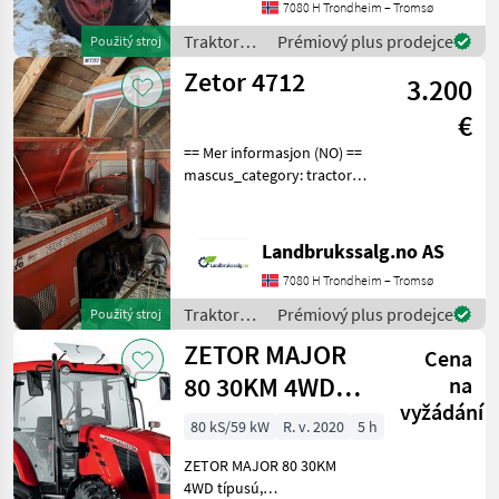
7080 H Trondheim – Tromsø
en.landbrukssalg.no/6915
for more images
Traktory /
Prémiový plus prodejce
Použitý stroj
Specification
Zetor
Zetor 4712
3.200
€
== Mer informasjon (NO) ==
mascus_category: tractors
Please provide reference
number upon request: 7717
See
Landbrukssalg.no AS
en.landbrukssalg.no/7717
7080 H Trondheim – Tromsø
for more images
Descriptions
Traktory /
Prémiový plus prodejce
Použitý stroj
Zetor
ZETOR MAJOR
Cena
80 30KM 4WD
na
vyžádání
típusú,
80 kS/59 kW
R. v. 2020
5 h
öszkerékmeghajt
ZETOR MAJOR 80 30KM
4WD típusú,