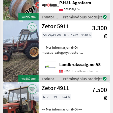
P.H.U. Agrofarm
message by e-mail either
whatsapp. TRAKTOR -
55095 Byków
SCHLEPPER ERSATZTEILE.
Traktory /
Prémiový plus prodejce
Použitý stroj
Bei weiteren fragen
Zetor
Zetor 5911
kontaktieren
3.300
€
58 kS/43 kW
R. v. 1982
3610 h
== Mer informasjon (NO) ==
mascus_category: tractors
Please provide reference
number upon request: 8638
Landbrukssalg.no AS
See
7080 H Trondheim – Tromsø
en.landbrukssalg.no/8638
for more images
Traktory /
Prémiový plus prodejce
Použitý stroj
Specification
Zetor
Zetor 4911
7.500
€
R. v. 1979
1624 h
== Mer informasjon (NO) ==