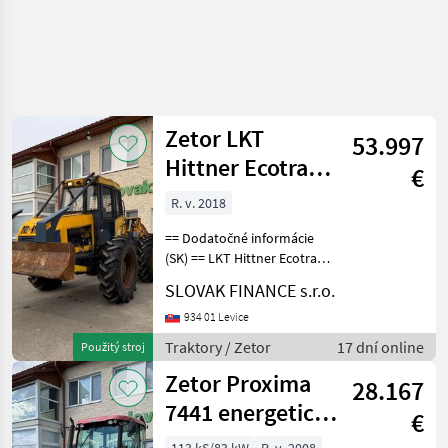
Zetor LKT
53.997
Hittner Ecotrac
€
120 4&#215;4
R. v. 2018
2018 VIN 018
== Dodatočné informácie
(SK) == LKT Hittner Ecotrac
120 4x4 r.v.:2018, 6538 MTH,
SLOVAK FINANCE s.r.o.
manuál, 84 kW, motor
DEUTZ - 6 valec - vzduchom
934 01 Levice
chladený, uzávierky vpredu
Traktory / Zetor
17 dní online
Použitý stroj
+ vzad
Zetor Proxima
28.167
7441 energetická
€
nadstavba VIN