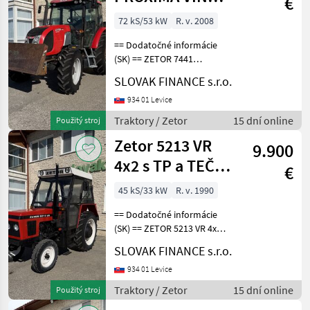
€
637
72 kS/53 kW
R. v. 2008
== Dodatočné informácie
(SK) == ZETOR 7441
PROXIMA 4x4, r.v. 11/2008,
SLOVAK FINANCE s.r.o.
6662 MTH, 4156cm3, 53kw,
manuál, radlica, zadná
934 01 Levice
vzpera, zadná uzávierka
Traktory / Zetor
15 dní online
Použitý stroj
diferenciálu, vpredu
Zetor 5213 VR
9.900
4x2 s TP a TEČ
€
hydraulika
45 kS/33 kW
R. v. 1990
manual VIN 978
== Dodatočné informácie
(SK) == ZETOR 5213 VR 4x2
r.v. 02/1990, 2639 mth, 33, 1
SLOVAK FINANCE s.r.o.
kW, 2696 cm3, manuál,
vzadu trojbodový záves,
934 01 Levice
vývody: kardán, hydraulika,
Traktory / Zetor
15 dní online
Použitý stroj
elektrika