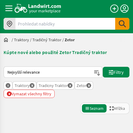
Prohledat nabídky
/
Traktory
/
Tradičný Traktor
/
Zetor
Kúpte nové alebo použité Zetor Tradičný traktor
Takto se řadí nabídky na Landwirt.com
Filtry
x
x
x
x
Traktory
Tradicny Traktor
Zetor
x
Vymazat všechny filtry
Seznam
Mřížka