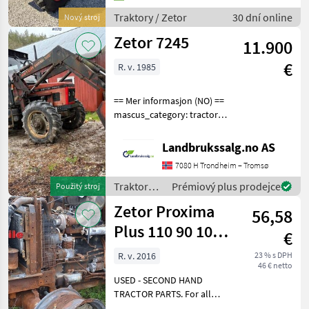
piacon! Motor: 136 LE (100,
Traktory / Zetor
30 dní online
Nový stroj
2 kW), Stage V Henger
Zetor 7245
11.900
€
R. v. 1985
== Mer informasjon (NO) ==
mascus_category: tractors
Please provide reference
number upon request: 8712
Landbrukssalg.no AS
See
7080 H Trondheim – Tromsø
en.landbrukssalg.no/8712
for more images
Traktory /
Prémiový plus prodejce
Použitý stroj
Specification
Zetor
Zetor Proxima
56,58
Plus 110 90 100
€
parts,
R. v. 2016
23 % s DPH
46 € netto
ersatzteile, piec
USED - SECOND HAND
TRACTOR PARTS. For all
parts call us or send