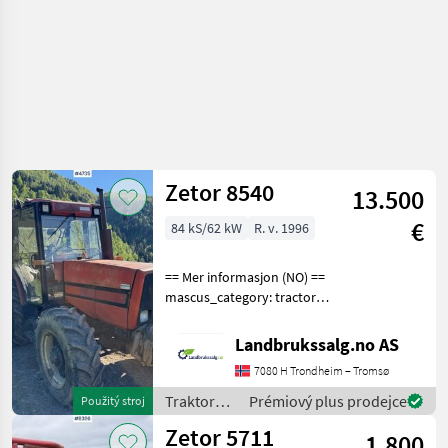
Zetor 8540
13.500
€
84 kS/62 kW
R. v. 1996
== Mer informasjon (NO) ==
mascus_category: tractors
Please provide reference
number upon request: 4735
Landbrukssalg.no AS
See
7080 H Trondheim – Tromsø
en.landbrukssalg.no/4735
for more images
Traktory /
Prémiový plus prodejce
Použitý stroj
Specification
Zetor
Zetor 5711
1.800