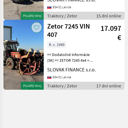
cm3, manuál, vzadu
uzávierka, vzadu vývody:
934 01 Levice
kardán, trojbodový zaves,
Traktory / Zetor
15 dní online
Použitý stroj
hydraulika,
Zetor 7245 VIN
17.097
407
€
R. v. 1989
== Dodatočné informácie
(SK) == ZETOR 7245 4x4 +
snehová fréza , r.v. 2/1989,
SLOVAK FINANCE s.r.o.
870 MTH, 3595cm3, manuál,
nezávislé kúrenie, snehová
934 01 Levice
fréza SFT 7045, prídavný
Traktory / Zetor
17 dní online
Použitý stroj
motor