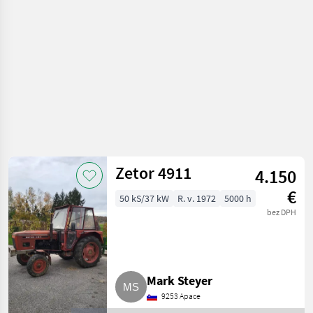
Zetor 4911
4.150
€
50 kS/37 kW
R. v. 1972
5000 h
bez DPH
Mark Steyer
9253 Apace