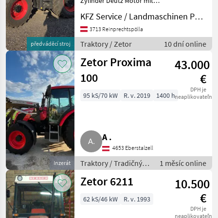
Zylinder Deutz Motor mit
John Deere
171 PS GETRIEBE ZF TBT 16
KFZ Service / Landmaschinen Philipp Manhart
5 Gang mit 6 fach
Fendt
Lastschaltung 40 km/h bei
3713 Reinprechtspölla
1800 Motordrehzahl 2 L
Traktory / Zetor
10 dní online
předváděcí stroj
New Holland
Druckluft K80 An
Zetor Proxima
43.000
Steyr
100
€
DPH je
Claas
95 kS/70 kW
R. v. 2019
1400 h
neaplikovateľné
Zobrazit
všech
48
A .
MODEL
4653 Eberstalzell
Traktory / Tradičný
1 měsíc online
Inzerát
traktor
Zetor 6211
10.500
4911
€
62 kS/46 kW
R. v. 1993
Major
CL80
DPH je
neaplikovateľné