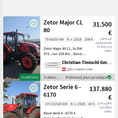
Zpřesnit
hledání
Zetor Major CL
31.500
Kategorie
Země
Filtry
4
80
€
Zobrazit
75 kS/55 kW
R. v. 2018
258 h
s DPH od
AKTUÁLNÍ
Obnovit
37
obchodníka
CESTA
27.876,11 €
výsledků
Zetor Major 80 CL, 3x DW
netto
poľnohospodárska
STG , nur 258 Bst. , Service
technika
neu, EZ 20.12.2018 Pohon:
Christian Timischl GmbH
Pohon všetkých kolies, ,
Traktory
Stanovište rušňovodiča:
8261 Sinabelkirchen
Tradicny
Vodičská kabína, Vývodový
Traktor
Traktory /
Prémiový plus prodejce
Použitý stroj
hriadeľ hnaci
Zetor
Zetor
Zetor Serie 6 -
137.880
6170
VYBRAT
€
KATEGORII
171 kS/126 kW
R. v. 2026
43 h
20 % s DPH
114.900 €
Zetor
netto
Neue Serie 6 - 6170 4