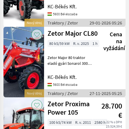
öszkerékmeghajtású
KC-Békés Kft.
mezőgazdasági vontató A
KC-BÉKÉS KFT. új és
5600 Békéscsaba
használt mezőgazdasági
Traktory / Zetor
29-01-2026 05:26
Nový stroj
gépek, alkatrészek és
Zetor Major CL80
traktorok értékesítése o
Cena
na
80 kS/59 kW
R. v. 2025
1 h
vyžádání
Zetor Major 80 traktor
eladó gyári Sonarol 300
homlokrakodóval Ez a
megbízható Zetor Major CL
KC-Békés Kft.
80 traktor, gyári Sonarol
5600 Békéscsaba
300 homlokrakodóval
szerelve, most kiváló be
Traktory / Zetor
27-11-2025 05:25
Nový stroj
Zetor Proxima
28.700
Power 105
€
100 kS/74 kW
R. v. 2011
2580 h
22 % s DPH
23.524,59 €