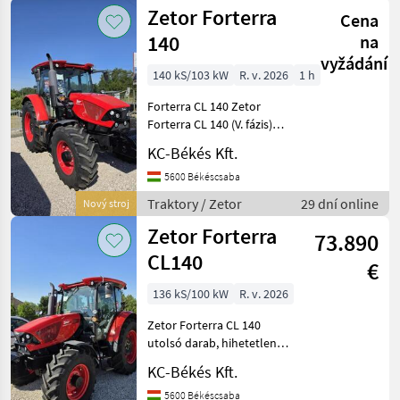
Zetor Forterra
Cena
140
na
vyžádání
140 kS/103 kW
R. v. 2026
1 h
Forterra CL 140 Zetor
Forterra CL 140 (V. fázis)
Zetor - 136 LE (100, 2 kW) - V.
KC-Békés Kft.
fázis Váltó: szinkronhajtó,
24/18 fokozat, 40 km/h TLT
5600 Békéscsaba
540/540E/1000/1000E FPTO
Traktory / Zetor
29 dní online
Nový stroj
és F
Zetor Forterra
73.890
CL140
€
136 kS/100 kW
R. v. 2026
Zetor Forterra CL 140
utolsó darab, hihetetlen
ÁRON FORTERRA CL 140
KC-Békés Kft.
Utolsó darab, hihetetlen
áron! - Legolcsóbb a
5600 Békéscsaba