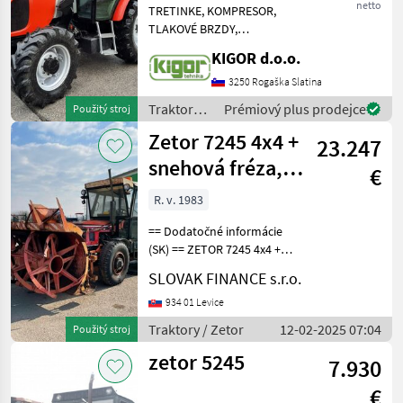
netto
TRETINKE, KOMPRESOR,
TLAKOVÉ BRZDY,
ELEKTRICKÝ INVERTOR, 40
KIGOR d.o.o.
KM/H, MECHANICKÁ
HYDRAULIKA Traktory
3250 Rogaška Slatina
Tradičný traktor
Traktory /
Prémiový plus prodejce
Použitý stroj
Zetor
Zetor 7245 4x4 +
23.247
snehová fréza,
€
manuál VIN 924 -
R. v. 1983
možno
== Dodatočné informácie
(SK) == ZETOR 7245 4x4 +
snehová fréza , r.v. 12/1983,
SLOVAK FINANCE s.r.o.
856 MTH, 3595cm3, manuál,
nezávislé kúrenie, snehová
934 01 Levice
fréza SFT 7045, prídavný
Traktory / Zetor
12-02-2025 07:04
Použitý stroj
motor
zetor 5245
7.930
€