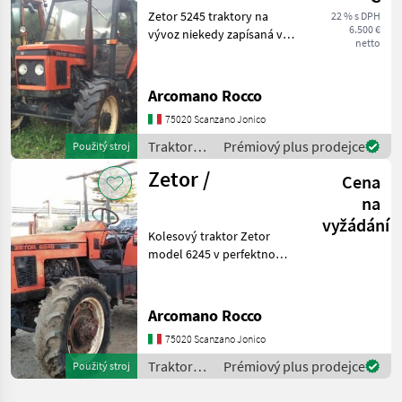
Zetor 5245 traktory na
22 % s DPH
6.500 €
vývoz niekedy zapísaná v
netto
Taliansku s hodinami
originálneho diela,
dokonale všetko. Chýba
Arcomano Rocco
mu zadného okna a na
75020 Scanzano Jonico
ľavej strane sklo, ktoré
budú po
Traktory /
Prémiový plus prodejce
Použitý stroj
Zetor
Zetor /
Cena
na
vyžádání
Kolesový traktor Zetor
model 6245 v perfektnom
stave. Traktory Tradičný
traktor
Arcomano Rocco
75020 Scanzano Jonico
Traktory /
Prémiový plus prodejce
Použitý stroj
Zetor