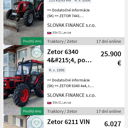
113 kS/83 kW
R. v. 2008
448
== Dodatočné informácie
(SK) == ZETOR 7441
PROXIMA 4x4, + energetická
SLOVAK FINANCE s.r.o.
nadstavba, r.v. 10/2008,
4707 MTH, 4156cm3, 83 kw,
934 01 Levice
manuál, radlica, naviják,
Traktory / Zetor
17 dní online
Použitý stroj
zadná vzpera, z
Zetor 6340
25.900
4&#215;4, po
€
celkovej
R. v. 1996
generálnej
== Dodatočné informácie
oprave, VI
(SK) == ZETOR 6340 4x4, r.v.
6/1996, 11 MTH po celkovej
SLOVAK FINANCE s.r.o.
generálnej oprave,
2922cm3, 33, 9 KW, manuál,
934 01 Levice
revers, uzávierky,
Traktory / Zetor
17 dní online
Použitý stroj
trojbodový záves,
Zetor 6211 VIN
6.027