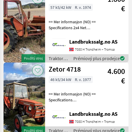
€
57 kS/42 kW
R. v. 1974
== Mer informasjon (NO) ==
Specifications 2x4 Net
weight approx. 2250 kg
Ready for delivery Notes
Landbrukssalg.no AS
Does not absorb diesel
7080 H Trondheim – Tromsø
Traktory Tradičný traktor
Traktory /
Prémiový plus prodejce
Použitý stroj
Zetor
Zetor 4718
4.600
€
46 kS/34 kW
R. v. 1977
== Mer informasjon (NO) ==
Specifications
Approximately 4200 hours
2x4 Permissible total
Landbrukssalg.no AS
weight 3690 kg Tire size
7080 H Trondheim – Tromsø
front 6.50-16 Rear tire size
12.4-32 Ready for d
Traktory /
Prémiový plus prodejce
Použitý stroj