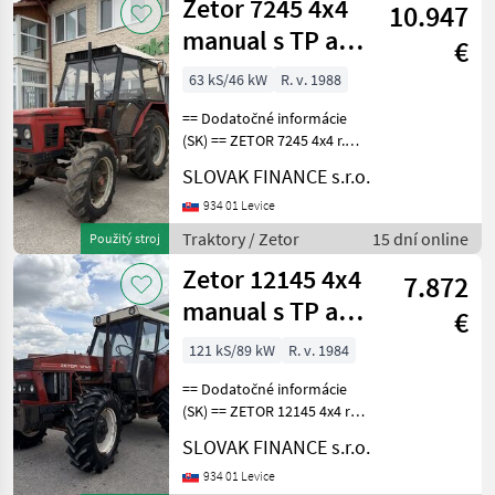
Zetor 7245 4x4
10.947
manual s TP a
€
TEČ VIN 025
63 kS/46 kW
R. v. 1988
== Dodatočné informácie
(SK) == ZETOR 7245 4x4 r.v.
03/1988, 3051 mth, 46 kW,
SLOVAK FINANCE s.r.o.
3595 cm3, manuál,
uzávierka vzadu, vzadu
934 01 Levice
trojboodvý záves, vývod
Traktory / Zetor
15 dní online
Použitý stroj
kardán, vzduch, ele
Zetor 12145 4x4
7.872
manual s TP a
€
TEČ VIN 278
121 kS/89 kW
R. v. 1984
== Dodatočné informácie
(SK) == ZETOR 12145 4x4 r.v.
1984, 89 kW, 6842 cm3, 4284
SLOVAK FINANCE s.r.o.
mth, manuál, vzadu
uzávierka, trojbodový
934 01 Levice