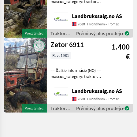
mascus_category: tractors
Please provide reference
number upon request: 8488
Landbrukssalg.no AS
See
7080 H Trondheim – Tromsø
en.landbrukssalg.no/8488
for more images
Traktory /
Prémiový plus prodejce
Použitý stroj
Specification
Zetor
Zetor 6911
1.400
€
R. v. 1981
== Ďalšie informácie (NO) ==
mascus_category: traktory
Na požiadanie uveďte
referenčné číslo: 8527 Viac
Landbrukssalg.no AS
obrázkov nájdete na
7080 H Trondheim – Tromsø
en.landbrukssalg.no/8527
Špecifikácie Pr
Traktory /
Prémiový plus prodejce
Použitý stroj
Zetor