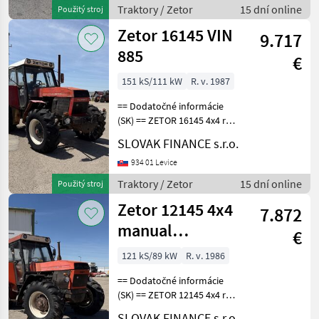
záves, vzadu vývody:
Traktory / Zetor
15 dní online
Použitý stroj
kardán, vzduch, hyd
Zetor 16145 VIN
9.717
885
€
151 kS/111 kW
R. v. 1987
== Dodatočné informácie
(SK) == ZETOR 16145 4x4 r.v.
05/1987, 2904 mth, 11, 5 kW,
SLOVAK FINANCE s.r.o.
6842 cm3, manuál, zadná
uzávierka, turbo, vzadu
934 01 Levice
vývody kardán, trojbodový
Traktory / Zetor
15 dní online
Použitý stroj
záves,
Zetor 12145 4x4
7.872
manual
€
hydraulika s TP a
121 kS/89 kW
R. v. 1986
TEČ VIN 881
== Dodatočné informácie
(SK) == ZETOR 12145 4x4 r.v.
1986, 4588 mth, 89 kW, 6842
SLOVAK FINANCE s.r.o.