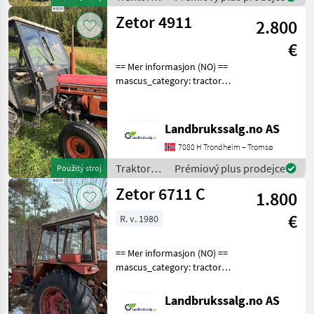
Zetor
Zetor 4911
2.800
€
== Mer informasjon (NO) ==
mascus_category: tractors
Please provide reference
number upon request: 5831
See
Landbrukssalg.no AS
en.landbrukssalg.no/5831
7080 H Trondheim – Tromsø
for more images
Specification
Traktory /
Prémiový plus prodejce
Použitý stroj
Zetor
Zetor 6711 C
1.800
€
R. v. 1980
== Mer informasjon (NO) ==
mascus_category: tractors
Please provide reference
number upon request: 6915
Landbrukssalg.no AS
See