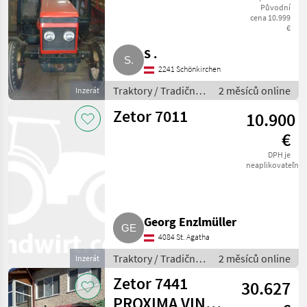
Původní
MARKETPLACE
cena 10.999
€
Nabídky
Marketplace
Inzeráty
S .
prodejců
2241 Schönkirchen
Traktory / Tradičný
2 měsíců online
Inzerát
traktor
Zetor 7011
10.900
€
DPH je
neaplikovateľné
Georg Enzlmüller
4084 St. Agatha
Traktory / Tradičný
2 měsíců online
Inzerát
traktor
Zetor 7441
30.627
PROXIMA VIN