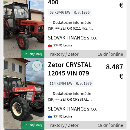
400
€
63 kS/46 kW
R. v. 1986
== Dodatočné informácie
(SK) == ZETOR 6211 4x2 r.v.
1986, 5360 mth, 45.5 kW,
SLOVAK FINANCE s.r.o.
3456 cm3, plne funkčný,
manuál, uzávierka vzadu,
934 01 Levice
trojbodový záves vzadu,
Traktory / Zetor
18 dní online
Použitý stroj
kardanový vý
Zetor CRYSTAL
8.487
12045 VIN 079
€
114 kS/84 kW
R. v. 1979
== Dodatočné informácie
(SK) == ZETOR CRYSTAL
12045 4X4 r.v. 1979, 3578
SLOVAK FINANCE s.r.o.
km, 6842 cm3, 84 kW,
manuálna prevodovka,
934 01 Levice
uzávierka vzadu, vývody na
Traktory / Zetor
18 dní online
Použitý stroj
vzduch, vývody na hyd