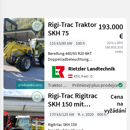
Zpřesnit
hledání
Rigi-Trac Traktor
193.000
Kategorie
Země
Filtry
4
SKH 75
€
Zobrazit
115 kS/85 kW
100 h
20 % s DPH
AKTUÁLNÍ
Obnovit
6
160.833,33 €
CESTA
netto
výsledků
Bereifung 440/65 R20 BKT
poľnohospodárska
Doppelradbeleuchtung
technika
aufklappbar Front:
Rietzler Landtechnik
Fronthydraulik mit
Traktory
Geräteentlastung
6531 Ried I.O.
Tradicny
Frontzapfwelle 1000U/min
Traktor
Traktory /
Prémiový plus prodejce
předváděcí stroj
links Fronthydraulik Kat. II
Rigi-Trac
Rigi
Rigi-Trac Rigitrac
1x D
Cena
Trac
SKH 150 mit
na
VYBRAT
vyžádání
Kran
KATEGORII
170 kS/125 kW
R. v. 2020
900 h
Rigi-Trac
Rigitrtac SKH 150