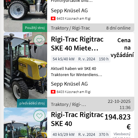
Fronthydrtaulik und
John Deere
Zapfwelle Bereifung 600/65
Sepp Knüsel AG
R 30 mit Doppelrad 230/95
R 42 1 Paar Traktor Twinn
6403 Küssnach am Rigi
Fendt
Kran und Transportgestell
Traktory / Rigi-Trac
8 dní online
Použitý stroj
Aufbau für
New Holland
Rigi-Trac Rigitrac
Cena
SKE 40 Miete
na
Steyr
vyžádání
Winterdienst
54 kS/40 kW
R. v. 2024
150 h
Claas
Aktuell haben wir SKE 40
Zobrazit
Traktoren für Winterdienst
všech
Miete Grundkosten
Sepp Knüsel AG
48
Auslieferung Mindestmiete
6403 Küssnach am Rigi
nach Absprache Traktory
MARKETPLACE
Tradičný traktor
22-10-2025
předváděcí stroj
Traktory / Rigi-
11:36
Nabídky
Trac
Marketplace
Inzeráty
Rigi-Trac Rigitrac
prodejců
194.823
SKE 40
€
40 kS/29 kW
R. v. 2024
370 h
Všeobecný