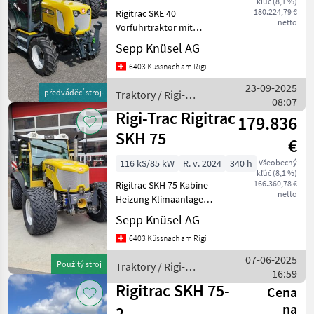
kľúč (8,1 %)
180.224,79 €
Rigitrac SKE 40
netto
Vorführtraktor mit
Fronthydraulik und
Sepp Knüsel AG
Zapfwelle Rädere auf
6403 Küssnach am Rigi
Wunsch Traktory Tradičný
traktor
23-09-2025
předváděcí stroj
Traktory / Rigi-
08:07
Trac
Rigi-Trac Rigitrac
179.836
SKH 75
€
116 kS/85 kW
R. v. 2024
340 h
Všeobecný
kľúč (8,1 %)
166.360,78 €
Rigitrac SKH 75 Kabine
netto
Heizung Klimaanlage
Doppelrad Beleuchtung 2-
Sepp Knüsel AG
Leiter Anhängerbremse 3
6403 Küssnach am Rigi
DW hinten und 3 DW vorne
Traktory Tradičný traktor
07-06-2025
Použitý stroj
Traktory / Rigi-
16:59
Trac
Rigitrac SKH 75-
Cena
na
2