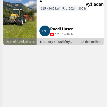
vyžiadani
115 kS/85 kW
R. v. 2024
300 h
Ruedi Huser
9651 Ennetbühl
Traktory / Tradičný
28 dní online
Obchodní poskytovatel
traktor