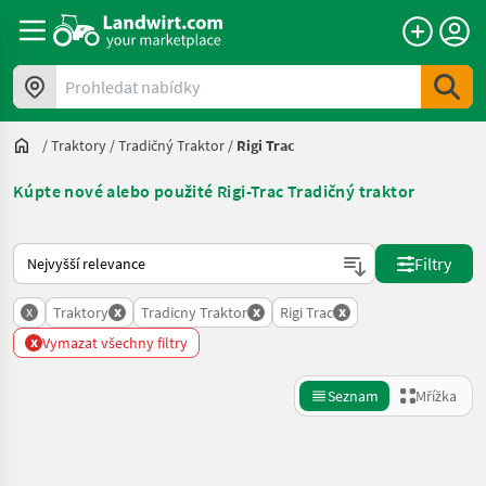
Prohledat nabídky
/
Traktory
/
Tradičný Traktor
/
Rigi Trac
Kúpte nové alebo použité Rigi-Trac Tradičný traktor
Takto se řadí nabídky na Landwirt.com
Filtry
x
x
x
x
Traktory
Tradicny Traktor
Rigi Trac
x
Vymazat všechny filtry
Seznam
Mřížka