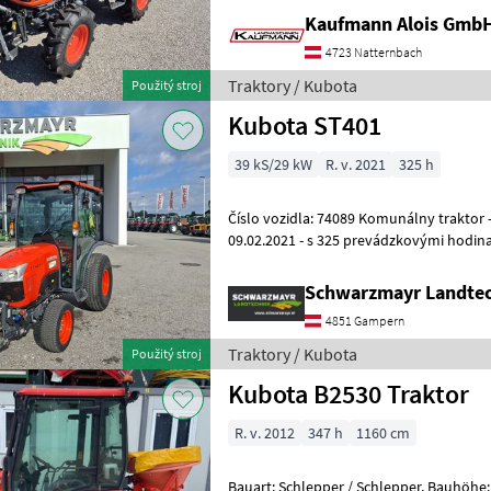
Kaufmann Alois Gmb
4723 Natternbach
Traktory / Kubota
Použitý stroj
Kubota ST401
39 kS/29 kW
R. v. 2021
325 h
Číslo vozidla: 74089 Komunálny traktor - s prvou registráciou
09.02.2021 - s 325 prevádzkovými hodinam
pracovnými svetlometmi vpredu - s 2 p
Schwarzmayr Landte
4851 Gampern
Traktory / Kubota
Použitý stroj
Kubota B2530 Traktor
R. v. 2012
347 h
1160 cm
Bauart: Schlepper / Schlepper, Bauhöhe: 2230mm, Traktory Tradičný