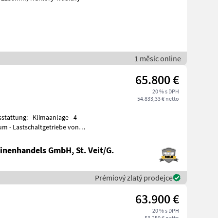
1 měsíc online
65.800 €
20 % s DPH
54.833,33 € netto
imaanlage - 4
um - Lastschaltgetriebe von
nenhandels GmbH, St. Veit/G.
Prémiový zlatý prodejce
63.900 €
20 % s DPH
53.250 € netto