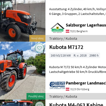
Ausstattung: 4 Zylinder, 40 km/h, Vollsynchronisiertes Schaltgetriebe,
6 Gänge, 3 Gruppen, 2 Lastschaltstufen, Powershuttle, Bereifung
31x10.50-15, 340/80R24
Salzburger Lagerhaus
5101 Bergheim
Traktory / Kubota
Nový stroj
Kubota M7172
160 kS/118 kW
R. v. 2018
2980 h
Kubota M 7172 50 km/h 4 Zylinder Motor 6, 1 l Hubraum
Lastschaltgetriebe 50 km/h Druckluftbr
Vorderachse Power - Beyound Anschlus
Pamberger Landmasc
3123 Obritzberg
Traktory / Kubota
Použitý stroj
Kubota M4-063 Kabine