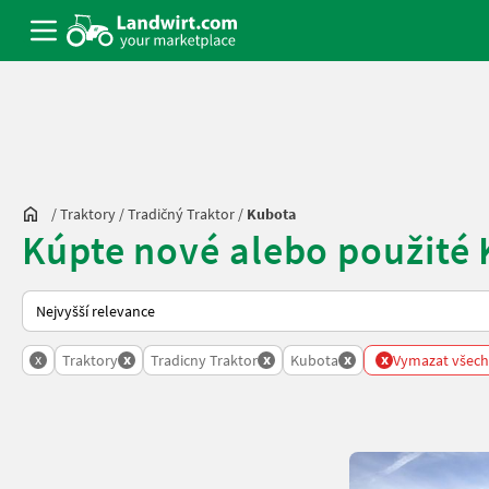
/
Traktory
/
Tradičný Traktor
/
Kubota
Kúpte nové alebo použité 
Takto se řadí nabídky na Landwirt.com
x
x
x
x
x
Traktory
Tradicny Traktor
Kubota
Vymazat všechn