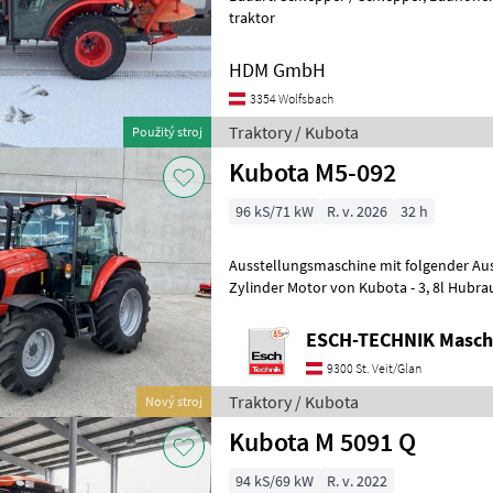
traktor
HDM GmbH
3354 Wolfsbach
Traktory / Kubota
Použitý stroj
Kubota M5-092
96 kS/71 kW
R. v. 2026
32 h
Ausstellungsmaschine mit folgender Ausstattung: - Kl
Zylinder Motor von Kubota - 3, 8l Hubra
Kubota - Komfortpaket - B
ESCH-TECHNIK Maschi
9300 St. Veit/Glan
Traktory / Kubota
Nový stroj
Kubota M 5091 Q
94 kS/69 kW
R. v. 2022