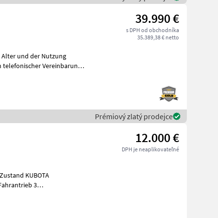
39.990 €
s DPH od obchodníka
35.389,38 € netto
m Alter und der Nutzung
telefonischer Vereinbarung
Prémiový zlatý prodejce
12.000 €
DPH je neaplikovateľné
and KUBOTA
Fahrantrieb 3
hgang) Allrad zu