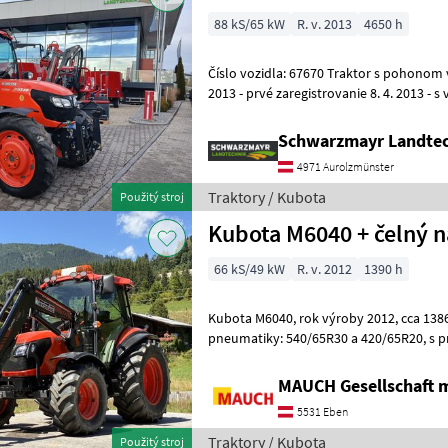
88 kS/65 kW
R. v. 2013
4650 h
Číslo vozidla: 67670 Traktor s pohonom všetkých kolies - rok výroby
2013 - prvé zaregistrovanie 8. 4. 2013 - s
prevodovkou na 40 km/h - s f
Schwarzmayr Landtec
4971 Aurolzmünster
Traktory / Kubota
Použitý stroj
Kubota M6040 + čelný 
66 kS/49 kW
R. v. 2012
1390 h
Kubota M6040, rok výroby 2012, cca 1386 prevádzkových hodín,
pneumatiky: 540/65R30 a 420/65R20, s predným nakladačom Hydrac
Eurokipp ViTech, 3. koleso, EHS, klimatiz
MAUCH Gesellschaft m
5531 Eben
Traktory / Kubota
Použitý stroj