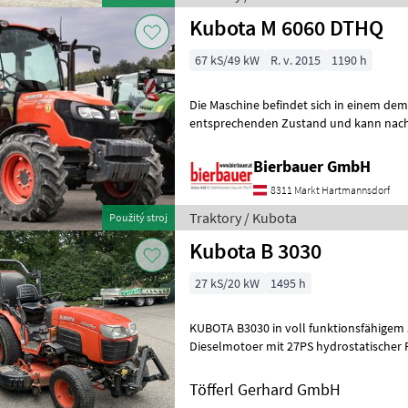
Kubota M 6060 DTHQ
67 kS/49 kW
R. v. 2015
1190 h
Die Maschine befindet sich in einem de
entsprechenden Zustand und kann nach 
gerne vor Ort besichtigt und geprüft we
Bierbauer GmbH
8311 Markt Hartmannsdorf
Traktory / Kubota
Použitý stroj
Kubota B 3030
27 kS/20 kW
1495 h
KUBOTA B3030 in voll funktionsfähigem Zust
Dieselmotoer mit 27PS hydrostatischer 
Getriebegruppen (schnell-langsam-Kriec
Töfferl Gerhard GmbH