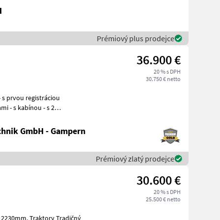
H
Prémiový plus prodejce
36.900 €
20 % s DPH
30.750 € netto
i - s kabínou - s 2
racov
chnik GmbH - Gampern
Prémiový zlatý prodejce
30.600 €
20 % s DPH
25.500 € netto