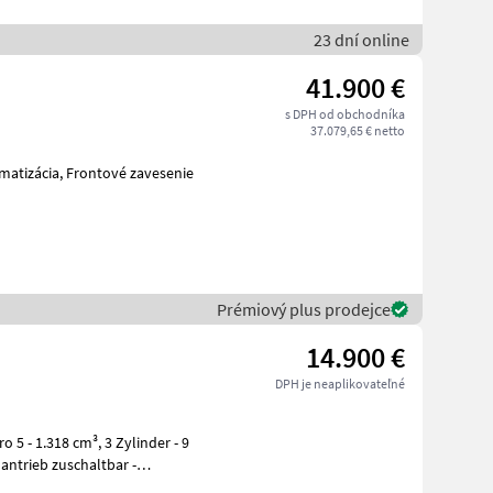
23 dní online
41.900 €
s DPH od obchodníka
37.079,65 € netto
matizácia, Frontové zavesenie
Prémiový plus prodejce
14.900 €
DPH je neaplikovateľné
8 cm³, 3 Zylinder - 9
antrieb zuschaltbar -