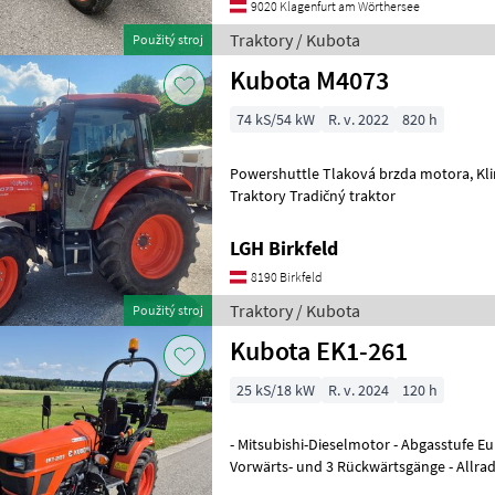
9020 Klagenfurt am Wörthersee
Traktory / Kubota
Použitý stroj
Kubota M4073
74 kS/54 kW
R. v. 2022
820 h
Powershuttle Tlaková brzda motora, Kli
Traktory Tradičný traktor
LGH Birkfeld
8190 Birkfeld
Traktory / Kubota
Použitý stroj
Kubota EK1-261
25 kS/18 kW
R. v. 2024
120 h
- Mitsubishi-Dieselmotor - Abgasstufe Euro 5 - 1.31
Vorwärts- und 3 Rückwärtsgänge - Allrad
Kriechgang - 18, 2 km/h -