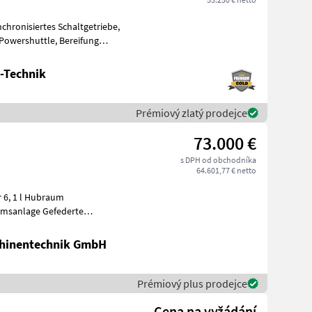
-Technik
Prémiový zlatý prodejce
73.000 €
s DPH od obchodníka
64.601,77 € netto
emsanlage Gefederte
s Aut
hinentechnik GmbH
Prémiový plus prodejce
Cena na vyžádání