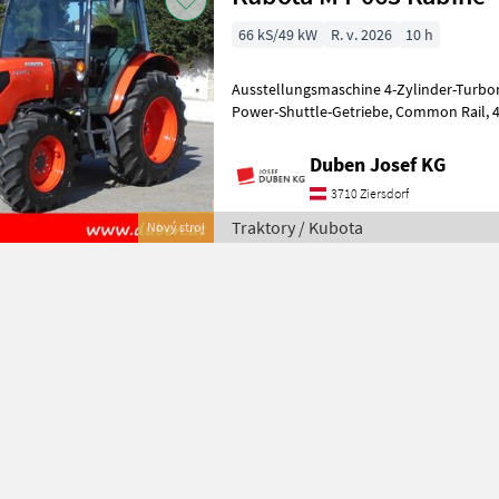
66 kS/49 kW
R. v. 2026
10 h
Ausstellungsmaschine 4-Zylinder-Turbomo
Power-Shuttle-Getriebe, Common Rail, 40-km/h-Eco, MHR,
Duben Josef KG
3710 Ziersdorf
Traktory / Kubota
Nový stroj