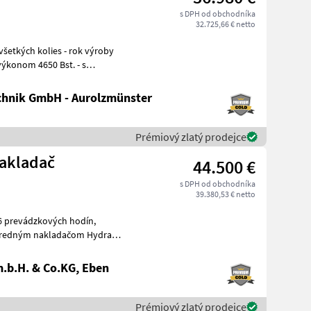
s DPH od obchodníka
32.725,66 € netto
 výkonom 4650 Bst. - s
hnik GmbH - Aurolzmünster
Prémiový zlatý prodejce
nakladač
44.500 €
s DPH od obchodníka
39.380,53 € netto
.b.H. & Co.KG, Eben
Prémiový zlatý prodejce