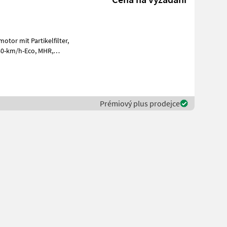
tor mit Partikelfilter,
Klimaanlage, Mega-Flow-Pumpe mit 64 l/min, 2 dw
Prémiový plus prodejce