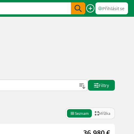
Přihlásit se
Filtry
Seznam
Mřížka
36.980 €