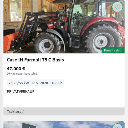
Použitý stroj
Case IH Farmall 75 C Basis
47.000 €
DPH je neaplikovateľné
75 kS/55 kW
R. v. 2020
1083 h
PRIVATVERKAUF -
Traktory /