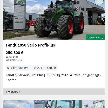
Použitý stroj
Fendt 1050 Vario ProfiPlus
250.800 €
20 % s DPH
209.000 € netto
517 kS/380 kW
R. v. 2017
4300 h
Fendt 1050 Vario ProfiPlus | 517 PS | Bj. 2017 | 4.326 h Top gepflegt –
– sofor
Traktory /