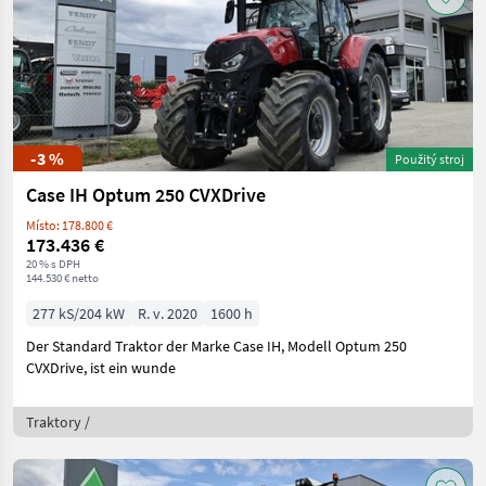
-3 %
Použitý stroj
Case IH Optum 250 CVXDrive
Místo: 178.800 €
173.436 €
20 % s DPH
144.530 € netto
277 kS/204 kW
R. v. 2020
1600 h
Der Standard Traktor der Marke Case IH, Modell Optum 250
CVXDrive, ist ein wunde
Traktory /