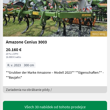
Nový stroj
Amazone Cenius 3003
20.160 €
20 % s DPH
16.800 € netto
R. v. 2023
300 cm
**Grubber der Marke Amazone – Modell 2023** **Eigenschaften:** -
**Baujahr:*
Zariadenia na obrábanie pôdy /
Všech 30 nabídek od tohoto prodejce