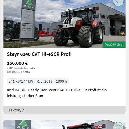
Použitý stroj
Steyr 6240 CVT Hi-eSCR Profi
156.000 €
s DPH od obchodníka
138.053,10 € netto
241 kS/177 kW
R. v. 2019
1800 h
und ISOBUS Ready. Der Steyr 6240 CVT Hi-eSCR Profi ist ein
leistungsstarker Stan
Traktory /