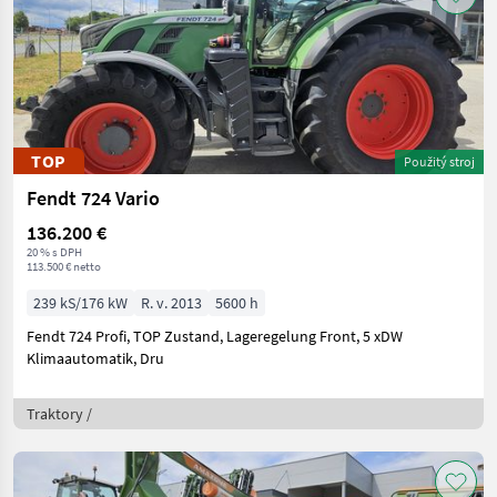
TOP
Použitý stroj
Fendt 724 Vario
136.200 €
20 % s DPH
113.500 € netto
239 kS/176 kW
R. v. 2013
5600 h
Fendt 724 Profi, TOP Zustand, Lageregelung Front, 5 xDW
Klimaautomatik, Dru
Traktory /