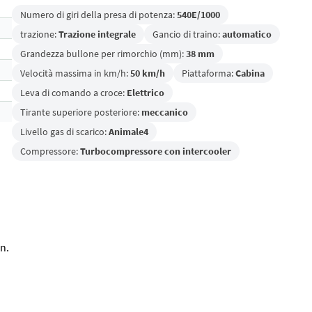
Numero di giri della presa di potenza:
540E/1000
trazione:
Trazione integrale
Gancio di traino:
automatico
Grandezza bullone per rimorchio (mm):
38 mm
Velocità massima in km/h:
50 km/h
Piattaforma:
Cabina
Leva di comando a croce:
Elettrico
Tirante superiore posteriore:
meccanico
Livello gas di scarico:
Animale4
Compressore:
Turbocompressore con intercooler
n.