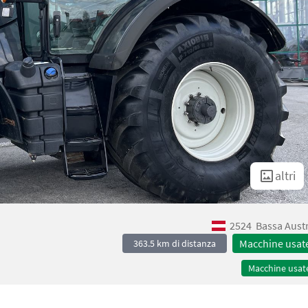
altri
2524
Bassa Aust
Macchine usat
363.5 km di distanza
Macchine usat