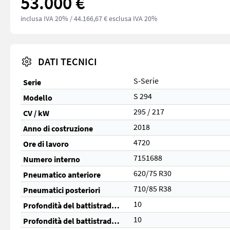
53.000 €
inclusa IVA 20%
/ 44.166,67 € esclusa IVA 20%
DATI TECNICI
S-Serie
Serie
S 294
Modello
295 / 217
CV / kW
2018
Anno di costruzione
4720
Ore di lavoro
7151688
Numero interno
620/75 R30
Pneumatico anteriore
710/85 R38
Pneumatici posteriori
10
Profondità del battistrada anteriore (%)
10
Profondità del battistrada posteriore (%)