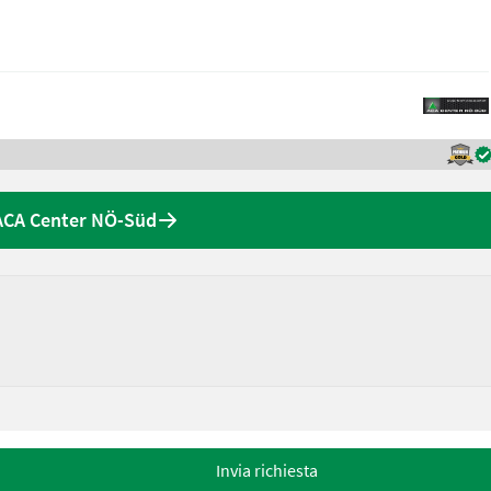
 ACA Center NÖ-Süd
Invia richiesta