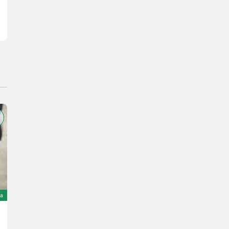
ta
Taurus Kulturräder 230/95 R44 + 230/95 R32