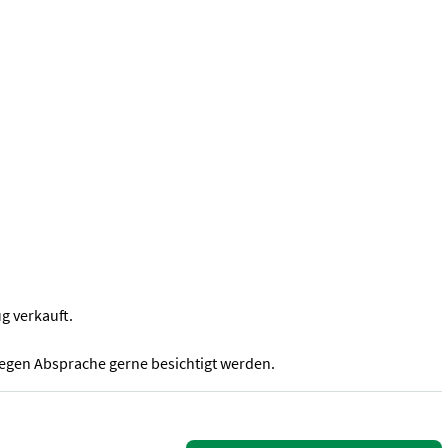
g verkauft.
gegen Absprache gerne besichtigt werden.
den. Ausstattung: - Frontkraftheber - Automatische Anhängekupplung