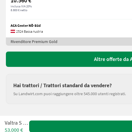
10.560 €
inclusa IVA 20%
8.800 € netto
ACA Center NÖ-Süd
2524 Bassa Austria
Rivenditore Premium Gold
Altre offerte da
Hai trattori / Trattori standard da vendere?
Su Landwirt.com puoi raggiungere oltre 545.000 utenti registrati.
Valtra S 294
53.000 €