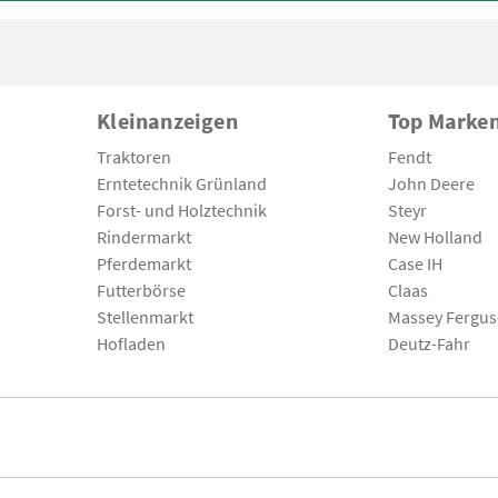
Kleinanzeigen
Top Marke
Traktoren
Fendt
Erntetechnik Grünland
John Deere
Forst- und Holztechnik
Steyr
Rindermarkt
New Holland
Pferdemarkt
Case IH
Futterbörse
Claas
Stellenmarkt
Massey Fergu
Hofladen
Deutz-Fahr