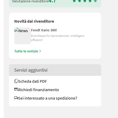
4.7
Valutazione rivenditore
Novità dal rivenditore
Fendt Vario 300!
Eine Klasse für Generationen. Intelligent
effizient!
Tutte le notizie
Servizi aggiuntivi
Scheda dati PDF
Richiedi finanziamento
Sei interessato a una spedizione?