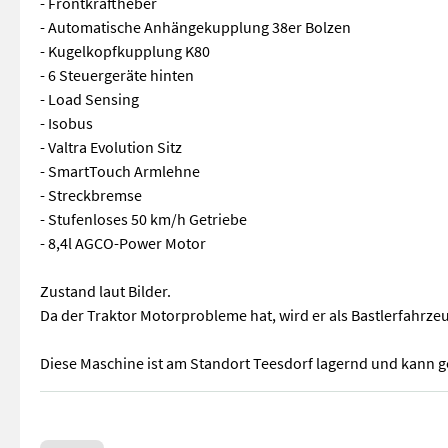
- Frontkraftheber
- Automatische Anhängekupplung 38er Bolzen
- Kugelkopfkupplung K80
- 6 Steuergeräte hinten
- Load Sensing
- Isobus
- Valtra Evolution Sitz
- SmartTouch Armlehne
- Streckbremse
- Stufenloses 50 km/h Getriebe
- 8,4l AGCO-Power Motor
Zustand laut Bilder.
Da der Traktor Motorprobleme hat, wird er als Bastlerfahrzeu
Diese Maschine ist am Standort Teesdorf lagernd und kann 
Verkauft wird dieser Valtra S294 mit erst 4720 Betriebsstun