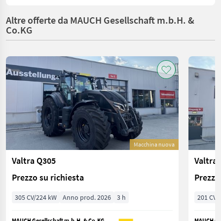
Altre offerte da MAUCH Gesellschaft m.b.H. &
Co.KG
Macchina nuova
Valtra Q305
Valtra
Prezzo su richiesta
Prezzo 
305 CV/224 kW
Anno prod. 2026
3 h
201 CV/
MAUCH Gesellschaft m.b.H. & Co.KG
MAUCH Ges