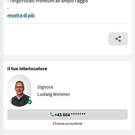
- Tergicristalli Premium ad ampio raggio
-
Valtra N175D Bronzo metallizzato + Rüfa Dotazioni: - Bronzo meta
mostra di più
Il tuo interlocutore
Signore
Ludwig Wimmer
+43 664 *******
Chiama consulente