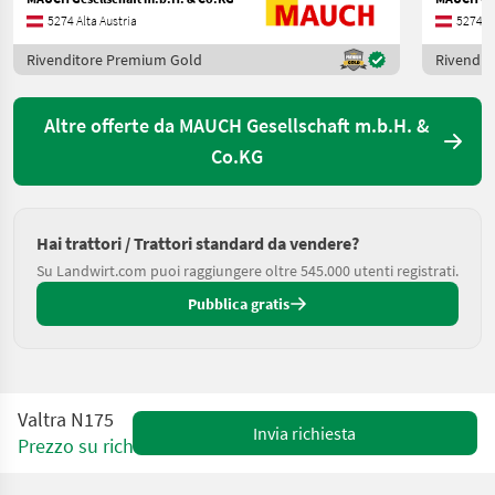
5274 Alta Austria
5274 Al
Rivenditore Premium Gold
Rivendit
Altre offerte da MAUCH Gesellschaft m.b.H. &
Co.KG
Hai trattori / Trattori standard da vendere?
Su Landwirt.com puoi raggiungere oltre 545.000 utenti registrati.
Pubblica gratis
Valtra N175
Invia richiesta
Prezzo su richiesta