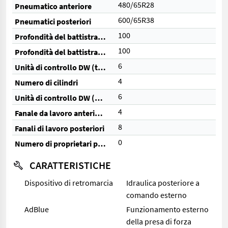
480/65R28
Pneumatico anteriore
600/65R38
Pneumatici posteriori
100
Profondità del battistrada anteriore (%)
100
Profondità del battistrada posteriore (%)
6
Unità di controllo DW (totale)
4
Numero di cilindri
6
Unità di controllo DW (elettriche)
4
Fanale da lavoro anteriore
8
Fanali di lavoro posteriori
0
Numero di proprietari precedenti
CARATTERISTICHE
Dispositivo di retromarcia
Idraulica posteriore a
comando esterno
AdBlue
Funzionamento esterno
della presa di forza