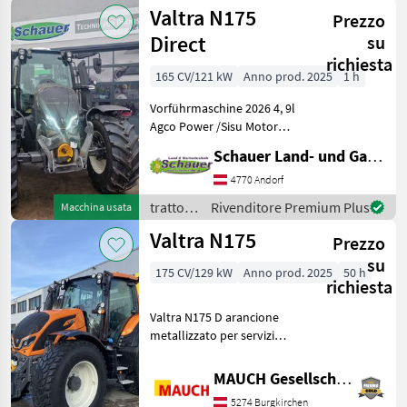
/ Valtra
Valtra N175
Scheiben
Prezzo
Direct
su
richiesta
165 CV/121 kW
Anno prod. 2025
1 h
Vorführmaschine 2026 4, 9l
Agco Power /Sisu Motor
Stufenloses Valtra Direct
Schauer Land- und Gartentechnik GmbH
Getriebe +Bronzemetallic
+Höchstgeschwindigkeit 50
4770 Andorf
km/h +Zapfwelle
trattori
Rivenditore Premium Plus
Macchina usata
540/540E/1000 U/mi
/ Valtra
Valtra N175
Prezzo
su
175 CV/129 kW
Anno prod. 2025
50 h
richiesta
Valtra N175 D arancione
metallizzato per servizi
comunali Dotazioni: - Bracci
laterali meccanici dei bracci
MAUCH Gesellschaft m.b.H. & Co.KG
inferiori - Preriscaldamento
5274 Burgkirchen