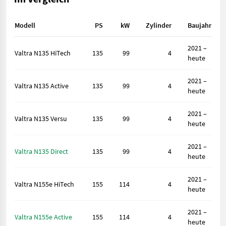
Modell
PS
kW
Zylinder
Baujahr
2021 –
Valtra N135 HiTech
135
99
4
heute
2021 –
Valtra N135 Active
135
99
4
heute
2021 –
Valtra N135 Versu
135
99
4
heute
2021 –
Valtra N135 Direct
135
99
4
heute
2021 –
Valtra N155e HiTech
155
114
4
heute
2021 –
Valtra N155e Active
155
114
4
heute