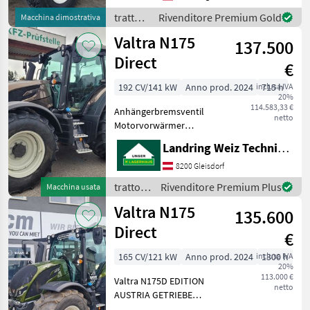
motore - Presa di forza ant
trattori
Rivenditore Premium Gold
Macchina dimostrativa
/ Valtra
Valtra N175
137.500
Direct
€
192 CV/141 kW
Anno prod. 2024
inclusa IVA
715 h
20%
114.583,33 €
Anhängerbremsventil
netto
Motorvorwärmer
Fronthydraulik mit 3
Landring Weiz Technikzentrum Süd
doppelwirkenden
Steuergeräten vorne 5
8200 Gleisdorf
doppelwirkende
trattori
Rivenditore Premium Plus
Macchina usata
Steuergeräte hinten
/ Valtra
Valtra N175
trazione: Trazione integrale,
135.600
Camb
Direct
€
165 CV/121 kW
Anno prod. 2024
inclusa IVA
1300 h
20%
113.000 €
Valtra N175D EDITION
netto
AUSTRIA GETRIEBE
Höchstgeschwindigkeit 50