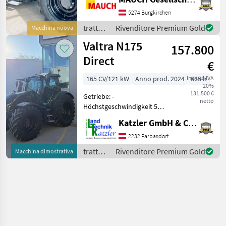
sottoscocca in acciaio -
5274 Burgkirchen
Preriscaldamento motore -
Assale
trattori
Rivenditore Premium Gold
Macchina nuova
/ Valtra
Valtra N175
157.800
Direct
€
165 CV/121 kW
Anno prod. 2024
inclusa IVA
665 h
20%
131.500 €
Getriebe: -
netto
Höchstgeschwindigkeit 50
km/h - Getriebe CVT -
Katzler GmbH & Co.KG.
Zapfwelle 540/540E/1000
U/min Rahmen: -
2232 Parbasdorf
Motorvorwärmung -
trattori
Rivenditore Premium Gold
Macchina dimostrativa
Industrievorderachse 4WD
/ Valtra
mit HiLock Dif