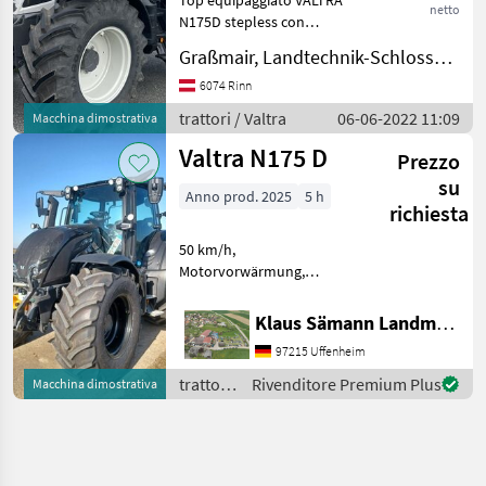
netto
N175D stepless con
bracciolo Smart Touch
Graßmair, Landtechnik-Schlosserei GmbH
Bianco metallizzato
Edizione Austria #Valtra
6074 Rinn
Connect # Dispositivo di
trattori / Valtra
06-06-2022 11:09
Macchina dimostrativa
inversione # FHW e FZW #
Valtra N175 D
Prezzo
su
Anno prod. 2025
5 h
richiesta
50 km/h,
Motorvorwärmung,
stufenloses Getriebe,
gefederte Vorderachse,
Klaus Sämann Landmaschinen Fachbetrieb GmbH
Tanksieb, Frontzapfwelle,
97215 Uffenheim
Druckluftanlage, AKH 38
mm Bolzen, hydr
trattori
Rivenditore Premium Plus
Macchina dimostrativa
Oberlenker,
/ Valtra
Hauptscheinwerfe