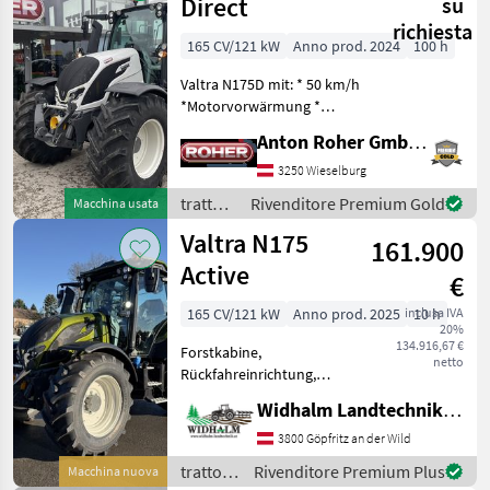
Direct
su
richiesta
165 CV/121 kW
Anno prod. 2024
100 h
Valtra N175D mit: * 50 km/h
*Motorvorwärmung *
gefederte Vorderachse *
Anton Roher GmbH (ACA Center Roher)
freier Rücklauf * AHK 38mm
Bolzen A11 automatisch *
3250 Wieselburg
Hydr. Oberlenker *
trattori
Rivenditore Premium Gold
Macchina usata
Hauptscheinwe
/ Valtra
Valtra N175
161.900
Active
€
165 CV/121 kW
Anno prod. 2025
inclusa IVA
10 h
20%
134.916,67 €
Forstkabine,
netto
Rückfahreinrichtung,
Nokian Multiplus Bereifung,
Widhalm Landtechnik GmbH
50km/h, Druckluftbremse,
Fronthydraulik und
3800 Göpfritz an der Wild
Frontzapfwelle, gefederte
trattori
Rivenditore Premium Plus
Macchina nuova
Vorderachse, LED Premium