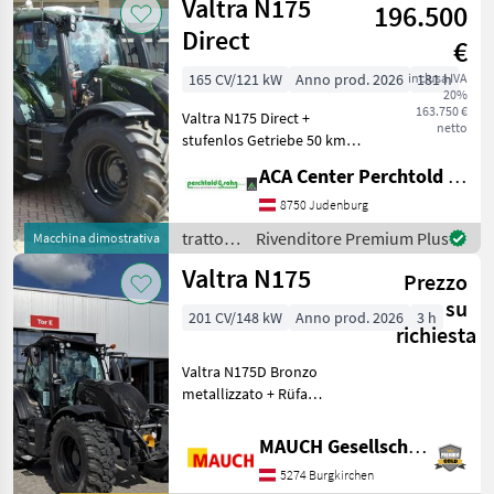
Valtra N175
Rundumleuchten,
196.500
Aussenspiegel elektr
Direct
€
165 CV/121 kW
Anno prod. 2026
inclusa IVA
181 h
20%
163.750 €
Valtra N175 Direct +
netto
stufenlos Getriebe 50 km/h
+ Rückfahreinrichtung
ACA Center Perchtold - Perchtold & Sohn GmbH
TwinTrac + QuickSteer +
Drucklufthupe +
8750 Judenburg
Frontkraftheber +
trattori
Rivenditore Premium Plus
Macchina dimostrativa
Frontzapfwelle + Olivgrün
/ Valtra
Valtra N175
Metal
Prezzo
su
201 CV/148 kW
Anno prod. 2026
3 h
richiesta
Valtra N175D Bronzo
metallizzato + Rüfa
Dotazioni: - Bronzo
metallizzato - Cabina
MAUCH Gesellschaft m.b.H. & Co.KG
forestale - TwinTrac e
5274 Burgkirchen
QuickSteer - Protezione