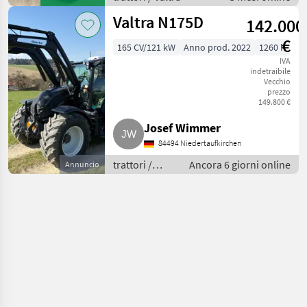
Trelleborg 540/65R
Valtra N175D
142.000
€
165 CV/121 kW
Anno prod. 2022
1260 h
IVA
indetraibile
Vecchio
prezzo
149.800 €
Josef Wimmer
84494 Niedertaufkirchen
trattori /
Ancora 6 giorni online
Annuncio
Trattori
standard