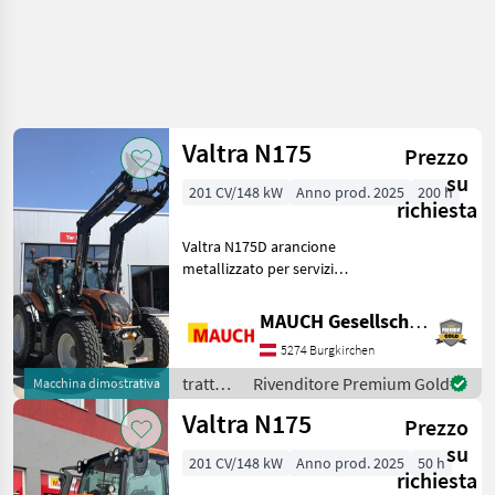
Valtra N175
Prezzo
su
201 CV/148 kW
Anno prod. 2025
200 h
richiesta
Valtra N175D arancione
metallizzato per servizi
comunali Dotazioni: -
Caricatore frontale Hydrac
MAUCH Gesellschaft m.b.H. & Co.KG
AL 2300 Vitec AutoLock -
5274 Burgkirchen
Bloccaggio idraulico degli
attrezzi Hydr
trattori
Rivenditore Premium Gold
Macchina dimostrativa
/ Valtra
Valtra N175
Prezzo
su
201 CV/148 kW
Anno prod. 2025
50 h
richiesta