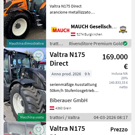
Valtra N175 Direct
arancione metallizzato
Dotazioni: - Telaio
comunale Hydrac Kombi -
MAUCH Gesellschaft m.b.H. & Co.KG
Bloccaggio dell'asse
5274 Burgkirchen
anteriore Hydrac -
Preriscaldamento del
trattori
Rivenditore Premium Gold
Macchina dimostrativa
motore - Cassetta
/ Valtra
Valtra N175
169.000
Direct
€
Anno prod. 2026
9 h
inclusa IVA
20%
140.833,33 €
serienmäßige Ausstattung
netto
50km/h Stufenlosgetriebe
Motorvorwärmung
Biberauer GmbH
gefederte Vorderachse
Fontzapfwelle
4360 Grein
Druckluftbremsanlage 2-
trattori / Valtra
04-03-2026 08:17
Macchina usata
Leiter hydr. Oberlenker
Valtra N175
mechanische Kabi
Prezzo