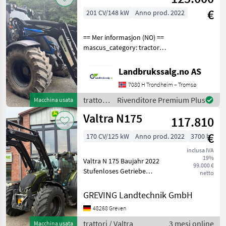
€
201 CV/148 kW
Anno prod. 2022
== Mer informasjon (NO) ==
mascus_category: tractors
Please provide reference
number upon request: 5725
Landbrukssalg.no AS
See
7080 H Trondheim – Tromsø
en.landbrukssalg.no/5725
for more images
trattori
Rivenditore Premium Plus
Macchina usata
Specification
/ Valtra
Valtra N175
117.810
€
170 CV/125 kW
Anno prod. 2022
3700 h
inclusa IVA
19%
Valtra N 175 Baujahr 2022
99.000 €
Stufenloses Getriebe
netto
Lenksystem Vorbereitung
Alö Frontlader G5s
GREVING Landtechnik GmbH
Fronthydraulik
48268 Greven
Frontzapfwelle 5x DW
hinten 650/65R38
trattori / Valtra
3 mesi online
Macchina usata