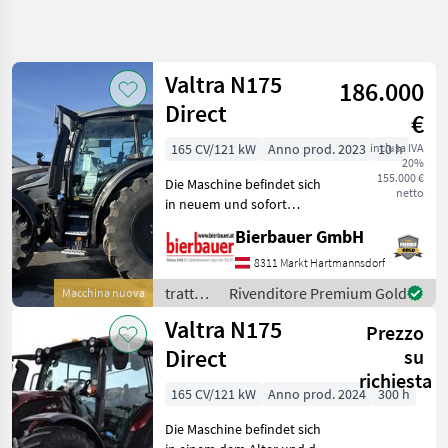
Affina
la
ricerca
Valtra N175
186.000
Direct
€
Categoria
Paese
Filtri
5
165 CV/121 kW
Anno prod. 2023
inclusa IVA
10 h
20%
Mostra
155.000 €
PERCORSO
Die Maschine befindet sich
Reimposta
28
netto
ATTUALE
in neuem und sofort
risultati
einsatzbereitem Zustand
Settore
Bierbauer GmbH
und kann nach
agricolo
telefonischer Vereinbarung
8311 Markt Hartmannsdorf
Trattori
gerne vor Ort besichtigt
trattori
Rivenditore Premium Gold
Macchina nuova
Trattori
werden. Neumaschine sofo
/ Valtra
Standard
Valtra N175
Prezzo
Valtra
Direct
su
N175
richiesta
165 CV/121 kW
Anno prod. 2024
300 h
SCEGLI
Die Maschine befindet sich
CATEGORIA