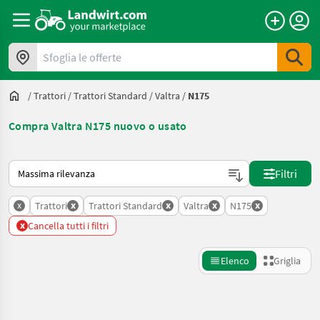
Sfoglia le offerte
/
Trattori
/
Trattori Standard
/
Valtra
/
N175
Compra Valtra N175 nuovo o usato
Ecco come viene ordinato su Landwirt.com
Filtri
x
x
x
x
x
Trattori
Trattori Standard
Valtra
N175
x
Cancella tutti i filtri
Elenco
Griglia