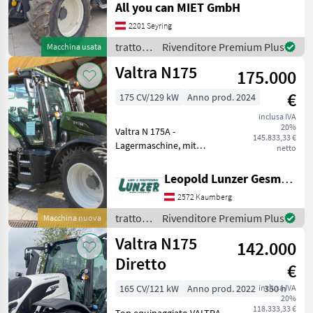
All you can MIET GmbH
km/h Getriebe CVT
Zapfwelle 540/540E/1000
2201 Seyring
U/min ZW Stummel 6-
trattori
Rivenditore Premium Plus
Macchina usata
Zähne 35 mm Sigma Power
/ Valtra
Valtra N175
Zapf
175.000
€
175 CV/129 kW
Anno prod. 2024
inclusa IVA
20%
Valtra N 175A -
145.833,33 €
Lagermaschine, mit
netto
Forstausrüstung, Allrad, 50
km/h, 4 Steuergeräte,
Leopold Lunzer GesmbH
540E/1000 + Wegzapfwelle,
2572 Kaumberg
Rückfahreinrichtung,
Luftsitz, hydr. Bremsventil,
trattori
Rivenditore Premium Plus
Macchina nuova
druc
/ Valtra
Valtra N175
142.000
Diretto
€
165 CV/121 kW
Anno prod. 2022
inclusa IVA
350 h
20%
118.333,33 €
Top equipaggiato VALTRA