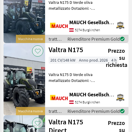
Valtra N175 D Verde oliva
Direct
metallizzato Dotazioni: -
N175
Dispositivo di retromarcia -
Caricatore frontale G5L -
MAUCH Gesellschaft m.b.H. & Co.KG
MARKETPLACE
Valtra Quick2 e console -
5274 Burgkirchen
Telaio di attacco Euro -
Offerte dei
Marketplace
Softd
Annunci
trattori
Rivenditore Premium Gold
Macchina nuova
rivenditori
/ Valtra
Valtra N175
Prezzo
su
201 CV/148 kW
Anno prod. 2026
4 h
richiesta
Valtra N175 D Verde oliva
metallizzato Dotazioni: -
Preriscaldamento motore -
Assale anteriore sospeso -
MAUCH Gesellschaft m.b.H. & Co.KG
Impianto idraulico
5274 Burgkirchen
anteriore - Presa di forza
anteriore -
trattori
Rivenditore Premium Gold
Macchina nuova
/ Valtra
Valtra N175
Prezzo
Direct
su