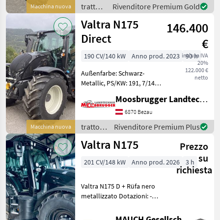
sottoscocca in acciaio -
trattori
Rivenditore Premium Gold
Macchina nuova
Preriscal
/ Valtra
Valtra N175
146.400
Direct
€
190 CV/140 kW
Anno prod. 2023
inclusa IVA
90 h
20%
122.000 €
Außenfarbe: Schwarz-
netto
Metallic, PS/KW: 191, 7/141,
Hubraum: 4910 Austattung:
Moosbrugger Landtechnik GmbH
Grünland-Paket, Edition
Austria - Unlimited-
6870 Bezau
Interieurpaket,
trattori
Rivenditore Premium Plus
Macchina nuova
Schwarzmetallic, Stufe V
/ Valtra
Valtra N175
Getr
Prezzo
su
201 CV/148 kW
Anno prod. 2026
3 h
richiesta
Valtra N175 D + Rüfa nero
metallizzato Dotazioni: -
Cabina forestale - TwinTrac
e QuickSteer - Protezione
MAUCH Gesellschaft m.b.H. & Co.KG