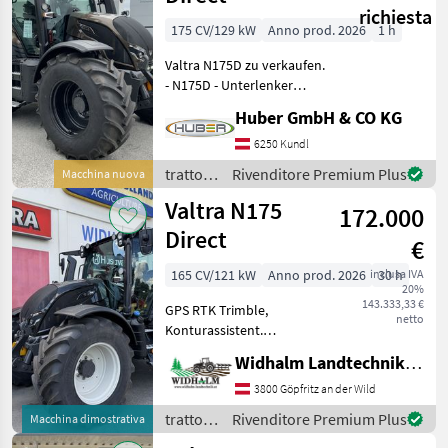
richiesta
175 CV/129 kW
Anno prod. 2026
1 h
Valtra N175D zu verkaufen.
- N175D - Unterlenker
Fanghaken - Mechanische
Huber GmbH & CO KG
Unterlenker-Seitenstreben -
Höchstgeschwindigkeit 50
6250 Kundl
km/h - Motorvorwärmung -
trattori
Rivenditore Premium Plus
Macchina nuova
Gefed
/ Valtra
Valtra N175
172.000
Direct
€
165 CV/121 kW
Anno prod. 2026
inclusa IVA
30 h
20%
143.333,33 €
GPS RTK Trimble,
netto
Konturassistent.
Rückfahreinrichtung,
Widhalm Landtechnik GmbH
Premium + LED
Arbeitsscheinwerfer,
3800 Göpfritz an der Wild
Evolution Sitz, Phone
trattori
Rivenditore Premium Plus
Macchina dimostrativa
Steuerung, 2 LED
/ Valtra