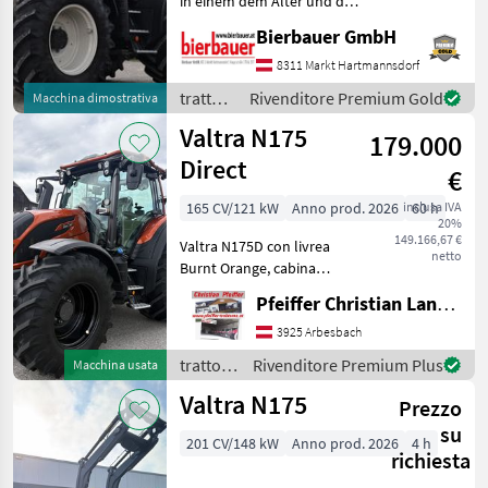
in einem dem Alter und der
Valtra
Nutzung entsprechenden
Bierbauer GmbH
Zustand und kann nach
telefonischer Vereinbarung
8311 Markt Hartmannsdorf
John Deere
gerne vor Ort besichtigt
trattori
Rivenditore Premium Gold
Macchina dimostrativa
und geprüft we
/ Valtra
Fendt
Valtra N175
179.000
Direct
New Holland
€
165 CV/121 kW
Anno prod. 2026
inclusa IVA
60 h
Steyr
20%
149.166,67 €
Valtra N175D con livrea
netto
Claas
Burnt Orange, cabina
forestale SkyView, sistema
Pfeiffer Christian Landtechnik
Mostra
di retromarcia, pompa
tutti
idraulica da 160 L, attacchi
3925 Arbesbach
48
Power Beyond, piastra di
trattori
Rivenditore Premium Plus
Macchina usata
protezione del fo
/ Valtra
MODELLO
Valtra N175
Prezzo
su
201 CV/148 kW
Anno prod. 2026
4 h
richiesta
N175