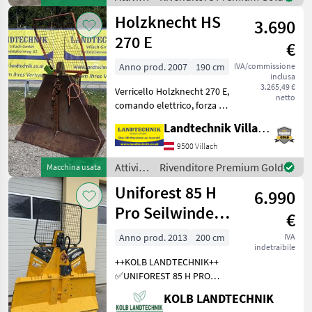
Sollevatore meccanico pe
forestali
Holzknecht HS
3.690
e
lavorazione
270 E
€
del
legno /
Anno prod. 2007
190 cm
IVA/commissione
inclusa
Krpan
3.265,49 €
Verricello Holzknecht 270 E,
netto
comando elettrico, forza di
trazione 6 t, griglia di
Landtechnik Villach GmbH
protezione, 4 scivoli per
fune, gancio terminale e
9500 Villach
albero articolato, supporto
Attività
Rivenditore Premium Gold
Macchina usata
per
forestali
Uniforest 85 H
6.990
e
lavorazione
Pro Seilwinde
€
del
Funkseilwinde
legno /
Anno prod. 2013
200 cm
IVA
indetraibile
Forst
Holzknecht
++KOLB LANDTECHNIK++
✅UNIFOREST 85 H PRO
Funkseilwinde ✅8, 5t
KOLB LANDTECHNIK
Zugkraft ✅200cm