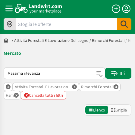
Sfoglia le offerte
/
Attività Forestali E Lavorazione Del Legno
/
Rimorchi Forestali
/
Hs
Mercato
Ecco come viene ordinato su Landwirt.com
Filtri
x
x
x
Attivita Forestali E Lavorazione Del Legno
Rimorchi Forestali
x
x
Hsm
Cancella tutti i filtri
Elenco
Griglia