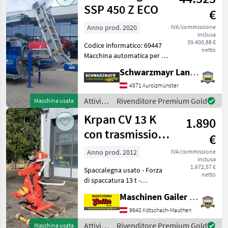
lavorazione
SSP 450 Z ECO
€
del
legno /
Anno prod. 2020
IVA/commissione
inclusa
Binderberger
39.400,88 €
Codice informatico: 69447
netto
Macchina automatica per il
taglio a fessura - con 287, 9
Schwarzmayr Landtechnik GmbH - Aurolzmünster
ore di funzionamento -
anno di costruzione 2020 -
4971 Aurolzmünster
con telaio - con nastro
Attività
Rivenditore Premium Gold
Macchina usata
trasp
forestali
Krpan CV 13 K
1.890
e
lavorazione
con trasmissione
€
del
a presa di forza
legno /
Anno prod. 2012
IVA/commissione
inclusa
Binderberger
1.672,57 €
Spaccalegna usato - Forza
netto
di spaccatura 13 t -
Lunghezza di taglio fino a
Maschinen Gailer GmbH
110 cm - Azionamento
tramite presa di forza -
9640 Kötschach-Mauthen
Albero cardanico -
Attività
Rivenditore Premium Gold
Macchina usata