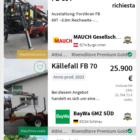
del
richiesta
legno /
Ausstattung: Forstkran FB
Källefall
69T - 6.9m Reichweite -
innen positionierter
Zylinder im Teleskoparm -
MAUCH Gesellschaft m.b.H. & Co.KG
Weitwinkelgelenk - 47 kNm
Hubmoment -
5274 Burgkirchen
Hauptausleger bereit
Attività
Rivenditore Premium Gold
Macchina nuova
forestali
Källefall FB 70
25.900
e
lavorazione
€
Anno prod. 2023
del
legno /
inclusa IVA
19%
Källefall
Bei diesem Angebot
21.764,71 €
handelt es sich um eine
netto
überlagerte Neumaschine
FB70 mit Kran FB 53T -
BayWa GMZ SÜD
Zentralrohrahmen - Gerade
83104 Schönau
Deichsel - Stabile
Schutzgitter - Teleskopische
Attività
Rivenditore Premium Gold
Macchina usata
forestali