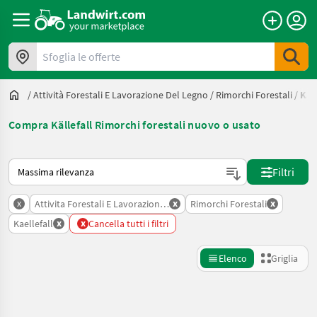
Sfoglia le offerte
/
Attività Forestali E Lavorazione Del Legno
/
Rimorchi Forestali
/
Kael
Compra Källefall Rimorchi forestali nuovo o usato
Ecco come viene ordinato su Landwirt.com
Filtri
x
x
x
Attivita Forestali E Lavorazione Del Legno
Rimorchi Forestali
x
x
Kaellefall
Cancella tutti i filtri
Elenco
Griglia