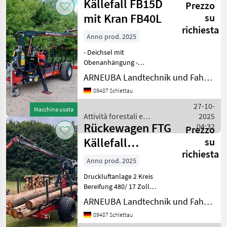
Källefall FB15D
Prezzo
e
lavorazione
mit Kran FB40L
su
del
richiesta
legno /
Anno prod. 2025
Källefall
- Deichsel mit
Obenanhängung -
Auflaufbremse - Bereifung
ARNEUBA Landtechnik und Fahrzeuge GmbH Vertrieb und Service
10.0/80-12 10PR mit
09487 Schlettau
Rillenprofil -
Eigenölversorgung mit
27-10-
Macchina usata
Hydraulikagreggat -
Attività forestali e
2025
Werkzeugkasten -
Rückewagen FTG
lavorazione del legno /
04:32
Prezzo
geschlossen
Källefall
Källefall
su
richiesta
FB50D+FB63TS
Anno prod. 2025
Kran
Druckluftanlage 2 Kreis
Bereifung 480/ 17 Zoll
Bereifung schwarze Felgen
ARNEUBA Landtechnik und Fahrzeuge GmbH Vertrieb und Service
Kran FB63TS mit erhöhter
09487 Schlettau
Hubkraft und