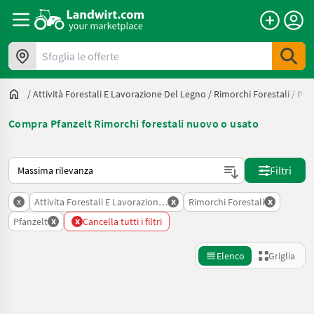
Sfoglia le offerte
/
Attività Forestali E Lavorazione Del Legno
/
Rimorchi Forestali
/
Pfa
Compra Pfanzelt Rimorchi forestali nuovo o usato
Ecco come viene ordinato su Landwirt.com
Filtri
x
x
x
Attivita Forestali E Lavorazione Del Legno
Rimorchi Forestali
x
x
Pfanzelt
Cancella tutti i filtri
Elenco
Griglia