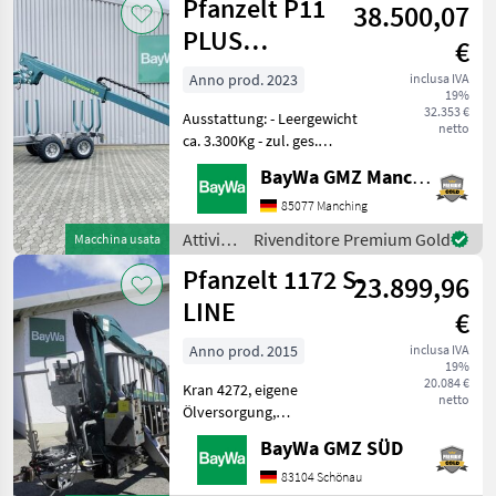
Pfanzelt P11
38.500,07
/ Rimorchi forestali
PLUS
€
RÜCKEWAGEN
Anno prod. 2023
inclusa IVA
19%
32.353 €
Ausstattung: - Leergewicht
netto
ca. 3.300Kg - zul. ges.
Gewicht 11.000Kg-
BayWa GMZ Manching
Rahmenlänge 3.900mm-
mech. Auszug -
85077 Manching
Rahmenlänge Ausgezogen
Attività
Rivenditore Premium Gold
Macchina usata
5.900mm- 4x
forestali
Pfanzelt 1172 S-
Steckrungenpaar, drehbar
23.899,96
e
lavorazione
LINE
€
del
legno /
Anno prod. 2015
inclusa IVA
19%
Pfanzelt
20.084 €
Kran 4272, eigene
netto
Ölversorgung,
Druckluftbremse, Ber.
BayWa GMZ SÜD
520/50-17 Attività forestali e
lavorazione del legno
83104 Schönau