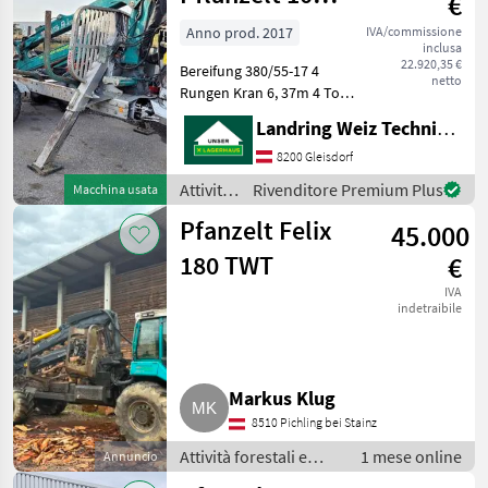
€
del
Tonnen
legno /
Anno prod. 2017
IVA/commissione
inclusa
Pfanzelt
22.920,35 €
Bereifung 380/55-17 4
netto
Rungen Kran 6, 37m 4 To
Rotator Holzgreifer Typ 230
Landring Weiz Technikzentrum Süd
Knickdeichsel Gelenkwelle
Eigenölversorgung Joystick
8200 Gleisdorf
Steuerung Bremse auf alle
Attività
Rivenditore Premium Plus
Macchina usata
4 Rä
forestali
Pfanzelt Felix
45.000
e
lavorazione
180 TWT
€
del
IVA
legno /
indetraibile
Pfanzelt
Markus Klug
8510 Pichling bei Stainz
Attività forestali e
1 mese online
Annuncio
lavorazione del legno