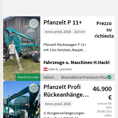
Affina
la
ricerca
Pfanzelt P 11+
Prezzo
su
Anno prod. 2018
210 cm
Categoria
Paese
Filtri
4
richiesta
Pfanzelt Rückewagen P 11+
Mostra
PERCORSO
mit 11to Nutzlast, Baujahr
Reimposta
11
ATTUALE
2018, Zentralrohrrahmen 3,
risultati
Settore
9m - ausziehbar auf 5, 9m, 5
Fahrzeuge u. Maschinen H.Hackl
forestale
Rungenbänke, 4
4294 St. Leonhard
Rungenpaare, hydraulische
Attivita
Forestali E
Bremse auf 4 R
Attività
Rivenditore Premium Plus
Macchina usata
Lavorazione
forestali
Del Legno
Pfanzelt Profi
46.900
e
Rimorchi
lavorazione
Rückeanhänger
Forestali
€
del
Typ P11 Plus
Pfanzelt
legno /
Anno prod. 2026
inclusa IVA
20%
Lagermaschine
Pfanzelt
39.083,33 €
SCEGLI
1) Rungenverlängerungen
netto
CATEGORIA