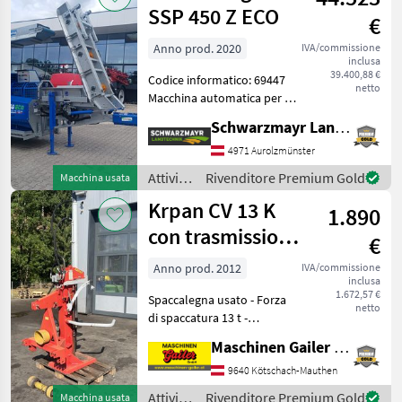
lavorazione
SSP 450 Z ECO
€
del
legno /
Anno prod. 2020
IVA/commissione
inclusa
Binderberger
39.400,88 €
Codice informatico: 69447
netto
Macchina automatica per il
taglio a fessura - con 287, 9
Schwarzmayr Landtechnik GmbH - Aurolzmünster
ore di funzionamento -
anno di costruzione 2020 -
4971 Aurolzmünster
con telaio - con nastro
Attività
Rivenditore Premium Gold
Macchina usata
trasp
forestali
Krpan CV 13 K
1.890
e
lavorazione
con trasmissione
€
del
a presa di forza
legno /
Anno prod. 2012
IVA/commissione
inclusa
Binderberger
1.672,57 €
Spaccalegna usato - Forza
netto
di spaccatura 13 t -
Lunghezza di taglio fino a
Maschinen Gailer GmbH
110 cm - Azionamento
tramite presa di forza -
9640 Kötschach-Mauthen
Albero cardanico -
Attività
Rivenditore Premium Gold
Macchina usata