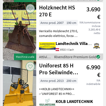
Sollevatore meccanico pe
forestali
Holzknecht HS
3.690
e
lavorazione
270 E
€
del
legno /
Anno prod. 2007
190 cm
IVA/commissione
inclusa
Krpan
3.265,49 €
Verricello Holzknecht 270 E,
netto
comando elettrico, forza di
trazione 6 t, griglia di
Landtechnik Villach GmbH
protezione, 4 scivoli per
fune, gancio terminale e
9500 Villach
albero articolato, supporto
Attività
Rivenditore Premium Gold
Macchina usata
per
forestali
Uniforest 85 H
6.990
e
lavorazione
Pro Seilwinde
€
del
Funkseilwinde
legno /
Anno prod. 2013
200 cm
IVA
indetraibile
Forst
Holzknecht
++KOLB LANDTECHNIK++
✅UNIFOREST 85 H PRO
Funkseilwinde ✅8, 5t
KOLB LANDTECHNIK
Zugkraft ✅200cm