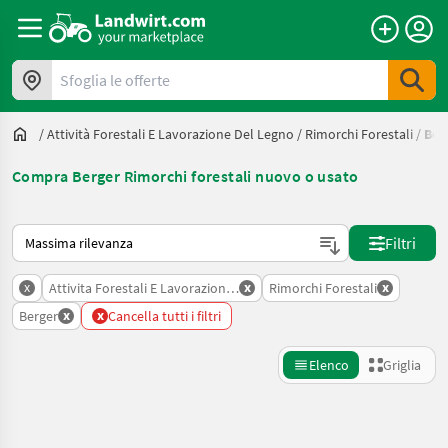
Sfoglia le offerte
/
Attività Forestali E Lavorazione Del Legno
/
Rimorchi Forestali
/
Ber
Compra Berger Rimorchi forestali nuovo o usato
Ecco come viene ordinato su Landwirt.com
Filtri
x
x
x
Attivita Forestali E Lavorazione Del Legno
Rimorchi Forestali
x
x
Berger
Cancella tutti i filtri
Elenco
Griglia