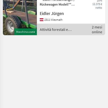
20%
E 4
Rückewagen Modell**
12.375 €
4,6D
netto
**Baujahr:** 2026
Eidler Jürgen
**Breite:** 180 cm
MARKETPLACE
**Ausstattung und
2811 Wiesmath
Merkmale:** - **Rahmen:**
Offerte dei
2 mesi
Marketplace
Annunci
Doppelrahmen Anhänger -
Attività forestali e
rivenditori
online
Macchina usata
lavorazione del legno /
Eidler