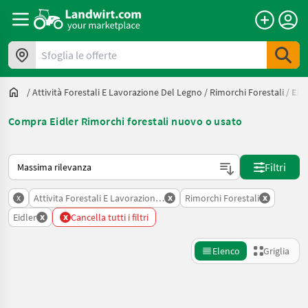
Sfoglia le offerte
/
Attività Forestali E Lavorazione Del Legno
/
Rimorchi Forestali
/
Eid
Compra Eidler Rimorchi forestali nuovo o usato
Ecco come viene ordinato su Landwirt.com
Filtri
x
x
x
Attivita Forestali E Lavorazione Del Legno
Rimorchi Forestali
x
x
Eidler
Cancella tutti i filtri
Elenco
Griglia