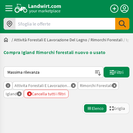
Sfoglia le offerte
/
Attività Forestali E Lavorazione Del Legno
/
Rimorchi Forestali
/
Igl
Compra Igland Rimorchi forestali nuovo o usato
Ecco come viene ordinato su Landwirt.com
Filtri
x
x
x
Attivita Forestali E Lavorazione Del Legno
Rimorchi Forestali
x
x
Igland
Cancella tutti i filtri
Elenco
Griglia