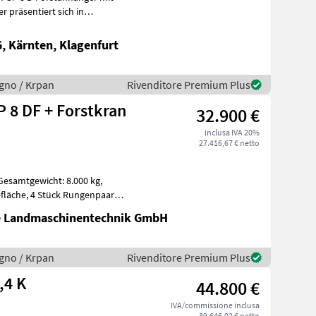
 präsentiert sich in
sse
 Kärnten, Klagenfurt
legno / Krpan
Rivenditore Premium Plus
 8 DF + Forstkran
32.900 €
inclusa IVA 20%
27.416,67 € netto
te Landmaschinentechnik GmbH
legno / Krpan
Rivenditore Premium Plus
,4 K
44.800 €
IVA/commissione inclusa
39.646,02 € netto