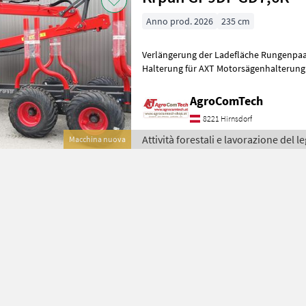
Anno prod. 2026
235 cm
Verlängerung der Ladefläche Rungenpaar
Halterung für AXT Motorsägenhalterung Benzinkanisterhalterung
Werkzeugkiste Forstkran GD 7,
AgroComTech
8221 Hirnsdorf
Attività forestali e lavorazione del 
Macchina nuova