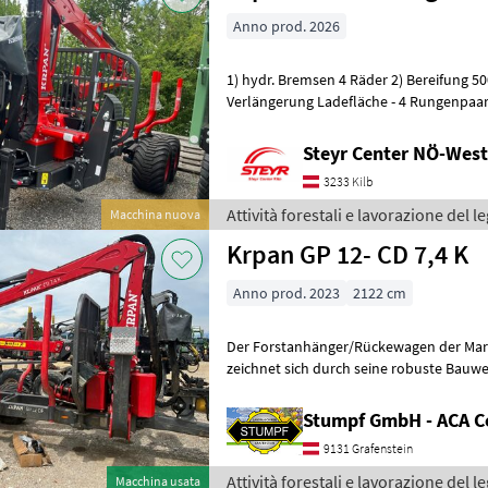
Anno prod. 2026
1) hydr. Bremsen 4 Räder 2) Bereifung 50
Verlängerung Ladefläche - 4 Rungenpaar 4) H
Sappie 5) Werkzeugkiste 6) Forst
Steyr Center NÖ-West 
3233 Kilb
Attività forestali e lavorazione del 
Macchina nuova
Krpan GP 12- CD 7,4 K
Anno prod. 2023
2122 cm
Der Forstanhänger/Rückewagen der Marke Krpan, 
zeichnet sich durch seine robuste Bau
Ausstattung aus. Mit einer Breite von 21
Stumpf GmbH - ACA C
9131 Grafenstein
Attività forestali e lavorazione del 
Macchina usata