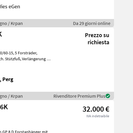
Wies eGen
legno / Krpan
Da 29 giorni online
K
Prezzo su
richiesta
, Perg
legno / Krpan
Rivenditore Premium Plus
,6K
32.000 €
IVA indetraibile
n GP 8 D Forstanhänger mit