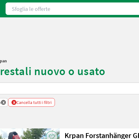
Sfoglia le offerte
pan
estali nuovo o usato
x
x
n
Cancella tutti i filtri
Krpan Forstanhänger G