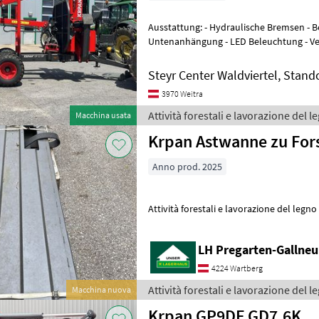
Ausstattung: - Hydraulische Bremsen - Bereifung 500/50-17 -
Untenanhängung - LED Beleuchtung - Ve
Rungenpaar zusätzlich - Motorsä
Steyr Center Waldviertel, Stand
3970 Weitra
Attività forestali e lavorazione del 
Macchina usata
Krpan Astwanne zu For
Anno prod. 2025
Attività forestali e lavorazione del legno
LH Pregarten-Gallneu
4224 Wartberg
Attività forestali e lavorazione del 
Macchina nuova
Krpan GP9DF GD7,6K