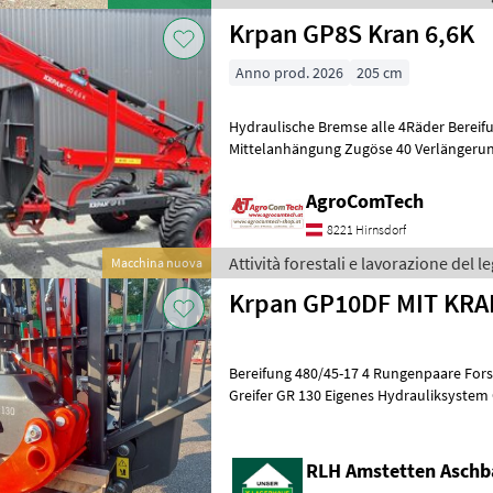
Krpan GP8S Kran 6,6K
Anno prod. 2026
205 cm
Hydraulische Bremse alle 4Räder Bereif
Mittelanhängung Zugöse 40 Verlängerun
der AXT/Motorsäge/ Kran GD 6, 6m K Me
AgroComTech
8221 Hirnsdorf
Attività forestali e lavorazione del 
Macchina nuova
Krpan GP10DF MIT KRA
Bereifung 480/45-17 4 Rungenpaare Fors
Greifer GR 130 Eigenes Hydrauliksystem Cassetta degli attrezzi,
Alimentazione autonoma ad olio, Pinza
RLH Amstetten Aschb