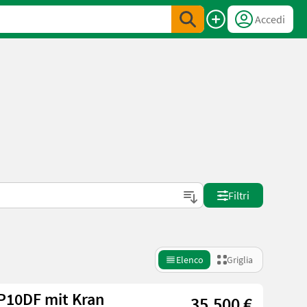
Accedi
Filtri
Elenco
Griglia
P10DF mit Kran
35.500 €