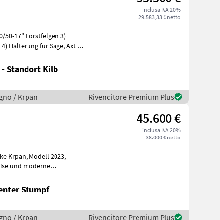
inclusa IVA 20%
29.583,33 € netto
0/50-17" Forstfelgen 3)
alterung für Säge, Axt u.
- Standort Kilb
legno / Krpan
Rivenditore Premium Plus
45.600 €
inclusa IVA 20%
38.000 € netto
Modell 2023,
weise und moderne
22 cm biete
enter Stumpf
legno / Krpan
Rivenditore Premium Plus