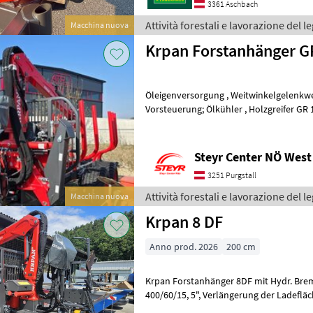
3361 Aschbach
Attività forestali e lavorazione del 
Macchina nuova
Krpan Forstanhänger G
Öleigenversorgung , Weitwinkelgelenkwelle , Hydr.Joystick-
Vorsteuerung; Ölkühler , Holzgreifer GR 150 , Rotator 55 kn , LED
Beleuchtung , ; Artnr.:250886, Standor
Steyr Center NÖ West
3251 Purgstall
Attività forestali e lavorazione del 
Macchina nuova
Krpan 8 DF
Anno prod. 2026
200 cm
Krpan Forstanhänger 8DF mit Hydr. Bremsen 4 
400/60/15, 5", Verlängerung der Ladefläche, 4 Rungenpaar, Halterung
Axt, Sappi, Säge , Werkzeugkiste