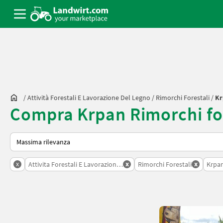
/
Attività Forestali E Lavorazione Del Legno
/
Rimorchi Forestali
/
Kr
Compra Krpan Rimorchi for
Ecco come viene ordinato su Landwirt.com
x
x
x
Attivita Forestali E Lavorazione Del Legno
Rimorchi Forestali
Krpa