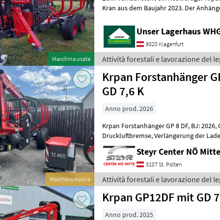
Kran aus dem Baujahr 2023. Der Anhänger
besonders gutem Zustand (Zustandskla
Unser Lagerhaus WHG,
9020 Klagenfurt
Attività forestali e lavorazione del 
Macchina usata
Krpan Forstanhänger GP
GD 7,6 K
Anno prod. 2026
Krpan Forstanhänger GP 8 DF, BJ: 2026, Gesamtgewicht: 8.000 kg,
Druckluftbremse, Verlängerung der Ladefläche, 4 Stück Rungenpaare,
LED-Beleuchtung, Bereifung: 400/60
Steyr Center NÖ Mit
3107 St. Pölten
Attività forestali e lavorazione del 
Macchina nuova
Krpan GP12DF mit GD 7
Anno prod. 2025