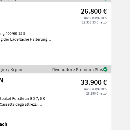
26.800 €
inclusa IVA 20%
22.333,33 € netto
ung 400/60-15.5
g der Ladefläche Halterung
chani
legno / Krpan
Rivenditore Premium Plus
N
33.900 €
inclusa IVA 20%
28.250 € netto
tpaket Forstkran GD 7, 6 K
ach