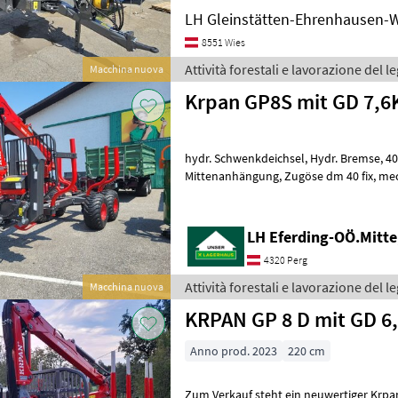
LH Gleinstätten-Ehrenhausen-
8551 Wies
Attività forestali e lavorazione del 
Macchina nuova
Krpan GP8S mit GD 7,6
hydr. Schwenkdeichsel, Hydr. Bremse, 400/60-15, 5 Forsträder,
Mittenanhängung, Zugöse dm 40 fix, mech. Stützfuß, Verlängerung der
Ladefläche, LED Beleuchtung, Rungenp
LH Eferding-OÖ.Mitte
4320 Perg
Attività forestali e lavorazione del 
Macchina nuova
KRPAN GP 8 D mit GD 6
Anno prod. 2023
220 cm
Zum Verkauf steht ein neuwertiger Krpa