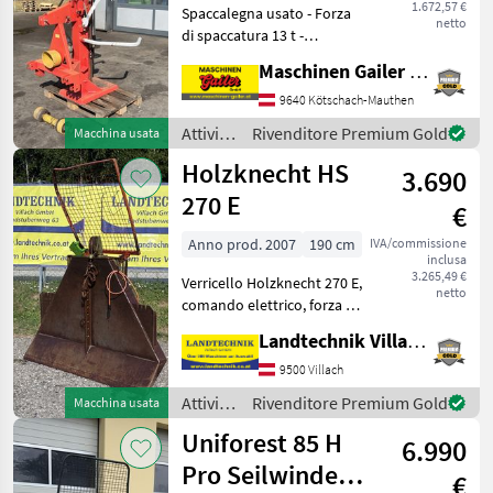
1.672,57 €
Spaccalegna usato - Forza
netto
di spaccatura 13 t -
Lunghezza di taglio fino a
Maschinen Gailer GmbH
110 cm - Azionamento
tramite presa di forza -
9640 Kötschach-Mauthen
Albero cardanico -
Attività
Rivenditore Premium Gold
Macchina usata
Sollevatore meccanico pe
forestali
Holzknecht HS
3.690
e
lavorazione
270 E
€
del
legno /
Anno prod. 2007
190 cm
IVA/commissione
inclusa
Krpan
3.265,49 €
Verricello Holzknecht 270 E,
netto
comando elettrico, forza di
trazione 6 t, griglia di
Landtechnik Villach GmbH
protezione, 4 scivoli per
fune, gancio terminale e
9500 Villach
albero articolato, supporto
Attività
Rivenditore Premium Gold
Macchina usata
per
forestali
Uniforest 85 H
6.990
e
lavorazione
Pro Seilwinde
€
del