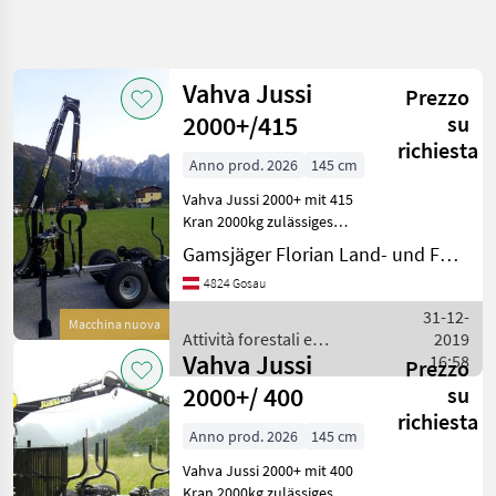
Affina
la
ricerca
Vahva Jussi
Prezzo
2000+/415
su
Categoria
Paese
Filtri
4
richiesta
Anno prod. 2026
145 cm
Mostra
Vahva Jussi 2000+ mit 415
PERCORSO
Reimposta
2
ATTUALE
Kran 2000kg zulässiges
risultati
Gesamtgewicht mit
Gamsjäger Florian Land- und Forsttechnik
Settore
Auflaufbremse, und 2
forestale
4824 Gosau
Runkenbänke.
Attivita
Kranreichweite mit
31-12-
Forestali E
Macchina nuova
Teleskop 4, 15m, 300/65-12
Lavorazione
Attività forestali e
2019
Del Legno
Bereifung mit Tra
Vahva Jussi
lavorazione del legno /
16:58
Prezzo
Rimorchi
Vahva Jussi
2000+/ 400
su
Forestali
richiesta
Vahva
Anno prod. 2026
145 cm
Jussi
Vahva Jussi 2000+ mit 400
SCEGLI
Kran 2000kg zulässiges