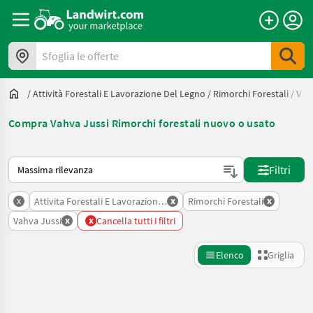
Sfoglia le offerte
/
Attività Forestali E Lavorazione Del Legno
/
Rimorchi Forestali
/
Vah
Compra Vahva Jussi Rimorchi forestali nuovo o usato
Ecco come viene ordinato su Landwirt.com
Filtri
x
x
x
Attivita Forestali E Lavorazione Del Legno
Rimorchi Forestali
x
x
Vahva Jussi
Cancella tutti i filtri
Elenco
Griglia