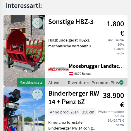
interessarti:
Sonstige HBZ-3
1.800
€
Holzbündelgerät HBZ-3,
inclusa IVA
20%
mechanische Vorspannung,
1.500 €
mechanische Entlehrung, 3-
netto
Punktaufnahme,
Stapleraufnahme,
Moosbrugger Landtechnik GmbH
Euroaufnahme,
6870 Bezau
Gesamtgewicht 330kg.
Vollgendes Zubehör ist
Attività
Rivenditore Premium Plus
Macchina usata
forestali
Binderberger RW
38.900
e
lavorazione
14 + Penz 6Z
€
del
legno /
Anno prod. 2014
250 cm
IVA/commissione
inclusa
Sonstige
34.424,78 €
Rimorchio forestale
netto
Binderberger RW 14 con gru