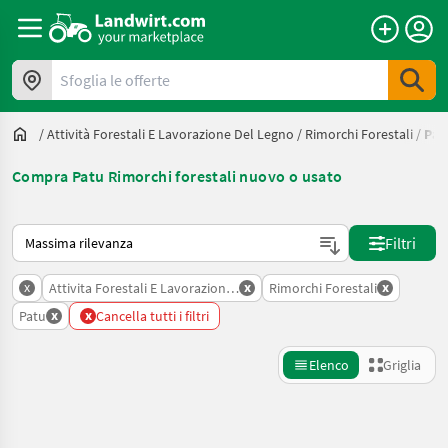
Sfoglia le offerte
/
Attività Forestali E Lavorazione Del Legno
/
Rimorchi Forestali
/
Pat
Compra Patu Rimorchi forestali nuovo o usato
Ecco come viene ordinato su Landwirt.com
Filtri
x
x
x
Attivita Forestali E Lavorazione Del Legno
Rimorchi Forestali
x
x
Patu
Cancella tutti i filtri
Elenco
Griglia