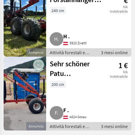
€
Patu 100
IVA
240 cm
indetraibile
H .
3920 Zwettl
Attività forestali e
3 mesi online
Annuncio
lavorazione del legno
Sehr schöner
1 €
/ Rimorchi forestali
Patu
IVA
indetraibile
Forstanhänger
200 cm
F .
4824 Gosau
Attività forestali e
3 mesi online
Annuncio
lavorazione del legno