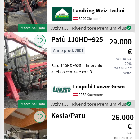
Greifer Knickdeichsel
Eigenölversorgung Attività
Landring Weiz Technikzentrum Süd
Patu
forestali e lavorazione del
8200 Gleisdorf
legno Rimorchi
Palms
Attività
Rivenditore Premium Plus
Macchina usata
forestali
Patù 110HD+925
BMF
29.000
e
lavorazione
€
Anno prod. 2001
Binderberger
del
legno /
inclusa IVA
20%
Patu
Patu 110HD+925 - rimorchio
Farmi
24.166,67 €
a telaio centrale con 3
netto
montanti, timone
Country
sterzante, attacco inferiore,
Leopold Lunzer GesmbH
gancio di traino, assali
Mostra
2572 Kaumberg
boggi, impianto frenante ad
tutti
aria compressa
Attività
Rivenditore Premium Plus
44
Macchina usata
forestali
Kesla/Patu
26.000
e
MARKETPLACE
lavorazione
€
Offerte dei
del
Marketplace
Annunci
rivenditori
IVA
legno /
indetraibile