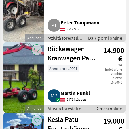
Patu
Peter Traupmann
7522 Strem
Attività forestali e
Da 7 giorni online
Annuncio
lavorazione del
Rückewagen
14.900
legno / Rimorchi
forestali
Kranwagen Patu
€
100 10 t Wagen
IVA
Anno prod. 2001
indetraibile
Vecchio
Patu 597 6 m
prezzo
15.500 €
Martin Punkl
2871 Stübegg
Attività forestali e
2 mesi online
Annuncio
lavorazione del legno
Kesla Patu
19.000
/ Rimorchi forestali
Forstanhänger