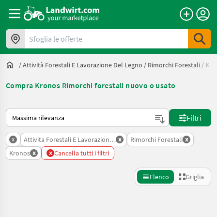
Sfoglia le offerte
/
Attività Forestali E Lavorazione Del Legno
/
Rimorchi Forestali
/
Kro
Compra Kronos Rimorchi forestali nuovo o usato
Ecco come viene ordinato su Landwirt.com
Filtri
x
x
x
Attivita Forestali E Lavorazione Del Legno
Rimorchi Forestali
x
x
Kronos
Cancella tutti i filtri
Elenco
Griglia