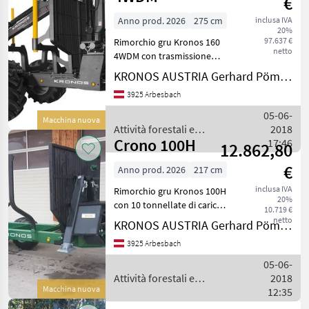
€
Anno prod. 2026
275 cm
inclusa IVA
20%
97.637 €
Rimorchio gru Kronos 160
netto
4WDM con trasmissione
meccanica della presa di
KRONOS AUSTRIA Gerhard Pömmer e.U.
forza con potenza di spinta
3925 Arbesbach
di 90 KN. Pneumatici
700/50-26, 5". Timone a Y di
05-06-
Macchina nuova
serie. Diver
Attività forestali e
2018
Crono 100H
lavorazione del legno /
17:46
12.862,80
Kronos
€
Anno prod. 2026
217 cm
inclusa IVA
Rimorchio gru Kronos 100H
20%
con 10 tonnellate di carico
10.719 €
per asse. Design a doppio
netto
KRONOS AUSTRIA Gerhard Pömmer e.U.
telaio con asse oscillante.
3925 Arbesbach
Pneumatici 400/60-15.5"
con cerchi rinforzati e
05-06-
protezion
Attività forestali e
2018
Macchina nuova
lavorazione del legno /
12:35
Kronos