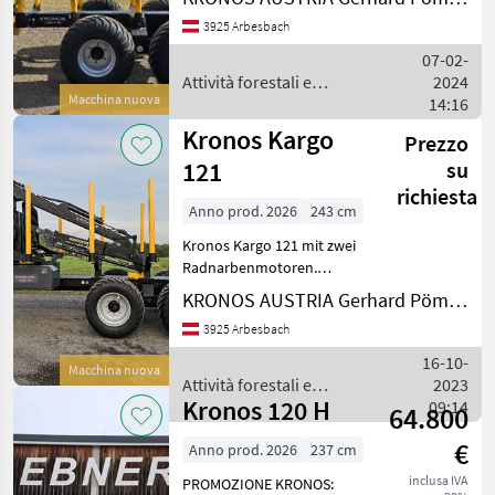
Kargo 91 mit
3925 Arbesbach
Untenanhängung, 4 Rad
Kronos
hydraulische Bremse, 4
07-02-
Rungenpaaren, 400/60-15,
Attività forestali e
2024
Palms
5" Bereifung,
Macchina nuova
lavorazione del legno /
14:16
Deichsellenkun
Kronos
Kronos Kargo
BMF
Prezzo
121
su
Binderberger
richiesta
Anno prod. 2026
243 cm
Farmi
Kronos Kargo 121 mit zwei
Radnarbenmotoren.
Country
Drucksteuerung des
KRONOS AUSTRIA Gerhard Pömmer e.U.
Antrieb über drei Stufen
Mostra
3925 Arbesbach
Schalter oder
tutti
Geschwindigkeitsgeregelt.
16-10-
44
Macchina nuova
Eigenölversorgung mit
Attività forestali e
2023
einer LS Pumpe,
Kronos 120 H
lavorazione del legno /
09:14
64.800
MARKETPLACE
Kronos
€
Anno prod. 2026
237 cm
Offerte dei
Marketplace
Annunci
rivenditori
inclusa IVA
PROMOZIONE KRONOS: