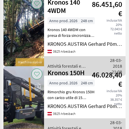
Kronos 140
86.451,60
4WDM
€
Anno prod. 2026
248 cm
inclusa IVA
20%
72.043 €
Kronos 140 4WDM con
netto
presa di forza sincronizzata
meccanica. Potenza motrice
KRONOS AUSTRIA Gerhard Pömmer e.U.
75kN. Vari modelli di telaio
3925 Arbesbach
di base tra cui scegliere.
Drawbar Std o con timone a
28-03-
Macchina nuova
Y sen
Attività forestali e
2018
Kronos 150H
lavorazione del legno /
21:08
46.028,40
Kronos
€
Anno prod. 2026
248 cm
inclusa IVA
Rimorchio gru Kronos 150H
20%
con carico utile di 15
38.357 €
tonnellate con supporto
netto
KRONOS AUSTRIA Gerhard Pömmer e.U.
gru e gambe di sostegno
3925 Arbesbach
HD. Telaio disponibile in
diverse versioni. Disponibile
28-03-
anche con te
Attività forestali e
2018