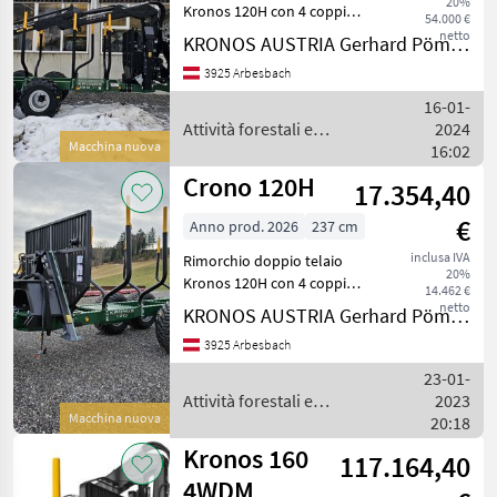
20%
Kronos 120H con 4 coppie
54.000 €
di montanti incl. prolunga e
netto
KRONOS AUSTRIA Gerhard Pömmer e.U.
fissaggio montanti,
3925 Arbesbach
comando timone con due
cilindri, pneumatici 500/55-
16-01-
17" compresi cerc
Attività forestali e
2024
Macchina nuova
lavorazione del legno /
16:02
Kronos
Crono 120H
17.354,40
€
Anno prod. 2026
237 cm
inclusa IVA
Rimorchio doppio telaio
20%
Kronos 120H con 4 coppie
14.462 €
di candelieri con prolunga,
netto
KRONOS AUSTRIA Gerhard Pömmer e.U.
timone articolato con due
3925 Arbesbach
cilindri, griglia anteriore e
500/55-17" Pneumatici con
23-01-
cerch
Attività forestali e
2023
Macchina nuova
lavorazione del legno /
20:18
Kronos
Kronos 160
117.164,40
4WDM