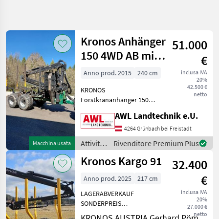
Affina
la
ricerca
Kronos Anhänger
51.000
150 4WD AB mit
€
Categoria
Paese
Filtri
4
Kran 8020XL
Anno prod. 2015
240 cm
inclusa IVA
20%
Mostra
42.500 €
PERCORSO
KRONOS
Reimposta
9
netto
ATTUALE
Forstkrananhänger 150
risultati
4WD AB mit 19500kg
Settore
AWL Landtechnik e.U.
Gesamtgewicht,
forestale
hydraulischer
4264 Grünbach bei Freistadt
Attivita
Reibrollenantrieb, 4
Forestali E
Attività
Rivenditore Premium Plus
Macchina usata
Lavorazione
Rungenpaare, hydraulische
forestali
Del Legno
Kronos Kargo 91
Schwenkdeichsel,
32.400
e
Druckluftbremse, Kran 80
Rimorchi
lavorazione
Forestali
€
Anno prod. 2025
217 cm
del
Kronos
legno /
inclusa IVA
LAGERABVERKAUF
20%
Kronos
SONDERPREIS
27.000 €
SCEGLI
Vorführanhänger Kronos
netto
CATEGORIA
KRONOS AUSTRIA Gerhard Pömmer e.U.