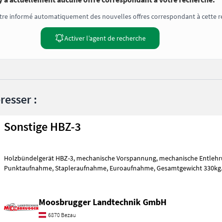
tre informé automatiquement des nouvelles offres correspondant à cette r
Activer l’agent de recherche
resser :
Sonstige HBZ-3
Holzbündelgerät HBZ-3, mechanische Vorspannung, mechanische Entlehrung, 3-
Punktaufnahme, Stapleraufnahme, Euroaufnahme, Gesamtgewicht 330kg. Vollgendes
Zubehör ist
Moosbrugger Landtechnik GmbH
6870 Bezau