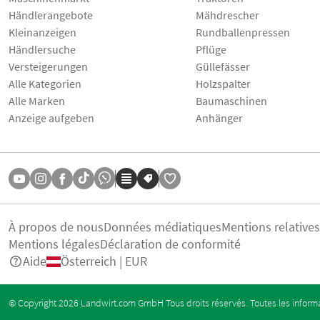
Händlerangebote
Mähdrescher
Kleinanzeigen
Rundballenpressen
Händlersuche
Pflüge
Versteigerungen
Güllefässer
Alle Kategorien
Holzspalter
Alle Marken
Baumaschinen
Anzeige aufgeben
Anhänger
À propos de nous
Données médiatiques
Mentions relative
Mentions légales
Déclaration de conformité
Aide
Österreich | EUR
© Copyright 2026 Landwirt.com GmbH Tous droits réservés. Toutes les informa