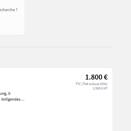
echerche ?
1.800 €
TTC (TVA incluse 20%)
1.500 € HT