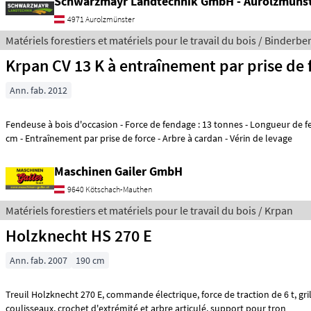
Schwarzmayr Landtechnik GmbH - Aurolzmüns
4971 Aurolzmünster
Matériels forestiers et matériels pour le travail du bois / Binderbe
Krpan CV 13 K à entraînement par prise de 
Ann. fab. 2012
Fendeuse à bois d'occasion - Force de fendage : 13 tonnes - Longueur de fendage jusqu'à 110
cm - Entraînement par prise de force - Arbre à cardan - Vérin de levage
Maschinen Gailer GmbH
9640 Kötschach-Mauthen
Matériels forestiers et matériels pour le travail du bois / Krpan
Holzknecht HS 270 E
Ann. fab. 2007
190 cm
Treuil Holzknecht 270 E, commande électrique, force de traction de 6 t, grille de protection, 4
coulisseaux, crochet d'extrémité et arbre articulé, support pour tron