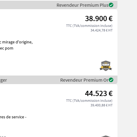
Revendeur Premium Plus
38.900 €
TTC (TVA/commission incluse)
34.424,78 € HT
ome avec pom
rger
Revendeur Premium Or
44.523 €
TTC (TVA/commission incluse)
39.400,88 € HT