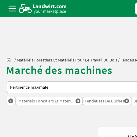
/
Matériels Forestiers Et Matériels Pour Le Travail Du Bois
/
Fendeus
Marché des machines
Voici comment les annonces sont triées sur Landwirt.com
x
x
x
Materiels Forestiers Et Materiels Pour Le Travail Du Bois
Fendeuses De Buches
B
Il n