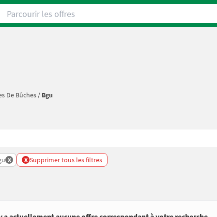
Parcourir les offres
es De Bûches
/
Bgu
x
x
gu
Supprimer tous les filtres
’y a actuellement aucune offre correspondant à votre recherche.