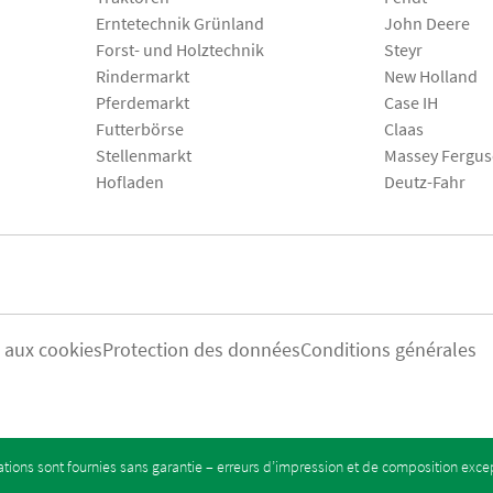
Erntetechnik Grünland
John Deere
Forst- und Holztechnik
Steyr
Rindermarkt
New Holland
Pferdemarkt
Case IH
Futterbörse
Claas
Stellenmarkt
Massey Fergu
Hofladen
Deutz-Fahr
s aux cookies
Protection des données
Conditions générales
tions sont fournies sans garantie – erreurs d’impression et de composition exc