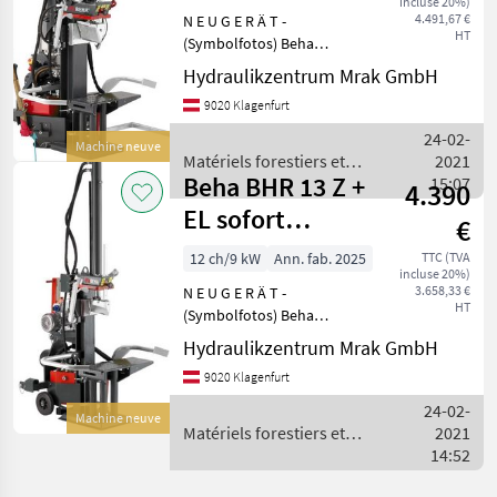
incluse 20%)
Marketplace
distributeurs
annonces
4.491,67 €
N E U G E R Ä T -
HT
(Symbolfotos) Beha
Holzspalter BHR 20 Z,
Hydraulikzentrum Mrak GmbH
robuste Konstruktion,
9020 Klagenfurt
Spaltgeschwindigkeit
Maxispeed, Einstellung des
24-02-
Machine neuve
Spaltmessers, Haltebügel
Matériels forestiers et
2021
zum Anheben
Beha BHR 13 Z +
matériels pour le travail du
15:07
4.390
bois / Beha
EL sofort
€
Verfügbar
12 ch/9 kW
Ann. fab. 2025
TTC (TVA
incluse 20%)
3.658,33 €
N E U G E R Ä T -
HT
(Symbolfotos) Beha
Holzspalter BHR 13 Z + EL ,
Hydraulikzentrum Mrak GmbH
Hubhöhenabschaltung
9020 Klagenfurt
unten und oben einstellbar,
optimaler Spaltkeil zur
24-02-
Machine neuve
max. Nutzleistung, zusätzlic
Matériels forestiers et
2021
matériels pour le travail du
14:52
bois / Beha