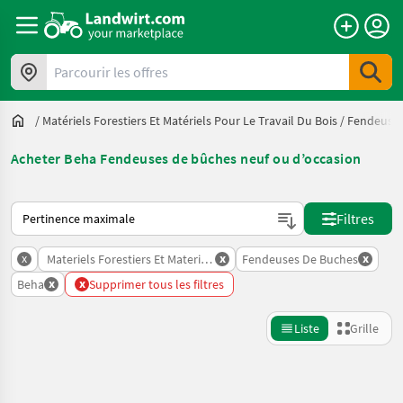
Parcourir les offres
/
Matériels Forestiers Et Matériels Pour Le Travail Du Bois
/
Fendeuses
Acheter Beha Fendeuses de bûches neuf ou d’occasion
Voici comment les annonces sont triées sur Landwirt.com
Filtres
x
x
x
Materiels Forestiers Et Materiels Pour Le Travail Du Bois
Fendeuses De Buches
x
x
Beha
Supprimer tous les filtres
Liste
Grille