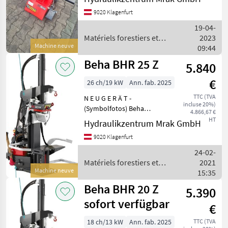
Leistung: 8to
UNE
9020 Klagenfurt
Spaltvorschub: 45cm max.
CATÉGORIE
Holzspaltlänge: 60cm
19-04-
Spaltmesser mit schne
Beha
Matériels forestiers et
2023
Machine neuve
matériels pour le travail du
09:44
bois / Beha
Posch
Beha BHR 25 Z
5.840
€
Binderberger
26 ch/19 kW
Ann. fab. 2025
TTC (TVA
N E U G E R Ä T -
Krpan
incluse 20%)
(Symbolfotos) Beha
4.866,67 €
Holzspalter BHR 25 Z,
HT
Hydraulikzentrum Mrak GmbH
Vogesenblitz
robuste Konstruktion,
9020 Klagenfurt
Gusspumpe langlebig und
leise, Maxispeed,
Lancman
24-02-
Einstellung der
Matériels forestiers et
2021
Afficher
Spaltgeschwindigkeit, Hebe
Machine neuve
matériels pour le travail du
15:35
tous
bois / Beha
Beha BHR 20 Z
5.390
les 38
sofort verfügbar
€
MARKETPLACE
18 ch/13 kW
Ann. fab. 2025
TTC (TVA
Offres des
Petites