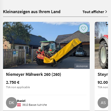
Kleinanzeigen aus Ihrem Land
Tout afficher
Annonce
Niemeyer Mähwerk 260 (260)
Steyr 
2.750 €
92.000
TVA non applicable
TVA non ap
Daniel
A
3910 Basse-Autriche