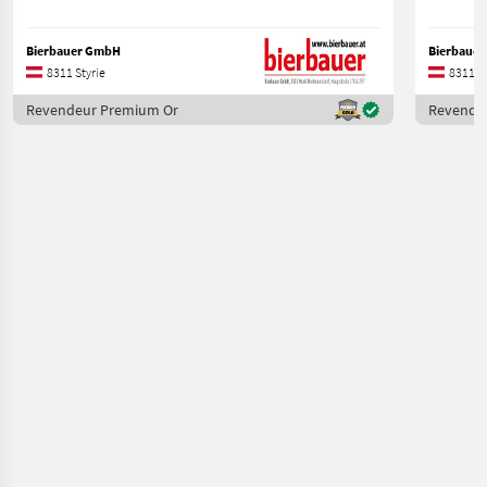
Bierbauer GmbH
Bierbaue
8311 Styrie
8311 St
Revendeur Premium Or
Revende