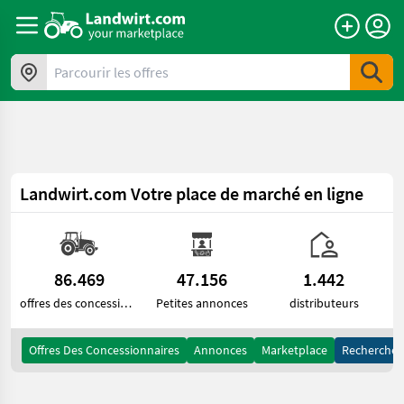
a11y.skipToContent
Parcourir les offres
Landwirt.com
Votre place de marché en ligne
86.469
47.156
1.442
offres des concessionnaires
Petites annonces
distributeurs
Offres Des Concessionnaires
Annonces
Marketplace
Recherche 