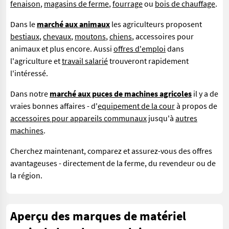
fenaison
,
magasins de ferme
,
fourrage
ou
bois de chauffage
.
Dans le
marché aux animaux
les agriculteurs proposent
bestiaux
,
chevaux
,
moutons
,
chiens
, accessoires pour
animaux et plus encore. Aussi
offres d'emploi
dans
l'agriculture et
travail salarié
trouveront rapidement
l'intéressé.
Dans notre
marché aux puces de machines agricoles
il y a de
vraies bonnes affaires - d'
equipement de la cour
à propos de
accessoires pour appareils communaux
jusqu'à
autres
machines
.
Cherchez maintenant, comparez et assurez-vous des offres
avantageuses - directement de la ferme, du revendeur ou de
la région.
Aperçu des marques de matériel