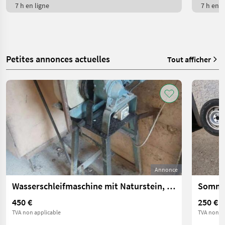
7 h en ligne
7 h en l
Petites annonces actuelles
Tout afficher
Annonce
Wasserschleifmaschine mit Naturstein, Schleifmaschine
Sommer
450 €
250 €
TVA non applicable
TVA non ap