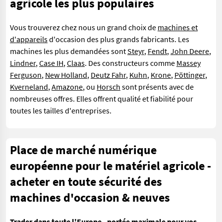
agricole les plus populaires
Vous trouverez chez nous un grand choix de
machines et
d'appareils
d'occasion des plus grands fabricants. Les
machines les plus demandées sont
Steyr
,
Fendt
,
John Deere
,
Lindner
,
Case IH
,
Claas
. Des constructeurs comme
Massey
Ferguson
,
New Holland
,
Deutz Fahr
,
Kuhn
,
Krone
,
Pöttinger
,
Kverneland
,
Amazone
, ou
Horsch
sont présents avec de
nombreuses offres. Elles offrent qualité et fiabilité pour
toutes les tailles d'entreprises.
Place de marché numérique
européenne pour le matériel agricole -
acheter en toute sécurité des
machines d'occasion & neuves
Trader dans toute l'Europe - portée maximale pour vos