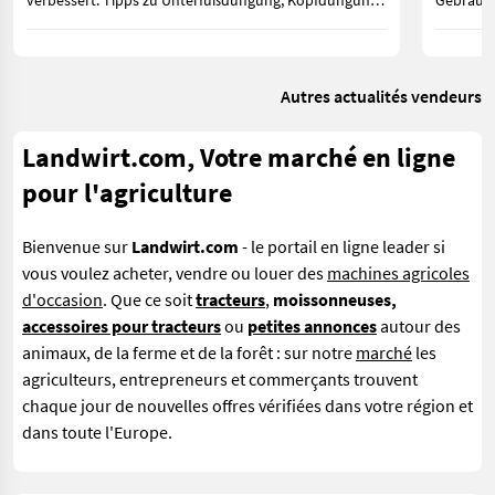
verbessert. Tipps zu Unterfußdüngung, Kopfdüngung
Gebrauch
sowie gesetzlichen Vorgaben für Österreich und
geringer
Deutschland.
zwischen
weiterhin
Autres actualités vendeurs
Landwirt.com, Votre marché en ligne
pour l'agriculture
Bienvenue sur
Landwirt.com
- le portail en ligne leader si
vous
voulez acheter, vendre ou louer des
machines agricoles
d'occasion
. Que ce soit
tracteurs
,
moissonneuses,
accessoires pour tracteurs
ou
petites annonces
autour des
animaux, de la ferme et de la forêt : sur notre
marché
les
agriculteurs, entrepreneurs et commerçants trouvent
chaque jour de nouvelles offres vérifiées dans votre région et
dans toute l'Europe.