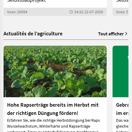
Vues: 29094
14:32 22-07-2026
Vues: 58
Actualités de l’agriculture
Tout afficher
Hohe Rapserträge bereits im Herbst mit
Gebrau
der richtigen Düngung fördern!
im ers
Erfahren Sie, wie die richtige Herbstdüngung bei Raps
Das ware
Wurzelwachstum, Winterhärte und Rapserträge
gleichen 