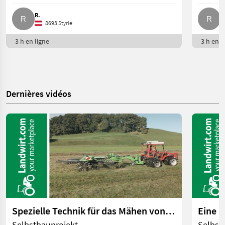
R.
R
8693 Styrie
3 h en ligne
3 h en l
Dernières vidéos
Spezielle Technik für das Mähen von Feuchtwiesen | landwirt.com
Selbstbauprojekt
Selbst