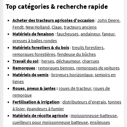
Top catégories & recherche rapide
Acheter des tracteurs agricoles d'occasion
:
John Deere
,
Fendt
,
New Holland
,
Claas
,
tracteurs anciens
Matériels de fenaison
:
faucheuses
,
andaineur
,
faneur
,
presses à balles rondes
Matériels forestiers & du bois
:
treuils forestiers
,
remorques forestières
,
fendeuse du bûches
Travail du sol
:
herses
,
déchaumeur
,
charrues
Remorques
:
remorques bennes
,
remorques de voitures
Matériels de semis
:
broyeurs horizontaux
,
semoirs en
lignes
Roues, pneus & jantes
:
roues de tracteur
,
roues de
remorque
Fertilisation & irrigation
:
distributeurs d'engrais
,
tonnes
à lisier
,
épandeurs à fumier
Matériels de récolte agricole
:
moissonneuse-batteuse
,
cueilleurs pour moissonneuse batteuse
,
ensileuses