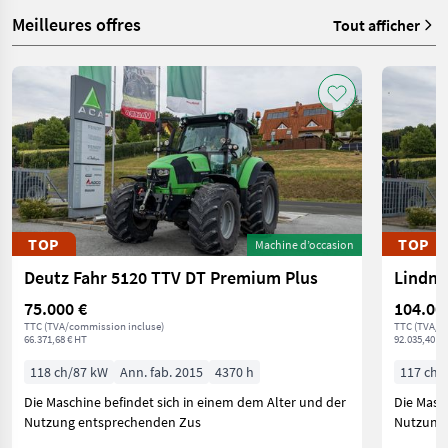
Meilleures offres
Tout afficher
TOP
TOP
Machine d’occasion
Deutz Fahr 5120 TTV DT Premium Plus
Lindner
75.000 €
104.00
TTC (TVA/commission incluse)
TTC (TVA/c
66.371,68 € HT
92.035,40 € 
118 ch/87 kW
Ann. fab. 2015
4370 h
117 ch/
Die Maschine befindet sich in einem dem Alter und der
Die Masc
Nutzung entsprechenden Zus
Nutzung