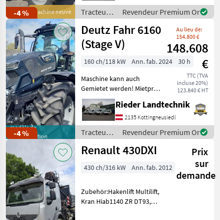
supplémentaire : phares de
Tracteurs
Revendeur Premium Or
-4 %
Machine neuve
recul, ja
/ Deutz
Deutz Fahr 6160
Au lieu de:
Fahr
154.800 €
(Stage V)
148.608
€
160 ch/118 kW
Ann. fab. 2024
30 h
TTC (TVA
Maschine kann auch
incluse 20%)
Gemietet werden! Mietpreis
123.840 € HT
: € 38, - exkl. MwSt. Modell:
Rieder Landtechnik
Powershift ohne Frontlader
Anbaukonsolen,
2135 Kottingneusiedl
Beifahrersitz gepolstert mit
modèle de
Tracteurs
Revendeur Premium Or
-4 %
démonstration
Sicherheitsgur
/ Deutz
Renault 430DXI
Prix
Fahr
sur
430 ch/316 kW
Ann. fab. 2012
demande
Zubehör:Hakenlift Multilift,
Kran Hiab1140 ZR DT93,
Greifer.Pickerl NEU.