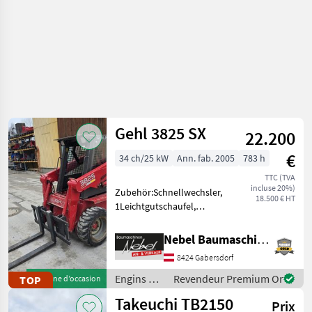
Gehl 3825 SX
22.200
€
34 ch/25 kW
Ann. fab. 2005
783 h
TTC (TVA
incluse 20%)
Zubehör:Schnellwechsler,
18.500 € HT
1Leichtgutschaufel,
1Schotterschaufel,
1Palettengabel,
Nebel Baumaschinen
1Reserverad,
8424 Gabersdorf
Breite:1450mm.Gewicht:1800kg.
Engins de chantier
Engins de
Revendeur Premium Or
TOP
Machine d’occasion
Chargeuses compactes
chantier /
Takeuchi TB2150
Prix
Gehl