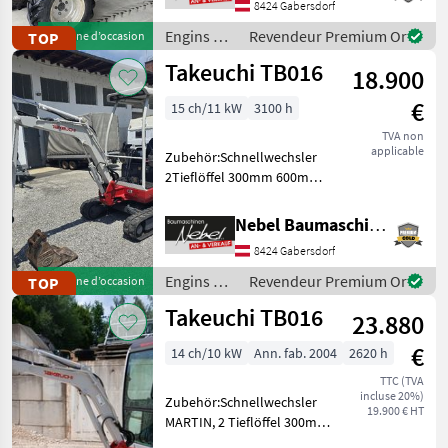
8424 Gabersdorf
Carburant: Engins de
chantier Tom
Engins de
Revendeur Premium Or
TOP
Machine d’occasion
chantier /
Takeuchi TB016
18.900
Neuson
€
15 ch/11 kW
3100 h
TVA non
applicable
Zubehör:Schnellwechsler
2Tieflöffel 300mm 600mm
1Hydraulischer
Böschungslöffel 800mm
Nebel Baumaschinen
Engins de chantier Mini-
8424 Gabersdorf
pelles
Engins de
Revendeur Premium Or
TOP
Machine d’occasion
chantier /
Takeuchi TB016
23.880
Takeuchi
€
14 ch/10 kW
Ann. fab. 2004
2620 h
TTC (TVA
incluse 20%)
Zubehör:Schnellwechsler
19.900 € HT
MARTIN, 2 Tieflöffel 300mm
600mm, 1Hydraulischer