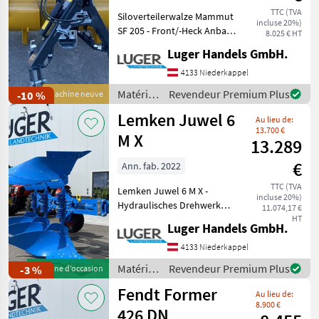
TTC (TVA
Siloverteilerwalze Mammut
incluse 20%)
SF 205 - Front/-Heck Anbau
8.025 € HT
- Wasserbefüllbare
Luger Handels GmbH.
Trommel - 2, 70m
Arbeitsbreite - 690kg
4133 Niederkappel
Eigengewicht - hydraulische
Matériels
Revendeur Premium Plus
-10 %
Machine neuve
Schwenkeinrichtung
d’élevage
Lemken Juwel 6
Au lieu de:
/
13.700 €
Mammut
M X
13.289
€
Ann. fab. 2022
TTC (TVA
Lemken Juwel 6 M X -
incluse 20%)
Hydraulisches Drehwerk
11.074,17 €
UniTurn M 90 für
HT
Luger Handels GmbH.
Furchenanzahl 3 - Doppelt
wirkender Drehzylinder -
4133 Niederkappel
Vierkantprofilrahmen 110 x
Matériels
Revendeur Premium Plus
-3 %
Machine d’occasion
110 x 8 mm - Einstel
de
Fendt Former
Au lieu de:
travail
8.900 €
du sol /
426 DN