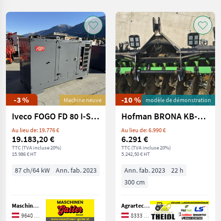
Catégorie
Pays
Filtres
Afficher
CHOISIR
Réinitialiser
132.593
UNE
résultats
CATÉGORIE
matériel agricole
87.900
-3 %
-10 %
Machine neuve
modèle de démonstration
divers
9.571
Iveco FOGO FD 80 I-ST avec pack de prises électriques
Hofman BRONA KB-300
matériel forestier
8.582
Au lieu de: 19.776 €
Au lieu de: 6.990 €
19.183,20 €
6.291 €
TTC (TVA incluse 20%)
marché aux animaux
8.292
TTC (TVA incluse 20%)
15.986 € HT
5.242,50 € HT
87 ch/64 kW
Ann. fab. 2023
Ann. fab. 2023
22 h
matériel de construction
7.102
300 cm
matériel communal
3.724
Maschinen Gailer GmbH
Agrartechnik Theißl GmbH
Afficher
9640 Kötschach-Mauthen
8333 Riegersburg