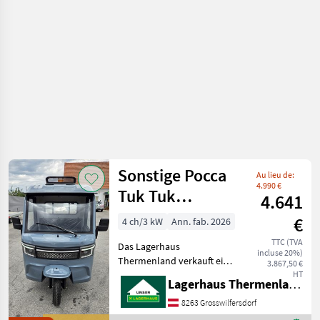
moteur /
Schäffer
Sonstige Pocca
Au lieu de:
4.990 €
Tuk Tuk
4.641
Cambino
€
4 ch/3 kW
Ann. fab. 2026
TTC (TVA
Das Lagerhaus
incluse 20%)
Thermenland verkauft ein
3.867,50 €
Vorführ Cambino Tuk Tuk
HT
Lagerhaus Thermenland
der Firma Pocca. Sicher dir
jetzt das Vorführ Tuk Tuk
8263 Grosswilfersdorf
um einen Hammer Preis