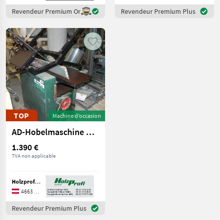
tous
les 11
Revendeur Premium Or
Revendeur Premium Plus
MARQUES
Claas
John
Deere
Pöttinger
TOP
Machine d’occasion
Steyr
AD-Hobelmaschine Holzprofi KDR310 gebraucht
Fendt
1.390 €
New
TVA non applicable
Holland
Krone
Holzprofi Austria GmbH
Linde
4663 Laakirchen
Kuhn
Revendeur Premium Plus
Deutz