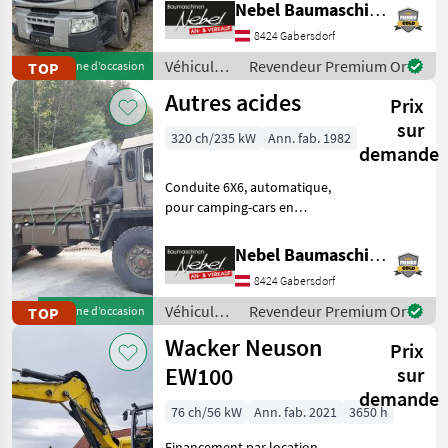
Configuration d'essieu: 6x2,
Nebel Baumaschinen
Transmission automatique,
8424 Gabersdorf
Carburant: , Climatisation,
Installation hy
Véhicules
Revendeur Premium Or
TOP
Machine d’occasion
utilitaires/
Autres acides
Prix
véhicules
commerciaux
sur
320 ch/235 kW
Ann. fab. 1982
/ Renault
demande
Conduite 6X6, automatique,
pour camping-cars en
Autriche typée.Peut
également être conduite
Nebel Baumaschinen
les samedis, dimanches et
8424 Gabersdorf
jours fériés.Véhicule
d'origine de l'armée suis
Véhicules
Revendeur Premium Or
TOP
Machine d’occasion
utilitaires/
Wacker Neuson
Prix
véhicules
commerciaux
EW100
sur
/ Sonstige
demande
76 ch/56 kW
Ann. fab. 2021
3650 h
Financement par location-