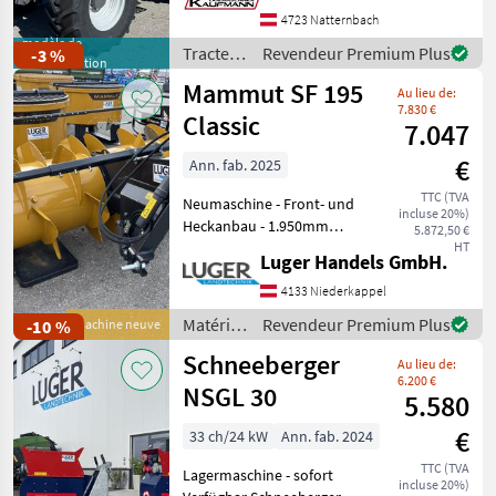
Sensing - 4 DW Steuergeräte
4723 Natternbach
am Heck (2 elektrisch, 2
modèle de
Tracteurs
Revendeur Premium Plus
-3 %
démonstration
mechan
/ Massey
Mammut SF 195
Au lieu de:
Ferguson
7.830 €
Classic
7.047
€
Ann. fab. 2025
TTC (TVA
Neumaschine - Front- und
incluse 20%)
Heckanbau - 1.950mm
5.872,50 €
Trommelbreite -
HT
Luger Handels GmbH.
Trommeldurchmesser 1040
mm -
4133 Niederkappel
Sternratschenkupplung im
Matériels
Revendeur Premium Plus
-10 %
Machine neuve
Verteiler - Wendegetriebe
d’élevage
Schneeberger
für Front- und He
Au lieu de:
/
6.200 €
Mammut
NSGL 30
5.580
€
33 ch/24 kW
Ann. fab. 2024
TTC (TVA
Lagermaschine - sofort
incluse 20%)