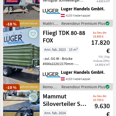
Verfügbar Schneeberger
4.650 € HT
Zapfwellengenerator NSGL
Luger Handels GmbH.
30 - sofort Verfügbar -
Getriebe für 540er
4133 Niederkappel
Zapfwelle - Langsamläufer
Matériels
Revendeur Premium Plus
-10 %
Machine neuve
1500 min - Generato
de
Fliegl TDK 80-88
Au lieu de:
ferme,
19.800 €
étable et
FOX
17.820
saulles /
€
Schneeberger
Ann. fab. 2023
15 m³
TTC (TVA
- zul. GG 8t - Brücke
incluse 20%)
4500x2220/2170mm -
14.850 € HT
Grundbordwand 500mm -
Luger Handels GmbH.
erster Aufbau 500mm -
zweiter Aufbau 500mm nur
4133 Niederkappel
für Leichtgut -
Remorques
Revendeur Premium Plus
-10 %
Machine neuve
Bordwandzugfedern -
/ Fliegl
Mammut
Parabelfederu
Au lieu de:
10.700 €
Siloverteiler SF
9.630
205 Titan
€
Ann. fab. 2024