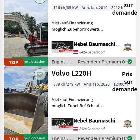
sur
116 ch/85 kW
Ann. fab. 2019
3212 h
demande
Mietkauf-Finanzierung
möglich.Zubehör:Powertilt,
2 Tieflöffel 800mm 1100mm
1Böschungslöffel 2000mm,
Nebel Baumaschinen
TB2150 ist Bj.2019
8424 Gabersdorf
Inbetriebnahme erfolgte
2020. Engins de chan
Engins de
Revendeur Premium Or
TOP
Machine d’occasion
chantier /
Volvo L220H
Prix
Takeuchi
sur
379 ch/279 kW
Ann. fab. 2020
12400 h
demande
Mietkauf-Finanzierung
möglich.Zubehör:1Schaufel,
Laderwaage.Zentralschmierung.
Engins de chantier
Nebel Baumaschinen
Chargeuses sur pneus
8424 Gabersdorf
Engins de
Revendeur Premium Or
TOP
Machine d’occasion