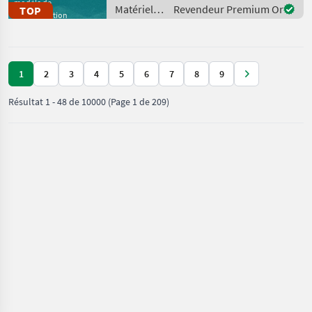
modèle de
Matériels
Revendeur Premium Or
TOP
démonstration
de
fenaison /
Fliegl
1
2
3
4
5
6
7
8
9
Résultat
1
-
48
de
10000
(Page 1 de 209)