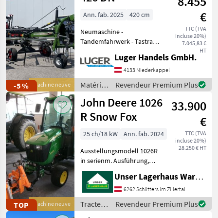
8.455
Lemken
€
Ann. fab. 2025
420 cm
TTC (TVA
Neumaschine -
incluse 20%)
Tandemfahrwerk - Tastrad -
7.045,83 €
Hydr. Schwadtuchklappung
HT
Luger Handels GmbH.
- Kurvenbahn verstellbar,
für höchste Flexiblität -
4133 Niederkappel
Kreiseldurchmesser 3, 2m -
Matériels
Revendeur Premium Plus
-5 %
Machine neuve
Transportbrei
de
John Deere 1026
33.900
fenaison
/ Fendt
R Snow Fox
€
25 ch/18 kW
Ann. fab. 2024
TTC (TVA
incluse 20%)
28.250 € HT
Ausstellungsmodell 1026R
in serienm. Ausführung,
zusätzlich mit
Unser Lagerhaus Warenhandelsges.m.b.H.
Komfortkabine mit
Heizung, Lüftung, Türen
6262 Schlitters im Zillertal
Frontscheibenwischer mit
Tracteurs
Revendeur Premium Plus
TOP
Machine neuve
Waschanlage mech.
/ John