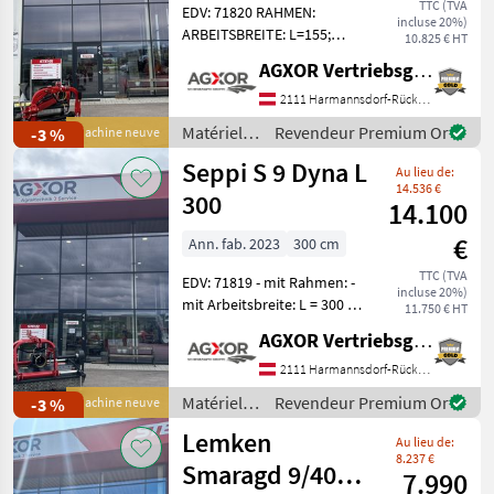
TTC (TVA
EDV: 71820 RAHMEN:
incluse 20%)
ARBEITSBREITE: L=155;
10.825 € HT
ARBEITSSEITE: RECHTS
AGXOR Vertriebsgesellschaft Ost GmbH
ROTOR: WERKZEUGTYP:
SCHLAEGEL SMW (OPT.039)
2111 Harmannsdorf-Rückersdorf
ANTRIEB: MECHANISCH:
Matériels
Revendeur Premium Or
-3 %
Machine neuve
DREHZAHL: 540 U/MIN.
arboricoles
Seppi S 9 Dyna L
(OPT.019)
Au lieu de:
/ Sonstige
14.536 €
300
14.100
€
Ann. fab. 2023
300 cm
TTC (TVA
EDV: 71819 - mit Rahmen: -
incluse 20%)
mit Arbeitsbreite: L = 300 -
11.750 € HT
mit Arbeitsseite: rechts - mit
AGXOR Vertriebsgesellschaft Ost GmbH
Rotor: Werkzeugtyp:
Schlägel SMO - mit Antrieb:
2111 Harmannsdorf-Rückersdorf
mechanisch; Drehzahl:
Matériels
Revendeur Premium Or
-3 %
Machine neuve
de semis /
Lemken
Au lieu de:
Seppi
8.237 €
Smaragd 9/400 K
7.990