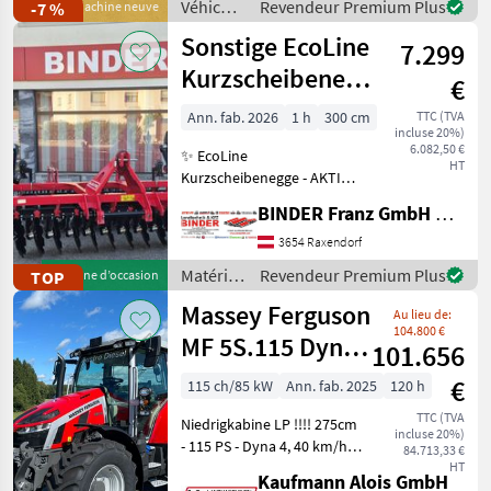
Véhicules
Revendeur Premium Plus
-7 %
Machine neuve
Nutzen Sie die Gele
agricoles
Sonstige EcoLine
7.299
à
moteur /
Kurzscheibenegge
€
Sonstige
GLADIATOR 300
Ann. fab. 2026
1 h
300 cm
TTC (TVA
incluse 20%)
6.082,50 €
✨ EcoLine
HT
Kurzscheibenegge - AKTION
✔️ Modell: GLADIATOR 300
BINDER Franz GmbH & CoKG
✔️ in serienmäßiger
Ausführung ✔️ lagernde
3654 Raxendorf
Ausstellungsmaschine ✔️
Matériels
Revendeur Premium Plus
TOP
Machine d’occasion
Arbeitsbreite: 3, 00m ✔️ 24
de
Massey Ferguson
gezac
Au lieu de:
travail
104.800 €
du sol /
MF 5S.115 Dyna-
101.656
Sonstige
4 Efficient
€
115 ch/85 kW
Ann. fab. 2025
120 h
TTC (TVA
Niedrigkabine LP !!!! 275cm
incluse 20%)
- 115 PS - Dyna 4, 40 km/h
84.713,33 €
Autodrive - 110 l/min
HT
Kaufmann Alois GmbH
Hydraulikpumpe - Load