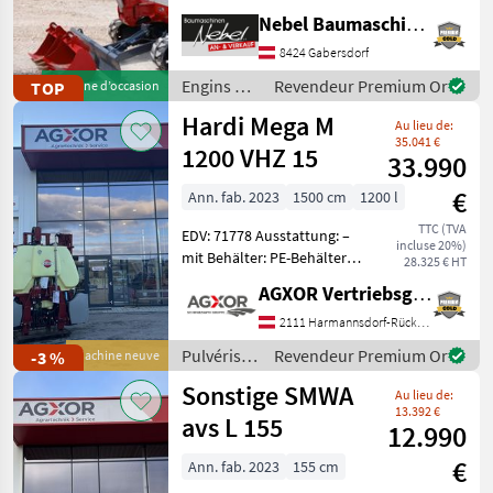
Böschungslöffel 1000
Nebel Baumaschinen
Engins de chantier Mini-
8424 Gabersdorf
pelles
Engins de
Revendeur Premium Or
TOP
Machine d’occasion
chantier /
Hardi Mega M
Au lieu de:
Takeuchi
35.041 €
1200 VHZ 15
33.990
€
Ann. fab. 2023
1500 cm
1200 l
TTC (TVA
EDV: 71778 Ausstattung: –
incluse 20%)
mit Behälter: PE-Behälter
28.325 € HT
mit niedrigem
AGXOR Vertriebsgesellschaft Ost GmbH
Schwerpunkt,
trichterförmig zur
2111 Harmannsdorf-Rückersdorf
vollständigen Entleerung –
Pulvérisateurs
Revendeur Premium Or
-3 %
Machine neuve
mit Spülwasserbehälter:
et
Sonstige SMWA
170 l, i
Au lieu de:
atomiseurs
13.392 €
/ Hardi
avs L 155
12.990
€
Ann. fab. 2023
155 cm