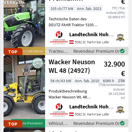
€
(15955)
105 ch/77 kW
Ann. fab. 2023
TTC (TVA
incluse 20%)
55.000 € HT
Technische Daten des
DEUTZ-FAHR Traktor 5105
Premium > Baujahr: 2023 >
Landtechnik Hohenwarter GmbH
PS/KW: 105 PS > Modell:
Premium (Stage V) >
5092 St. Martin bei Lofer
Lenksäule schwenk- und
Tracteurs
Revendeur Premium Or
TOP
Machine neuve
teleskopierbar > Aerofit S
/ Deutz
Wacker Neuson
32.900
Fahr
WL 48 (24927)
€
58 ch/43 kW
Ann. fab. 2010
6080 h
2 cm
TTC
(TVA/commission
incluse)
Produktbeschreibung
29.115,04 €
Wacker Neuson WL 48
HT
Hoflader Ich freue mich,
Landtechnik Hohenwarter GmbH
Ihnen im
Maschinenzentrum St.
5092 St. Martin bei Lofer
Martin den Wacker Neuson
Véhicules
Revendeur Premium Or
TOP
Machine d’occasion
WL 48 Hoflader ausführlich
agricoles