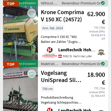
*Fahrgeschwindigkeit 20
Véhicules
Revendeur Premium Or
TOP
Machine d’occasion
km/h *Wenderadius innen
agricoles
Krone Comprima
4.7
62.900
à moteur /
Schäffer
V 150 XC (24572)
€
Ann. fab. 2024
TTC (TVA
incluse 20%)
52.416,67 €
Comprima V 150 XC *402
HT
Ballen am Zähler *Zugöse
Obenanhängung
Landtechnik Hohenwarter GmbH
*Schneidwerk mit 17 Messer
*Gelenkwelle *Hydraul.
5092 St. Martin bei Lofer
Bodenabsenkung *E-Achse
Matériels
Revendeur Premium Or
TOP
Machine d’occasion
mit 2-Leiter Druckl.-Brems
de
Vogelsang
18.900
fenaison /
Krone
UniSpread Slide
€
7,5m (14546)
750 cm
TTC (TVA
incluse 20%)
15.750 € HT
Produktbeschreibung
Vogelsang Schleppschlauch
UniSpread Slide Ich freue
Landtechnik Hohenwarter GmbH