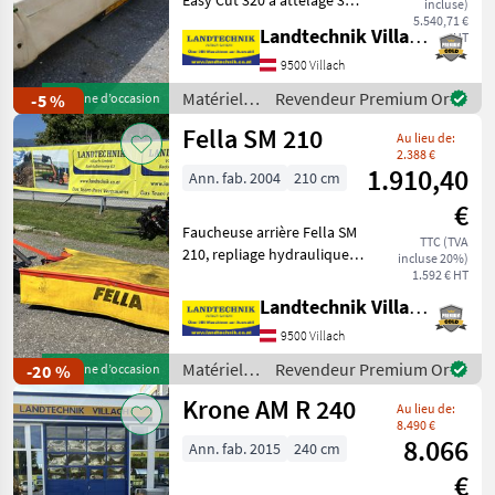
incluse)
points, avec suspension
5.540,71 €
Landtechnik Villach GmbH
HT
centrée, système de fixation
rapide des lames, SafeCut,
9500 Villach
dispositif de sécurité anti-
Matériels
Revendeur Premium Or
-5 %
Machine d’occasion
collisi
de
Fella SM 210
Au lieu de:
fenaison /
2.388 €
Krone
1.910,40
Ann. fab. 2004
210 cm
€
Faucheuse arrière Fella SM
TTC (TVA
210, repliage hydraulique,
incluse 20%)
dispositif de sécurité anti-
1.592 € HT
collision, 4 disques de
Landtechnik Villach GmbH
coupe équipés chacun de 2
9500 Villach
lames, prête à l'emploi telle
que
Matériels
Revendeur Premium Or
-20 %
Machine d’occasion
de
Krone AM R 240
Au lieu de:
fenaison /
8.490 €
Fella
8.066
Ann. fab. 2015
240 cm
€