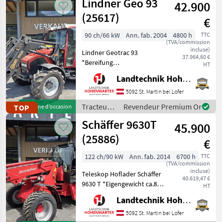
Lindner Geo 93
vorzustellen und
42.900
à moteur /
Wacker
(25617)
€
Neuson
90 ch/66 kW
Ann. fab. 2004
4800 h
TTC
(TVA/commission
incluse)
Lindner Geotrac 93
37.964,60 €
*Bereifung
HT
540/65R30+420/65R20 *2
Landtechnik Hohenwarter GmbH
DWS *EHR *Klimaanlage
*Hydr.Anhängerbremse
5092 St. Martin bei Lofer
*Rundumleuchte
Tracteurs
Revendeur Premium Or
TOP
Machine d’occasion
*Zusatzscheinwerfer
/ Lindner
Schäffer 9630T
*Einhebelsteuergerät
45.900
*Faster Multi
(25886)
€
122 ch/90 kW
Ann. fab. 2014
6700 h
TTC
(TVA/commission
incluse)
Teleskop Hoflader Schäffer
40.619,47 €
9630 T *Eigengewicht ca.8 t
HT
*Bereifung 400/55-22, 5
Landtechnik Hohenwarter GmbH
*Kipplast 4200 kg
*Radstand 2.52 m
5092 St. Martin bei Lofer