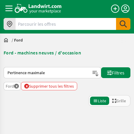
Parcourir les offres
/
Ford
Ford - machines neuves / d'occasion
Voici comment les annonces sont triées sur Landwirt.com
Filtres
x
x
Ford
Supprimer tous les filtres
Liste
Grille
Affiner la