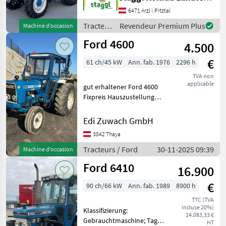
montiert - Oberlenker
6471 Arzl i.Pitztal
vorne und hinten -
Fronthydraulik über
Tracteurs
Revendeur Premium Plus
Machine d’occasion
Einhebel
/ Ford
Ford 4600
4.500
€
61 ch/45 kW
Ann. fab. 1976
2296 h
TVA non
applicable
gut erhaltener Ford 4600
Fixpreis Hauszustellung
gegen Aufpreis möglich
Entraînement: Roues
Edi Zuwach GmbH
motrices arrière, Plate-
3842 Thaya
forme: Cabine, Mouvement
inverse sans pression Tr
Tracteurs / Ford
30-11-2025 09:39
Machine d’occasion
Ford 6410
16.900
€
90 ch/66 kW
Ann. fab. 1989
8900 h
TTC (TVA
incluse 20%)
Klassifizierung:
14.083,33 €
Gebrauchtmaschine; Tag
HT