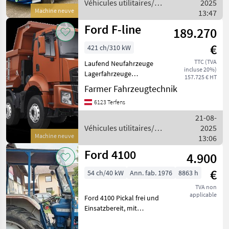
Véhicules utilitaires/
2025
Machine neuve
véhicules commerciaux /
13:47
Ford
Ford F-line
189.270
€
421 ch/310 kW
TTC (TVA
Laufend Neufahrzeuge
incluse 20%)
Lagerfahrzeuge
157.725 € HT
Vorführfahrzeuge verfügbar
Farmer Fahrzeugtechnik
unterschiedliche Farben
6123 Terfens
und Ausstattungen möglich
Bild in der Anzeige ist nur
21-08-
ein Symbol
Véhicules utilitaires/
2025
Machine neuve
véhicules commerciaux /
13:06
Ford
Ford 4100
4.900
€
54 ch/40 kW
Ann. fab. 1976
8863 h
TVA non
applicable
Ford 4100 Pickal frei und
Einsatzbereit, mit
Druckluftbremseinleiter,
Servolenkung. Fritzmeier