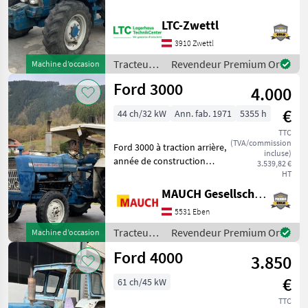
der Erstzulassung:
19.10.1989; Getriebetyp:
LTC-Zwettl
Manuell; Name des
3910 Zwettl
Getriebes: Schaltgetriebe;
Hydraulische Lenkung: Ja;
Tracteurs
Revendeur Premium Or
Machine d’occasion
Frontgewic
/ Ford
Ford 3000
4.000
€
44 ch/32 kW
Ann. fab. 1971
5355 h
TTC
(TVA/commission
Ford 3000 à traction arrière,
incluse)
année de construction
3.539,82 €
1971, environ 5 355 heures
HT
de service, puissance 44
MAUCH Gesellschaft m.b.H. & Co.KG, Eben
PS/32 kW ; La machine est
5531 Eben
entreposée à Eben im
Pongau. J
Tracteurs
Revendeur Premium Or
Machine d’occasion
/ Ford
Ford 4000
3.850
€
61 ch/45 kW
TTC