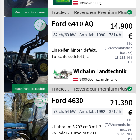
4943 Geinberg
Name des Getriebes:
Schaltgetriebe mit
Tracteurs
Revendeur Premium Plus
Machine d’occasion
Lastschaltstufe; H
/ Ford
Ford 6410 AQ
14.900
€
82 ch/60 kW
Ann. fab. 1990
7814 h
TTC
(TVA/commission
Ein Reifen hinten defekt,
incluse)
Türschloss defekt,
13.185,84 €
Armaturenbrett
HT
Kontaktfehler , hydr.
Widhalm Landtechnik GmbH
Oberlenker, gültige
3800 Göpfritz an der Wild
Begutachtung, Frontlader
mit Schaufel, Zustand siehe
Tracteurs
Revendeur Premium Plus
Machine d’occasion
Fotos Entra
/ Ford
Ford 4630
21.390
€
73 ch/54 kW
Ann. fab. 1992
3717 h
TTC
(TVA/commission
• Hubraum 3.293 cm3 mit 3
incluse)
Zylinder • Turbo mit 73 PS •
18.929,20 €
16/8 Synchrongetriebe mit
HT