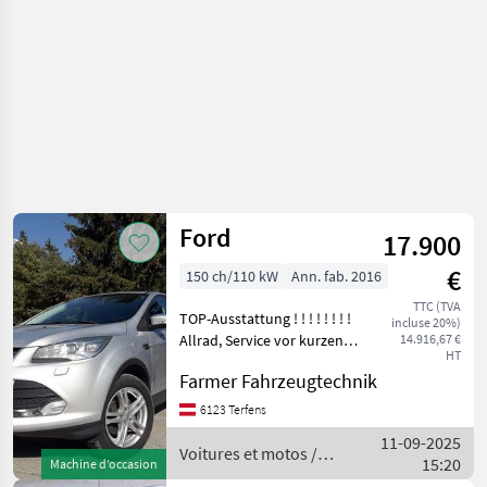
Ford
17.900
€
150 ch/110 kW
Ann. fab. 2016
TTC (TVA
TOP-Ausstattung ! ! ! ! ! ! ! !
incluse 20%)
Allrad, Service vor kurzen
14.916,67 €
HT
durchgeführt, 8 Fachbereift
Farmer Fahrzeugtechnik
Soundsysten, Klima,
.........u.v.m Geprüftes
6123 Terfens
Gebrauchtfahrzeug aus M
11-09-2025
Voitures et motos /
15:20
Machine d’occasion
Ford