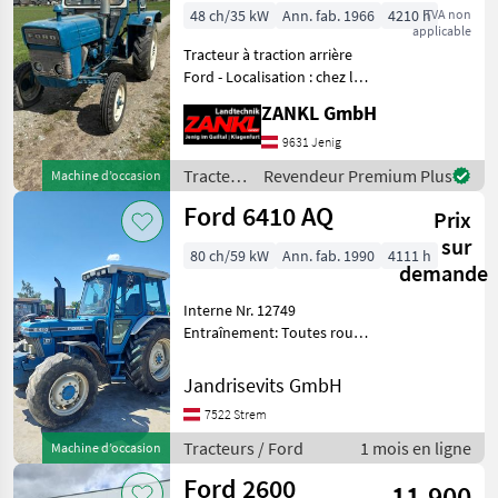
48 ch/35 kW
Ann. fab. 1966
4210 h
TVA non
applicable
Tracteur à traction arrière
Ford - Localisation : chez le
client - Vente entre
ZANKL GmbH
particuliers ! - Année de
construction : 1966 -
9631 Jenig
Tracteur à roues arrière -
Tracteurs
Revendeur Premium Plus
Machine d’occasion
Capote -
/ Ford
Ford 6410 AQ
Prix
sur
80 ch/59 kW
Ann. fab. 1990
4111 h
demande
Interne Nr. 12749
Entraînement: Toutes roues
motrices, Plate-forme:
Cabine, , : Tracteurs
Jandrisevits GmbH
Tracteurs agricoles
7522 Strem
Tracteurs / Ford
1 mois en ligne
Machine d’occasion
Ford 2600
11.900