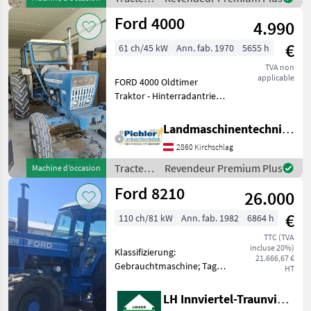
/ Ford
Ford 4000
4.990
€
61 ch/45 kW
Ann. fab. 1970
5655 h
TVA non
applicable
FORD 4000 Oldtimer
Traktor - Hinterradantrieb -
Bereifung: 16.9-30 und 7.50-
16 - Mauser 404 Kabine
Landmaschinentechnik Pichler GmbH
vielen Sachen erneuert
2860 Kirchschlag
oder repariert: Kühler und
Kühlers
Tracteurs
Revendeur Premium Plus
Machine d’occasion
/ Ford
Ford 8210
26.000
€
110 ch/81 kW
Ann. fab. 1982
6864 h
TTC (TVA
incluse 20%)
Klassifizierung:
21.666,67 €
Gebrauchtmaschine; Tag
HT
der Erstzulassung:
26.04.1981; Getriebetyp:
LH Innviertel-Traunviertel-Urfahr eGen, Geinberg
Teillastschaltgetriebe;