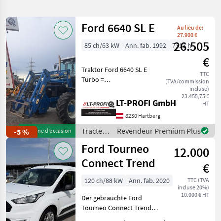
recherche
Ford 6640 SL E
Au lieu de:
Catégorie
Pays
Filtres
1
27.900 €
26.505
85 ch/63 kW
Ann. fab. 1992
7313 h
Afficher
€
CHEMIN
Réinitialiser
201
Traktor Ford 6640 SL E
ACTUEL
TTC
résultats
Turbo =
(TVA/commission
Ford
Vermittlungsverkauf ==
incluse)
23.455,75 €
inkl. Frontlader Stoll HDPM
LT-PROFI GmbH
HT
CHOISIR
10 samt Multikuppler und
UNE
8230 Hartberg
3. Funktion - 16/16
CATÉGORIE
Lastschaltgetriebe mit 4-
Tracteurs
Revendeur Premium Plus
-5 %
Machine d’occasion
facher La
matériel agricole
141
/ Ford
Ford Tourneo
12.000
Connect Trend
voitures particulières / camions / mobylettes
59
€
120 ch/88 kW
Ann. fab. 2020
TTC (TVA
matériel de construction
1
incluse 20%)
10.000 € HT
Der gebrauchte Ford
Tourneo Connect Trend
MARKETPLACE
L1H1 2, 2 t überzeugt durch