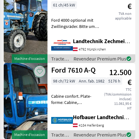
commerciaux
€
61 ch/45 kW
/ Ford
TVA non
applicable
Ford 4000 optional mit
Zwillingsräder. Bitte um
Anfragen per tel. - 4
Zylinder Tracteurs
Landtechnik Zechmeister GmbH & Co KG
Tracteurs agricoles
4792 Münzkirchen
Tracteurs
Revendeur Premium Plus
Machine d’occasion
/ Ford
Ford 7610 A-Q
12.500
€
98 ch/72 kW
Ann. fab. 1982
5176 h
TTC
(TVA/commission
Cabine confort. Plate-
incluse)
forme: Cabine,
11.061,95 €
Transmission PowerShift,
HT
Entraînement: Toutes roues
Hofbauer Landtechnik GmbH
motrices, : Transmission
4184 Helfenberg
PowerShift Tracteurs
Tracteurs agricoles
Tracteurs
Revendeur Premium Plus
Machine d’occasion