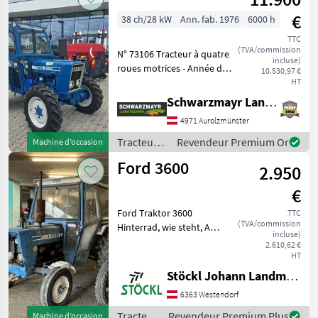
€
38 ch/28 kW
Ann. fab. 1976
6000 h
TTC
(TVA/commission
N° 73106 Tracteur à quatre
incluse)
roues motrices - Année de
10.530,97 €
construction : 1976 -
HT
Première immatriculation
Schwarzmayr Landtechnik GmbH - Aurolzmünster
le 28/09/1976 - Heures de
4971 Aurolzmünster
service : environ 6 000 h
selon l'a
Tracteurs
Revendeur Premium Or
Machine d’occasion
/ Ford
Ford 3600
2.950
€
Ford Traktor 3600
TTC
(TVA/commission
Hinterrad, wie steht, A
incluse)
Tracteurs Tracteurs
2.610,62 €
agricoles
HT
Stöckl Johann Landmaschinen GesmbH & Co KG
6363 Westendorf
Tracteurs
Revendeur Premium Plus
Machine d’occasion