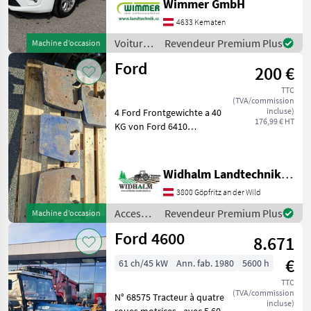
Wimmer GmbH
seine hohe
Offres des
Petites
Marketplace
Alltagstauglichkeit, den
distributeurs
annonces
4633 Kematen
großzügigen Innenraum
Voitures
Revendeur Premium Plus
Machine d’occasion
und eine umfangreiche
et motos
Ford
Ausstattung. Das
200 €
/ Ford
TTC
(TVA/commission
incluse)
4 Ford Frontgewichte a 40
176,99 € HT
KG von Ford 6410
Accessoires pour tracteurs
Masses avant pour
tracteurs
Widhalm Landtechnik GmbH
3800 Göpfritz an der Wild
Accessoires
Revendeur Premium Plus
Machine d’occasion
pour
Ford 4600
8.671
tracteurs
/ Ford
€
61 ch/45 kW
Ann. fab. 1980
5600 h
TTC
(TVA/commission
N° 68575 Tracteur à quatre
incluse)