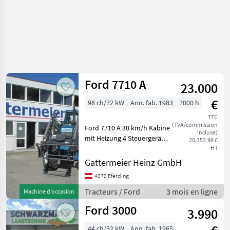
Ford 7710 A
23.000
€
98 ch/72 kW
Ann. fab. 1983
7000 h
TTC
(TVA/commission
Ford 7710 A 30 km/h Kabine
incluse)
mit Heizung 4 Steuergeräte
20.353,98 €
- 2 DW in Heck - 2 DW
HT
Zwischenachssteuergerät 1
Gattermeier Heinz GmbH
+ 2 Leiter Druckluftanlage
4070 Eferding
Frontlader Stoll Robust F
10 o
Tracteurs / Ford
3 mois en ligne
Machine d’occasion
Ford 3000
3.990
44 ch/32 kW
Ann. fab. 1965