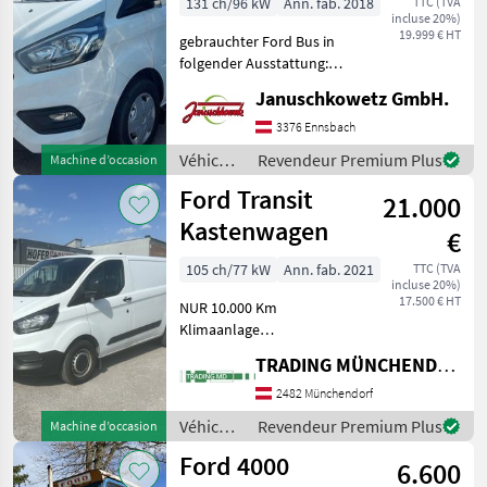
131 ch/96 kW
Ann. fab. 2018
TTC (TVA
incluse 20%)
300 Trend
19.999 € HT
gebrauchter Ford Bus in
folgender Ausstattung:
Handschuhfach,
Januschkowetz GmbH.
abschließbar, Schiebetüre
auf der Beifahrerseite,
3376 Ennsbach
Heavy Duty Batterie,
Véhicules
Revendeur Premium Plus
Machine d’occasion
Schmutzfänger vorn,
utilitaires/
Ford Transit
Türgriffe,
21.000
véhicules
commerciaux
Kastenwagen
€
/ Ford
105 ch/77 kW
Ann. fab. 2021
TTC (TVA
incluse 20%)
17.500 € HT
NUR 10.000 Km
Klimaanlage
Laderaumleuchte LED
TRADING MÜNCHENDORF Handels GmbH
Laderaumschutz-Paket
undefinedAirbag
2482 Münchendorf
Fahrerseite Anti-Blockier-
Véhicules
Revendeur Premium Plus
Machine d’occasion
System (ABS) Antriebsart:
utilitaires/
Ford 4000
Frontantrieb Audiosys
6.600
véhicules