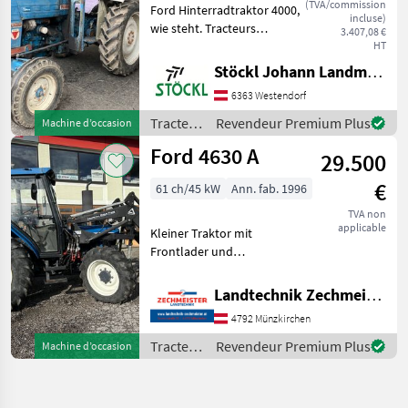
(TVA/commission
Ford Hinterradtraktor 4000,
incluse)
wie steht. Tracteurs
3.407,08 €
Tracteurs agricoles
HT
Stöckl Johann Landmaschinen GesmbH & Co KG
6363 Westendorf
Tracteurs
Revendeur Premium Plus
Machine d’occasion
/ Ford
Ford 4630 A
29.500
€
61 ch/45 kW
Ann. fab. 1996
TVA non
applicable
Kleiner Traktor mit
Frontlader und
Lastschatlgetriebe
Entraînement: Toutes roues
Landtechnik Zechmeister GmbH & Co KG
motrices, , Mouvement
4792 Münzkirchen
inverse sans pression,
Chargeur frontal Tracteurs
Tracteurs
Revendeur Premium Plus
Machine d’occasion
Tracteurs agric
/ Ford