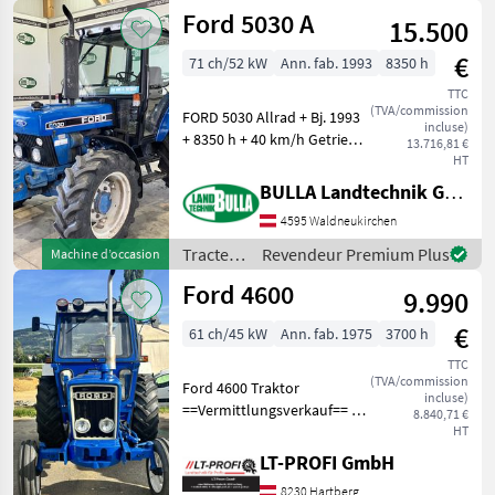
/ Ford
Ford 5030 A
15.500
€
71 ch/52 kW
Ann. fab. 1993
8350 h
TTC
(TVA/commission
FORD 5030 Allrad + Bj. 1993
incluse)
+ 8350 h + 40 km/h Getriebe
13.716,81 €
+ Lastschaltung +
HT
hydraulische Lenkung +
BULLA Landtechnik GmbH
Bereifung 420/85 R30
4595 Waldneukirchen
hinten und 320/70 R24
vorne + 2x DW Zusa
Tracteurs
Revendeur Premium Plus
Machine d’occasion
/ Ford
Ford 4600
9.990
€
61 ch/45 kW
Ann. fab. 1975
3700 h
TTC
(TVA/commission
Ford 4600 Traktor
incluse)
==Vermittlungsverkauf== -
8.840,71 €
sofort Verfügbar -sofort
HT
Einsatzbereit -Hinterrad
LT-PROFI GmbH
Maschine zu besichtigen bei
8230 Hartberg