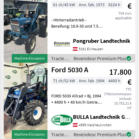
€
61 ch/45 kW
Ann. fab. 1973
9224 h
TVA non
applicable
- Hinterradantrieb -
Bereifung: 16.9-30 und 7.50-
16 - Geschwindigkeit: 25
km/h - Zapfwellendrehzahl:
Pongruber Landtechnik
540 Upm. Tracteurs
5161 Elixhausen
Tracteurs agricoles
Tracteurs
Revendeur Premium Plus
Machine d’occasion
/ Ford
Ford 5030 A
17.800
€
71 ch/52 kW
Ann. fab. 1994
4400 h
TTC
(TVA/commission
FORD 5030 Allrad + Bj. 1994
incluse)
+ 4400 h + 40 km/h Getriebe
15.752,21 €
+ Lastschaltung +
HT
hydraulische Lenkung +
BULLA Landtechnik GmbH
Bereifung 420/85 R30
4595 Waldneukirchen
hinten und 320/70 R24
vorne + 2x DW Zusa
Tracteurs
Revendeur Premium Plus
Machine d’occasion