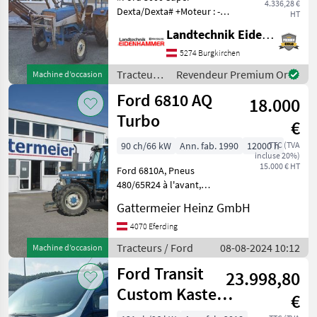
4.336,28 €
Dexta/Dexta# +Moteur : -
HT
Moteur Ford à quatre
Landtechnik Eidenhammer GmbH
temps, trois cylindres en
ligne, atmosphérique, à
5274 Burgkirchen
injection directe
Tracteurs
Revendeur Premium Or
Machine d’occasion
+Transmission : -Boîte de
/ Ford
Ford 6810 AQ
vitesses
18.000
Turbo
€
90 ch/66 kW
Ann. fab. 1990
12000 h
TTC (TVA
incluse 20%)
15.000 € HT
Ford 6810A, Pneus
480/65R24 à l'avant,
540/65R38 à l'arrière
Gattermeier Heinz GmbH
Commandes 2 x DW + 2 x
DW - Commande à levier
4070 Eferding
unique Hydraulique avant
Tracteurs / Ford
08-08-2024 10:12
Machine d’occasion
Vérin de levage
Ford Transit
supplémentaire p
23.998,80
Custom Kasten
€
2,0 TDCi L1H1