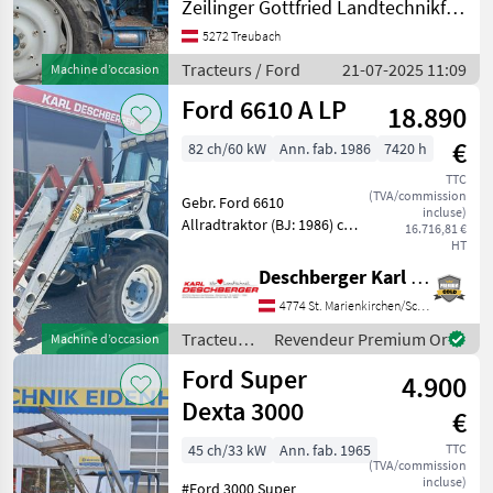
Zeilinger Gottfried Landtechnikfachbetrieb
Kabine ohne Türen
5272 Treubach
Eigengewicht: 2280 kg,
Leistung: 40kW Betriebss
Tracteurs / Ford
21-07-2025 11:09
Machine d’occasion
Ford 6610 A LP
18.890
€
82 ch/60 kW
Ann. fab. 1986
7420 h
TTC
(TVA/commission
Gebr. Ford 6610
incluse)
Allradtraktor (BJ: 1986) ca.
16.716,81 €
7.420 Bstd. mit 16+8 Gang
HT
30 km/h Synchrongetriebe,
Deschberger Karl Landtechnik GesmbH & Co KG
höhenverstellbare
4774 St. Marienkirchen/Schärding
mechanische
Anhängevorrichtung, MHR,
Tracteurs
Revendeur Premium Or
Machine d’occasion
mech. Oberlen
/ Ford
Ford Super
4.900
Dexta 3000
€
45 ch/33 kW
Ann. fab. 1965
TTC
(TVA/commission
incluse)
#Ford 3000 Super