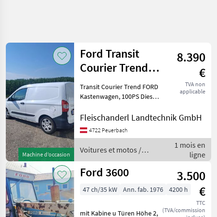
Ford Transit
8.390
Courier Trend
€
Kastenwagen
TVA non
Transit Courier Trend FORD
applicable
Kastenwagen, 100PS Diesel,
EdBlue, Baujahr 9/2021,
Weiß, , schöner gepflegter
Fleischanderl Landtechnik GmbH
Zustand, 207600 km, NAVI,
4722 Peuerbach
Klima, Radio , Flügeltüren
1 mois en
hinten
Voitures et motos /
ligne
Machine d’occasion
Ford
Ford 3600
3.500
€
47 ch/35 kW
Ann. fab. 1976
4200 h
TTC
(TVA/commission
mit Kabine u Türen Höhe 2,