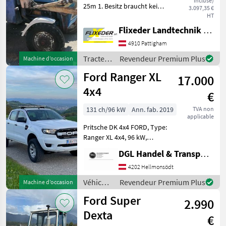
incluse)
25m 1. Besitz braucht kein
3.097,35 €
Pickerl mit Kipperanschluss
HT
u. mit Mammut Einfahr-
Flixeder Landtechnik GmbH
Frontlader m. Mistgabel
4910 Pattigham
Chargeur frontal, :
Tracteurs T
Tracteurs
Revendeur Premium Plus
Machine d’occasion
/ Ford
Ford Ranger XL
17.000
4x4
€
131 ch/96 kW
Ann. fab. 2019
TVA non
applicable
Pritsche DK 4x4 FORD, Type:
Ranger XL 4x4, 96 kW,
Baujahr 05/2019, Allrad,
DGL Handel & Transporte
Untersetzungsgetriebe,
Sperren, Kamera, el.
4202 Hellmonsödt
Fensterheber,
Véhicules
Revendeur Premium Plus
Machine d’occasion
Frontscheibenheizung,
utilitaires/
Ford Super
2.990
véhicules
commerciaux
Dexta
€
/ Ford