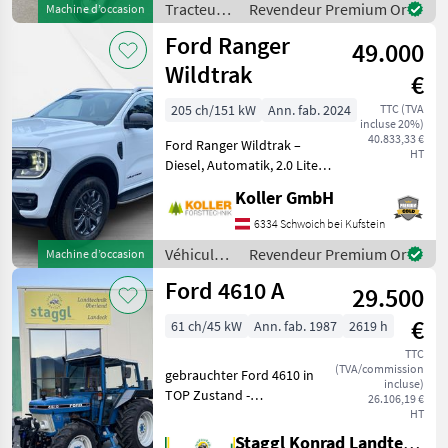
Bereifung 12.4/11-
Tracteurs
Revendeur Premium Or
Machine d’occasion
/ Ford
Ford Ranger
49.000
Wildtrak
€
205 ch/151 kW
Ann. fab. 2024
TTC (TVA
incluse 20%)
40.833,33 €
Ford Ranger Wildtrak –
HT
Diesel, Automatik, 2.0 Liter,
151 kW. Sehr junges
Koller GmbH
Fahrzeug von 2024 mit nur
33.000 Kilometern.
6334 Schwoich bei Kufstein
Unfallfreier Zustand, TÜV
Véhicules
Revendeur Premium Or
Machine d’occasion
und Garantie bis
utilitaires/
Ford 4610 A
29.500
véhicules
commerciaux
€
61 ch/45 kW
Ann. fab. 1987
2619 h
/ Ford
TTC
(TVA/commission
gebrauchter Ford 4610 in
incluse)
TOP Zustand -
26.106,19 €
Fronthydraulik Hauer Bj.:
HT
2017 - 2 Leitungen Front
Staggl Konrad Landtechnik Oberland