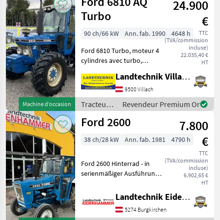
Ford 6810 AQ
24.900
Turbo
€
90 ch/66 kW
Ann. fab. 1990
4648 h
TTC
(TVA/commission
incluse)
Ford 6810 Turbo, moteur 4
22.035,40 €
cylindres avec turbo,
HT
tracteur à quatre roues
Landtechnik Villach GmbH
motrices avec boîte de
vitesses latérale, cabine
9500 Villach
confort avec siège passager,
Tracteurs
Revendeur Premium Or
Machine d’occasion
chauffage, luca
/ Ford
Ford 2600
7.800
€
38 ch/28 kW
Ann. fab. 1981
4790 h
TTC
(TVA/commission
Ford 2600 Hinterrad - in
incluse)
serienmäßiger Ausführung -
6.902,65 €
Fritzmeier Kabinen - Türen
HT
u. Seitenfenster - Servo
Landtechnik Eidenhammer GmbH
Lenkung - 2 DW
5274 Burgkirchen
Steuergeräte hi. 4A -