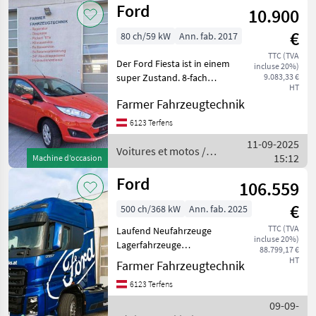
Ford
10.900
€
80 ch/59 kW
Ann. fab. 2017
TTC (TVA
Der Ford Fiesta ist in einem
incluse 20%)
super Zustand. 8-fach
9.083,33 €
HT
Bereifung. Mehrwertsteuer
Farmer Fahrzeugtechnik
ausweisbar! Carburant:
Essence sans plomb,
6123 Terfens
Couleur, Transmission
11-09-2025
mécanique, Carburant
Voitures et motos /
15:12
Machine d’occasion
Ford
Ford
106.559
€
500 ch/368 kW
Ann. fab. 2025
TTC (TVA
Laufend Neufahrzeuge
incluse 20%)
Lagerfahrzeuge
88.799,17 €
Vorführfahrzeuge verfügbar
HT
Farmer Fahrzeugtechnik
unterschiedliche Farben
6123 Terfens
und Ausstattungen möglich
Bild in der Anzeige ist nur
09-09-
ein Symbolbild, Bi