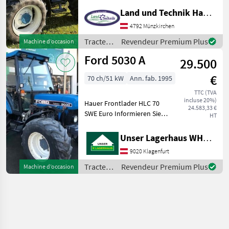
40 km/h • Zapfwelle
Land und Technik HandelsgesmbH
540/750 U/min • Nasse
4792 Münzkirchen
Scheibenbremse • Ford
Komfortkabine
Tracteurs
Revendeur Premium Plus
Machine d’occasion
/ Ford
Ford 5030 A
29.500
€
70 ch/51 kW
Ann. fab. 1995
TTC (TVA
incluse 20%)
Hauer Frontlader HLC 70
24.583,33 €
SWE Euro Informieren Sie
HT
sich bitte vor Fahrt-Antritt
telefonisch, ob die von
Unser Lagerhaus WHG, Kärnten, Klagenfurt
Ihnen angefragte Maschine
9020 Klagenfurt
aktuell bei uns am Lager
steht. Wir
Tracteurs
Revendeur Premium Plus
Machine d’occasion
/ Ford