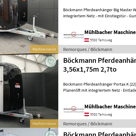
Böckmann Pferdeanhänger Big Master WCF - Planenlif
integriertem Netz - mit Einstiegstür - 
(integrierte Trittleisten u. Seitenst
Mühlbacher Maschin
5580 Tamsweg
Remorques / Böckmann
Machine neuve
Böckmann Pferdeanhäng
3,56x1,75m 2,7to
Böckmann Pferdeanhänger Portax K (22) - Einzelradkotflügel 
Planenlift mit integriertem Netz - Entladeklappe rechts mit
Gummibelag (integrierte Trittleisten)
Mühlbacher Maschin
5580 Tamsweg
Remorques / Böckmann
Machine neuve
Böckmann Pferdeanhäng