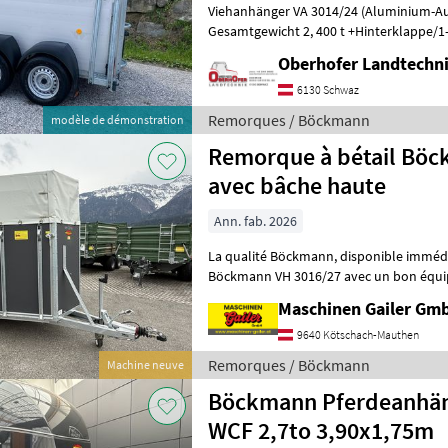
Viehanhänger VA 3014/24 (Aluminium-Au
Gesamtgewicht 2, 400 t +Hinterklappe/1-
angeschlagen) +Entladeklappe rechts m
Oberhofer Landtech
6130 Schwaz
Remorques / Böckmann
modèle de démonstration
Remorque à bétail Böc
avec bâche haute
Ann. fab. 2026
La qualité Böckmann, disponible immédiatement ! Remorque à bétail
Böckmann VH 3016/27 avec un bon équipement - Dimension
1 650 x 2 200 mm - Poids total
Maschinen Gailer Gm
9640 Kötschach-Mauthen
Remorques / Böckmann
Machine neuve
Böckmann Pferdeanhän
WCF 2,7to 3,90x1,75m