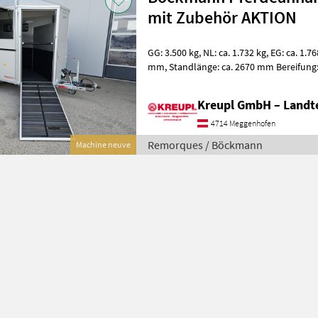
mit Zubehör AKTION
GG: 3.500 kg, NL: ca. 1.732 kg, EG: ca. 1.768 kg Maße: 4570 x 2000 x 2450
mm, Standlänge: ca. 2670 mm Bereifung: 185 R14C Farbe: Silber-
metallic Fahrgestell tief
Kreupl GmbH – Landte
4714 Meggenhofen
Remorques / Böckmann
Machine neuve