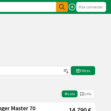
Se connecter
Filtres
Liste
Grille
ger Master 70
14.790 €