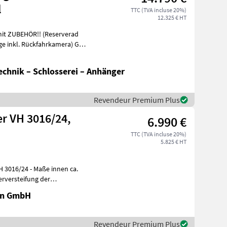
l
TTC (TVA incluse 20%)
12.325 € HT
it ZUBEHÖR!! (Reserverad
inkl. Rückfahrkamera) GG:
chnik – Schlosserei – Anhänger
Revendeur Premium Plus
r VH 3016/24,
6.990 €
TTC (TVA incluse 20%)
5.825 € HT
aße innen ca.
rversteifung der
en GmbH
Revendeur Premium Plus