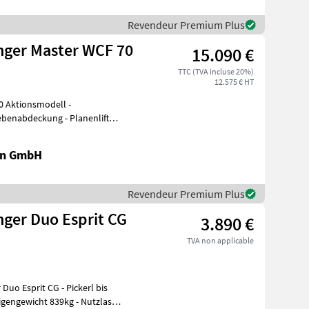
Revendeur Premium Plus
ger Master WCF 70
15.090 €
TTC (TVA incluse 20%)
12.575 € HT
 Aktionsmodell -
rebenabdeckung - Planenlift
en GmbH
Revendeur Premium Plus
ger Duo Esprit CG
3.890 €
TVA non applicable
t CG - Pickerl bis
igengewicht 839kg - Nutzlast