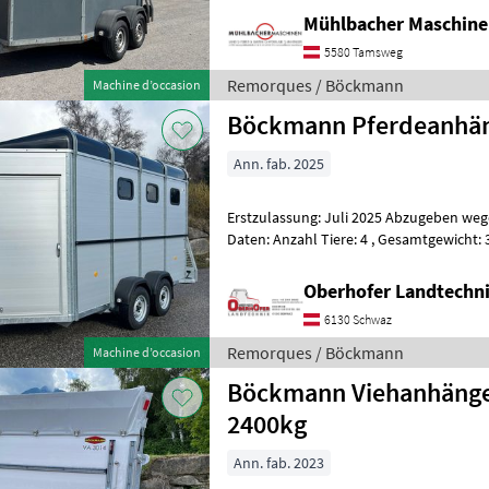
1.161kg - Innenmaße LxBxH
Mühlbacher Maschin
5580 Tamsweg
Remorques / Böckmann
Machine d’occasion
Böckmann Pferdeanhäng
Ann. fab. 2025
Erstzulassung: Juli 2025 Abzugeben wegen Nic
Daten: Anzahl Tiere: 4 , Gesamtgewicht: 3500 kg, Innenmaße:
4570x2000x2400mm, Gesamtmaße: 5705
Oberhofer Landtech
6130 Schwaz
Remorques / Böckmann
Machine d’occasion
Böckmann Viehanhänge
2400kg
Ann. fab. 2023