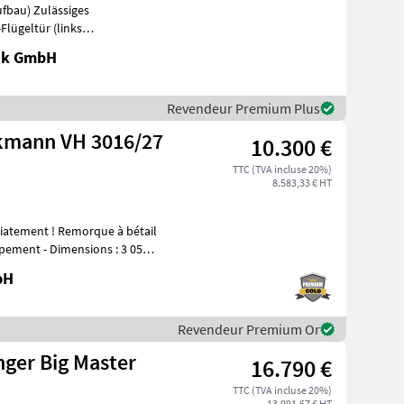
fbau) Zulässiges
Flügeltür (links
it Gummibelag (
nik GmbH
Revendeur Premium Plus
kmann VH 3016/27
10.300 €
TTC (TVA incluse 20%)
8.583,33 € HT
s : 3 050 x
bH
Revendeur Premium Or
ger Big Master
16.790 €
TTC (TVA incluse 20%)
13.991,67 € HT