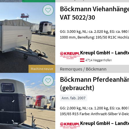
Böckmann Viehanhänge
VAT 5022/30
GG: 3.000 kg, NL: ca. 2.020 kg, EG: ca. 980 kg Innenmaße: 5000 x 2200 x
1000 mm, Bereifung: 195/50 R13C Hochlader, Tandem, V-Deichsel,
Stützrad automatik XXL Mass
Kreupl GmbH – Landte
4714 Meggenhofen
Remorques / Böckmann
Machine neuve
Böckmann Pferdeanhän
(gebraucht)
Ann. fab. 2007
GG: 2.000 kg, NL: ca. 1.200 kg, EG: ca. 800 kg BJ: 10/2007, Bereifung:
195/65 R15 Farbe: Anthrazit-Silber V-Deichsel, Stützrad au
Innenleuchte Aluminiumb
Kreupl GmbH – Landte