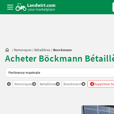
/
Remorques
/
Bétaillères
/
Boeckmann
Acheter Böckmann Bétaillè
Voici comment les annonces sont triées sur Landwirt.com
x
x
x
x
x
Remorques
Betailleres
Boeckmann
Supprimer tou