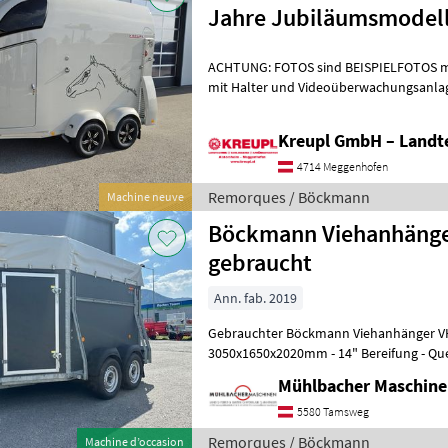
Jahre Jubiläumsmodel
ACHTUNG: FOTOS sind BEISPIELFOTOS m
mit Halter und Videoüberwachungsanlage 
2.400 kg Maße: 3560 x 1650 x 2350 m
Kreupl GmbH – Landte
4714 Meggenhofen
Remorques / Böckmann
Machine neuve
Böckmann Viehanhänge
gebraucht
Ann. fab. 2019
Gebrauchter Böckmann Viehanhänger VH 3016/24 - M
3050x1650x2020mm - 14" Bereifung - Que
Seitenwände mit M-Profil - Rollen an H
Mühlbacher Maschin
5580 Tamsweg
Remorques / Böckmann
Machine d’occasion