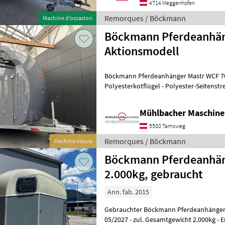
4714 Meggenhofen
Remorques / Böckmann
Machine d’occasion
Böckmann Pferdeanhän
Aktionsmodell
Böckmann Pferdeanhänger Mastr WCF 70
Polyesterkotflügel - Polyester-Seitenst
mit integriertem Netz - Dekor 70 Jahre
Mühlbacher Maschin
5580 Tamsweg
Remorques / Böckmann
Machine neuve
Böckmann Pferdeanhän
2.000kg, gebraucht
Ann. fab. 2015
Gebrauchter Böckmann Pferdeanhänger Duo Espri
05/2027 - zul. Gesamtgewicht 2.000kg - E