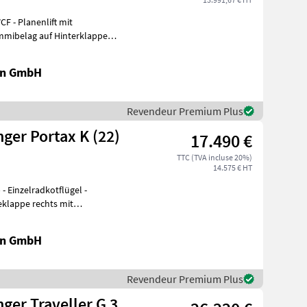
t mit
Gummibelag auf Hinterklappe
en GmbH
Revendeur Premium Plus
er Portax K (22)
17.490 €
TTC (TVA incluse 20%)
14.575 € HT
-
en GmbH
Revendeur Premium Plus
er Traveller G 3