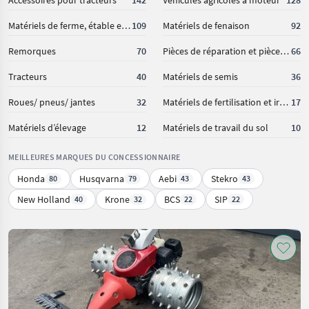
Accessoires pour tracteurs
142
Véhicules agricoles à moteur
128
Matériels de ferme, étable et saulles
109
Matériels de fenaison
92
Remorques
70
Pièces de réparation et pièces de rechange
66
Tracteurs
40
Matériels de semis
36
Roues/ pneus/ jantes
32
Matériels de fertilisation et irrigation
17
Matériels d’élevage
12
Matériels de travail du sol
10
MEILLEURES MARQUES DU CONCESSIONNAIRE
Honda
Husqvarna
Aebi
Stekro
80
79
43
43
New Holland
Krone
BCS
SIP
40
32
22
22