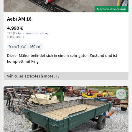
Machine d’occasion
Aebi AM 18
4.990 €
TTC (TVA/commission incluse)
4.415,93 € HT
9 ch/7 kW
160 cm
Dieser Mäher befindet sich in einem sehr guten Zustand und ist
komplett mit Fing
Véhicules agricoles à moteur /