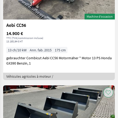
Machine d’occasion
Aebi CC56
14.900 €
TTC (TVA/commission incluse)
13.185,84 € HT
13 ch/10 kW
Ann. fab. 2015
175 cm
gebrauchter Combicut Aebi CC56 Motormäher * Motor 13 PS Honda
GX390 Benzin, 1
Véhicules agricoles à moteur /