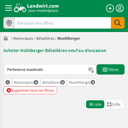
Parcourir les offres
/
Remorques
/
Bétaillères
/
Muehlberger
Acheter Mühlberger Bétaillères neuf ou d’occasion
Voici comment les annonces sont triées sur Landwirt.com
Filtres
x
x
x
x
Remorques
Betailleres
Muehlberger
x
Supprimer tous les filtres
Liste
Grille