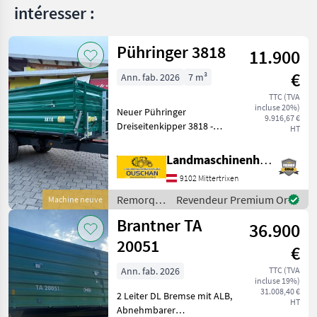
intéresser :
Pühringer 3818
11.900
€
Ann. fab. 2026
7 m³
TTC (TVA
incluse 20%)
Neuer Pühringer
9.916,67 €
Dreiseitenkipper 3818 -
HT
Eigengewicht 1480kg -
Nutzlast 6000kg -
Landmaschinenhandel Ouschan Anton
Brückenmaße
9102 Mittertrixen
3850x1820mm -
Pendelaufsatzwand -
Remorques
Revendeur Premium Or
Machine neuve
Grundbordwand 500mm
/
Brantner TA
mit Hebefede
36.900
Pühringer
20051
€
Ann. fab. 2026
TTC (TVA
incluse 19%)
31.008,40 €
2 Leiter DL Bremse mit ALB,
HT
Abnehmbarer