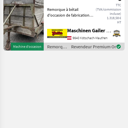
artisanales
TTC
Remorque à bétail
(TVA/commission
incluse)
d'occasion de fabrication
1.318,58 €
artisanale. * Dimensions
HT
intérieures L/l/H :
Maschinen Gailer GmbH
350/160/180 cm * Peut
accueillir environ 6 vaches *
9640 Kötschach-Mauthen
Structure en bois * Esc
Remorques
Revendeur Premium Or
Machine d’occasion
/ Sonstige