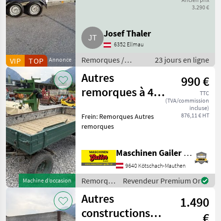
2.800 kg
3.290 €
Anhänger Pkw
Josef Thaler
6352 Ellmau
Remorques /
23 jours en ligne
VIP
TOP
Annonce
Autres remorques
Autres
990 €
remorques à 4
TTC
(TVA/commission
roues
incluse)
876,11 € HT
Frein: Remorques Autres
remorques
Maschinen Gailer GmbH
9640 Kötschach-Mauthen
Remorques
Revendeur Premium Or
Machine d’occasion
/ Sonstige
Autres
1.490
constructions
€