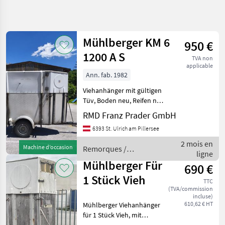
Affiner la
recherche
Mühlberger KM 6
950 €
Catégorie
Pays
Filtres
4
1200 A S
TVA non
applicable
Afficher
Ann. fab. 1982
CHEMIN
Réinitialiser
2
ACTUEL
Viehanhänger mit gültigen
résultats
matériel
Tüv, Boden neu, Reifen neu,
agricole
Frontausstieg und
RMD Franz Prader GmbH
Servicetür,
Remorques
6393 St. Ulrich am Pillersee
Kundenmaschine Genre
Betailleres
d'animaux: Bœuf, Frein:
2 mois en
Machine d’occasion
Remorques /
Frein à inertie Remorques
Muehlberger
ligne
Mühlberger
Bétaillères
Mühlberger Für
690 €
CHOISIR
1 Stück Vieh
UNE
TTC
CATÉGORIE
(TVA/commission
incluse)
610,62 € HT
Mühlberger Viehanhänger
Mühlberger
für 1 Stück Vieh, mit
Typenschein. rep. Bedürftig.