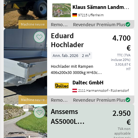
Lampenschutz, autom.
Klaus Sämann Landmaschinen Fachbetrieb GmbH
Anhängekupplung, Öl und
Luft hinten, Planenaufbau
97215 Uffenheim
mit Rollplane,
Remorques
Revendeur Premium Plus
Machine neuve
Bedienplattform,
/
Eduard
Bordwände mit Powerfle
4.700
Brantner
Hochlader
€
Ann. fab. 2026
2 m³
TTC (TVA
incluse 20%)
3.916,67 €
Hochlader mit Rampen
HT
406x200x30 3000kg H=63cm
Rampen – sofort erhältlich!
Daltec GmbH
Statt € 5.195, - um € 4.700, -
inkl. 20% Ust AUFBAU
2111 Harmannsdorf - Rückersdorf
Bordwände aus Aluminium
Remorques
Revendeur Premium Plus
Machine neuve
Hohlka
/ Eduard
Anssems
2.950
AS5000L
€
Tiefbettanhänger
TVA non
applicable
Ancien prix