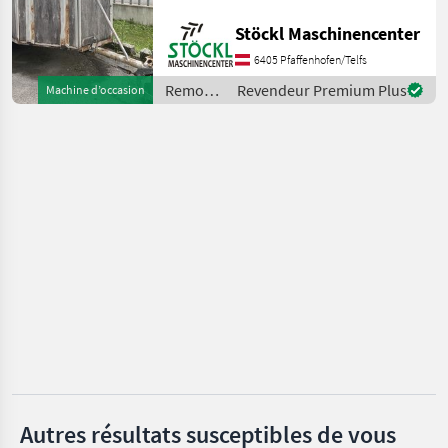
Böckmann
(A). Genre d'animaux: Bœuf,
Stöckl Maschinencenter
Certificat de type
Humbaur
Remorques Bétaillères
6405 Pfaffenhofen/Telfs
Remorques
Revendeur Premium Plus
Machine d’occasion
Pronar
/
Mühlberger
Nugent
Joskin
Afficher
tous
les 22
MARKETPLACE
Offres des
Petites
Marketplace
distributeurs
annonces
Autres résultats susceptibles de vous