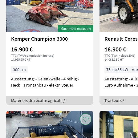
Machine d’occasion
Kemper Champion 3000
16.900 €
16.900 €
TTC (TVA/commission incluse)
TTC (TVA incluse 20%)
14.955,75 € HT
14.083,33 € HT
300 cm
75 ch/55 kW
Ann
Ausstattung: - Gelenkwelle - 4 reihig -
Ausstattung: - Allrad - Frontlader (BAAS) -
Heck + Frontanbau - elektr. Steuer
Euro Aufnahme - 3
Matériels de récolte agricole /
Tracteurs /