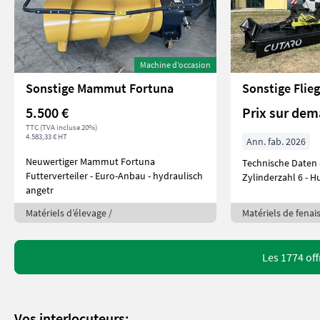
Machine d’occasion
Sonstige Mammut Fortuna
5.500 €
Prix sur de
TTC (TVA incluse 20%)
4.583,33 € HT
Ann. fab. 2026
Neuwertiger Mammut Fortuna
Technische Daten - Motor OM 936 -
Futterverteiler - Euro-Anbau - hydraulisch
Zylind
angetr
Matériels d’élevage /
Matériels de fenai
Les 1774 of
Vos interlocuteurs: