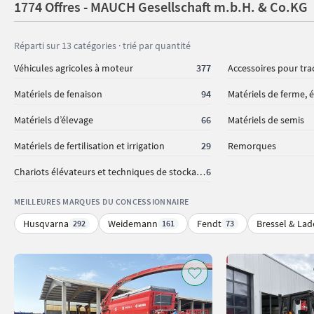
1774 Offres - MAUCH Gesellschaft m.b.H. & Co.KG
Réparti sur 13 catégories · trié par quantité
Véhicules agricoles à moteur
377
Accessoires pour tra
Matériels de fenaison
94
Matériels de ferme, é
Matériels d’élevage
66
Matériels de semis
Matériels de fertilisation et irrigation
29
Remorques
Chariots élévateurs et techniques de stockage
6
MEILLEURES MARQUES DU CONCESSIONNAIRE
Husqvarna
Weidemann
Fendt
Bressel & Lad
292
161
73