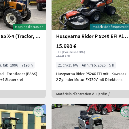
Machine d’occasion
modèle de démonstrati
Renault Ceres 85 X-4 (Tracfor, Tr.sp.)
Husqvarna Rider P 524X EFI Allrad 137X Mähdeck Vorführer
15.990 €
TTC (TVA incluse 20%)
13.325 € HT
. fab. 1996
7198 h
21 ch/15 kW
Ann. fab. 2025
5 h
Husqvarna Rider P524X EFI mit - Kawasaki
+4 Steuerkrei
2 Zylinder Motor FX730V mit Direkteins
Matériels d’entretien du jardin /