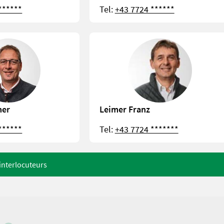
******
Tel:
+43 7724 ******
mer
Leimer Franz
******
Tel:
+43 7724 *******
 interlocuteurs