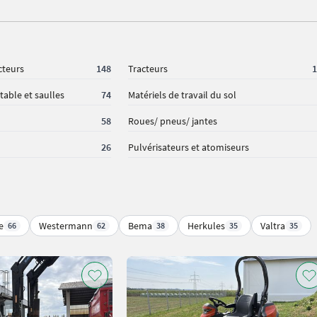
cteurs
148
Tracteurs
1
table et saulles
74
Matériels de travail du sol
58
Roues/ pneus/ jantes
26
Pulvérisateurs et atomiseurs
e
Westermann
Bema
Herkules
Valtra
66
62
38
35
35