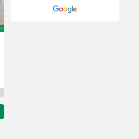
Danny M.
,am 17-12-2024
724 Fendt Generation sieben gekauft. Absolut
makellos geliefert worden. Sind seit vielen
Jahren im Traktor Business. Aber so sauber
on
ist noch keine Maschine bei uns
Angekommen.. Vielen Dank und auf weitere
gute Geschäfte