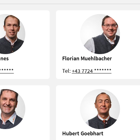
nnes
Florian Muehlbacher
******
Tel:
+43 7724 *******
Hubert Goebhart