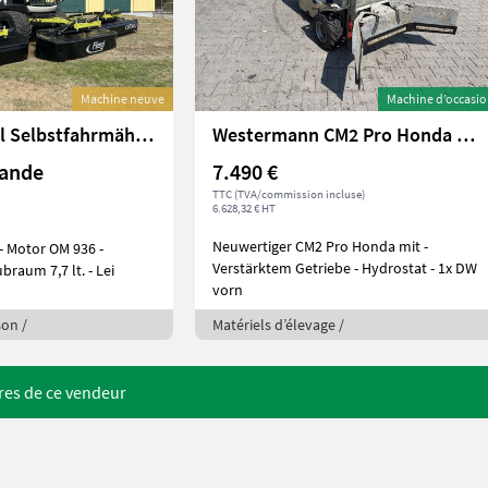
Machine neuve
Machine d’occasi
Sonstige Fliegl Selbstfahrmäher Cutaro 1050
Westermann CM2 Pro Honda GXV 390 E-Start
mande
7.490 €
TTC (TVA/commission incluse)
6.628,32 € HT
Neuwertiger CM2 Pro Honda mit -
Verstärktem Getriebe - Hydrostat - 1x DW
erzahl 6 - Hubraum 7,7 lt. - Lei
vorn
son /
Matériels d’élevage /
fres de ce vendeur