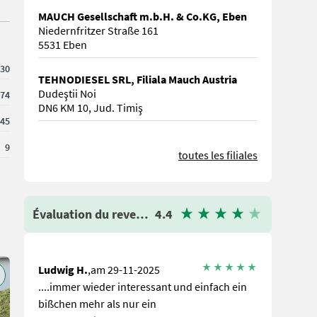
MAUCH Gesellschaft m.b.H. & Co.KG, Eben
Niedernfritzer Straße 161
5531 Eben
30
TEHNODIESEL SRL, Filiala Mauch Austria
Dudeştii Noi
74
DN6 KM 10, Jud. Timiş
45
9
toutes les filiales
Évaluation du revendeur
4.4
Ludwig H.
,am 29-11-2025
....immer wieder interessant und einfach ein
bißchen mehr als nur ein