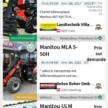
75 ch/55 kW
Ann. fab. 2017
3412 h
TTC (TVA
incluse 20%)
51.583,33 €
Chariot télescopique
HT
Manitou MLT 625-75 H,
moteur Kubota de 75 PS,
Landtechnik Villach GmbH
hauteur de levage de 6 m,
capacité de levage de 2, 5 t,
9500 Villach
avec attelage Manitou et
Véhicules
Revendeur Premium Or
Machine d’occasion
EURO, verrouillage
agricoles
Manitou MLA 5-
Prix
à moteur /
Manitou
50H
sur
demande
49 ch/36 kW
Ann. fab. 2022
5 h
* 20km/h Fahrantrieb mit
Differenzialsperre und zwei
Fahrbereiche * mechanisch
Anton Roher GmbH (ACA Center Roher)
gefederter Fahrersitz *
hydraulischer
3250 Wieselburg
Schnellwechselrahmen-
Véhicules
Revendeur Premium Or
Machine neuve
System Weidemann * Schwi
agricoles
Manitou ULM
Prix
à moteur /