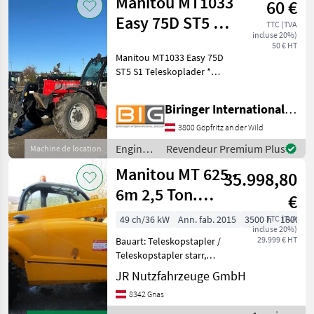
Manitou MT1033
60 €
Easy 75D ST5 S1
TTC (TVA
incluse 20%)
Teleskoplader
50 € HT
Manitou MT1033 Easy 75D
ST5 S1 Teleskoplader *
Eigengewicht: 7950 kg *
Höchstgeschwindigkeit 20
Biringer International GmbH
km/h * Reichweite: 7, 15 m *
Hubhöhe: 9.98 m *
3800 Göpfritz an der Wild
Hubkraft: 3.300kg Der o
Engins
Revendeur Premium Plus
Machine de location
de
Manitou MT 625 -
35.998,80
chantier
/
6m 2,5 Ton.
€
Manitou
Palettengabel +
49 ch/36 kW
Ann. fab. 2015
3500 h
TTC (TVA
1800 c
incluse 20%)
Schnellwech
29.999 € HT
Bauart: Teleskopstapler /
Teleskopstapler starr,
Tragkraft: 2500kg, Hubhöhe:
JR Nutzfahrzeuge GmbH
6000mm, Bauhöhe:
8342 Gnas
1870mm, Bereifung vorne:
Luft Einfach 80 - 100% ,