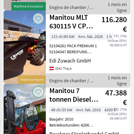
hinten: Luft Einfach Neu ,
1 mois en
Machine d’occasion
Engins de chantier /
Besch
ligne
Manitou
Manitou MLT
116.280
630115 V CP
€
Stage V
115 ch/85 kW
Ann. fab. 2026
1 h
TTC (TVA
incluse 20%)
96.900 € HT
52104261 PACK PREMIUM 1
52104347 BEREIFUNG
ALLIANCE A580 40070 R20 1
Edi Zuwach GmbH
52116323
3842 Thaya
LEDARBEITSSCHEINWERFER
AN 1 52104258 EASY
1 mois en
Machine neuve
Engins de chantier /
CONNECT SYSTEM ECS 1
ligne
Manitou
52104259 ABSCHALTUNG
Manitou 7
47.388
tonnen Diesel
€
Duplex&
48 ch/35 kW
Ann. fab. 2010
4200 h
TTC (TVA
incluse 20%)
Seitenschieber,
39.490 € HT
Baujahr: 2010
Betriebsstunden: 4200
Hubkraft: 7000 kg Mast:
Bruckner Staplerhandel GmbH