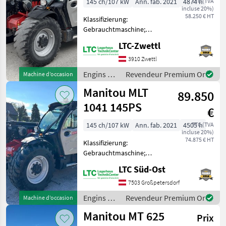
145 ch/107 kW
Ann. fab. 2021
4874 h
TTC (TVA
incluse 20%)
58.250 € HT
Klassifizierung:
Gebrauchtmaschine;
Seriennummer/Fahrgestellnummer:
LTC-Zwettl
MAN0000001060178;
Höchstgeschwindigkeit
3910 Zwettl
(km/h): 40; Art der Lenkung:
Engins de
Revendeur Premium Or
Machine d’occasion
Vierrad, Hundegang,
chantier /
Manitou MLT
Zweirad;
89.850
Manitou
1041 145PS
€
145 ch/107 kW
Ann. fab. 2021
4505 h
TTC (TVA
incluse 20%)
74.875 € HT
Klassifizierung:
Gebrauchtmaschine;
Seriennummer/Fahrgestellnummer:
LTC Süd-Ost
MAN00000C01059872; Art
der Lenkung: Zweirad,
7503 Großpetersdorf
Vierrad, Hundegang;
Engins de
Revendeur Premium Or
Machine d’occasion
Masttyp: Duplex;
chantier /
Manitou MT 625
Differenzialspe
Prix
Manitou