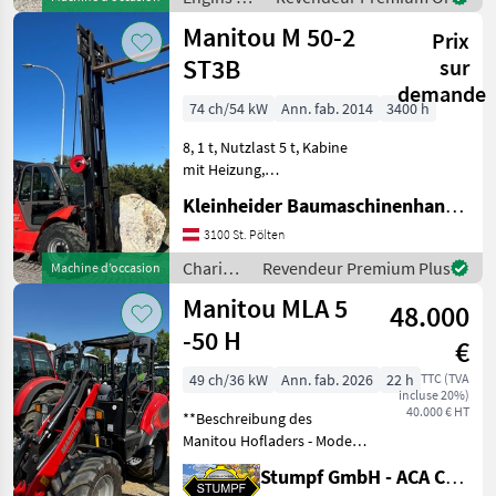
Kabine mit Klimaanlage
chantier /
Manitou M 50-2
Prix
Manitou
ST3B
sur
demande
74 ch/54 kW
Ann. fab. 2014
3400 h
8, 1 t, Nutzlast 5 t, Kabine
mit Heizung,
Seitenverschub mit
Kleinheider Baumaschinenhandel GmbH.
Zinkenverstellung, Gabeln
2000 mm, 75 PS Perkins mit
3100 St. Pölten
DPF Chariots élévateurs et
Chariots
Revendeur Premium Plus
Machine d’occasion
techniques de stockage C
élévateurs
Manitou MLA 5
48.000
et
techniques
-50 H
€
de
stockage
49 ch/36 kW
Ann. fab. 2026
22 h
TTC (TVA
incluse 20%)
/
40.000 € HT
**Beschreibung des
Manitou
Manitou Hofladers - Modell
Essential** Der Manitou
Stumpf GmbH - ACA Center Stumpf
Hoflader Modell Essential