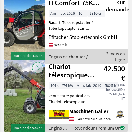
H Comfort 75K
sur
demande
ST5
Ann. fab. 2026
10 h
1810 cm
Bauart: Teleskopstapler /
Teleskopstapler starr,
Tragkraft: 2500kg, Hubhöhe:
Pfitscher Staplertechnik GmbH
5850mm, Bauhöhe:
6068 Mils
1960mm, Gabellänge:
1200mm, Batterie: Starter
3 mois en
Machine d’occasion
Engins de chantier /
Bj. 2026 12V , Bereifung
ligne
Manitou
Chariot
42.500
télescopique
€
Manitou MLT
101 ch/74 kW
Ann. fab. 2010
5825 h
TTC (TVA
incluse 20%)
627T Turbo en
35.416,67 €
Vente entre particuliers !
bon état
HT
Chariot télescopique
Manitou MLT 627 Turbo
Maschinen Gailer GmbH
d'occasion, dans la
configuration suivante : *
9640 Kötschach-Mauthen
Hauteur de levage max. : 5,
Engins de
Revendeur Premium Or
Machine d’occasion
5 m * Poids à vide