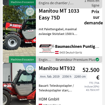
1 mois en
Machine d’occasion
Engins de chantier /
Bereifung hinten: Luf
ligne
Manitou
Manitou MT 1033
Prix
Easy 75D
sur
demande
mit Palettengabel, maximal
zulässige Stützlast 1500 kg,
Hubhöhe 9, 98 m, Tragkraft
3.300 kg Referenznummer:
Baumaschinen Puntigam GmbH
19733 Baumaschinen
Puntigam GmbH Unser
8483 Deutsch Goritz
Spezialgebiet: A
Engins
Revendeur Premium Plus
Machine d’occasion
de
Manitou MT932
52.500
chantier
/
€
Ann. fab. 2019
2356 h
2260 cm
Manitou
TTC (TVA
Bauart: Teleskopstapler /
incluse 20%)
Teleskopstapler starr,
43.750 € HT
Tragkraft: 3200kg, Bauhöhe:
HDM GmbH
2300mm, Engins de
chantier Chargeurs