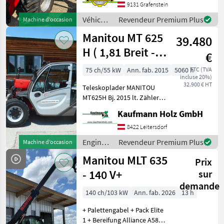
aus dem Baujahr 2026 ist
9131 Grafenstein
ein leistungsstarkes und
Véhicules
Revendeur Premium Plus
Machine d’occasion
vielseitiges Arb
agricoles
Manitou MT 625
39.480
à
moteur /
H ( 1,81 Breit -
€
Manitou
1,92 Hoch )
75 ch/55 kW
Ann. fab. 2015
5060 h
TTC (TVA
incluse 20%)
32.900 € HT
Teleskoplader MANITOU
MT625H Bj. 2015 lt. Zähler
5.060 Stunden 2, 5 Tonnen
Kaufmann Holz GmbH
Hubkraft 5, 8 Meter
Hubhöhe 55, 4 KW Kubota
8422 Leitersdorf
Motor 2 Stufen Hydrostat
Engins
Revendeur Premium Plus
Machine d’occasion
nur 1, 81 Brei
de
Manitou MLT 635
Prix
chantier
/
- 140 V+
sur
Manitou
demande
140 ch/103 kW
Ann. fab. 2026
13 h
+ Palettengabel + Pack Elite
1 + Bereifung Alliance A585