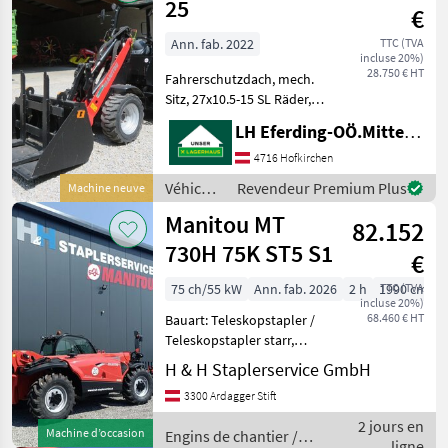
/
25
€
Manitou
Ann. fab. 2022
TTC (TVA
incluse 20%)
28.750 € HT
Fahrerschutzdach, mech.
Sitz, 27x10.5-15 SL Räder,
Hackenaufnahme,
LH Eferding-OÖ.Mitte, Landtechnik Hofkirchen
Proportionale
Zusatzhydraulik Joystick, 4
4716 Hofkirchen
LED Scheinwerfer, 180h ---
Véhicules
Revendeur Premium Plus
Machine neuve
Werkzeuge optional Circuit
agricoles
Manitou MT
82.152
à
moteur /
730H 75K ST5 S1
€
Manitou
75 ch/55 kW
Ann. fab. 2026
2 h
1990 cm
TTC (TVA
incluse 20%)
68.460 € HT
Bauart: Teleskopstapler /
Teleskopstapler starr,
Tragkraft: 3000kg, Hubhöhe:
H & H Staplerservice GmbH
6900mm, Bauhöhe:
3300 Ardagger Stift
1990mm, Gabellänge:
1070mm, Bereifung vorne:
2 jours en
Machine d’occasion
Engins de chantier /
Luft Einfach Neu , Bereifu
ligne