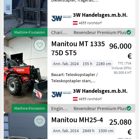
Dieselstapler, Tragkraft:
3000kg, Hubhöhe: 6000mm,
Capacité de levage (kg):
3W Handelsges.m.b.H.
1500-3000, Carburant:
4655 Vorchdorf
Diesel Chariots élévateurs
et techniques de
Chariots
Revendeur Premium Plus
Machine d’occasion
élévateurs
Manitou MT 1335
96.000
et
techniques
75D ST5
€
de
stockage
Ann. fab. 2024
155 h
2280 cm
TTC (TVA
incluse 20%)
/
80.000 € HT
Bauart: Teleskopstapler /
Manitou
Teleskopstapler starr,
Tragkraft: 3500kg, Hubhöhe:
3W Handelsges.m.b.H.
12600mm, Bauhöhe:
2480mm, Engins de
4655 Vorchdorf
chantier Chargeurs
Engins
Revendeur Premium Plus
Machine d’occasion
télescopiques/ chariots
de
Manitou MH25-4
télesco
25.080
chantier
/
€
Ann. fab. 2014
2849 h
1500 cm
Manitou