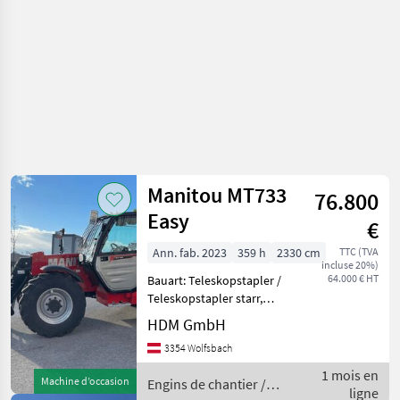
Manitou MT733
76.800
Easy
€
Ann. fab. 2023
359 h
2330 cm
TTC (TVA
incluse 20%)
64.000 € HT
Bauart: Teleskopstapler /
Teleskopstapler starr,
Tragkraft: 3300kg, Hubhöhe:
HDM GmbH
6900mm, Bauhöhe:
3354 Wolfsbach
2300mm, Beschreibung: Der
Manitou MT 930 ist ein
1 mois en
Machine d’occasion
Engins de chantier /
kompakter und vielsei
ligne