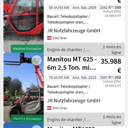
€
Palettengabel
59 ch/43 kW
Ann. fab. 2009
3342 h
TTC (TVA
1800 c
incluse 20%)
(6m - 2 Ton.)
23.900 € HT
Bauart: Teleskopstapler /
Teleskopstapler starr,
Tragkraft: 2000kg, Hubhöhe:
JR Nutzfahrzeuge GmbH
6000mm, Bauhöhe:
8342 Gnas
1920mm, Bereifung vorne:
Vollgummi 0 - 20% ,
1 mois en
Machine d’occasion
Engins de chantier /
Bereifung hinten:
ligne
Manitou
Vollgumm
Manitou MT 625 -
35.988
6m 2,5 Ton. mit
€
Palettengabel +
75 ch/55 kW
Ann. fab. 2015
7097 h
TTC (TVA
1800 c
incluse 20%)
Schnell
29.990 € HT
Bauart: Teleskopstapler /
Teleskopstapler starr,
Tragkraft: 2500kg, Hubhöhe:
JR Nutzfahrzeuge GmbH
6000mm, Bauhöhe:
8342 Gnas
1900mm, Bereifung vorne:
Luft Einfach 40 - 60% ,
1 mois en
Machine d’occasion
Engins de chantier /
Bereifung hinten: Luft
ligne
Manitou