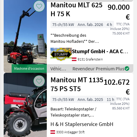
Manitou
Manitou MLT 625
90.000
H 75 K
€
75 ch/55 kW
Ann. fab. 2026
4 h
TTC (TVA
incluse 20%)
75.000 € HT
**Beschreibung des
Manitou Hofladers** Der
Manitou Hoflader Modell
Stumpf GmbH - ACA Center Stumpf
[Modellname einfügen] ist
ein leistungsstarker und
9131 Grafenstein
vielseitiger Lader, der
Véhicules
Revendeur Premium Plus
Machine d’occasion
speziell für den Ein
agricoles
Manitou MT 1135
102.672
à
moteur /
75 PS ST5
€
Manitou
75 ch/55 kW
Ann. fab. 2025
11 h
TTC (TVA
incluse 20%)
85.560 € HT
Bauart: Teleskopstapler /
Teleskopstapler starr,
Tragkraft: 3500kg, Hubhöhe:
H & H Staplerservice GmbH
11000mm, Bereifung vorne:
3300 Ardagger Stift
Luft Einfach Neu , Bereifung