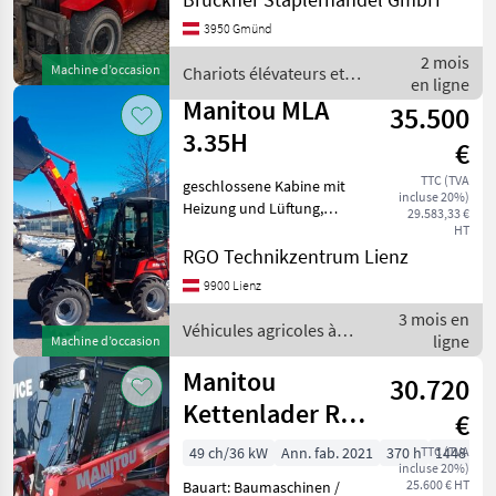
Duplex Antrieb: Diesel 7
3950 Gmünd
tonnen Diesel Duplex & SS,
ZV Wir liefern
2 mois
Machine d’occasion
Chariots élévateurs et
Österreichweit! Verkauft
en ligne
techniques de stockage /
Manitou MLA
35.500
Manitou
3.35H
€
TTC (TVA
geschlossene Kabine mit
incluse 20%)
Heizung und Lüftung,
29.583,33 €
Typenschein, Schaufel 1,
HT
1m, 1 Garnitur
RGO Technikzentrum Lienz
Schneeketten, LED
9900 Lienz
Beleuchtung,
3 mois en
Rückfahrkamera,
Véhicules agricoles à
ligne
Weidemann Aufnahme
Machine d’occasion
moteur / Manitou
hydr. Yanman Mot
Manitou
30.720
Kettenlader RT
€
1350
49 ch/36 kW
Ann. fab. 2021
370 h
TTC (TVA
1448 cm
incluse 20%)
Vorführmaschine
25.600 € HT
Bauart: Baumaschinen /