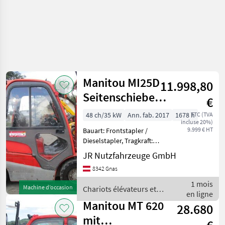
Manitou MI25D
11.998,80
Seitenschieber +
€
Duplex-
48 ch/35 kW
Ann. fab. 2017
1678 h
TTC (TVA
incluse 20%)
Freihubmast
9.999 € HT
Bauart: Frontstapler /
Dieselstapler, Tragkraft:
2500kg, Hubhöhe: 3300mm,
JR Nutzfahrzeuge GmbH
Bauhöhe: 2140mm,
8342 Gnas
Bereifung vorne: Vollgummi
Einfach 80 - 100% ,
1 mois
Machine d’occasion
Chariots élévateurs et
Bereifung hinten:
en ligne
techniques de stockage /
Vollgummi
Manitou MT 620
28.680
Manitou
mit