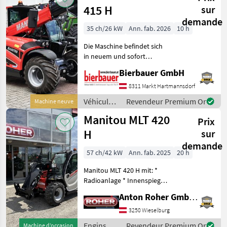
Manitou
415 H
sur
demande
35 ch/26 kW
Ann. fab. 2026
10 h
Die Maschine befindet sich
in neuem und sofort
einsatzbereitem Zustand
Bierbauer GmbH
und kann nach
telefonischer Vereinbarung
8311 Markt Hartmannsdorf
gerne vor Ort besichtigt
Véhicules
Revendeur Premium Or
Machine neuve
werden. Neumaschine sofo
agricoles
Manitou MLT 420
Prix
à moteur /
Manitou
H
sur
demande
57 ch/42 kW
Ann. fab. 2025
20 h
Manitou MLT 420 H mit: *
Radioanlage * Innenspiegel
* Easy Connect System *
Anton Roher GmbH (ACA Center Roher)
Zusätzliche
Hydraulikfunktion * LED
3250 Wieselburg
Arbeitsscheinwerfer *
Engins de
Revendeur Premium Or
Machine d’occasion