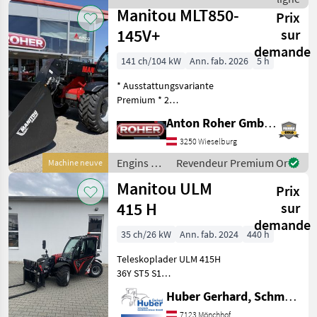
Manitou
Manitou MLT850-
Prix
145V+
sur
demande
141 ch/104 kW
Ann. fab. 2026
5 h
* Ausstattungsvariante
Premium * 2
Hydraulikventile am
Anton Roher GmbH (ACA Center Roher)
Schnellwechsler * hydr.
Geräteverriegelung * LED
3250 Wieselburg
Arbeitsscheinwerfer *
Engins de
Revendeur Premium Or
Machine neuve
Klimaanlage mit Heizung *
chantier /
Manitou ULM
Luftgefe
Prix
Manitou
415 H
sur
demande
35 ch/26 kW
Ann. fab. 2024
440 h
Teleskoplader ULM 415H
36Y ST5 S1
SERIENAUSSTATTUNG
Huber Gerhard, Schmiede und Landmaschinen GmbH.
Fester Teleskopstapler: -
35.1 hp YANMAR Motor
7123 Mönchhof