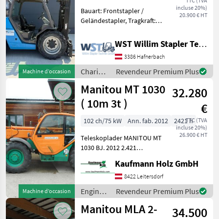
TTC (TVA
incluse 20%)
Bauart: Frontstapler /
20.900 € HT
Geländestapler, Tragkraft:
2500kg, Hubhöhe: 3700mm,
Bauhöhe: 1980mm,
WST Willim Stapler Technik GmbH
Freihub: 1500mm,
3386 Hafnerbach
Gabellänge: 1150mm,
Anbaugeräte:
Chariots
Revendeur Premium Plus
Machine d’occasion
Seitenschieber, Sonder
élévateurs
Manitou MT 1030
32.280
et
techniques
( 10m 3t )
€
de
stockage
102 ch/75 kW
Ann. fab. 2012
2421 h
TTC (TVA
incluse 20%)
/
26.900 € HT
Teleskoplader MANITOU MT
Manitou
1030 BJ. 2012 2.421
Stunden (echte belegbare
Kaufmann Holz GmbH
Stunden) 3 Tonnen
Hubkraft 10 Meter Hubhöhe
8422 Leitersdorf
74, 5 KW Perkins Motor -
Engins
Revendeur Premium Plus
Machine d’occasion
einfacher mech
de
Manitou MLA 2-
34.500
chantier