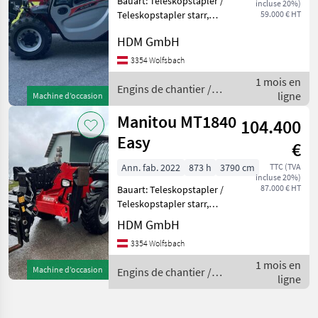
Bauart: Teleskopstapler /
incluse 20%)
Teleskopstapler starr,
59.000 € HT
Tragkraft: 2500kg, Hubhöhe:
HDM GmbH
5850mm, Bauhöhe:
1920mm, Beschreibung: Der
3354 Wolfsbach
Manitou MT 625 ist ein
1 mois en
vielseitiger Teleskop
Engins de chantier /
ligne
Machine d’occasion
Manitou
Manitou MT1840
104.400
Easy
€
Ann. fab. 2022
873 h
3790 cm
TTC (TVA
incluse 20%)
87.000 € HT
Bauart: Teleskopstapler /
Teleskopstapler starr,
Tragkraft: 4000kg, Hubhöhe:
HDM GmbH
17550mm, Bauhöhe:
3354 Wolfsbach
2500mm, Beschreibung: Der
Manitou MT 1840 Easy ist
1 mois en
Machine d’occasion
Engins de chantier /
ein leistungsstark
ligne
Manitou