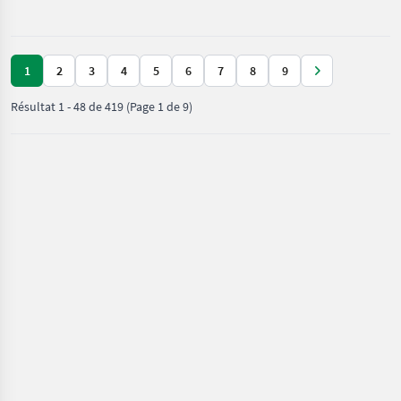
chantier /
Manitou
1
2
3
4
5
6
7
8
9
Résultat
1
-
48
de
419
(Page 1 de 9)