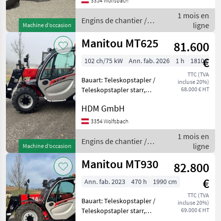
3354 Wolfsbach
télescopiques/ chariots
1 mois en
télescopiques
Engins de chantier /
ligne
Machine d’occasion
Manitou
Manitou MT625
81.600
€
102 ch/75 kW
Ann. fab. 2026
1 h
1810 cm
TTC (TVA
Bauart: Teleskopstapler /
incluse 20%)
Teleskopstapler starr,
68.000 € HT
Tragkraft: 2500kg, Hubhöhe:
HDM GmbH
5850mm, Bauhöhe:
1920mm, Beschreibung: Der
3354 Wolfsbach
Manitou MT 625 ist ein
1 mois en
vielseitiger Teleskop
Engins de chantier /
ligne
Machine d’occasion
Manitou
Manitou MT930
82.800
€
Ann. fab. 2023
470 h
1990 cm
TTC (TVA
Bauart: Teleskopstapler /
incluse 20%)
Teleskopstapler starr,
69.000 € HT
Tragkraft: 3000kg, Hubhöhe: