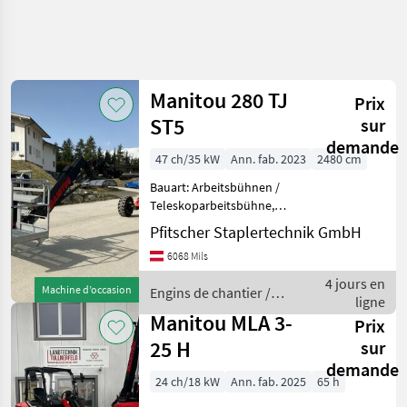
Manitou 280 TJ
Prix
ST5
sur
demande
47 ch/35 kW
Ann. fab. 2023
2480 cm
Bauart: Arbeitsbühnen /
Teleskoparbeitsbühne,
Tragkraft: 350kg, Bauhöhe:
Pfitscher Staplertechnik GmbH
2730mm, Bereifung vorne:
6068 Mils
Vollgummi Einfach ,
Bereifung hinten:
4 jours en
Machine d’occasion
Engins de chantier /
Vollgummi Einfach ,
ligne
Manitou
Sonderau
Manitou MLA 3-
Prix
25 H
sur
demande
24 ch/18 kW
Ann. fab. 2025
65 h