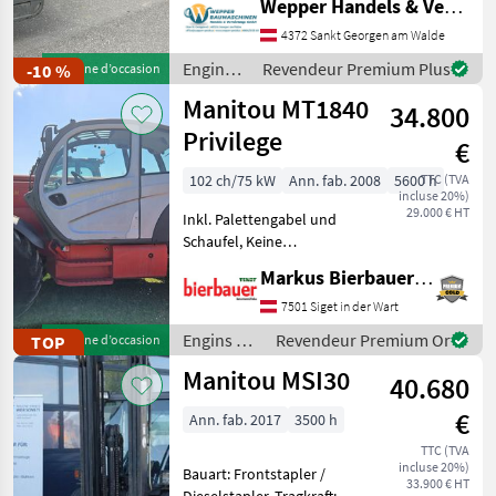
Wepper Handels & Vermietungs GmbH
Technische Details:
voitures particulières / camions / mobylettes
1
Arbeitshöhe 16.21 m
4372 Sankt Georgen am Walde
Plattformhöhe 14.21 m
Engins
Revendeur Premium Plus
-10 %
Machine d’occasion
MARKETPLACE
de
Manitou MT1840
34.800
chantier
Offres des
Petites
Marketplace
/
Privilege
distributeurs
annonces
€
Manitou
102 ch/75 kW
Ann. fab. 2008
5600 h
TTC (TVA
incluse 20%)
29.000 € HT
Inkl. Palettengabel und
Schaufel, Keine
Typenschein!!!!!!! 4 roues
Markus Bierbauer GmbH
motrices, Carburant: , , :, : 4
roues motrices, : Engins de
7501 Siget in der Wart
chantier Chargeurs
Engins de
Revendeur Premium Or
TOP
Machine d’occasion
télescopiques/ chari
chantier /
Manitou MSI30
40.680
Manitou
€
Ann. fab. 2017
3500 h
TTC (TVA
incluse 20%)
Bauart: Frontstapler /
33.900 € HT