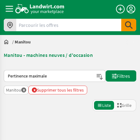
Parcourir les offres
/
Manitou
Manitou - machines neuves / d'occasion
Voici comment les annonces sont triées sur Landwirt.com
Filtres
x
x
Manitou
Supprimer tous les filtres
Liste
Grille
Affiner la