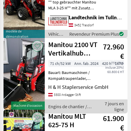
** top gebrauchter Manitou
MLA 3-25 H** mit Zusatz
Ausstattung: Frontscheibe
Landtechnik im Tullnerfeld Wilhelm Bayerl GmbH
und Speedlimiter für
Kehrmaschinen-/Mäharbeiten.
3452 Trasdorf
+ Arbeitsscheinwerfer LED +
modèle de
Véhicules
Revendeur Premium Plus
démonstration
Arbeitss
agricoles
Manitou 2100 VT
72.960
à
moteur /
Vertikalhub
€
Manitou
Vorführmaschine
71 ch/52 kW
Ann. fab. 2024
420 h
TTC (TVA
1670 cm
incluse 20%)
60.800 € HT
Bauart: Baumaschinen /
Kompaktraupenlader,
Bauhöhe: 2050mm,
H & H Staplerservice GmbH
Bereifung vorne:
3300 Ardagger Stift
Superelastik Einfach 80 -
100% , Bereifung hinten:
7 jours en
Machine d’occasion
Engins de chantier /
Superelastik Einfach 80 -
ligne
Manitou
100% , Son
Manitou MLT
61.900
625-75 H
€