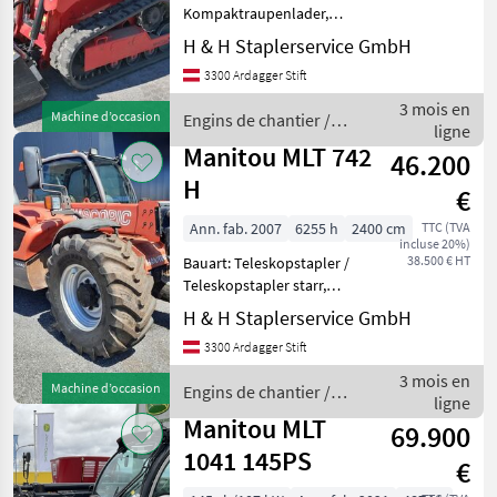
Kompaktraupenlader,
Bauhöhe: 1960mm,
H & H Staplerservice GmbH
Sonderausstattung: 3.
3300 Ardagger Stift
Ventil, 4. Ventil,
Beschreibung: MANITOU
3 mois en
Machine d’occasion
Engins de chantier /
Kompaktkettenlader RT
ligne
Manitou
1350, hydrostatisc
Manitou MLT 742
46.200
H
€
Ann. fab. 2007
6255 h
2400 cm
TTC (TVA
incluse 20%)
38.500 € HT
Bauart: Teleskopstapler /
Teleskopstapler starr,
Tragkraft: 4200kg, Hubhöhe:
H & H Staplerservice GmbH
7000mm, Bauhöhe:
3300 Ardagger Stift
2350mm, Bereifung vorne:
Luft Einfach 20 - 40% ,
3 mois en
Machine d’occasion
Engins de chantier /
Bereifung hinten: Luft
ligne
Manitou
Manitou MLT
69.900
1041 145PS
€