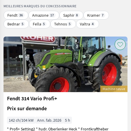
MEILLEURES MARQUES DU CONCESSIONNAIRE
Fendt
Amazone
Saphir
Kramer
36
17
8
7
Bednar
Fella
Tehnos
Valtra
5
5
5
4
Machine neuve
Fendt 314 Vario Profi+
Prix sur demande
142 ch/104 kW
Ann. fab. 2026
5 h
* Profi+ Setting2 * hydr. Oberlenker Heck * Frontkraftheber