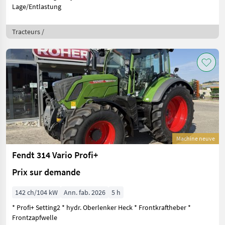
Lage/Entlastung
Tracteurs /
Machine neuve
Fendt 314 Vario Profi+
Prix sur demande
142 ch/104 kW
Ann. fab. 2026
5 h
* Profi+ Setting2 * hydr. Oberlenker Heck * Frontkraftheber *
Frontzapfwelle