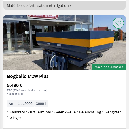
Matériels de fertilisation et irrigation /
Machine d’occasion
Bogballe M2W Plus
5.490 €
TTC (TVA/commission incluse)
4.858,41 € HT
Ann. fab. 2005
3000 l
* Kalibrator Zurf Terminal * Gelenkwelle * Beleuchtung * Siebgitter
* Wiegez