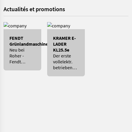
Actualités et promotions
FENDT
KRAMER E-
Grünlandmaschinen
LADER
Neu bei
KL25.5e
Roher -
Der erste
Fendt
vollelektr.
Grünfuttererntemaschinen
betriebene
Radlader mit
Allradlenkung