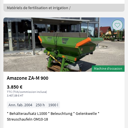
Matériels de fertilisation et irrigation /
Machine d’occasion
Amazone ZA-M 900
3.850 €
TTC (TVA/commission incluse)
3.407,08 € HT
Ann. fab. 2004
250 h
1900 l
* Behälteraufsatz L1000 * Beleuchtung * Gelenkwelle *
Streuschaufeln OM10-18