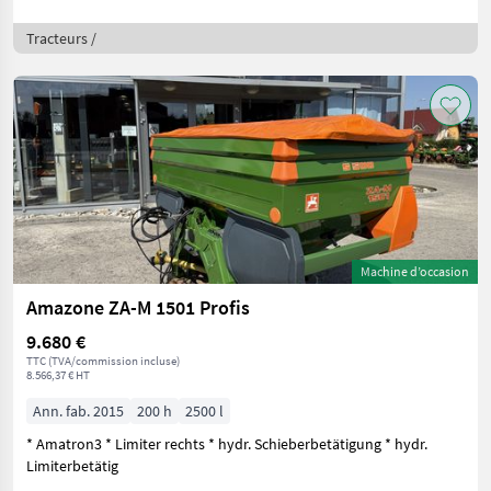
Tracteurs /
Machine d’occasion
Amazone ZA-M 1501 Profis
9.680 €
TTC (TVA/commission incluse)
8.566,37 € HT
Ann. fab. 2015
200 h
2500 l
* Amatron3 * Limiter rechts * hydr. Schieberbetätigung * hydr.
Limiterbetätig