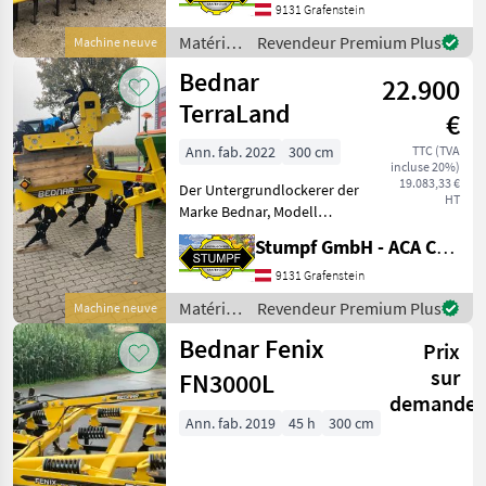
rapide/système de
9131 Grafenstein
changement rapide de
Matériels
Revendeur Premium Plus
Machine neuve
lame Puissance
de
Bednar
recommandée du tracteur
22.900
travail
90 -
du sol /
TerraLand
€
Bednar
Ann. fab. 2022
300 cm
TTC (TVA
incluse 20%)
19.083,33 €
Der Untergrundlockerer der
HT
Marke Bednar, Modell
Terraland TN3000 M5R,
Stumpf GmbH - ACA Center Stumpf
bietet eine beeindruckende
Kombination aus moderner
9131 Grafenstein
Technik und robuster
Matériels
Revendeur Premium Plus
Machine neuve
Bauweise. Dieses 2022
de
Bednar Fenix
Prix
travail
du sol /
sur
FN3000L
Bednar
demande
Ann. fab. 2019
45 h
300 cm