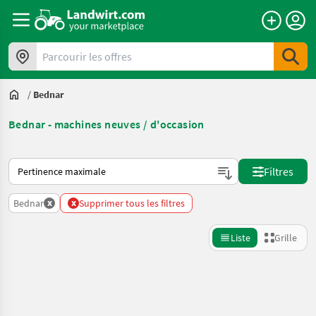
Parcourir les offres
/
Bednar
Bednar - machines neuves / d'occasion
Voici comment les annonces sont triées sur Landwirt.com
Filtres
x
x
Bednar
Supprimer tous les filtres
Liste
Grille
Affiner la