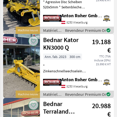
15.490 € HT
* Agressive Disc Scheiben
520x5mm * Seitenbleche
höhenverstellbar *
Anton Roher GmbH (ACA Center Roher)
Scheiben gefedert gelagert
* hydraulische
3250 Wieselburg
Tiefenverstellung *
Matériels
Revendeur Premium Or
Machine neuve
Kennfixx
de travail
Bednar Kator
Hydraulikkupplungen *
19.188
du sol /
Bednar
KN3000 Q
€
Ann. fab. 2023
300 cm
TTC (TVA
incluse 20%)
15.990 € HT
*
Zinkenschnellwechseleinrichtung
* Planierbalken *
Anton Roher GmbH (ACA Center Roher)
Zahnpackerwalze 550mm *
Zapfwellendurchtrieb *
3250 Wieselburg
mechanische
Matériels
Revendeur Premium Or
Machine neuve
Tiefenverstellung * 12
de travail
Bednar
Kreisel * bis zu 250PS Tr
20.988
du sol /
Bednar
Terraland
€