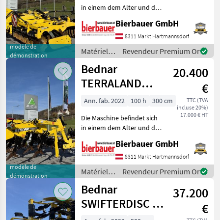
in einem dem Alter und der
Nutzung entsprechenden
Bierbauer GmbH
Zustand und kann nach
telefonischer Vereinbarung
8311 Markt Hartmannsdorf
gerne vor Ort besichtigt
modèle de
Matériels
Revendeur Premium Or
démonstration
und geprüft we
de travail
Bednar
20.400
du sol /
Bednar
TERRALAND
€
TN3000M
Ann. fab. 2022
100 h
300 cm
TTC (TVA
incluse 20%)
17.000 € HT
Die Maschine befindet sich
in einem dem Alter und der
Nutzung entsprechenden
Bierbauer GmbH
Zustand und kann nach
telefonischer Vereinbarung
8311 Markt Hartmannsdorf
gerne vor Ort besichtigt
modèle de
Matériels
Revendeur Premium Or
démonstration
und geprüft we
de travail
Bednar
37.200
du sol /
Bednar
SWIFTERDISC XN
€
5000