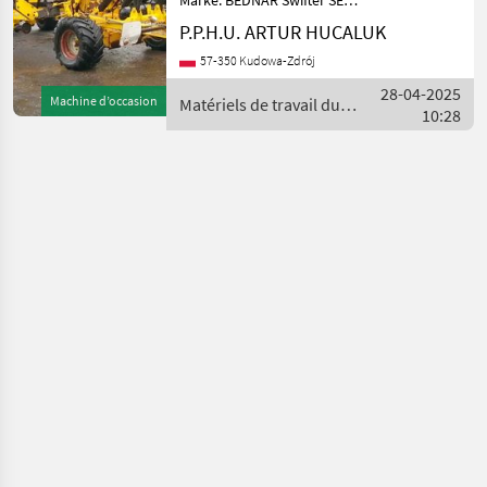
Marke: BEDNAR Swifter SE
10000, Produktionsjahr
P.P.H.U. ARTUR HUCALUK
2004, Arbeitsbreite 10 m.
57-350 Kudowa-Zdrój
Wir bieten
Transportdienstleistungen
28-04-2025
Machine d’occasion
Matériels de travail du
für die Lieferung gekaufter
10:28
sol / Bednar