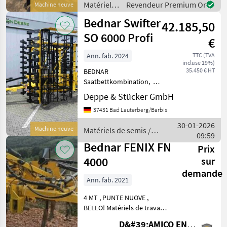
Matériels
Revendeur Premium Or
Machine neuve
Matériels
de travail
Bednar Swifter
42.185,50
du sol /
Bednar
SO 6000 Profi
€
Ann. fab. 2024
TTC (TVA
incluse 19%)
35.450 € HT
BEDNAR
Saatbettkombination,
Swifter SO 6000 Profi,
Deppe & Stücker GmbH
Aufgesattelt mit Fahrwerk,
37431 Bad Lauterberg/Barbis
Unterlenkeranhängung
Kat.III, Druckluftbremse,
30-01-2026
Machine neuve
Matériels de semis /
hydr. Klappung,
09:59
Bednar
Arbeitsbreite 6m, P
Bednar FENIX FN
Prix
4000
sur
demande
Ann. fab. 2021
4 MT , PUNTE NUOVE ,
BELLO! Matériels de travail
du sol Herses
D&#39;AMICO ENGLES SRL