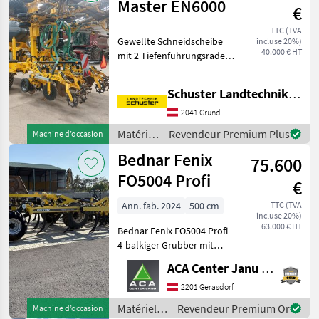
Master EN6000
€
TTC (TVA
Gewellte Schneidscheibe
incluse 20%)
40.000 € HT
mit 2 Tiefenführungsräder.
Reihenputzer nach der
Schneidscheibe. Zinken mit
Schuster Landtechnik Grund
hydraulischer
Steinsicherung. Arbeitstiefe
2041 Grund
5-35cm. Flachstab N
Matériels
Revendeur Premium Plus
Machine d’occasion
de semis
Bednar Fenix
75.600
/ Bednar
FO5004 Profi
€
Ann. fab. 2024
500 cm
TTC (TVA
incluse 20%)
63.000 € HT
Bednar Fenix FO5004 Profi
4-balkiger Grubber mit
800mm Rahmenhöhe
ACA Center Janu GmbH
Ausstattung: - Long Life
Meißelschar 80mm breite
2201 Gerasdorf
inkl. Flügel mit 125mm -
Matériels
Revendeur Premium Or
Machine d’occasion
hydraulische Tiefen