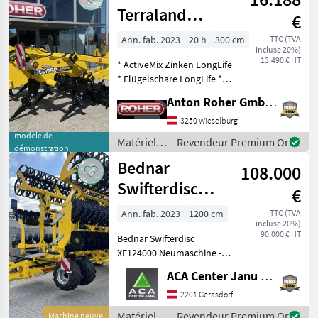
Bednar
Terraland
€
TN3000M5R
Ann. fab. 2023
20 h
300 cm
TTC (TVA
incluse 20%)
13.490 € HT
* ActiveMix Zinken LongLife
* Flügelschare LongLife *
hydraulische
Anton Roher GmbH (ACA Center Roher)
Arbeitstiefenverstellung *
klappbare
3250 Wieselburg
Walzenverbreiterung für
modèle de
Matériels
Revendeur Premium Or
démonstration
ebene Anschlussfahrten *
de travail
Bednar
Scherbol
108.000
du sol /
Bednar
Swifterdisc
€
XE12400
Ann. fab. 2023
1200 cm
TTC (TVA
incluse 20%)
90.000 € HT
Bednar Swifterdisc
XE124000 Neumaschine -
Zugöse mit 51mm
ACA Center Janu GmbH
Durchmesser -
Deichselverlängerung 150
2201 Gerasdorf
cm - Scheiben A-Disc mit
Matériels
Revendeur Premium Or
Machine neuve