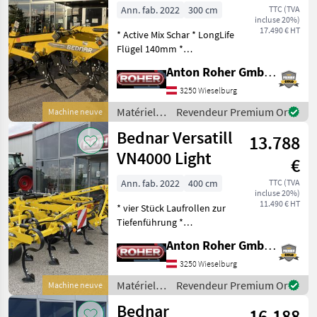
TN3000 M7R
Ann. fab. 2022
300 cm
TTC (TVA
incluse 20%)
17.490 € HT
* Active Mix Schar * LongLife
Flügel 140mm *
Meisselschare LongLife
Anton Roher GmbH (ACA Center Roher)
40mm * hydraulische
Tiefenverstellung *
3250 Wieselburg
Beleuchtungsanlage *
Matériels
Revendeur Premium Or
Machine neuve
Walzenverbreiterung für
de travail
Bednar Versatill
ebene A
13.788
du sol /
Bednar
VN4000 Light
€
Ann. fab. 2022
400 cm
TTC (TVA
incluse 20%)
11.490 € HT
* vier Stück Laufrollen zur
Tiefenführung *
hydraulische
Anton Roher GmbH (ACA Center Roher)
Arbeitstiefenverstellung *
Hercules Zinken mit
3250 Wieselburg
200mm Gänsefußschar *
Matériels
Revendeur Premium Or
Machine neuve
drei reihiger
de travail
Bednar
Nachlaufstriegel mit v
16.188
du sol /