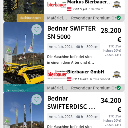
Markus Bierbauer GmbH
XN5000 ist eine
7501 Siget in der Wart
leistungsstarke Dreipunkt-
Kurzscheibenegge mit
Matériels
Revendeur Premium Or
Machine neuve
**gezackten Scheibe
de travail
Bednar SWIFTER
28.200
du sol /
Bednar
SN 5000
€
Ann. fab. 2024
40 h
500 cm
TTC (TVA
incluse 20%)
23.500 € HT
Die Maschine befindet sich
in einem dem Alter und der
Nutzung entsprechenden
Bierbauer GmbH
Zustand und kann nach
telefonischer Vereinbarung
8311 Markt Hartmannsdorf
gerne vor Ort besichtigt
modèle de
Matériels
Revendeur Premium Or
démonstration
und geprüft we
de travail
Bednar
34.200
du sol /
Bednar
SWIFTERDISC XN
€
5000
Ann. fab. 2023
40 h
500 cm
TTC (TVA
incluse 20%)
28.500 € HT
Die Maschine befindet sich