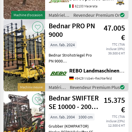
62100 Macerata
Matériels
Revendeur Premium Or
Machine d’occasion
de travail
Bednar PRO PN
47.005
du sol /
Bednar
9000
€
Ann. fab. 2024
TTC (TVA
incluse 19%)
39.500 € HT
Bednar Strohstriegel Pro
PN 9000
Dreipunktaufhängung Kat.
REBO Landmaschinen GmbH, Zentrale
II / Kat. III Hydraulische Ein-
und Ausklappung 5
49429 Visbek-Rechterfeld
Striegelreihen
Matériels
Revendeur Premium Plus
Machine neuve
Arbeitssektionen in
de
Bednar SWIFTER
Parallellogrammaufhäng
15.375
travail
du sol /
SE 10000 - 2004
€
Bednar
ROK - 10 M
Ann. fab. 2004
1000 cm
TTC (TVA
incluse 23%)
12.500 € HT
Grubber (KOMPAKTOR)