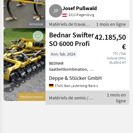
Josef Pußwald
8313 Riegersburg
Matériels de travail
1 mois en ligne
Annonce
du sol /
Bednar Swifter
42.185,50
Déchaumeurs
SO 6000 Profi
€
Ann. fab. 2024
TTC (TVA
incluse 19%)
35.450 € HT
BEDNAR
Saatbettkombination,
Swifter SO 6000 Profi,
Deppe & Stücker GmbH
Aufgesattelt mit Fahrwerk,
37431 Bad Lauterberg/Barbis
Unterlenkeranhängung
Kat.III, Druckluftbremse,
1 mois en
Machine neuve
Matériels de semis /
hydr. Klappung,
ligne
Bednar
Arbeitsbreite 6m,