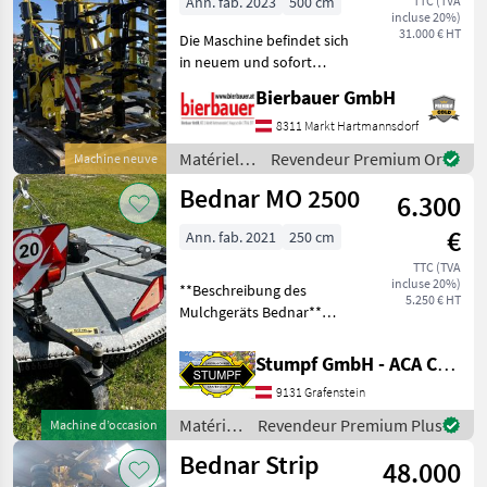
Ann. fab. 2023
500 cm
TTC (TVA
incluse 20%)
31.000 € HT
Die Maschine befindet sich
in neuem und sofort
einsatzbereitem Zustand
Bierbauer GmbH
und kann nach
telefonischer Vereinbarung
8311 Markt Hartmannsdorf
gerne vor Ort besichtigt
Matériels
Revendeur Premium Or
Machine neuve
werden. Neumaschine sofo
de travail
Bednar MO 2500
6.300
du sol /
Bednar
€
Ann. fab. 2021
250 cm
TTC (TVA
incluse 20%)
**Beschreibung des
5.250 € HT
Mulchgeräts Bednar**
**Modell:** MO 2500
**Marke:** Bednar
Stumpf GmbH - ACA Center Stumpf
**Baujahr:** 2021
9131 Grafenstein
**Betriebsstunden:** 0
Stunden **Arbeitsbreite:**
Matériels
Revendeur Premium Plus
Machine d’occasion
250
de semis
Bednar Strip
48.000
/ Bednar