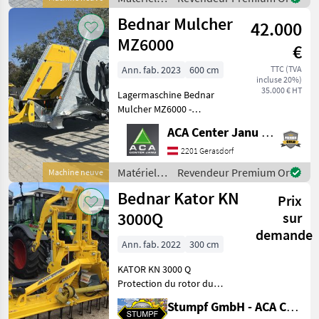
560mm Durchmesser,
de travail
Bednar Mulcher
TwinDisc- System,
42.000
du sol /
Bednar
MZ6000
€
Ann. fab. 2023
600 cm
TTC (TVA
incluse 20%)
35.000 € HT
Lagermaschine Bednar
Mulcher MZ6000 -
Deichseluntenanhängung
ACA Center Janu GmbH
mit Zugöse 40mm -
Schreitachse - Mais- und
2201 Gerasdorf
Grasmesser -
Matériels
Revendeur Premium Or
Machine neuve
Abdeckplatten für Rahmen
de semis /
Bednar Kator KN
außen - Gegensch
Prix
Bednar
3000Q
sur
demande
Ann. fab. 2022
300 cm
KATOR KN 3000 Q
Protection du rotor du
système de pierre Système
Stumpf GmbH - ACA Center Stumpf
de changement