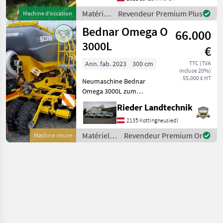
Zinkenreihen
Matériels
Revendeur Premium Plus
Machine d’occasion
Planierschiene zweireihige
de
Bednar Omega O
Crosskill-Walze Finish-Wa
66.000
travail
du sol /
3000L
€
Bednar
Ann. fab. 2023
300 cm
TTC (TVA
incluse 20%)
55.000 € HT
Neumaschine Bednar
Omega 3000L zum
Aktionspreis !!!
Rieder Landtechnik
Maschinenkonfiguration: -
2800L Tank -Reihenabstand
2135 Kottingneusiedl
16, 7 cm -Andruckrollen
Matériels
Revendeur Premium Or
Machine neuve
330x50mm -
de semis /
Saatflusskontrolle -
Bednar