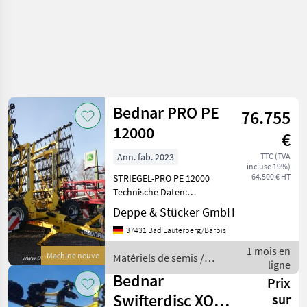
Bednar PRO PE
76.755
12000
€
Ann. fab. 2023
TTC (TVA
incluse 19%)
64.500 € HT
STRIEGEL-PRO PE 12000
Technische Daten:
Arbeitsbreite - 12 m,
Deppe & Stücker GmbH
Transportbreite - 3 m,
37431 Bad Lauterberg/Barbis
Transportlänge - 8, 8 m,
Transporthöhe - 4 m,
1 mois en
Machine neuve
Matériels de semis /
Arbeitstiefe - 0 - 4 cm,
ligne
Bednar
Anzah
Bednar
Prix
Swifterdisc XO
sur