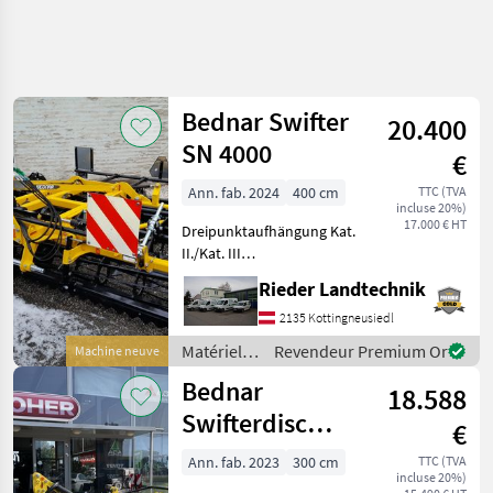
Bednar Swifter
20.400
SN 4000
€
Ann. fab. 2024
400 cm
TTC (TVA
incluse 20%)
17.000 € HT
Dreipunktaufhängung Kat.
II./Kat. III
Maschinenrahmen
Rieder Landtechnik
Hydraulische Klappung von
Transport- in
2135 Kottingneusiedl
Arbeitsstellung Vordere
Matériels
Revendeur Premium Or
Machine neuve
Flachstabwalzen, vordere
de semis /
Bednar
mechanische Planier
18.588
Bednar
Swifterdisc
€
XN3000
Ann. fab. 2023
300 cm
TTC (TVA
incluse 20%)