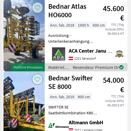
de travail
Bednar Atlas
45.600
du sol /
Bednar
HO6000
€
Ann. fab. 2018
1900 h
600 cm
TTC (TVA
incluse 20%)
38.000 € HT
Ausrüstung: -
Unterlenkeranhängung
KAT.3 - Gezackte Scheiben
ACA Center Janu GmbH
mit Durchmesser 660mm -
Doppelstabwalze mit
2201 Gerasdorf
Rohrstabwalze
Matériels
Revendeur Premium Or
Machine d’occasion
(Durchmesser 470mm) und
de travail
Bednar Swifter
Flachstabwalze (D
54.000
du sol /
Bednar
SE 8000
€
Ann. fab. 2019
800 cm
TTC (TVA
incluse 20%)
45.000 € HT
SWIFTER SE
Saatbettkombination K80
Anhängung Spurlockerer
Altmann GmbH
Crossboard Vordere
Krümelwalze 2
2821 Lanzenkirchen