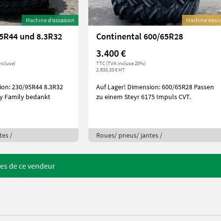
Machine d’occasion
Machine neu
95R44 und 8.3R32
Continental 600/65R28
3.400 €
ncluse)
TTC (TVA incluse 20%)
2.833,33 € HT
Auf Lager! Dimension: 600/65R28 Passen
y Family bedankt
zu einem Steyr 6175 Impuls CVT.
tes /
Roues/ pneus/ jantes /
res de ce vendeur