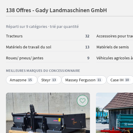
138 Offres - Gady Landmaschinen GmbH
Réparti sur 9 catégories · trié par quantité
Tracteurs
32
Accessoires pour tra
Matériels de travail du sol
13
Matériels de semis
Roues/ pneus/ jantes
9
Véhicules agricoles 
MEILLEURES MARQUES DU CONCESSIONNAIRE
Amazone
Steyr
Massey Ferguson
Case IH
15
13
11
10