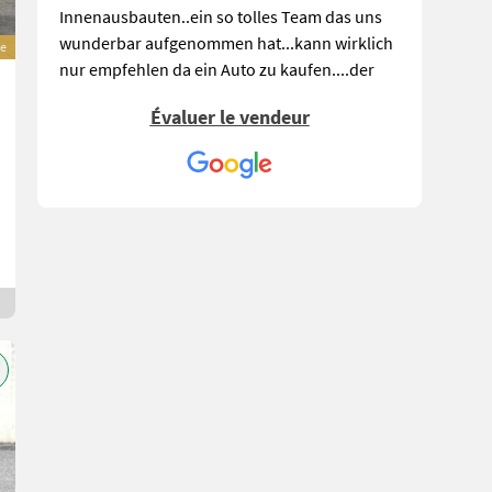
Innenausbauten..ein so tolles Team das uns
wunderbar aufgenommen hat...kann wirklich
ve
nur empfehlen da ein Auto zu kaufen....der
Gadymarkt selber war wirklich super...sehr
Évaluer le vendeur
viele Leute..Gutes Essen..Autos...vor allen für
Landwirte sehr
interessant...Vergnügungspark...ein schöner
Ausflug für die ganze Familie
Alexander.F.T. W.
,am 12-09-2020
Super der 109 Gadi Markt trotz Covid 19 alles
Super Organisiert. Alle halten sich an die
Hygieneregeln Masken u. Abstand usw. Ein
Großes Lob an die Familie Gady. Ich ziehe
meinen Hut vor Ihnen. Danke für den tollen
Tag bei Euch.