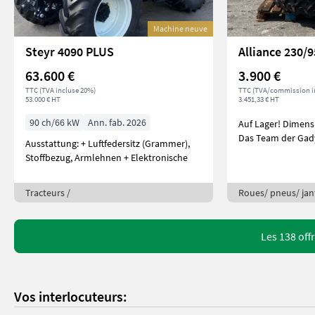
Machine neuve
Steyr 4090 PLUS
Alliance 230/
63.600 €
3.900 €
TTC (TVA incluse 20%)
TTC (TVA/commission i
53.000 € HT
3.451,33 € HT
90 ch/66 kW
Ann. fab. 2026
Auf Lager! Dimension: 230/95R44 8.3R32
Das Team der Gad
Ausstattung: + Luftfedersitz (Grammer),
Stoffbezug, Armlehnen + Elektronische
Tracteurs /
Roues/ pneus/ jan
Les 138 off
Vos interlocuteurs: