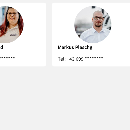
ad
Markus Plaschg
*******
Tel:
+43 699 ********