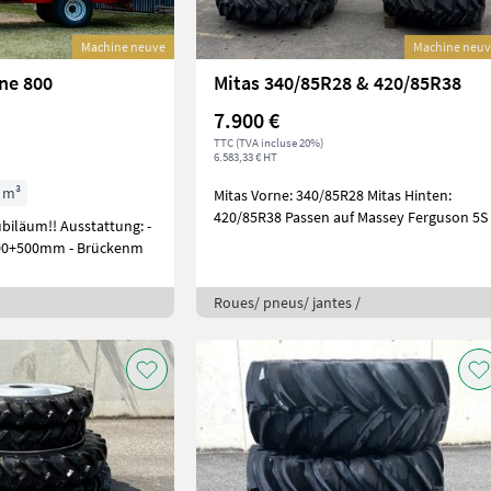
Machine neuve
Machine neu
ne 800
Mitas 340/85R28 & 420/85R38
7.900 €
TTC (TVA incluse 20%)
6.583,33 € HT
 m³
Mitas Vorne: 340/85R28 Mitas Hinten:
420/85R38 Passen auf Massey Ferguson 5S
Ausstattung: -
00+500mm - Brückenm
Roues/ pneus/ jantes /