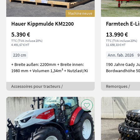
Machine neuve
Hauer Kippmulde KM2200
Farmtech E-Li
5.390 €
13.990 €
TTC (TVA incluse 20%)
TTC (TVA incluse 20%)
4.491,67 € HT
11.658,33 € HT
220 cm
Ann. fab. 2026
9
+ Breite außen: 2200mm + Breite innen:
!!90 Jahre Gady Jubiläum!! 
1980 mm + Volumen 1,34m³ + Nutzlast/Ki
Bordwandhöhe 5
Accessoires pour tracteurs /
Remorques /