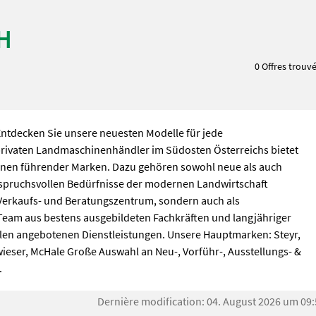
H
0 Offres trouv
Entdecken Sie unsere neuesten Modelle für jede
 privaten Landmaschinenhändler im Südosten Österreichs bietet
inen führender Marken. Dazu gehören sowohl neue als auch
nspruchsvollen Bedürfnisse der modernen Landwirtschaft
ls Verkaufs- und Beratungszentrum, sondern auch als
eam aus bestens ausgebildeten Fachkräften und langjähriger
llen angebotenen Dienstleistungen. Unsere Hauptmarken: Steyr,
ieser, McHale Große Auswahl an Neu-, Vorführ-, Ausstellungs- &
.
Dernière modification: 04. August 2026 um 09